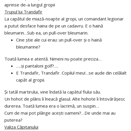
aprinse de-a lungul gropii
Trupul lui Trandafir
La capătul de miază-noapte al gropi, un comandant legionar
a putut desface haina de pe un cadavru. E o haină
bleumarin…Sub ea, un pull-over bleumarin.
Cine ştie ale cui erau: un pull-over şi o haină
bleumarine?
Toată lumea e atentă. Nimeni nu poate preciza…
…..şi pantaloni golf?….
E Trandafir, Trandafir. Copilul meu!…se aude din celălalt
capăt al gropii.
Şi tatăl martirului, vine îndată la capătul fiului său.
Un hohot de plâns îi îneacă glasul. Alte hohote îi întovărăşesc
durerea. Toată lumea era o lacrimă, un suspin…
Cum de mai pot plânge aceşti oameni?…De unde mai au
puterea?
Valiza Căpitanului