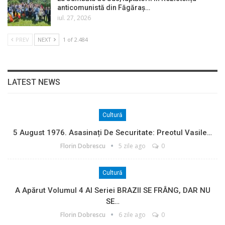
anticomunistă din Făgăraș…
iul. 27, 2026
PREV
NEXT
1 of 2.484
LATEST NEWS
Cultură
5 August 1976. Asasinați De Securitate: Preotul Vasile…
Florin Dobrescu
5 zile ago
0
Cultură
A Apărut Volumul 4 Al Seriei BRAZII SE FRÂNG, DAR NU
SE…
Florin Dobrescu
6 zile ago
0