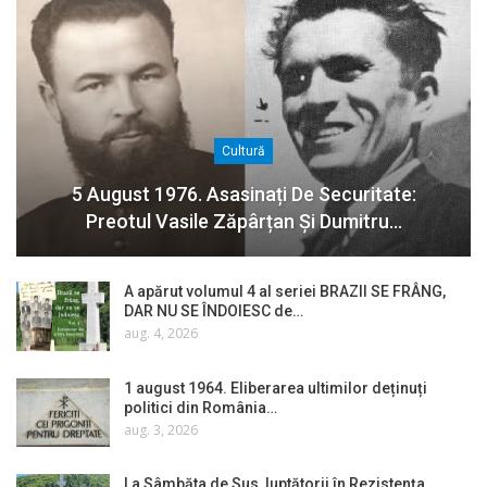
Cultură
5 August 1976. Asasinați De Securitate:
Preotul Vasile Zăpârțan Și Dumitru…
A apărut volumul 4 al seriei BRAZII SE FRÂNG,
DAR NU SE ÎNDOIESC de…
aug. 4, 2026
1 august 1964. Eliberarea ultimilor deținuți
politici din România…
aug. 3, 2026
La Sâmbăta de Sus, luptătorii în Rezistența