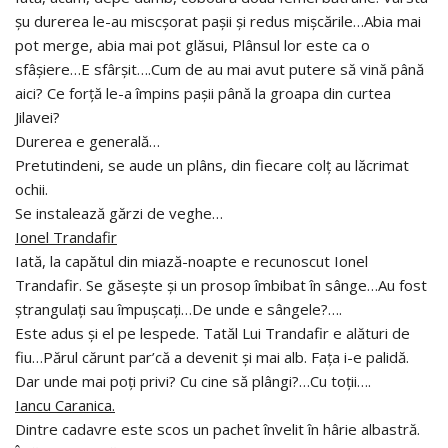
şu durerea le-au miscşorat paşii şi redus mişcările…Abia mai
pot merge, abia mai pot glăsui, Plânsul lor este ca o
sfâşiere…E sfârşit….Cum de au mai avut putere să vină până
aici? Ce forţă le-a împins paşii până la groapa din curtea
Jilavei?
Durerea e generală…
Pretutindeni, se aude un plâns, din fiecare colţ au lăcrimat
ochii.
Se instalează gărzi de veghe…
Ionel Trandafir
Iată, la capătul din miază-noapte e recunoscut Ionel
Trandafir. Se găseşte şi un prosop îmbibat în sânge…Au fost
ştrangulaţi sau împuşcaţi…De unde e sângele?….
Este adus şi el pe lespede. Tatăl Lui Trandafir e alături de
fiu…Părul cărunt par’că a devenit şi mai alb. Faţa i-e palidă.
Dar unde mai poţi privi? Cu cine să plângi?…Cu toţii….
Iancu Caranica.
Dintre cadavre este scos un pachet învelit în hârie albastră.