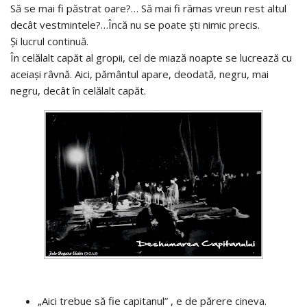
Să se mai fi păstrat oare?… Să mai fi rămas vreun rest altul
decât vestmintele?…Încă nu se poate şti nimic precis.
Şi lucrul continuă.
În celălalt capăt al gropii, cel de miază noapte se lucrează cu
aceiaşi râvnă. Aici, pământul apare, deodată, negru, mai
negru, decât în celălalt capăt.
„Aici trebue să fie capitanul” , e de părere cineva.