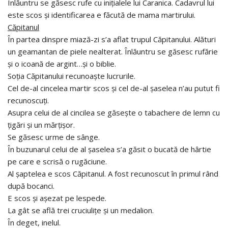
Înlăuntru se găsesc rufe cu iniţialele lui Caranica. Cadavrul lui
este scos şi identificarea e făcută de mama martirului.
Căpitanul
În partea dinspre miază-zi s’a aflat trupul Căpitanului. Alături
un geamantan de piele nealterat. Înlăuntru se găsesc rufărie
şi o icoană de argint…şi o biblie.
Soţia Căpitanului recunoaşte lucrurile.
Cel de-al cincelea martir scos şi cel de-al şaselea n’au putut fi
recunoscuţi.
Asupra celui de al cincilea se găseşte o tabachere de lemn cu
ţigări şi un mărţişor.
Se găsesc urme de sânge.
În buzunarul celui de al şaselea s’a găsit o bucată de hârtie
pe care e scrisă o rugăciune.
Al şaptelea e scos Căpitanul. A fost recunoscut în primul rând
după bocanci.
E scos şi aşezat pe lespede.
La gât se află trei cruciuliţe şi un medalion.
În deget, inelul.