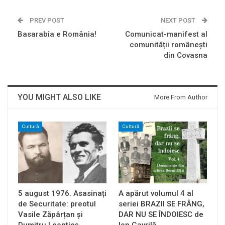
PREV POST
NEXT POST
Basarabia e România!
Comunicat-manifest al
comunității românești
din Covasna
YOU MIGHT ALSO LIKE
More From Author
Cultură
Cultură
5 august 1976. Asasinați
A apărut volumul 4 al
de Securitate: preotul
seriei BRAZII SE FRÂNG,
Vasile Zăpârțan și
DAR NU SE ÎNDOIESC de
Dumitru Leontieș…
Ion Gavrilă…