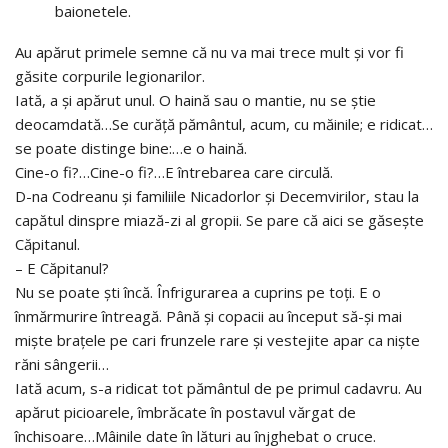
baionetele.
Au apărut primele semne că nu va mai trece mult şi vor fi
găsite corpurile legionarilor.
Iată, a şi apărut unul. O haină sau o mantie, nu se ştie
deocamdată…Se curăţă pământul, acum, cu măinile; e ridicat…
se poate distinge bine:…e o haină.
Cine-o fi?…Cine-o fi?…E întrebarea care circulă.
D-na Codreanu şi familiile Nicadorlor şi Decemvirilor, stau la
capătul dinspre miază-zi al gropii. Se pare că aici se găseşte
Căpitanul.
– E Căpitanul?
Nu se poate şti încă. Înfrigurarea a cuprins pe toţi. E o
înmărmurire întreagă. Până şi copacii au început să-şi mai
mişte braţele pe cari frunzele rare şi vestejite apar ca nişte
răni sângerii…
Iată acum, s-a ridicat tot pământul de pe primul cadavru. Au
apărut picioarele, îmbrăcate în postavul vărgat de
închisoare…Mâinile date în lături au înjghebat o cruce.