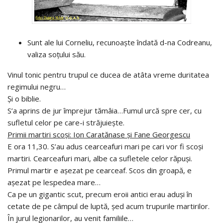
Sunt ale lui Corneliu, recunoaşte îndată d-na Codreanu,
valiza soţului său.
Vinul tonic pentru trupul ce ducea de atâta vreme duritatea
regimului negru…
Şi o biblie.
S’a aprins de jur împrejur tămâia…Fumul urcă spre cer, cu
sufletul celor pe care-i străjuieşte.
Primii martiri scoşi: Ion Caratănase şi Fane Georgescu
E ora 11,30. S’au adus cearceafuri mari pe cari vor fi scoşi
martiri. Cearceafuri mari, albe ca sufletele celor răpuşi.
Primul martir e aşezat pe cearceaf. Scos din groapă, e
aşezat pe lespedea mare…
Ca pe un gigantic scut, precum eroii antici erau aduşi în
cetate de pe câmpul de luptă, şed acum trupurile martirilor.
În jurul legionarilor, au venit familiile…