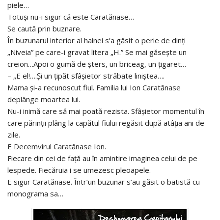
piele…
Totuşi nu-i sigur că este Caratănase…
Se caută prin buznare.
În buzunarul interior al hainei s’a găsit o perie de dinţi
„Niveia” pe care-i gravat litera „H.” Se mai găseşte un
creion…Apoi o gumă de şters, un briceag, un ţigaret…
– „E el!….Şi un ţipăt sfâşietor străbate liniştea….
Mama şi-a recunoscut fiul. Familia lui Ion Caratănase
deplânge moartea lui.
Nu-i inimă care să mai poată rezista. Sfâşietor momentul în
care părinţii plâng la capătul fiului regăsit după atâţia ani de
zile.
E Decemvirul Caratănase Ion.
Fiecare din cei de faţă au în amintire imaginea celui de pe
lespede. Fiecăruia i se umezesc pleoapele.
E sigur Caratănase. Într’un buzunar s’au găsit o batistă cu
monograma sa…