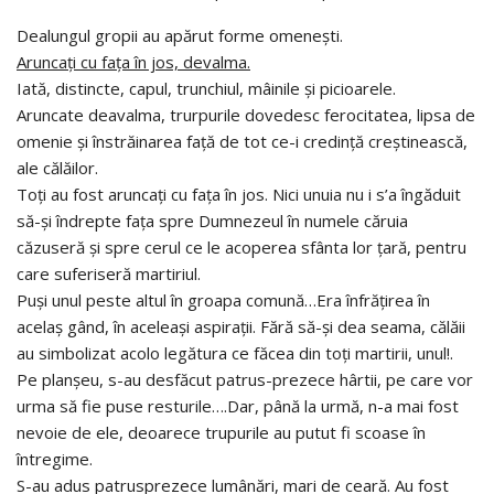
Dealungul gropii au apărut forme omeneşti.
Aruncaţi cu faţa în jos, d
evalma.
Iată, distincte, capul, trunchiul, mâinile şi picioarele.
Aruncate deavalma, trurpurile dovedesc ferocitatea, lipsa de
omenie şi înstrăinarea faţă de tot ce-i credinţă creştinească,
ale călăilor.
Toţi au fost aruncaţi cu faţa în jos. Nici unuia nu i s’a îngăduit
să-şi îndrepte faţa spre Dumnezeul în numele căruia
căzuseră şi spre cerul ce le acoperea sfânta lor ţară, pentru
care suferiseră martiriul.
Puşi unul peste altul în groapa comună…Era înfrăţirea în
acelaş gând, în aceleaşi aspiraţii. Fără să-şi dea seama, călăii
au simbolizat acolo legătura ce făcea din toţi martirii, unul!.
Pe planşeu, s-au desfăcut patrus-prezece hârtii, pe care vor
urma să fie puse resturile….Dar, până la urmă, n-a mai fost
nevoie de ele, deoarece trupurile au putut fi scoase în
întregime.
S-au adus patrusprezece lumânări, mari de ceară. Au fost