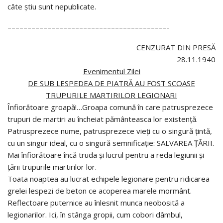
câte ştiu sunt nepublicate.
––––––––––––––––––––––––––––––––––––––––-
CENZURAT DIN PRESĂ
28.11.1940
Evenimentul Zilei
DE SUB LESPEDEA DE PIATRĂ AU FOST SCOASE
TRUPURILE MARTIRILOR LEGIONARI
Înfiorătoare groapă!…Groapa comună în care patrusprezece
trupuri de martiri au încheiat pământeasca lor existenţă.
Patrusprezece nume, patrusprezece vieţi cu o singură ţintă,
cu un singur ideal, cu o singură semnificaţie: SALVAREA ŢĂRII.
Mai înfiorătoare încă truda şi lucrul pentru a reda legiunii şi
ţării trupurile martirilor lor.
Toata noaptea au lucrat echipele legionare pentru ridicarea
grelei lespezi de beton ce acoperea marele mormânt.
Reflectoare puternice au înlesnit munca neobosită a
legionarilor. Ici, în stânga gropii, cum cobori dâmbul,