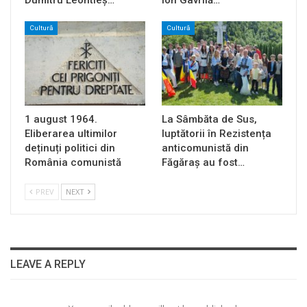
Cultură
Cultură
1 august 1964.
La Sâmbăta de Sus,
Eliberarea ultimilor
luptătorii în Rezistența
deținuți politici din
anticomunistă din
România comunistă
Făgăraș au fost…
PREV
NEXT
LEAVE A REPLY