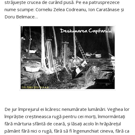
străjueşte crucea de curând pusă. Pe ea patrusprezece
nume scumpe: Corneliu Zelea Codreanu, Ion Caratănase şi
Doru Belimace…
De jur împrejurul ei licăresc nenumărate lumânări. Veghea lor
împrăştie creştineasca rugă pentru cei morţi, înmormântaţi
fără mărturia sfântă de ceară, şi lăsaţi acolo în hrăpăreţul
pământ fără nici o rugă, fără să fi îngenunchiat cineva, fără ca