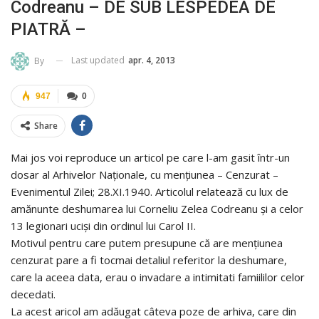
Codreanu – DE SUB LESPEDEA DE
PIATRĂ –
Last updated
apr. 4, 2013
By
947
0
Share
Mai jos voi reproduce un articol pe care l-am gasit într-un
dosar al Arhivelor Naţionale, cu menţiunea – Cenzurat –
Evenimentul Zilei; 28.XI.1940. Articolul relatează cu lux de
amănunte deshumarea lui Corneliu Zelea Codreanu şi a celor
13 legionari ucişi din ordinul lui Carol II.
Motivul pentru care putem presupune că are menţiunea
cenzurat pare a fi tocmai detaliul referitor la deshumare,
care la aceea data, erau o invadare a intimitati famiililor celor
decedati.
La acest aricol am adăugat câteva poze de arhiva, care din