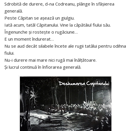
Sdrobită de durere, d-na Codreanu, plânge în sfâşierea
generală.
Peste Căpitan se aşează un giulgiu.
Iată acum, tatăl Căpitanului. Vine la căpătâiul fiului său.
Îngenunche şi rosteşte o rugăciune…
E un moment îndurerat…
Nu se aud decât silabele încete ale rugii tatălui pentru odihna
fiului.
Nu-i durere mai mare nici rugă mai înălţătoare.
Şi lucrul continuă în înfiorarea generală.