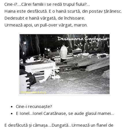
Cine-i?….Cărei familii i se redă trupul fiului?…
Haina este desfăcută. E o haină scurtă, din postav ţărănesc.
Dedesubt e haină vărgată, de închisoare.
Urmează apoi, un pull-over vărgat, maron.
Cine-i recunoaşte?
E Ionel…Ionel Caratănase, se aude glasul mamei…
E desfăcută şi cămaşa….Dungată…Urmează un flanel de