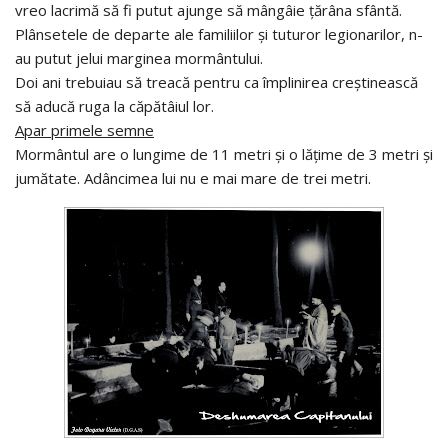
vreo lacrimă să fi putut ajunge să mângâie ţărâna sfântă.
Plânsetele de departe ale familiilor şi tuturor legionarilor, n-
au putut jelui marginea mormântului.
Doi ani trebuiau să treacă pentru ca împlinirea creştinească
să aducă ruga la căpătâiul lor.
Apar primele semne
Mormântul are o lungime de 11 metri şi o lăţime de 3 metri şi
jumătate. Adâncimea lui nu e mai mare de trei metri.