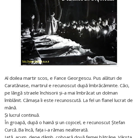
Al doilea martir scos, e Fance Georgescu. Pus alături de
Caratănase, martirul e recunoscut după îmbrăcăminte. Căci,
pe lângă straele închisorii şi-a mai îmbrăcat un dolman
îmblănit. Cămaşa îi este recunoscută. La fel un flanel lucrat de
mână.
Şi lucrul continuă.
În groapă, după o haină şi un cojocel, e recunoscut Ştefan
Curcă..Ba încă, faţa i-a rămas nealterată.
Iată, acum, depe dâmb, coboară două femei bătrâne. Vârsta