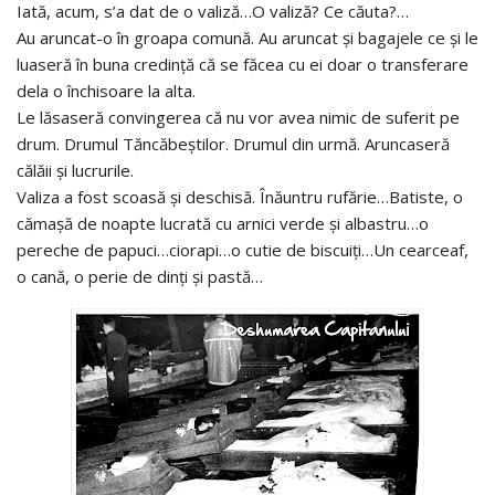
Iată, acum, s’a dat de o valiză…O valiză? Ce căuta?…
Au aruncat-o în groapa comună. Au aruncat şi bagajele ce şi le
luaseră în buna credinţă că se făcea cu ei doar o transferare
dela o închisoare la alta.
Le lăsaseră convingerea că nu vor avea nimic de suferit pe
drum. Drumul Tăncăbeştilor. Drumul din urmă. Aruncaseră
călăii şi lucrurile.
Valiza a fost scoasă şi deschisă. Înăuntru rufărie…Batiste, o
cămaşă de noapte lucrată cu arnici verde şi albastru…o
pereche de papuci…ciorapi…o cutie de biscuiţi…Un cearceaf,
o cană, o perie de dinţi şi pastă…