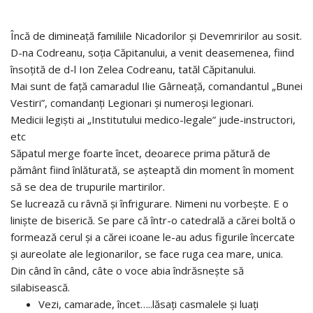
Încă de dimineaţă familiile Nicadorilor şi Devemririlor au sosit.
D-na Codreanu, soţia Căpitanului, a venit deasemenea, fiind
însoţită de d-l Ion Zelea Codreanu, tatăl Căpitanului.
Mai sunt de faţă camaradul Ilie Gârneaţă, comandantul „Bunei
Vestiri”, comandanţi Legionari şi numeroşi legionari.
Medicii legişti ai „Institutului medico-legale” jude-instructori,
etc
Săpatul merge foarte încet, deoarece prima pătură de
pământ fiind înlăturată, se aşteaptă din moment în moment
să se dea de trupurile martirilor.
Se lucrează cu râvnă şi înfrigurare. Nimeni nu vorbeşte. E o
linişte de biserică. Se pare că într-o catedrală a cărei boltă o
formează cerul şi a cărei icoane le-au adus figurile încercate
şi aureolate ale legionarilor, se face ruga cea mare, unica.
Din când în când, câte o voce abia îndrăsneşte să
silabisească.
Vezi, camarade, încet…..lăsaţi casmalele şi luaţi