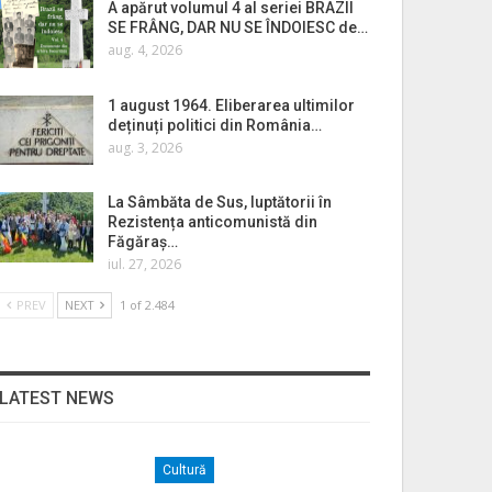
A apărut volumul 4 al seriei BRAZII
SE FRÂNG, DAR NU SE ÎNDOIESC de…
aug. 4, 2026
1 august 1964. Eliberarea ultimilor
deținuți politici din România…
aug. 3, 2026
La Sâmbăta de Sus, luptătorii în
Rezistența anticomunistă din
Făgăraș…
iul. 27, 2026
PREV
NEXT
1 of 2.484
LATEST NEWS
Cultură