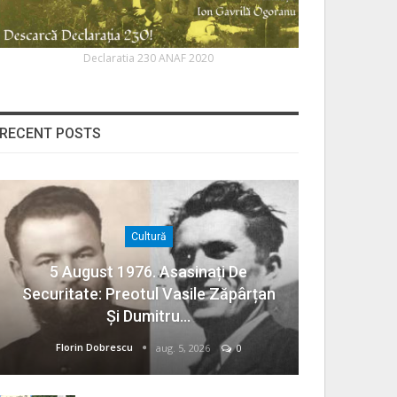
Declaratia 230 ANAF 2020
RECENT POSTS
Cultură
5 August 1976. Asasinați De
Securitate: Preotul Vasile Zăpârțan
Și Dumitru…
Florin Dobrescu
aug. 5, 2026
0