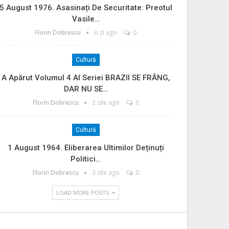
5 August 1976. Asasinați De Securitate: Preotul
Vasile…
Florin Dobrescu
o zi ago
0
Cultură
A Apărut Volumul 4 Al Seriei BRAZII SE FRÂNG,
DAR NU SE…
Florin Dobrescu
2 zile ago
0
Cultură
1 August 1964. Eliberarea Ultimilor Deținuți
Politici…
Florin Dobrescu
3 zile ago
0
LOAD MORE POSTS