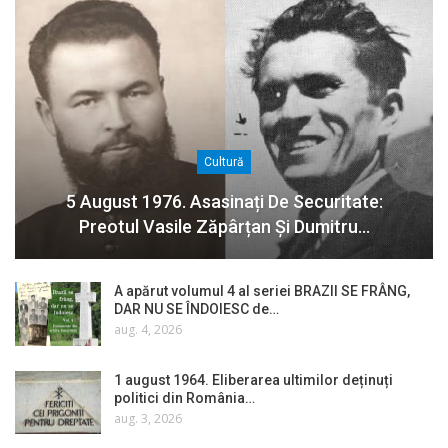
Cultură
5 August 1976. Asasinați De Securitate:
Preotul Vasile Zăpârțan Și Dumitru…
A apărut volumul 4 al seriei BRAZII SE FRÂNG,
DAR NU SE ÎNDOIESC de…
aug. 4, 2026
1 august 1964. Eliberarea ultimilor deținuți
politici din România…
aug. 3, 2026