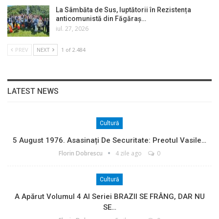
La Sâmbăta de Sus, luptătorii în Rezistența
anticomunistă din Făgăraș…
iul. 27, 2026
PREV
NEXT
1 of 2.484
LATEST NEWS
Cultură
5 August 1976. Asasinați De Securitate: Preotul Vasile…
Florin Dobrescu
4 zile ago
0
Cultură
A Apărut Volumul 4 Al Seriei BRAZII SE FRÂNG, DAR NU
SE…