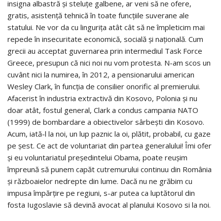
insigna albastră şi steluţe galbene, ar veni să ne ofere,
gratis, asistenţă tehnică în toate funcţiile suverane ale
statului. Ne vor da cu linguriţa atât cât să ne împleticim mai
repede în insecuritate economică, socială şi naţională. Cum
grecii au acceptat guvernarea prin intermediul Task Force
Greece, presupun că nici noi nu vom protesta. N-am scos un
cuvânt nici la numirea, în 2012, a pensionarului american
Wesley Clark, în funcţia de consilier onorific al premierului.
Afacerist în industria extractivă din Kosovo, Polonia şi nu
doar atât, fostul general, Clark a condus campania NATO
(1999) de bombardare a obiectivelor sârbeşti din Kosovo.
Acum, iată-l la noi, un lup paznic la oi, plătit, probabil, cu gaze
pe şest. Ce act de voluntariat din partea generalului! Îmi ofer
şi eu voluntariatul preşedintelui Obama, poate reuşim
împreună să punem capăt cutremurului continuu din România
şi războaielor nedrepte din lume. Dacă nu ne grăbim cu
impusa împărţire pe regiuni, s-ar putea ca luptătorul din
fosta Iugoslavie să devină avocat al planului Kosovo si la noi.