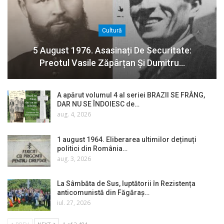
Cultură
5 August 1976. Asasinați De Securitate:
Preotul Vasile Zăpârțan Și Dumitru…
A apărut volumul 4 al seriei BRAZII SE FRÂNG,
DAR NU SE ÎNDOIESC de…
aug. 4, 2026
1 august 1964. Eliberarea ultimilor deținuți
politici din România…
aug. 3, 2026
La Sâmbăta de Sus, luptătorii în Rezistența
anticomunistă din Făgăraș…
iul. 27, 2026