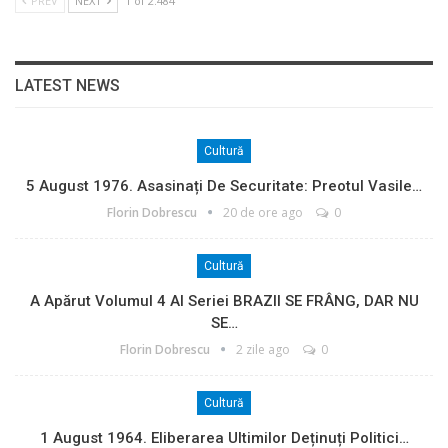
PREV
NEXT
1 of 2.484
LATEST NEWS
Cultură
5 August 1976. Asasinați De Securitate: Preotul Vasile…
Florin Dobrescu
20 de ore ago
0
Cultură
A Apărut Volumul 4 Al Seriei BRAZII SE FRÂNG, DAR NU
SE…
Florin Dobrescu
2 zile ago
0
Cultură
1 August 1964. Eliberarea Ultimilor Deținuți Politici…