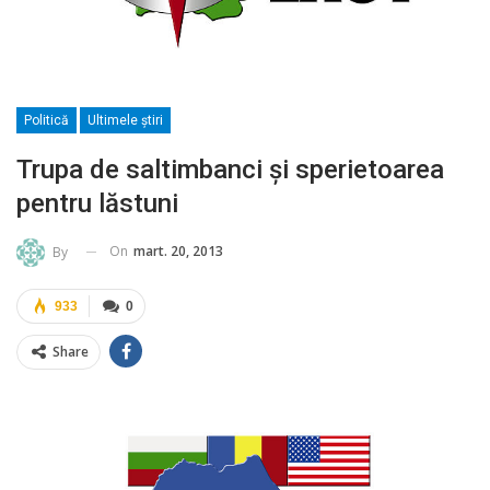
Politică
Ultimele ştiri
Trupa de saltimbanci şi sperietoarea
pentru lăstuni
On
mart. 20, 2013
By
933
0
Share