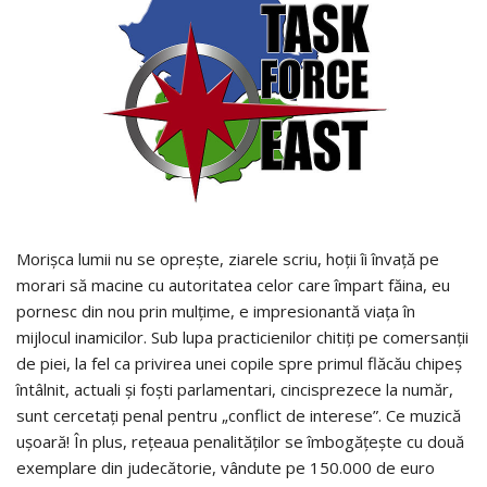
Morişca lumii nu se opreşte, ziarele scriu, hoţii îi învaţă pe
morari să macine cu autoritatea celor care împart făina, eu
pornesc din nou prin mulţime, e impresionantă viaţa în
mijlocul inamicilor. Sub lupa practicienilor chitiţi pe comersanţii
de piei, la fel ca privirea unei copile spre primul flăcău chipeş
întâlnit, actuali şi foşti parlamentari, cincisprezece la număr,
sunt cercetaţi penal pentru „conflict de interese”. Ce muzică
uşoară! În plus, reţeaua penalităţilor se îmbogăţeşte cu două
exemplare din judecătorie, vândute pe 150.000 de euro