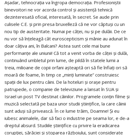
Aşadar, tehnocraţia va îngropa democraţia. Profesioniştii
binevoitori ne vor acorda control şi asistenţă tehnică
dezinteresată oficial, interesată, în secret. Se aude prin
culisele C.E. şi prin presa bruxelleză că ne vor căptuşi cu un
nou tip de austeritate. Numai pe căţei, nu şi pe dulăii. De ce
nu vor să înţeleagă cât euroscepticism şi mânie au adunat în
doar câţiva ani, în Balcani? Astea sunt cele mai bune
performanţe ale uniunii! Că tot a venit vorba de căţei şi dulăi,
continuând umbletul prin lume, de pildă în statele lumii a
treia, milioane de copii orfani aşteaptă ori să fie înfiaţi ori să
moară de foame, în timp ce „minţi luminate” construiesc
spaţii de lux pentru câini. De la hoteluri şi oraşe pentru
patrupede, o companie de televiziune a lansat în SUA şi
Israel un post TV destinat câinilor. Programele conţin filme şi
muzică selectată pe baza unor studii ştiinţifice, la care câinii
sunt aduşi să privească. În ce lume trăim, Doamne! Şi eu
iubesc animalele, dar să faci o industrie pe seama lor, e de-a
dreptul absurd. Studiile ştiinţifice cu privire la eradicarea
corupţiei, sărăciei şi stoparea războiului, sunt considerate