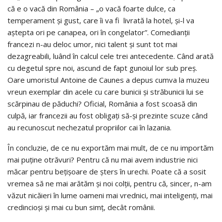
că e o vacă din România – „o vacă foarte dulce, ca
temperament şi gust, care îi va fi livrată la hotel, şi-l va
aştepta ori pe canapea, ori în congelator”. Comedianţii
francezi n-au deloc umor, nici talent şi sunt tot mai
dezagreabili, luând în calcul cele trei antecedente. Când arată
cu degetul spre noi, ascund de fapt gunoiul lor sub preş.
Oare umoristul Antoine de Caunes a depus cumva la muzeu
vreun exemplar din acele cu care bunicii şi străbunicii lui se
scărpinau de păduchi? Oficial, România a fost scoasă din
culpă, iar francezii au fost obligaţi să-şi prezinte scuze când
au recunoscut nechezatul propriilor cai în lazania.
În concluzie, de ce nu exportăm mai mult, de ce nu importăm
mai puţine otrăvuri? Pentru că nu mai avem industrie nici
măcar pentru beţişoare de şters în urechi. Poate că a sosit
vremea să ne mai arătăm şi noi colţii, pentru că, sincer, n-am
văzut nicăieri în lume oameni mai vrednici, mai inteligenţi, mai
credincioşi şi mai cu bun simţ, decât românii.