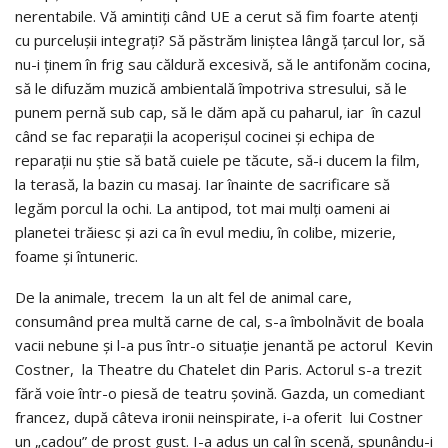
nerentabile. Vă amintiţi când UE a cerut să fim foarte atenţi
cu purceluşii integraţi? Să păstrăm liniştea lângă ţarcul lor, să
nu-i ţinem în frig sau căldură excesivă, să le antifonăm cocina,
să le difuzăm muzică ambientală împotriva stresului, să le
punem pernă sub cap, să le dăm apă cu paharul, iar în cazul
când se fac reparaţii la acoperişul cocinei şi echipa de
reparaţii nu ştie să bată cuiele pe tăcute, să-i ducem la film,
la terasă, la bazin cu masaj. Iar înainte de sacrificare să
legăm porcul la ochi. La antipod, tot mai mulţi oameni ai
planetei trăiesc şi azi ca în evul mediu, în colibe, mizerie,
foame şi întuneric.
De la animale, trecem la un alt fel de animal care,
consumând prea multă carne de cal, s-a îmbolnăvit de boala
vacii nebune şi l-a pus într-o situaţie jenantă pe actorul Kevin
Costner, la Theatre du Chatelet din Paris. Actorul s-a trezit
fără voie într-o piesă de teatru şovină. Gazda, un comediant
francez, după câteva ironii neinspirate, i-a oferit lui Costner
un „cadou” de prost gust. I-a adus un cal în scenă, spunându-i