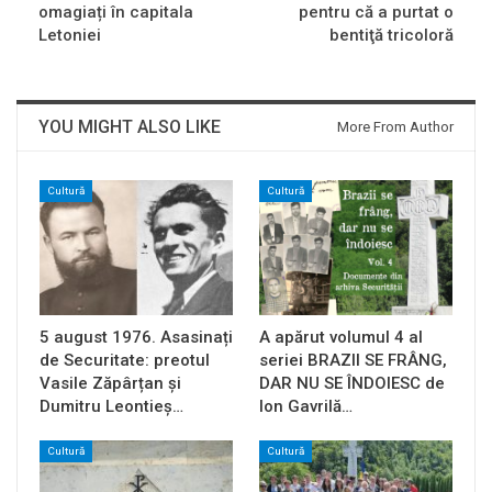
omagiați în capitala
pentru că a purtat o
Letoniei
bentiţă tricoloră
YOU MIGHT ALSO LIKE
More From Author
Cultură
Cultură
5 august 1976. Asasinați
A apărut volumul 4 al
de Securitate: preotul
seriei BRAZII SE FRÂNG,
Vasile Zăpârțan și
DAR NU SE ÎNDOIESC de
Dumitru Leontieș…
Ion Gavrilă…
Cultură
Cultură