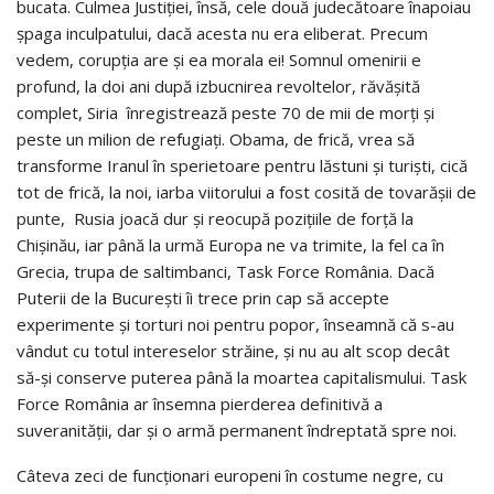
bucata. Culmea Justiţiei, însă, cele două judecătoare înapoiau
şpaga inculpatului, dacă acesta nu era eliberat. Precum
vedem, corupţia are şi ea morala ei! Somnul omenirii e
profund, la doi ani după izbucnirea revoltelor, răvăşită
complet, Siria înregistrează peste 70 de mii de morţi şi
peste un milion de refugiaţi. Obama, de frică, vrea să
transforme Iranul în sperietoare pentru lăstuni şi turişti, cică
tot de frică, la noi, iarba viitorului a fost cosită de tovarăşii de
punte, Rusia joacă dur şi reocupă poziţiile de forţă la
Chişinău, iar până la urmă Europa ne va trimite, la fel ca în
Grecia, trupa de saltimbanci, Task Force România. Dacă
Puterii de la Bucureşti îi trece prin cap să accepte
experimente şi torturi noi pentru popor, înseamnă că s-au
vândut cu totul intereselor străine, şi nu au alt scop decât
să-şi conserve puterea până la moartea capitalismului. Task
Force România ar însemna pierderea definitivă a
suveranităţii, dar şi o armă permanent îndreptată spre noi.
Câteva zeci de funcţionari europeni în costume negre, cu