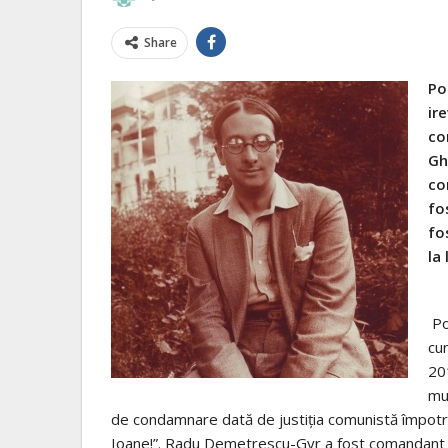
Share
Po
ir
co
Gh
co
fo
fo
la
Po
cu
20
mun
de condamnare dată de justiţia comunistă împotri
Ioane!”. Radu Demetrescu-Gyr a fost comandant leg