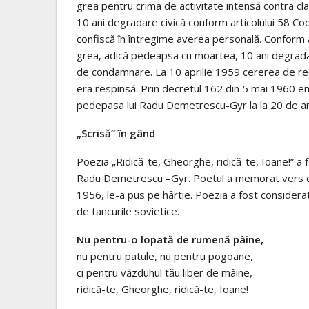
grea pentru crima de activitate intensă contra clas
10 ani degradare civică conform articolului 58 Cod
confiscă în întregime averea personală. Conform
grea, adică pedeapsa cu moartea, 10 ani degradare
de condamnare. La 10 aprilie 1959 cererea de rec
era respinsă. Prin decretul 162 din 5 mai 1960 e
pedepasa lui Radu Demetrescu-Gyr la la 20 de an
„Scrisă” în gând
Poezia „Ridică-te, Gheorghe, ridică-te, Ioane!” a f
Radu Demetrescu –Gyr. Poetul a memorat vers cu ver
1956, le-a pus pe hârtie. Poezia a fost considera
de tancurile sovietice.
Nu pentru-o lopată de rumenă pâine,
nu pentru patule, nu pentru pogoane,
ci pentru văzduhul tău liber de mâine,
ridică-te, Gheorghe, ridică-te, Ioane!