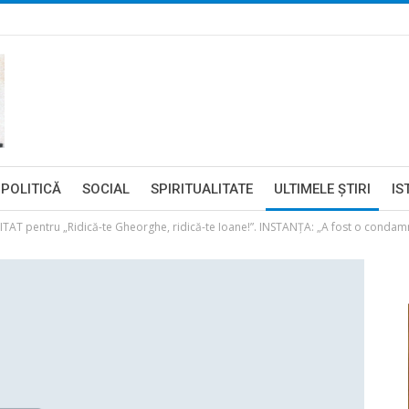
POLITICĂ
SOCIAL
SPIRITUALITATE
ULTIMELE ŞTIRI
IS
ITAT pentru „Ridică-te Gheorghe, ridică-te Ioane!”. INSTANŢA: „A fost o condamn