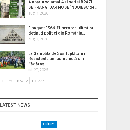
A apărut volumul 4 al seriei BRAZII
SE FRÂNG, DAR NU SE ÎNDOIESC de…
aug. 4, 2026
1 august 1964. Eliberarea ultimilor
deținuți politici din România…
aug. 3, 2026
La Sâmbăta de Sus, luptătorii în
Rezistența anticomunistă din
Făgăraș…
iul. 27, 2026
PREV
NEXT
1 of 2.484
LATEST NEWS
Cultură