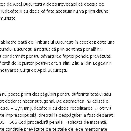
tea de Apel Bucureşti a decis irevocabil că decizia de
 Judecătorii au decis că fata acestuia nu va primi daune
omuniste.
abiliatre dată de Tribunalul Bucureşti în acet caz este una
nalul Bucureşti a reţinut că prin sentinţa penală nr.
st condamnat pentru săvârşirea faptei penale prevăzută
ă de legiuitor potrivit art. 1 alin. 2 lit. a) din Legea nr.
motivarea Curţii de Apel Bucureşti.
nu poate primi despăgubiri pentru suferinţa tatălui său:
fost declarat neconstituţional. De asemenea, nu există o
scu – Gyr, iar judecătorii au decis reabilitarea. „Potrivit
te imprescriptibilă, dreptul la despăgubiri a fost declarat
. 505 – 506 Cod procedură penală – aplicată de instanţă,
inite condiţiile prevăzute de textele de lege menţionate