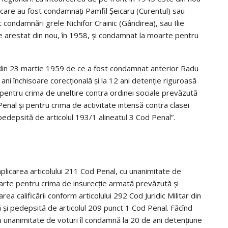
rin care au fost condamnaţi Pamfil Şeicaru (Curentul) sau
t condamnări grele Nichifor Crainic (Gândirea), sau Ilie
e arestat din nou, în 1958, şi condamnat la moarte pentru
ţa din 23 martie 1959 de ce a fost condamnat anterior Radu
ni închisoare corecţională şi la 12 ani detenţie riguroasă
 pentru crima de uneltire contra ordinei sociale prevăzută
Penal şi pentru crima de activitate intensă contra clasei
pedepsită de articolul 193/1 alineatul 3 Cod Penal”.
aplicarea articolului 211 Cod Penal, cu unanimitate de
te pentru crima de insurecţie armată prevăzută şi
a calificării conform articolului 292 Cod Juridic Militar din
ă şi pedepsită de articolul 209 punct 1 Cod Penal. Făcînd
cu unanimitate de voturi îl condamnă la 20 de ani detenţiune