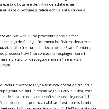
 există o hotărâre definitivă de achitare,
iar
i nu este o noţiune juridică echivalentă cu cea a
baza art. 505 – 506 Cod procedură penală a fost
are instanţa de fond şi-a întemeiat hotărârea, deoarece
auzei, astfel că recursurile declarate de Statul Român şi
od procedură civilă, cu consecinţa respingerii cererii
mân la plata unor despăgubiri morale”, se arată în
ureşti.
ere Radu Demetrescu Gyr a fost încarecerat de trei ori în
ă gratii. Mai întîi, în timpul Regelui Carol al II-lea, este
onari de la Miercurea-Ciuc. După rebeliunea legionară din
 detenţie, dar pentru „reabilitare” este trimis în linia
ali legionari. La întoarcerea de pe front în 1945 este din nou