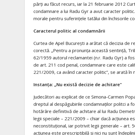
părţi au făcut recurs, iar la 21 februarie 2012 Cur
condamnare a lui Radu Gyr a avut caracter politic.
morale pentru suferinţele tatălui din închisorile c
Caracterul politic al condamnării
Curtea de Apel Bucureşti a arătat că decizia de re
corectă. „Pentru a pronunţa această sentinţă, Tribu
62/1959 autorul reclamantei (n.r. Radu Gyr) a fo
de art. 211 cod penal, condamnare care este calificat
221/2009, ca având caracter politic”, se arată în 
Instanţa: „Nu există decizie de achitare”
Judecători au explicat de ce Simona-Carmen Popa 
dreptul al despăgubirile condamnaţilor politci a 
hotărâre definitivă de achitare al lui Radu Demetre
legii speciale – 221/2009 – chiar dacă acţiunea es
neconstituţional, iar potrivit legii generale – art
acţiunea este prescriptibilă şi nici nu sunt îndepl