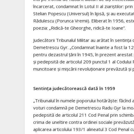
încarcerat, condamnat în Lotul II al ziariştilor: p
Stelian Popescu (Universul) în lipsă, şi au executa
Rădulescu (Porunca Vremii). Eliberat în 1956, est
poezia: „Ridică-te Gheorghe, ridică-te Ioane”.
Judecătorii Tribunalul Militar au arătat în sentin
Demetrescu Gyr. „Condamnat înainte a fost la 12 a
pentru dezastrul ţării în 1945, în prezent arestat
şi pedepsită de articolul 209 punctul 1 al Codului 
muncitoare şi mişcării revoluţionare prevăzută şi 
Sentinţa judecătorească dată în 1959
„Tribunalul în numele poporului hotărăşte: făcînd 
voturi condamnă pe Demetrescu Radu Gyr la moar
pedepsită de articolul 211 Cod Penal prin schimbare
crima de uneltire contra ordinei sociale prevăzut
aplicarea articolului 193/1 alineatul 3 Cod Penal 