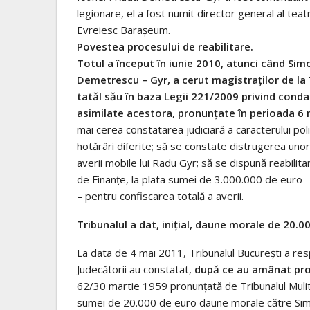
legionare, el a fost numit director general al teatrel
Evreiesc Baraşeum.
Povestea procesului de reabilitare.
Totul a început în iunie 2010, atunci când Sim
Demetrescu – Gyr, a cerut magistraţilor de la 
tatăl său în baza Legii 221/2009 privind conda
asimilate acestora, pronunţate în perioada 6
mai cerea constatarea judiciară a caracterului polit
hotărâri diferite; să se constate distrugerea unor
averii mobile lui Radu Gyr; să se dispună reabilitar
de Finanţe, la plata sumei de 3.000.000 de euro 
– pentru confiscarea totală a averii.
Tribunalul a dat, iniţial, daune morale de 20.0
La data de 4 mai 2011, Tribunalul Bucureşti a resp
Judecătorii au constatat,
după ce au amânat pron
62/30 martie 1959 pronunţată de Tribunalul Mulitar
sumei de 20.000 de euro daune morale către Simon