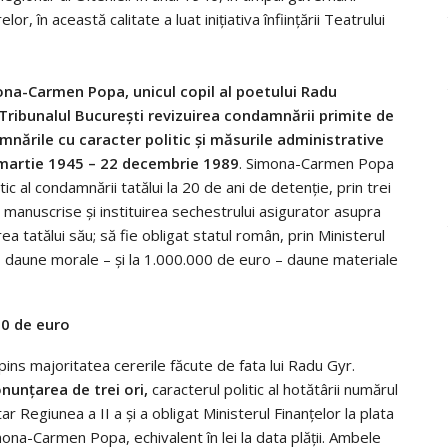
or, în această calitate a luat iniţiativa înfiinţării Teatrului
ona-Carmen Popa, unicul copil al poetului Radu
Tribunalul Bucureşti revizuirea condamnării primite de
mnările cu caracter politic şi măsurile administrative
 martie 1945 – 22 decembrie 1989
. Simona-Carmen Popa
ic al condamnării tatălui la 20 de ani de detenţie, prin trei
 manuscrise şi instituirea sechestrului asigurator asupra
ea tatălui său; să fie obligat statul român, prin Ministerul
– daune morale – şi la 1.000.000 de euro – daune materiale
00 de euro
ins majoritatea cererile făcute de fata lui Radu Gyr.
unţarea de trei ori,
caracterul politic al hotătârii numărul
 Regiunea a II a şi a obligat Ministerul Finanţelor la plata
a-Carmen Popa, echivalent în lei la data plăţii. Ambele