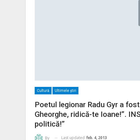
Cultură
Ultimele ştiri
Poetul legionar Radu Gyr a fos
Gheorghe, ridică-te Ioane!”. 
politică!”
Last updated
feb. 4, 2013
By