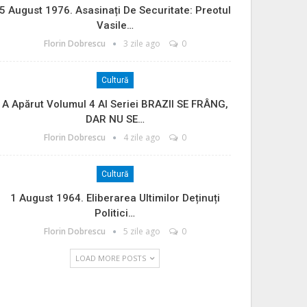
5 August 1976. Asasinați De Securitate: Preotul
Vasile…
Florin Dobrescu
3 zile ago
0
Cultură
A Apărut Volumul 4 Al Seriei BRAZII SE FRÂNG,
DAR NU SE…
Florin Dobrescu
4 zile ago
0
Cultură
1 August 1964. Eliberarea Ultimilor Deținuți
Politici…
Florin Dobrescu
5 zile ago
0
LOAD MORE POSTS