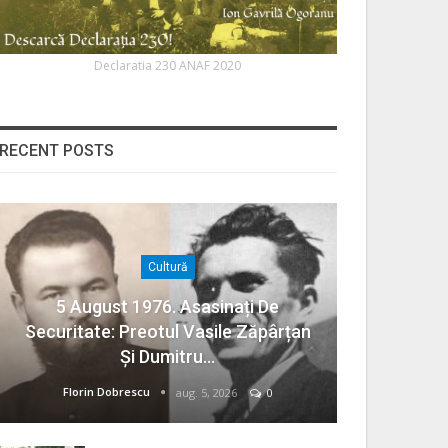
Declaratia 230 ANAF 2020
RECENT POSTS
Cultură
5 August 1976. Asasinați De
Securitate: Preotul Vasile Zăpârțan
Și Dumitru…
Florin Dobrescu
aug. 5, 2026
0