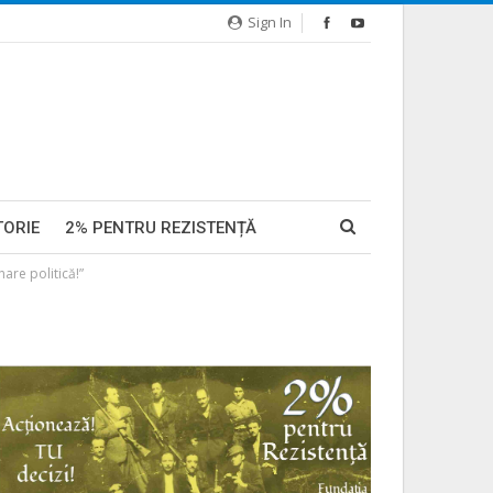
Sign In
TORIE
2% PENTRU REZISTENȚĂ
are politică!”