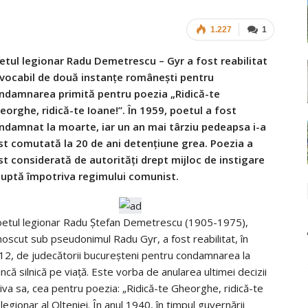
1.227
1
etul legionar Radu Demetrescu – Gyr a fost reabilitat
evocabil de două instanţe româneşti pentru
ndamnarea primită pentru poezia „Ridică-te
eorghe, ridică-te Ioane!”. În 1959, poetul a fost
ndamnat la moarte, iar un an mai târziu pedeapsa i-a
st comutată la 20 de ani detenţiune grea. Poezia a
st considerată de autorităţi drept mijloc de instigare
 luptă împotriva regimului comunist.
etul legionar Radu Ştefan Demetrescu (1905-1975),
noscut sub pseudonimul Radu Gyr, a fost reabilitat, în
12, de judecătorii bucureşteni pentru condamnarea la
că silnică pe viaţă. Este vorba de anularea ultimei decizii
va sa, cea pentru poezia: „Ridică-te Gheorghe, ridică-te
ionar al Olteniei. În anul 1940, în timpul guvernării