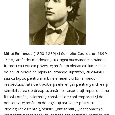
Mihai Eminescu
(1850-1889) şi
Corneliu Codreanu
(1899-
1938): amândoi moldoveni, cu origini bucovinene; amândoi
frumoşi ca Feţii din poveste; amândoi plecaţi din lume la 39
de ani, cu visele neîmplinite; amândoi luptători, cu cuvîntul
sau cu fapta, pentru mai binele neamului lor; amândoi
respectuoşi faţă de tradiţie şi referenţiali pentru gândirea şi
sensibilitatea de dreapta; amândoi suspectaţi impur de a nu
fi fost români, calomniaţi constant de contemporani şi de
posteritate; amândoi dezagreaţi astăzi de politrucii
ideologiilor curente („rasişti”, „antisemiţi”, „reacţionari”) şi
prezentaţi noilor generaţii ca handicap naţional („cadavre din