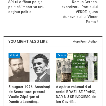
SRI-ul a făcut poliţie
Remus Cernea,
politică împotriva unui
exorcizatul Partidului
deţinut politic
VERDE, ajuns
duhovnicul lui Victor
Ponta !
YOU MIGHT ALSO LIKE
More From Author
Cultură
Cultură
5 august 1976. Asasinați
A apărut volumul 4 al
de Securitate: preotul
seriei BRAZII SE FRÂNG,
Vasile Zăpârțan și
DAR NU SE ÎNDOIESC de
Dumitru Leontieș…
Ion Gavrilă…