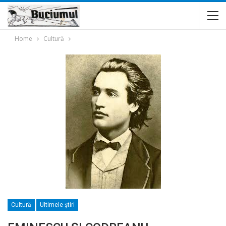
Home
Cultură
Cultură
Ultimele ştiri