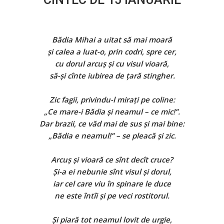
Bădia Mihai a uitat să mai moară
şi calea a luat-o, prin codri, spre cer,
cu dorul arcuş şi cu visul vioară,
să-şi cînte iubirea de ţară stingher.
Zic fagii, privindu-l miraţi pe coline:
„Ce mare-i Bădia şi neamul – ce mic!”.
Dar brazii, ce văd mai de sus şi mai bine:
„Bădia e neamul!” – se pleacă şi zic.
Arcuş şi vioară ce sînt decît cruce?
Şi-a ei nebunie sînt visul şi dorul,
iar cel care viu în spinare le duce
ne este întîi şi pe veci rostitorul.
Şi piară tot neamul lovit de urgie,