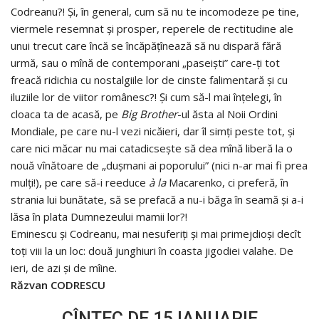
Codreanu?! Şi, în general, cum să nu te incomodeze pe tine,
viermele resemnat şi prosper, reperele de rectitudine ale
unui trecut care încă se încăpăţînează să nu dispară fără
urmă, sau o mînă de contemporani „paseişti” care-ţi tot
freacă ridichia cu nostalgiile lor de cinste falimentară şi cu
iluziile lor de viitor românesc?! Şi cum să-l mai înţelegi, în
cloaca ta de acasă, pe
Big Brother
-ul ăsta al Noii Ordini
Mondiale, pe care nu-l vezi nicăieri, dar îl simţi peste tot, şi
care nici măcar nu mai catadicseşte să dea mînă liberă la o
nouă vînătoare de „duşmani ai poporului” (nici n-ar mai fi prea
mulţi!), pe care să-i reeduce
à la
Macarenko, ci preferă, în
strania lui bunătate, să se prefacă a nu-i băga în seamă şi a-i
lăsa în plata Dumnezeului mamii lor?!
Eminescu şi Codreanu, mai nesuferiţi şi mai primejdioşi decît
toţi viii la un loc: două junghiuri în coasta jigodiei valahe. De
ieri, de azi şi de mîine.
Răzvan CODRESCU
CÎNTEC DE 15 IANUARIE