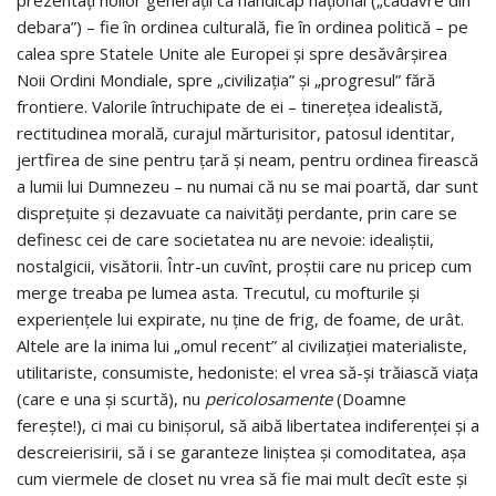
debara”) – fie în ordinea culturală, fie în ordinea politică – pe
calea spre Statele Unite ale Europei şi spre desăvârşirea
Noii Ordini Mondiale, spre „civilizaţia” şi „progresul” fără
frontiere. Valorile întruchipate de ei – tinereţea idealistă,
rectitudinea morală, curajul mărturisitor, patosul identitar,
jertfirea de sine pentru ţară şi neam, pentru ordinea firească
a lumii lui Dumnezeu – nu numai că nu se mai poartă, dar sunt
dispreţuite şi dezavuate ca naivităţi perdante, prin care se
definesc cei de care societatea nu are nevoie: idealiştii,
nostalgicii, visătorii. Într-un cuvînt, proştii care nu pricep cum
merge treaba pe lumea asta. Trecutul, cu mofturile şi
experienţele lui expirate, nu ţine de frig, de foame, de urât.
Altele are la inima lui „omul recent” al civilizaţiei materialiste,
utilitariste, consumiste, hedoniste: el vrea să-şi trăiască viaţa
(care e una şi scurtă), nu
pericolosamente
(Doamne
fereşte!), ci mai cu binişorul, să aibă libertatea indiferenţei şi a
descreierisirii, să i se garanteze liniştea şi comoditatea, aşa
cum viermele de closet nu vrea să fie mai mult decît este şi