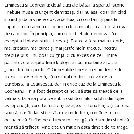
Eminescu şi Codreanu: două ciuci ale bătăii la spartul istoriei.
Trebuie musai şi urgent demitizaţi, dar nu aşa, doar din cînd
în cînd şi dacă vine vorba,
à
la
Boia, ci constant şi pînă la
capăt, să nu rămînă nici o urmă de bănuială că ar fi fost ceva
de capul lor. În principiu, cam totul trebuie demitizat (cu
excepţia Holocaustului, fireşte). Tot ce a fost mai autentic,
mai creator, mai curat şi mai jertfelnic în trecutul nostru
trebuie pus – nu doar cu grijă, ci cu exces de zel – între
parantezele turpitudinii ideologice sau, mai bine zis, ale
„corectitudinii politice”. Generaţiile tinere trebuie ferite de
trecut ca de o ciumă, că trecutul nostru – nu zic de la
Burebista la Ceauşescu, dar în orice caz de la Eminescu la
Codreanu – n-a fost deştept ca noi, să ştie să treacă de-a
valma şi fără să pută pe sub nasul domnilor subţiri din lojile
evropeneşti, care te fură englezeşte, cu tona lungă şi cu tona
scurtă, dar îţi dau şi ţie să ai de unde fura, româneşte, cu
ocaua mică. Şi cînd ne e lumea mai dragă, cînd simţim şi noi că
merită să trăieşti, vine cîte un mit din ăsta tîmpit de te trage
de mînecă şi-ţi arată obrazul! Cum să nu-l sictireşti de să-i