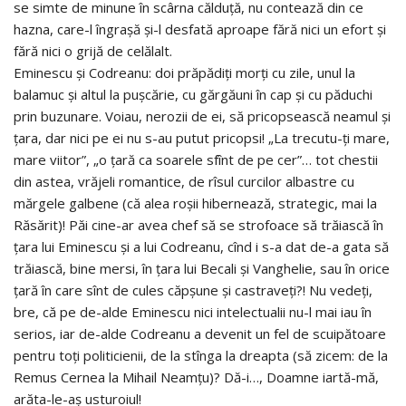
se simte de minune în scârna călduţă, nu contează din ce
hazna, care-l îngraşă şi-l desfată aproape fără nici un efort şi
fără nici o grijă de celălalt.
Eminescu şi Codreanu: doi prăpădiţi morţi cu zile, unul la
balamuc şi altul la puşcărie, cu gărgăuni în cap şi cu păduchi
prin buzunare. Voiau, nerozii de ei, să pricopsească neamul şi
ţara, dar nici pe ei nu s-au putut pricopsi! „La trecutu-ţi mare,
mare viitor”, „o ţară ca soarele sfînt de pe cer”… tot chestii
din astea, vrăjeli romantice, de rîsul curcilor albastre cu
mărgele galbene (că alea roşii hibernează, strategic, mai la
Răsărit)! Păi cine-ar avea chef să se strofoace să trăiască în
ţara lui Eminescu şi a lui Codreanu, cînd i s-a dat de-a gata să
trăiască, bine mersi, în ţara lui Becali şi Vanghelie, sau în orice
ţară în care sînt de cules căpşune şi castraveţi?! Nu vedeţi,
bre, că pe de-alde Eminescu nici intelectualii nu-l mai iau în
serios, iar de-alde Codreanu a devenit un fel de scuipătoare
pentru toţi politicienii, de la stînga la dreapta (să zicem: de la
Remus Cernea la Mihail Neamţu)? Dă-i…, Doamne iartă-mă,
arăta-le-aş usturoiul!