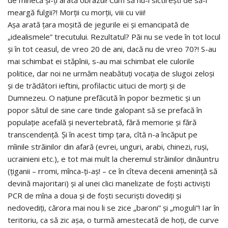
meargă fulgii?! Morţii cu morţii, viii cu viii!
Aşa arată ţara moşită de jegurile ei şi emancipată de
„idealismele” trecutului. Rezultatul? Păi nu se vede în tot locul
şi în tot ceasul, de vreo 20 de ani, dacă nu de vreo 70?! S-au
mai schimbat ei stăpînii, s-au mai schimbat ele culorile
politice, dar noi ne urmăm neabătuţi vocaţia de slugoi zeloşi
şi de trădători ieftini, profilactic uituci de morţi şi de
Dumnezeu. O naţiune prefăcută în popor bezmetic şi un
popor sătul de sine care tinde galopant să se prefacă în
populaţie acefală şi nevertebrată, fără memorie şi fără
transcendenţă. Şi în acest timp ţara, cîtă n-a încăput pe
mîinile străinilor din afară (evrei, unguri, arabi, chinezi, ruşi,
ucrainieni etc.), e tot mai mult la cheremul străinilor dinăuntru
(ţiganii – rromi, mînca-ţi-aş! – ce în cîteva decenii ameninţă să
devină majoritari) şi al unei clici manelizate de foşti activişti
PCR de mîna a doua şi de foşti securişti dovediţi şi
nedovediţi, cărora mai nou li se zice „baroni” şi „moguli”! Iar în
teritoriu, ca să zic aşa, o turmă amestecată de hoţi, de curve