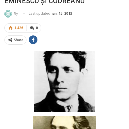
EMINESCU ŞI CODREANU
Last updated
ian. 15, 2013
By
1.426
0
Share