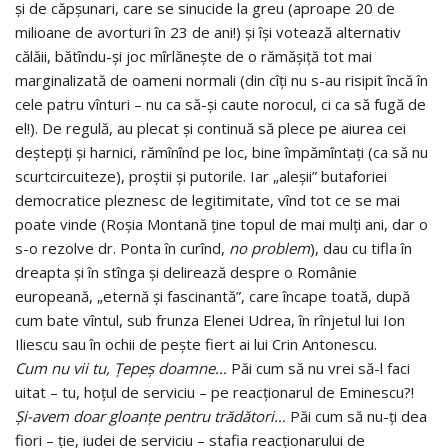
şi de căpşunari, care se sinucide la greu (aproape 20 de
milioane de avorturi în 23 de ani!) şi îşi votează alternativ
călăii, bătîndu-şi joc mîrlăneşte de o rămăşiţă tot mai
marginalizată de oameni normali (din cîţi nu s-au risipit încă în
cele patru vînturi – nu ca să-şi caute norocul, ci ca să fugă de
el!). De regulă, au plecat şi continuă să plece pe aiurea cei
deştepţi şi harnici, rămînînd pe loc, bine împămîntaţi (ca să nu
scurtcircuiteze), proştii şi putorile. Iar „aleşii” butaforiei
democratice pleznesc de legitimitate, vînd tot ce se mai
poate vinde (Roşia Montană ţine topul de mai mulţi ani, dar o
s-o rezolve dr. Ponta în curînd,
no problem
), dau cu tifla în
dreapta şi în stînga şi delirează despre o Românie
europeană, „eternă şi fascinantă”, care încape toată, după
cum bate vîntul, sub frunza Elenei Udrea, în rînjetul lui Ion
Iliescu sau în ochii de peşte fiert ai lui Crin Antonescu.
Cum nu vii tu, Ţepeş doamne…
Păi cum să nu vrei să-l faci
uitat – tu, hoţul de serviciu – pe reacţionarul de Eminescu?!
Şi-avem doar gloanţe pentru trădători…
Păi cum să nu-ţi dea
fiori – ţie, iudei de serviciu – stafia reacţionarului de