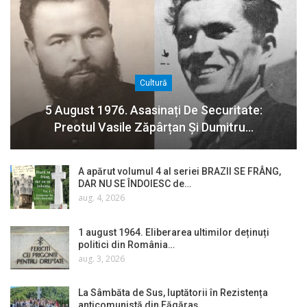
Cultură
5 August 1976. Asasinați De Securitate:
Preotul Vasile Zăpârțan Și Dumitru…
A apărut volumul 4 al seriei BRAZII SE FRÂNG,
DAR NU SE ÎNDOIESC de…
aug. 4, 2026
1 august 1964. Eliberarea ultimilor deținuți
politici din România…
aug. 3, 2026
La Sâmbăta de Sus, luptătorii în Rezistența
anticomunistă din Făgăraș…