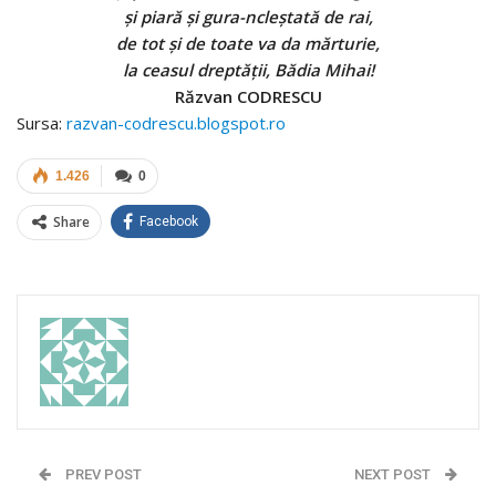
şi piară şi gura-ncleştată de rai,
de tot şi de toate va da mărturie,
la ceasul dreptăţii, Bădia Mihai!
Răzvan CODRESCU
Sursa:
razvan-codrescu.blogspot.ro
1.426
0
Share
Facebook
PREV POST
NEXT POST