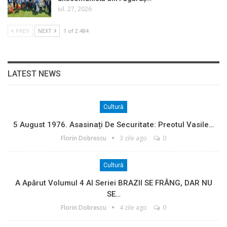
iul. 27, 2026
PREV
NEXT
1 of 2.484
LATEST NEWS
Cultură
5 August 1976. Asasinați De Securitate: Preotul Vasile…
Florin Dobrescu
3 zile ago
0
Cultură
A Apărut Volumul 4 Al Seriei BRAZII SE FRÂNG, DAR NU
SE…
Florin Dobrescu
4 zile ago
0