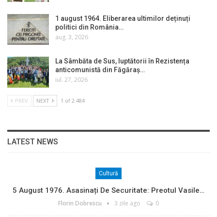
1 august 1964. Eliberarea ultimilor deținuți
politici din România…
aug. 3, 2026
La Sâmbăta de Sus, luptătorii în Rezistența
anticomunistă din Făgăraș…
iul. 27, 2026
PREV
NEXT
1 of 2.484
LATEST NEWS
Cultură
5 August 1976. Asasinați De Securitate: Preotul Vasile…
Florin Dobrescu
3 zile ago
0