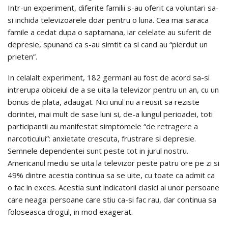
Intr-un experiment, diferite familii s-au oferit ca voluntari sa-
si inchida televizoarele doar pentru o luna. Cea mai saraca
famile a cedat dupa o saptamana, iar celelate au suferit de
depresie, spunand ca s-au simtit ca si cand au “pierdut un
prieten”.
In celalalt experiment, 182 germani au fost de acord sa-si
intrerupa obiceiul de a se uita la televizor pentru un an, cu un
bonus de plata, adaugat. Nici unul nu a reusit sa reziste
dorintei, mai mult de sase luni si, de-a lungul perioadei, toti
participantii au manifestat simptomele “de retragere a
narcoticului”: anxietate crescuta, frustrare si depresie.
Semnele dependentei sunt peste tot in jurul nostru.
Americanul mediu se uita la televizor peste patru ore pe zi si
49% dintre acestia continua sa se uite, cu toate ca admit ca
o fac in exces. Acestia sunt indicatorii clasici ai unor persoane
care neaga: persoane care stiu ca-si fac rau, dar continua sa
foloseasca drogul, in mod exagerat.