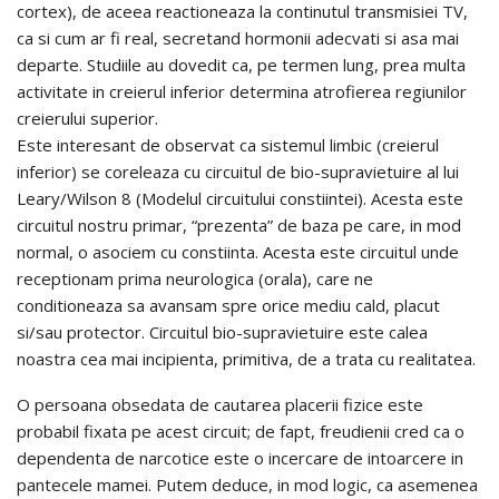
cortex), de aceea reactioneaza la continutul transmisiei TV,
ca si cum ar fi real, secretand hormonii adecvati si asa mai
departe. Studiile au dovedit ca, pe termen lung, prea multa
activitate in creierul inferior determina atrofierea regiunilor
creierului superior.
Este interesant de observat ca sistemul limbic (creierul
inferior) se coreleaza cu circuitul de bio-supravietuire al lui
Leary/Wilson 8 (Modelul circuitului constiintei). Acesta este
circuitul nostru primar, “prezenta” de baza pe care, in mod
normal, o asociem cu constiinta. Acesta este circuitul unde
receptionam prima neurologica (orala), care ne
conditioneaza sa avansam spre orice mediu cald, placut
si/sau protector. Circuitul bio-supravietuire este calea
noastra cea mai incipienta, primitiva, de a trata cu realitatea.
O persoana obsedata de cautarea placerii fizice este
probabil fixata pe acest circuit; de fapt, freudienii cred ca o
dependenta de narcotice este o incercare de intoarcere in
pantecele mamei. Putem deduce, in mod logic, ca asemenea