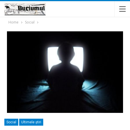
Home
Social
Social
Ultimele ştiri