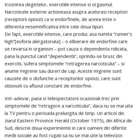
troznirea degetelor, exercitiile intense si orgasmul.
Narcoticele externe actioneaza asupra acelorasi receptori
(receptorii opioizi) ca si endorfinele, de aceea este o
diferenta nesemnificativa intre cele doua tipuri.
De fapt, exercitiile intense, care produc asa numita “runner’s
high”[euforia alergatorului] – o eliberare de endorfine care
se revarsa in organism – pot cauza o dependenta ridicata,
pana la punctul cand “dependentii”, oprindu-se brusc din
exercitii, sufera simptomele “retragerea narcoticului” – si
anume migrene sau dureri de cap. Aceste migrene sunt
cauzate de o disfunctie a receptorilor opioizi, care sunt
obisnuiti cu afluxul constant de endorfine.
Intr-adevar, pana si telespectatorii ocazionali trec prin
simptomele de “retragere a narcoticului”, daca nu se mai uita
la TV pentru o perioada prelungita de timp. Un articol din
ziarul Eastern Province Herald (October 1975), din Africa de
Sud, descrie doua experimente in care oameni din diferite
medii sociale au fost rugati sa nu se mai uite la televizor.