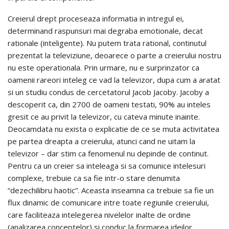
Creierul drept proceseaza informatia in intregul ei,
determinand raspunsuri mai degraba emotionale, decat
rationale (inteligente). Nu putem trata rational, continutul
prezentat la televiziune, deoarece o parte a creierului nostru
nu este operationala. Prin urmare, nu e surprinzator ca
oamenii rareori inteleg ce vad la televizor, dupa cum a aratat
si un studiu condus de cercetatorul Jacob Jacoby. Jacoby a
descoperit ca, din 2700 de oameni testati, 90% au inteles
gresit ce au privit la televizor, cu cateva minute inainte.
Deocamdata nu exista o explicatie de ce se muta activitatea
pe partea dreapta a creierului, atunci cand ne uitam la
televizor – dar stim ca fenomenul nu depinde de continut.
Pentru ca un creier sa inteleaga si sa comunice intelesuri
complexe, trebuie ca sa fie intr-o stare denumita
“dezechilibru haotic”. Aceasta inseamna ca trebuie sa fie un
flux dinamic de comunicare intre toate regiunile creierului,
care faciliteaza intelegerea nivelelor inalte de ordine
(analizarea conceptelor) si conduc la formarea ideilor