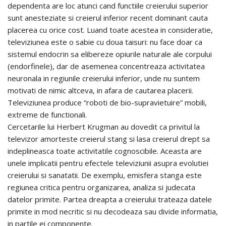
dependenta are loc atunci cand functiile creierului superior
sunt anesteziate si creierul inferior recent dominant cauta
placerea cu orice cost. Luand toate acestea in consideratie,
televiziunea este o sabie cu doua taisuri: nu face doar ca
sistemul endocrin sa elibereze opiurile naturale ale corpului
(endorfinele), dar de asemenea concentreaza activitatea
neuronala in regiunile creierului inferior, unde nu suntem
motivati de nimic altceva, in afara de cautarea placerii.
Televiziunea produce “roboti de bio-supravietuire” mobili,
extreme de functionali.
Cercetarile lui Herbert Krugman au dovedit ca privitul la
televizor amorteste creierul stang si lasa creierul drept sa
indeplineasca toate activitatile cognoscibile. Aceasta are
unele implicatii pentru efectele televiziunii asupra evolutiei
creierului si sanatatii. De exemplu, emisfera stanga este
regiunea critica pentru organizarea, analiza si judecata
datelor primite. Partea dreapta a creierului trateaza datele
primite in mod necritic si nu decodeaza sau divide informatia,
in partile ei componente.