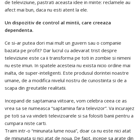
de televiziune, pastrati aceasta idee in minte: reclamele au
afect mai bun, daca nu esti atent la ele.
Un dispozitiv de control al mintii, care creeaza
dependenta.
Ce si-ar putea dori mai mult un guvern sau o companie
bazata pe profit? Dar lucrul cu adevarat trist despre
televiziune este ca ii transforma pe toti in zombie si nimeni
nu este imun. In spatele acesteia nu exista nicio ordine mai
inalta, de super-inteligenti. Este produsul dorintei noastre
umane, de a modifica nivelul nostru de cunostiinta si de a
scapa din greutatile realitatii.
Incepand de saptamana viitoare, vom celebra ceea ce as
vrea sa se numeasca “saptamina fara televizor”. Va incurajez
pe toti sa va vindeti televizoarele si sa folositi banii pentru a
cumpara niste carti.
Traim intr-o “minunata lume noua”, doar ca nu este nici atat
de minunata si nici atat de noua. De fapt, incepe sa arate din