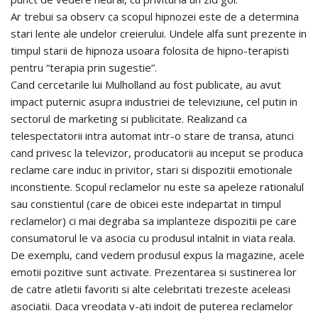
Ar trebui sa observ ca scopul hipnozei este de a determina
stari lente ale undelor creierului. Undele alfa sunt prezente in
timpul starii de hipnoza usoara folosita de hipno-terapisti
pentru “terapia prin sugestie”.
Cand cercetarile lui Mulholland au fost publicate, au avut
impact puternic asupra industriei de televiziune, cel putin in
sectorul de marketing si publicitate. Realizand ca
telespectatorii intra automat intr-o stare de transa, atunci
cand privesc la televizor, producatorii au inceput se produca
reclame care induc in privitor, stari si dispozitii emotionale
inconstiente. Scopul reclamelor nu este sa apeleze rationalul
sau constientul (care de obicei este indepartat in timpul
reclamelor) ci mai degraba sa implanteze dispozitii pe care
consumatorul le va asocia cu produsul intalnit in viata reala.
De exemplu, cand vedem produsul expus la magazine, acele
emotii pozitive sunt activate. Prezentarea si sustinerea lor
de catre atletii favoriti si alte celebritati trezeste aceleasi
asociatii. Daca vreodata v-ati indoit de puterea reclamelor