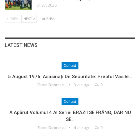
iul. 27, 2026
PREV
NEXT
1 of 2.484
LATEST NEWS
Cultură
5 August 1976. Asasinați De Securitate: Preotul Vasile…
Florin Dobrescu
3 zile ago
0
Cultură
A Apărut Volumul 4 Al Seriei BRAZII SE FRÂNG, DAR NU
SE…
Florin Dobrescu
4 zile ago
0