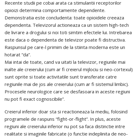
Recente studii pe cobai arata ca stimulantii receptorilor
opioizi determina comportamente dependente.
Demonstratia este concludenta: toate opioidele creeaza
dependenta. Televizorul actioneaza ca un sistem high-tech
de livrare a drogului si noi toti simtim efectele lui. Intrebarea
este daca o dependenta de televizor poate fi distructiva.
Raspunsul pe care-l primim de la stiinta moderna este un
hotarat “da”.
Mai intai de toate, cand va uitati la televizor, regiunile mai
inalte ale creierului (cum ar fi creierul mijlociu si neo-cortexul)
sunt oprite si toate activitatile sunt transferate catre
regiunile mai de jos ale creierului (cum ar fi sistemul limbic).
Procesele neurologice care se desfasoara in aceste regiuni
nu pot fi exact cognoscibile”.
Creierul inferior doar sta si reactioneaza la mediu, folosind
programele de raspuns “fight-or-flight”. In plus, aceste
regiuni ale creierului inferior nu pot sa faca distinctie intre
realitate si imaginile fabricate (o functie indeplinita de neo-