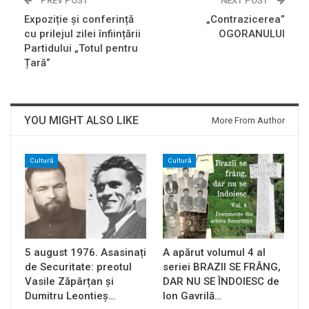
PREV POST
NEXT POST
Expoziție și conferință
„Contrazicerea”
cu prilejul zilei înființării
OGORANULUI
Partidului „Totul pentru
Țară”
YOU MIGHT ALSO LIKE
More From Author
Cultură
Cultură
5 august 1976. Asasinați
A apărut volumul 4 al
de Securitate: preotul
seriei BRAZII SE FRÂNG,
Vasile Zăpârțan și
DAR NU SE ÎNDOIESC de
Dumitru Leontieș…
Ion Gavrilă…