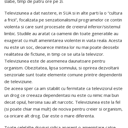
slabe, timp de patru ore pe zi.
Televiziunea a dat nastere, in SUA si in alte parti la o “cultura
a fricii”, focalizata pe senzationalismul programelor ce contin
violenta si care sunt procesate de creierul inferior/sistemul
limbic. Studiile au aratat ca oamenii din toate generatiile au
exagerat cu mult amenintarea violentei in viata reala. Acesta
nu este un soc, deoarece mintea lor nu mai poate deosebi
realitatea de fictiune, in timp ce se uita la televizor.
Televiziunea este de asemenea daunatoare pentru
organism. Obezitatea, lipsa somnului, si oprirea dezvoltarii
senzoriale sunt toate elemente comune printre dependentii
de televiziune.
De aceea sper ca am stabilit cu fermitate ca televizorul este
un drog ce creeaza dependentasi nu este cu nimic mai bun
decat opiul, heroina sau alt narcotic. Televiziunea este la fel
(si poate chiar mai mult) de nociva pentru creier si organism,
ca oricare alt drog. Dar este o mare diferenta.
Toate celelalte droguri ridica aparent o amenintare catre