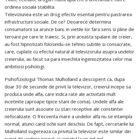
ordinea sociala stabilita.
Televiziunea este un drog efectiv esential pentru pastrarea
infrastructurii sociale. De ce? Deoarece determina
consumatorii sa arunce bani, in vietile lor fara sens si pline de
teroare pe care le traiesc. Si, prin aceasta spalare de creier,
au fost hipnotizati folosindu-se tehnici subtile si consacrate,
care, cuplate cu efectul natural al televizorului asupra undelor
creierului, au facut sa para invechita ingeniozitatea celor mai
ambitiosi psihologi.
Psihofiziologul Thomas Mulholland a descoperit ca, dupa
doar 30 de secunde de privit la televizor, creierul incepe sa
produca unde alfa, care indica rate ale activitatii mult
incetinite (aproape tipice starii de coma). Undele alfa ale
creierului sunt asociate cu stari receptive ale constiintei
nefocalizate. O frecventa mare a undelor alfa nu se intampla
normal, atunci cand ochii sunt deschisi. De fapt, cercetarile lui
Mulholland sugereaza ca privitul la televizor este similar din
punct de vedere neural, cu privitul la un zid gol.