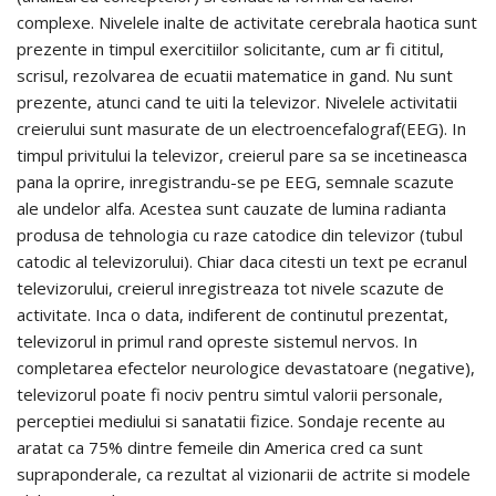
complexe. Nivelele inalte de activitate cerebrala haotica sunt
prezente in timpul exercitiilor solicitante, cum ar fi cititul,
scrisul, rezolvarea de ecuatii matematice in gand. Nu sunt
prezente, atunci cand te uiti la televizor. Nivelele activitatii
creierului sunt masurate de un electroencefalograf(EEG). In
timpul privitului la televizor, creierul pare sa se incetineasca
pana la oprire, inregistrandu-se pe EEG, semnale scazute
ale undelor alfa. Acestea sunt cauzate de lumina radianta
produsa de tehnologia cu raze catodice din televizor (tubul
catodic al televizorului). Chiar daca citesti un text pe ecranul
televizorului, creierul inregistreaza tot nivele scazute de
activitate. Inca o data, indiferent de continutul prezentat,
televizorul in primul rand opreste sistemul nervos. In
completarea efectelor neurologice devastatoare (negative),
televizorul poate fi nociv pentru simtul valorii personale,
perceptiei mediului si sanatatii fizice. Sondaje recente au
aratat ca 75% dintre femeile din America cred ca sunt
supraponderale, ca rezultat al vizionarii de actrite si modele