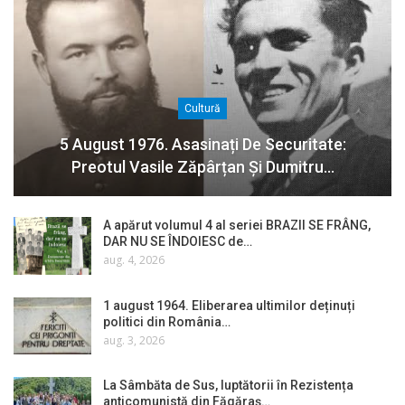
Cultură
5 August 1976. Asasinați De Securitate:
Preotul Vasile Zăpârțan Și Dumitru…
A apărut volumul 4 al seriei BRAZII SE FRÂNG,
DAR NU SE ÎNDOIESC de…
aug. 4, 2026
1 august 1964. Eliberarea ultimilor deținuți
politici din România…
aug. 3, 2026
La Sâmbăta de Sus, luptătorii în Rezistența
anticomunistă din Făgăraș…