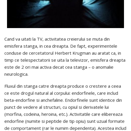
Cand va uitati la TV, activitatea creierului se muta din
emisfera stanga, in cea dreapta. De fapt, experimentele
conduse de cercetatorul Herbert Krugman au aratat ca, in
timp ce telespectatorii se uita la televizor, emisfera dreapta
este de 2 ori mai activa decat cea stanga – o anomalie
neurologica.
Fluxul din stanga catre dreapta produce o crestere a ceea
ce este drogul natural al corpului: endorfinele, care includ
beta-endorfine si anchefaline. Endorfinele sunt identice din
punct de vedere al structuri, cu opiul si derivatele lui
(morfina, codeina, heroina, etc.). Activitatile care elibereaza
endorfine (numite si peptide de tip opiu) sunt uzual formate
de comportament (rar le numim dependenta). Acestea includ