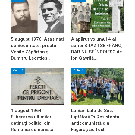
5 august 1976. Asasinați
A apărut volumul 4 al
de Securitate: preotul
seriei BRAZII SE FRÂNG,
Vasile Zăpârțan și
DAR NU SE ÎNDOIESC de
Dumitru Leontieș…
Ion Gavrilă…
Cultură
Cultură
1 august 1964.
La Sâmbăta de Sus,
Eliberarea ultimilor
luptătorii în Rezistența
deținuți politici din
anticomunistă din
România comunistă
Făgăraș au fost…