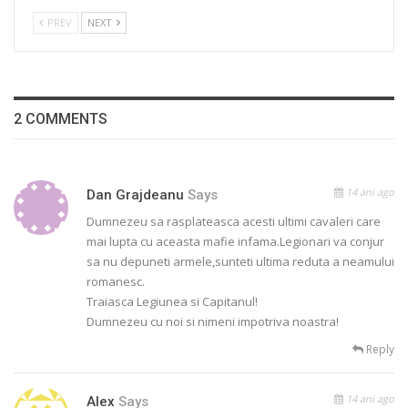
PREV
NEXT
2 COMMENTS
14 ani ago
Dan Grajdeanu
Says
Dumnezeu sa rasplateasca acesti ultimi cavaleri care
mai lupta cu aceasta mafie infama.Legionari va conjur
sa nu depuneti armele,sunteti ultima reduta a neamului
romanesc.
Traiasca Legiunea si Capitanul!
Dumnezeu cu noi si nimeni impotriva noastra!
Reply
14 ani ago
Alex
Says