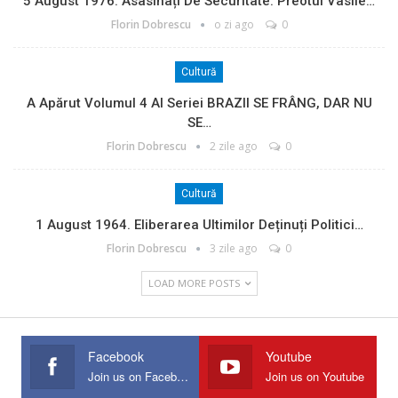
5 August 1976. Asasinați De Securitate: Preotul Vasile…
Florin Dobrescu
o zi ago
0
Cultură
A Apărut Volumul 4 Al Seriei BRAZII SE FRÂNG, DAR NU
SE…
Florin Dobrescu
2 zile ago
0
Cultură
1 August 1964. Eliberarea Ultimilor Deținuți Politici…
Florin Dobrescu
3 zile ago
0
LOAD MORE POSTS
Facebook
Youtube
Join us on Facebook
Join us on Youtube