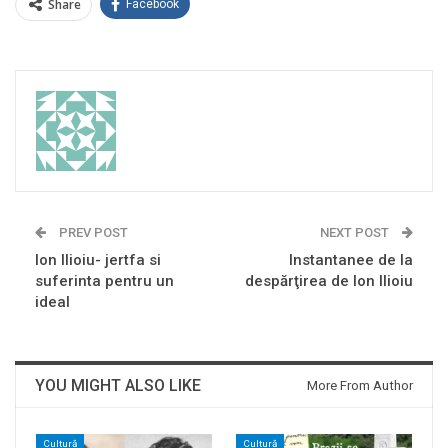
Share
Facebook
PREV POST
NEXT POST
Ion Ilioiu- jertfa si
Instantanee de la
suferinta pentru un
despărţirea de Ion Ilioiu
ideal
YOU MIGHT ALSO LIKE
More From Author
Cultură
Cultură