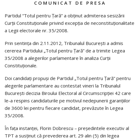
C O M U N I C A T D E P R E S A
Partidul “Totul pentru Țară” a obținut admiterea sesizării
Curții Constituționale privind excepția de neconstituționalitate
a Legii electorale nr. 35/2008.
Prin sentința din 2.11.2012, Tribunalul București a admis
cererea Partidului „Totul pentru Țară” de a trimite Legea
35/2008 a alegerilor parlamentare în analiza Curții
Constituționale.
Doi candidați propuși de Partidul „Totul pentru Țară” pentru
alegerile parlamentare au contestat vineri la Tribunalul
București decizia Biroului Electoral al Circumscripției 42 care
le-a respins candidaturile pe motivul nedepunerii garanțiilor
de 3600 lei pentru fiecare candidat, prevăzute în Legea
35/2008.
În fața instanței, Florin Dobrescu – președintele executiv al
TPT a susținut că prevederea art. 29 alin (5) din legea