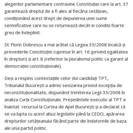
alegerilor parlamentare contravine Constituției care la art. 37
garantează dreptul de a fi ales al fiecărui cetățean,
condiționând acest drept de depunerea unei sume
semnificative care nu se returnează decât in conditii foarte
greu de îndeplinit.
Dl. Florin Dobrescu a mai arătat că Legea 35/2008 încalcă și
prevederile Constituției cuprinse în art. 16 (privind egalitatea
în drepturi) și art. 8 (referitor la pluralismul politic ca garant al
democrației constituționale).
Deși a respins contestațiile celor doi candidați TPT,
Tribunalul București a admis sesizarea privind excepția de
neconstituționalitate, dispunând trimiterea Legii 35/2008 în
analiza Curții Constituționale. Președintele executiv al TPT a
înaintat recursul la Curtea de Apel București și a declarat că
se va lupta cu acest abuz legislativ până la CEDO, apărarea
drepturilor cetățeanului făcând parte din îndatoririle de baza
ale unui partid politic.