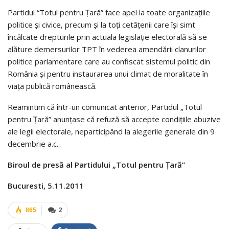
Partidul “Totul pentru Țară” face apel la toate organizațiile
politice și civice, precum și la toți cetățenii care își simt
încălcate drepturile prin actuala legislație electorală să se
alăture demersurilor TPT în vederea amendării clanurilor
politice parlamentare care au confiscat sistemul politic din
România și pentru instaurarea unui climat de moralitate în
viața publică românească.
Reamintim că într-un comunicat anterior, Partidul „Totul
pentru Țară” anunțase că refuză să accepte condițiile abuzive
ale legii electorale, neparticipând la alegerile generale din 9
decembrie a.c..
Biroul de presă al Partidului „Totul pentru Țară”
Bucuresti, 5.11.2011
865
2