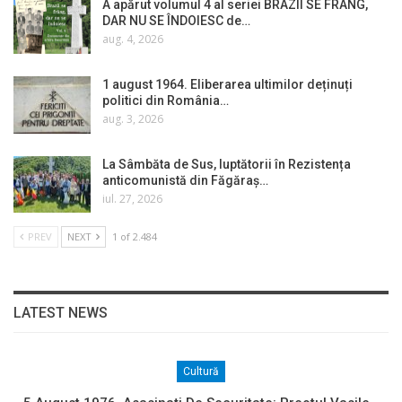
A apărut volumul 4 al seriei BRAZII SE FRÂNG,
DAR NU SE ÎNDOIESC de…
aug. 4, 2026
1 august 1964. Eliberarea ultimilor deținuți
politici din România…
aug. 3, 2026
La Sâmbăta de Sus, luptătorii în Rezistența
anticomunistă din Făgăraș…
iul. 27, 2026
PREV
NEXT
1 of 2.484
LATEST NEWS
Cultură