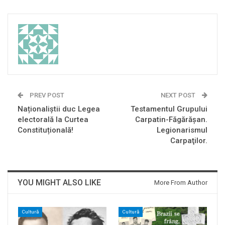
PREV POST
NEXT POST
Naționaliștii duc Legea
Testamentul Grupului
electorală la Curtea
Carpatin-Făgărăşan.
Constituțională!
Legionarismul
Carpaţilor.
YOU MIGHT ALSO LIKE
More From Author
Cultură
Cultură