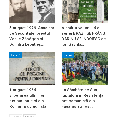
5 august 1976. Asasinați
A apărut volumul 4 al
de Securitate: preotul
seriei BRAZII SE FRÂNG,
Vasile Zăpârțan și
DAR NU SE ÎNDOIESC de
Dumitru Leontieș…
Ion Gavrilă…
Cultură
Cultură
1 august 1964.
La Sâmbăta de Sus,
Eliberarea ultimilor
luptătorii în Rezistența
deținuți politici din
anticomunistă din
România comunistă
Făgăraș au fost…