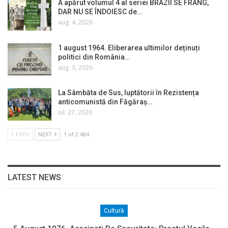
A apărut volumul 4 al seriei BRAZII SE FRÂNG,
DAR NU SE ÎNDOIESC de…
aug. 4, 2026
1 august 1964. Eliberarea ultimilor deținuți
politici din România…
aug. 3, 2026
La Sâmbăta de Sus, luptătorii în Rezistența
anticomunistă din Făgăraș…
iul. 27, 2026
PREV
NEXT
1 of 2.484
LATEST NEWS
Cultură