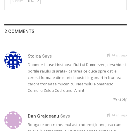
PREV
NEXT
2 COMMENTS
14 ani ago
Stoica
Says
Doamne Iisuse Hristoase Fiul Lui Dumnezeu, deschide-i
portile raiului si arata-i cararea ce duce spre ostile
ceresti formate din martirii nostrii legionari in fruntea
carora troneaza mucenicul Neamului Romanesc
Corneliu Zelea Codreanu. Amin!
Reply
14 ani ago
Dan Grajdeanu
Says
Roaga-te pentru neamul asta adormit,Ioane,asa cum