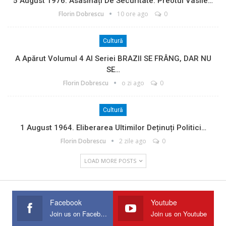
5 August 1976. Asasinați De Securitate: Preotul Vasile…
Florin Dobrescu
10 ore ago
0
Cultură
A Apărut Volumul 4 Al Seriei BRAZII SE FRÂNG, DAR NU
SE…
Florin Dobrescu
o zi ago
0
Cultură
1 August 1964. Eliberarea Ultimilor Deținuți Politici…
Florin Dobrescu
2 zile ago
0
LOAD MORE POSTS
Facebook
Youtube
Join us on Facebook
Join us on Youtube