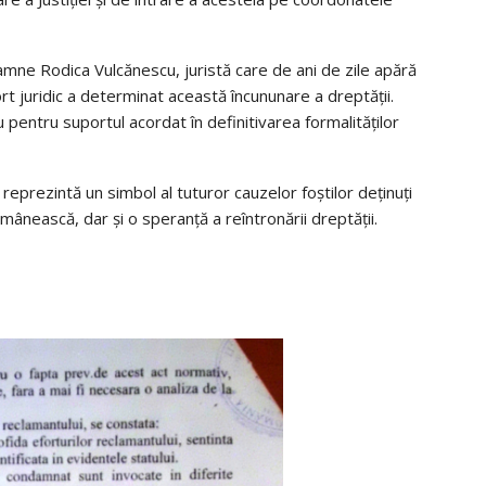
mne Rodica Vulcănescu, juristă care de ani de zile apără
uport juridic a determinat această încununare a dreptății.
entru suportul acordat în definitivarea formalităților
prezintă un simbol al tuturor cauzelor foștilor deținuți
românească, dar și o speranță a reîntronării dreptății.