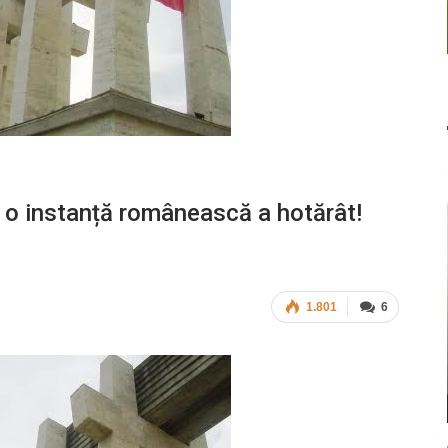
că o instanță românească a hotărât!
1.801
6