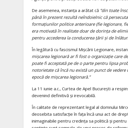
De asemenea, instanța a arătat că
“din toate însc
până în prezent rezultă neîndoielnic că persecu
formațiunilor politice anterioare (fie legionare, fie
era motivată în realitate doar de dorința de elimin
pentru accederea la conducerea țării și de înlătura
În legătură cu fascismul Mișcării Legionare, insta
mișcarea legionară ar fi fost o organizație care des
poate fi acceptată pe de o parte pentru lipsa prob
notorietate că încă nu există un punct de vedere uni
epocă de mișcarea legionară.”
La 11 iunie a.c., Curtea de Apel București a respin
devenind definitivă și irevocabilă.
În calitate de reprezentant legal al domnului Mi
deosebita satisfacție în fața încă unui act de drept
inimaginabile pentru credința sa politică și pentr
sentințe sunt semnale ale unui proces de reformar