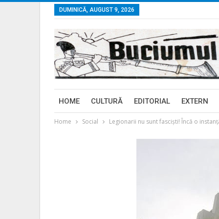
DUMINICĂ, AUGUST 9, 2026
HOME
CULTURĂ
EDITORIAL
EXTERN
Home
Social
Legionarii nu sunt fasciști! Încă o insta