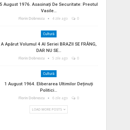
5 August 1976. Asasinați De Securitate: Preotul
Vasile…
Florin Dobrescu
4 zile ago
0
Cultură
A Apărut Volumul 4 Al Seriei BRAZII SE FRÂNG,
DAR NU SE…
Florin Dobrescu
5 zile ago
0
Cultură
1 August 1964. Eliberarea Ultimilor Deținuți
Politici…
Florin Dobrescu
6 zile ago
0
LOAD MORE POSTS