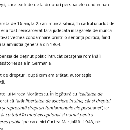
legii, care exclude de la drepturi persoanele condamnate
ta de 16 ani, la 25 ani muncă silnică, în cadrul unui lot de
, el a fost reîncarcerat fără judecată în lagărele de muncă
ctivat vechea condamnare printr-o sentință politică, fiind
ă la amnistia generală din 1964.
sia de deținut politic întrucât cetățenia română îi
ăsătoriei sale în Germania.
t de drepturi, după cum am arătat, autoritățile
tă.
ate lui Mircea Morărescu. În legătură cu
“
calitatea de
derat că
“
atât libertatea de asociere în sine, cât și dreptul
u și reprezintă drepturi fundamentale ale persoanei”
, iar
cât cu totul în mod exceptional și numai pentru
eres public”
pe care nici Curtea Marțială în 1943, nici
va.