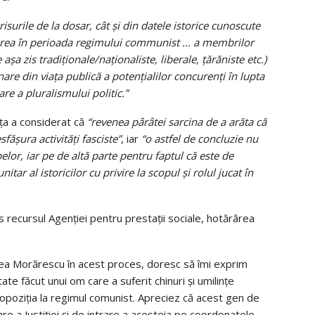
risurile de la dosar, cât și din datele istorice cunoscute
tarea în perioada regimului communist … a membrilor
 așa zis tradiționale/naționaliste, liberale, țărăniste etc.)
are din viața publică a potențialilor concurenți în lupta
re a pluralismului politic.”
nța a considerat că
“revenea
pârâtei sarcina de a arăta că
fășura activități fasciste”
, iar
“o astfel de concluzie nu
elor, iar pe de altă parte pentru faptul c
ă este de
tar al istoricilor cu privire la scopul și rolul jucat în
s recursul Agenției pentru prestații sociale, hotărârea
rcea Morărescu în acest proces, doresc să îmi exprim
ate făcut unui om care a suferit chinuri și umilințe
u opoziția la regimul comunist. Apreciez că acest gen de
e a Justiției și de intrare a acesteia pe coordonatele