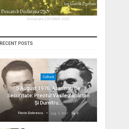
Declaratia 230 ANAF 2020
RECENT POSTS
Cultură
5 August 1976. Asasinați De
Securitate: Preotul Vasile Zăpârțan
Și Dumitru…
Florin Dobrescu
aug. 5, 2026
0