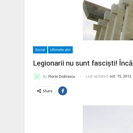
Social
Ultimele ştiri
Legionarii nu sunt fasciști! În
Last updated
oct. 15, 2012
By
Florin Dobrescu
Share