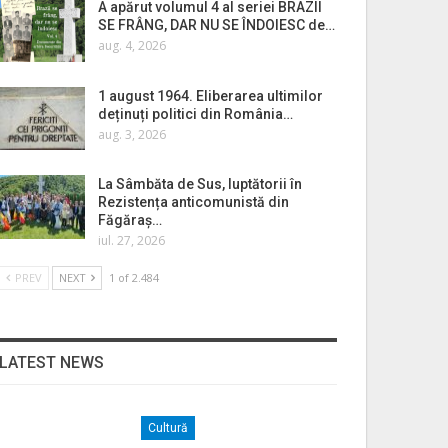
A apărut volumul 4 al seriei BRAZII
SE FRÂNG, DAR NU SE ÎNDOIESC de…
aug. 4, 2026
1 august 1964. Eliberarea ultimilor
deținuți politici din România…
aug. 3, 2026
La Sâmbăta de Sus, luptătorii în
Rezistența anticomunistă din
Făgăraș…
iul. 27, 2026
PREV
NEXT
1 of 2.484
LATEST NEWS
Cultură