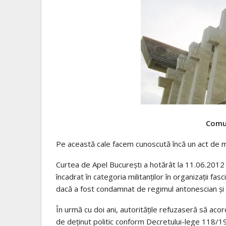
Comu
Pe această cale facem cunoscută încă un act de ma
Curtea de Apel București a hotărât la 11.06.2012 
încadrat în categoria militanților în organizații fa
dacă a fost condamnat de regimul antonescian și 
În urmă cu doi ani, autoritățile refuzaseră să aco
de deținut politic conform Decretului-lege 118/19