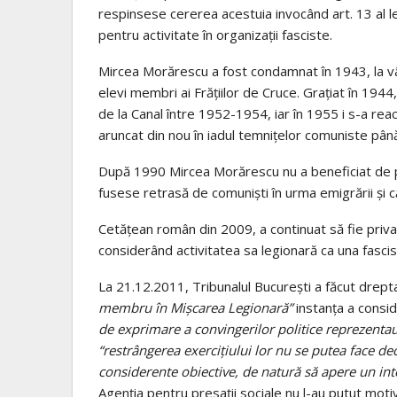
respinsese cererea acestuia invocând art. 13 al 
pentru activitate în organizații fasciste.
Mircea Morărescu a fost condamnat în 1943, la vârs
elevi membri ai Frățiilor de Cruce. Grațiat în 1944
de la Canal între 1952-1954, iar în 1955 i s-a rea
aruncat din nou în iadul temnițelor comuniste pân
După 1990 Mircea Morărescu nu a beneficiat de pen
fusese retrasă de comuniști în urma emigrării și c
Cetățean român din 2009, a continuat să fie priva
considerând activitatea sa legionară ca una fascis
La 21.12.2011, Tribunalul București a făcut drept
membru în Mișcarea Legionară”
instanța a consi
de exprimare a convingerilor politice reprezenta
“restr
ângerea exercițiului lor nu se putea face de
considerente obiective, de natură să apere un int
Agenția pentru presații sociale nu l-au putut moti