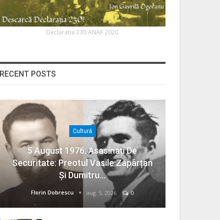
Declaratia 230 ANAF 2020
RECENT POSTS
Cultură
5 August 1976. Asasinați De
Securitate: Preotul Vasile Zăpârțan
Și Dumitru…
Florin Dobrescu
aug. 5, 2026
0