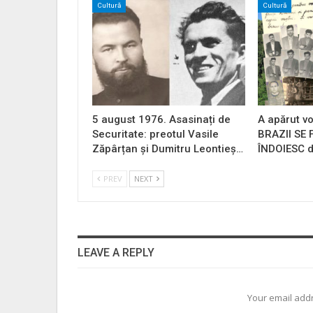
Cultură
Cultură
5 august 1976. Asasinați de
A apărut vo
Securitate: preotul Vasile
BRAZII SE
Zăpârțan și Dumitru Leontieș…
ÎNDOIESC d
PREV
NEXT
LEAVE A REPLY
Your email addr