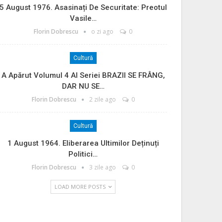
5 August 1976. Asasinați De Securitate: Preotul
Vasile…
Florin Dobrescu
o zi ago
0
Cultură
A Apărut Volumul 4 Al Seriei BRAZII SE FRÂNG,
DAR NU SE…
Florin Dobrescu
2 zile ago
0
Cultură
1 August 1964. Eliberarea Ultimilor Deținuți
Politici…
Florin Dobrescu
3 zile ago
0
LOAD MORE POSTS