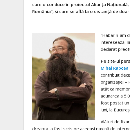
care o conduce în proiectul Alianţa Naţională,
România”, şi care se află la o distanţă de doar
“Habar n-am de
interesează, ni
declarat preo
Pe site-ul perso
Mihai Rapcea
contribuit deci
organizaţiei – 
atât ca membru 
adunarea a 5.0
fost postat un
luni, la Bucureşt
Alături de fixa
dreapta, a fost scris pe aceeaşi pagină de internet