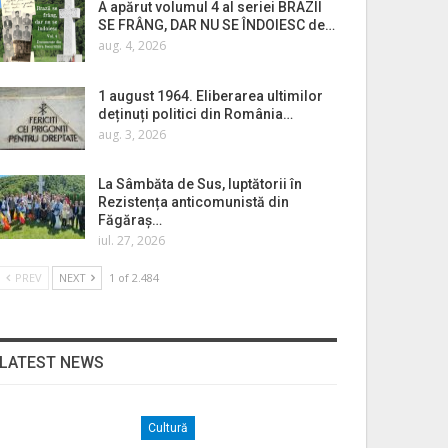
A apărut volumul 4 al seriei BRAZII
SE FRÂNG, DAR NU SE ÎNDOIESC de…
aug. 4, 2026
1 august 1964. Eliberarea ultimilor
deținuți politici din România…
aug. 3, 2026
La Sâmbăta de Sus, luptătorii în
Rezistența anticomunistă din
Făgăraș…
iul. 27, 2026
PREV
NEXT
1 of 2.484
LATEST NEWS
Cultură