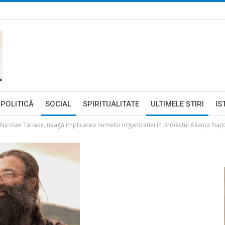
POLITICĂ
SOCIAL
SPIRITUALITATE
ULTIMELE ŞTIRI
IS
 Nicolae Tănase, neagă implicarea numelui organizaţiei în proiectul Alianţa Naţi