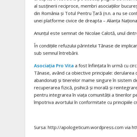
al susţinerii reciproce, membri asociaţiilor bucur
din România şi Totul Pentru Ţară (n.n. a nu se con
unei platforme civice de dreapta – Alianţa Naţiona
Anunţul este semnat de Nicolae Calotă, unul dintre
În condiţiile refuzului părintelui Tănase de implic
sub semnul întrebării.
Asociaţia Pro Vita
a fost înfiinţata în urmă cu ci
Tănase, având ca obiective principale: derularea
abandonaţi şi tinerelor mame singure în sistem de 
recuperarea fizică, psihică şi morală şi reintegrarea
pentru integrarea în viaţa comunităţii a tinerilor 
împotriva avortului în conformitate cu principiile 
Sursa: http://apologeticum.wordpress.com via 