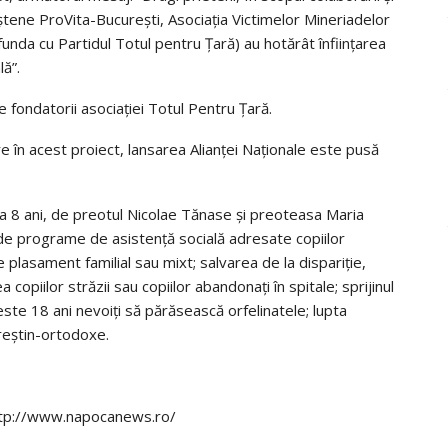
eştene ProVita-Bucureşti, Asociaţia Victimelor Mineriadelor
funda cu Partidul Totul pentru Ţară) au hotărât înfiinţarea
lă”.
 fondatorii asociaţiei Totul Pentru Ţară.
are în acest proiect, lansarea Alianţei Naţionale este pusă
rca 8 ani, de preotul Nicolae Tănase şi preoteasa Maria
 de programe de asistenţă socială adresate copiilor
plasament familial sau mixt; salvarea de la dispariţie,
 copiilor străzii sau copiilor abandonaţi în spitale; sprijinul
peste 18 ani nevoiţi să părăsească orfelinatele; lupta
creştin-ortodoxe.
http://www.napocanews.ro/