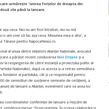
 care urmăreşte “unirea forţelor de dreapta din
 două zile până la lansare.
 aşa ceva. Nici nu am fost întrebat, nici nu mă
ci n-am voie să fac aşa ceva. Misiunea mea e alta”, a
tul Tănase pentru NapocaNews.ro.
nal al unuia dintre iniţiatorii Alianţei Naţionale, avocatul
(care a părăsit recent conducerea
Noii Drepte
şi a
siv la respingerea de către instanţă a proiectului politic al
Partidul Naţionalist, după ce acesta şi-a retras semnătura
fondator al partidului, cât şi ca responsabil pentru
00 de semnături de susţinere semnate de cetăţeni), a
 anunţ de lansare a Alianţei, eveniment care va avea loc
i.
rea coordonatelor conferinţei de lansare a mişcării de
, următorul mesaj: “Dragi prieteni, În scopul colaborării şi