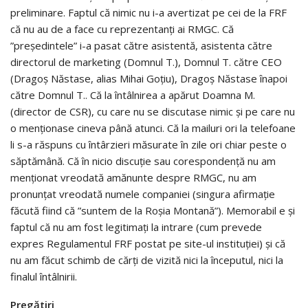
preliminare. Faptul că nimic nu i-a avertizat pe cei de la FRF
că nu au de a face cu reprezentanți ai RMGC. Că
”președintele” i-a pasat către asistentă, asistenta către
directorul de marketing (Domnul T.), Domnul T. către CEO
(Dragoș Năstase, alias Mihai Goțiu), Dragoș Năstase înapoi
către Domnul T.. Că la întâlnirea a apărut Doamna M.
(director de CSR), cu care nu se discutase nimic și pe care nu
o menționase cineva până atunci. Că la mailuri ori la telefoane
li s-a răspuns cu întârzieri măsurate în zile ori chiar peste o
săptămână. Că în nicio discuție sau corespondență nu am
menționat vreodată amănunte despre RMGC, nu am
pronunțat vreodată numele companiei (singura afirmație
făcută fiind că ”suntem de la Roșia Montană”). Memorabil e și
faptul că nu am fost legitimați la intrare (cum prevede
expres Regulamentul FRF postat pe site-ul instituției) și că
nu am făcut schimb de cărți de vizită nici la începutul, nici la
finalul întâlnirii.
Pregătiri