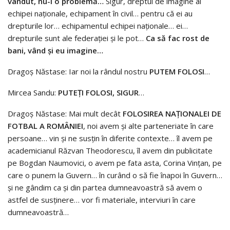
vândut, nu-i o problemă…
Sigur, dreptul de imagine al
echipei naționale, echipament în civil… pentru că ei au
drepturile lor… echipamentul echipei naționale… ei…
drepturile sunt ale federației și le pot…
Ca să fac rost de
bani, vând și eu imagine…
Dragoș Năstase: Iar noi la rândul nostru
PUTEM FOLOSI
…
Mircea Sandu:
PUTEȚI FOLOSI, SIGUR
…
Dragoș Năstase: Mai mult decât
FOLOSIREA NAȚIONALEI DE
FOTBAL A ROMÂNIEI
, noi avem și alte parteneriate în care
persoane… vin și ne susțin în diferite contexte… îl avem pe
academicianul Răzvan Theodorescu, îl avem din publicitate
pe Bogdan Naumovici, o avem pe fata asta, Corina Vințan, pe
care o punem la Guvern… în curând o să fie înapoi în Guvern…
și ne gândim ca și din partea dumneavoastră să avem o
astfel de susținere… vor fi materiale, interviuri în care
dumneavoastră…