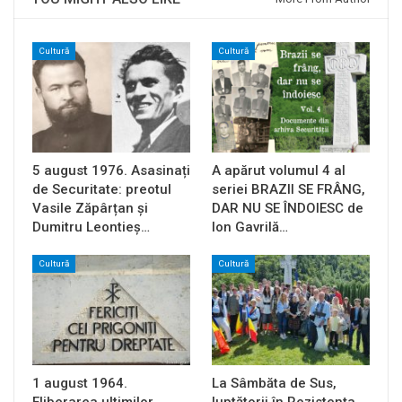
Cultură
Cultură
5 august 1976. Asasinați
A apărut volumul 4 al
de Securitate: preotul
seriei BRAZII SE FRÂNG,
Vasile Zăpârțan și
DAR NU SE ÎNDOIESC de
Dumitru Leontieș…
Ion Gavrilă…
Cultură
Cultură
1 august 1964.
La Sâmbăta de Sus,