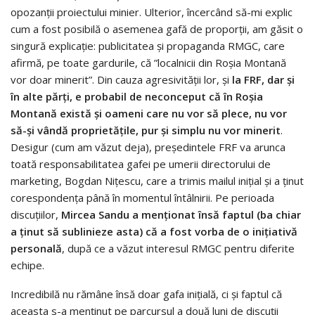
opozanții proiectului minier. Ulterior, încercând să-mi explic
cum a fost posibilă o asemenea gafă de proporții, am găsit o
singură explicație: publicitatea și propaganda RMGC, care
afirmă, pe toate gardurile, că ”localnicii din Roșia Montană
vor doar minerit”. Din cauza agresivității lor, și
la FRF, dar și
în alte părți, e probabil de neconceput că în Roșia
Montană există și oameni care nu vor să plece, nu vor
să-și vândă proprietățile, pur și simplu nu vor minerit
.
Desigur (cum am văzut deja), președintele FRF va arunca
toată responsabilitatea gafei pe umerii directorului de
marketing, Bogdan Nițescu, care a trimis mailul inițial și a ținut
corespondența până în momentul întâlnirii. Pe perioada
discuțiilor,
Mircea Sandu a menționat însă faptul (ba chiar
a ținut să sublinieze asta) că a fost vorba de o inițiativă
personală
, după ce a văzut interesul RMGC pentru diferite
echipe.
Incredibilă nu rămâne însă doar gafa inițială, ci și faptul că
aceasta s-a menținut pe parcursul a două luni de discuții