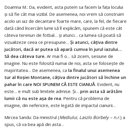
Doamna M.: Da, evident, asta putem sa facem la fața locului
și să fie cât mai vizibil. De asemenea, noi vrem să construim
acolo un iaz de decantare foarte mare, care, la fel, de fiecare
dată când încercăm lumii să îl explicăm, spunem că este cât
câteva terenuri de fotbal… și atunci… ca lumea să poată să
vizualizeze ceea ce presupune…
Și
atunci,
câțiva
dintre
jucători,
dacă
ar
putea
să
apară
cumva
în
jurul
iazului…
Să
dea
câteva
ture.
Ar mai fi o… să zicem, sesiune de
imagine. Nu este folosită numai de noi, asta se folosește de
majoritatea… De asemenea, ca
la
finalul
unui
asemenea
tur
al
Roșiei
Montane,
câțiva
dintre
jucători
să
închine
un
pahar
în
care
NOI SPUNEM CĂ ESTE CIANUĂ
. Evident, nu
este… e mult sub limitele admise. Și…
prin
asta
să
arătăm
lumii
că
nu
este
așa
de
rea
. Pentru că problema de
imagine, din nefericire, este legată de impactul cianurii…
Mircea Sandu: Da ministrul (
Mediului, Laszlo Borbely – n.r.
) a
spus, că va bea apă din asta…