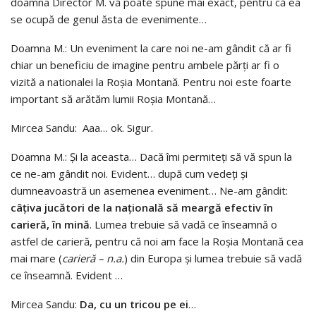
doamna Director M. vă poate spune mai exact, pentru că ea
se ocupă de genul ăsta de evenimente…
Doamna M.: Un eveniment la care noi ne-am gândit că ar fi
chiar un beneficiu de imagine pentru ambele părți ar fi o
vizită a nationalei la Roșia Montană. Pentru noi este foarte
important să arătăm lumii Roșia Montană…
Mircea Sandu: Aaa… ok. Sigur.
Doamna M.: Și la aceasta… Dacă îmi permiteți să vă spun la
ce ne-am gândit noi. Evident… după cum vedeți și
dumneavoastră un asemenea eveniment… Ne-am gândit:
câțiva
jucători
de
la
națională
să
meargă
efectiv
în
carieră,
în
mină
. Lumea trebuie să vadă ce înseamnă o
astfel de carieră, pentru că noi am face la Roșia Montană cea
mai mare (
carieră – n.a.
) din Europa și lumea trebuie să vadă
ce înseamnă. Evident …
Mircea Sandu:
Da,
cu
un
tricou
pe
ei
…