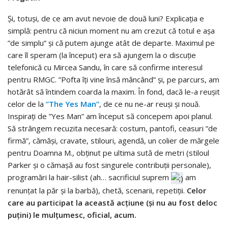
Și, totuși, de ce am avut nevoie de două luni? Explicația e
simplă: pentru că niciun moment nu am crezut că totul e așa
”de simplu” și că putem ajunge atât de departe. Maximul pe
care îl speram (la început) era să ajungem la o discuție
telefonică cu Mircea Sandu, în care să confirme interesul
pentru RMGC. ”Pofta îți vine însă mâncând” și, pe parcurs, am
hotărât să întindem coarda la maxim. În fond, dacă le-a reușit
celor de la
”The Yes Man”
, de ce nu ne-ar reuși și nouă.
Inspirați de ”Yes Man” am început să concepem apoi planul.
Să strângem recuzita necesară: costum, pantofi, ceasuri ”de
firmă”, cămăși, cravate, stilouri, agendă, un colier de mărgele
pentru Doamna M., obținut pe ultima sută de metri (stiloul
Parker și o cămașă au fost singurele contribuții personale),
programări la hair-silist (ah… sacrificiul suprem
am
renunțat la păr și la barbă), chetă, scenarii, repetiții.
Celor
care au participat la această acțiune (și nu au fost deloc
puțini) le mulțumesc, oficial, acum.