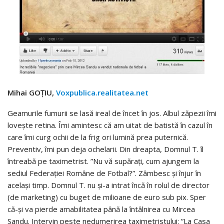
Mihai GOŢIU,
Voxpublica.realitatea.net
Geamurile fumurii se lasă ireal de încet în jos. Albul zăpezii îmi
lovește retina. Îmi amintesc că am uitat de batistă în cazul în
care îmi curg ochii de la frig ori lumină prea puternică.
Preventiv, îmi pun deja ochelarii. Din dreapta, Domnul T. îl
întreabă pe taximetrist. ”Nu vă supărați, cum ajungem la
sediul Federației Române de Fotbal?”. Zâmbesc și înjur în
același timp. Domnul T. nu și-a intrat încă în rolul de director
(de marketing) cu buget de milioane de euro sub pix. Sper
că-și va pierde amabilitatea până la întâlnirea cu Mircea
Sandu. Intervin peste nedumerirea taximetristului: ”La Casa