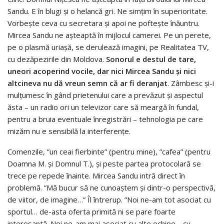
Sandu. E în blugi și o helancă gri. Ne simțim în superioritate.
Vorbește ceva cu secretara și apoi ne poftește înăuntru.
Mircea Sandu ne așteaptă în mijlocul camerei. Pe un perete,
pe o plasmă uriașă, se derulează imagini, pe Realitatea TV,
cu dezăpezirile din Moldova.
Sonorul e destul de tare,
uneori acoperind vocile, dar nici Mircea Sandu și nici
altcineva nu dă vreun semn că ar fi deranjat
. Zâmbesc și-i
mulțumesc în gând prietenului care a prevăzut și aspectul
ăsta – un radio ori un televizor care să meargă în fundal,
pentru a bruia eventuale înregistrări – tehnologia pe care
mizăm nu e sensibilă la interferențe.
Comenzile, ”un ceai fierbinte” (pentru mine), ”cafea” (pentru
Doamna M. și Domnul T.), și peste partea protocolară se
trece pe repede înainte. Mircea Sandu intră direct în
problemă. ”Mă bucur să ne cunoaștem și dintr-o perspectivă,
de viitor, de imagine…” Îl întrerup. ”Noi ne-am tot asociat cu
sportul… de-asta oferta primită ni se pare foarte
interesantă. Noi ne-am mai asociat cu alte echipe… cu