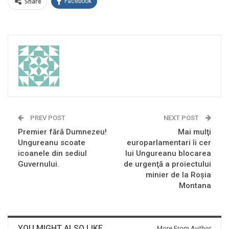
Share
Facebook
PREV POST
NEXT POST
Premier fără Dumnezeu!
Mai mulţi
Ungureanu scoate
europarlamentari îi cer
icoanele din sediul
lui Ungureanu blocarea
Guvernului.
de urgenţă a proiectului
minier de la Roşia
Montana
YOU MIGHT ALSO LIKE
More From Author