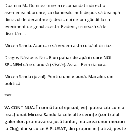
Doamna M.: Dumnealui ne-a recomandat indirect o
asemenea abordare, ca dumnealui ar fi dispus să bea apă
din iazul de decantare și deci… noi ne-am gândit la un
eveniment de genul acesta. Evident, urmează să le
discutăm…
Mircea Sandu: Acum… o să vedem asta cu băut din iaz…
Dragoș Năstase: Nu…
E
un
pahar
de
apă
în
care
NOI
SPUNEM
că
e
cianură
(
râsete
). Asta… Bem cianura….
Mircea Sandu (jovial):
Pentru
unii
e
bună.
Mai
ales
din
politică.
***
VA CONTINUA: În următorul episod, veți putea citi cum a
reacționat Mircea Sandu la celelalte cerințe (controlul
galeriilor, promovarea jucătorilor, mutarea unor meciuri
la Cluj), dar și cu ce A PLUSAT, din proprie inițiativă, peste