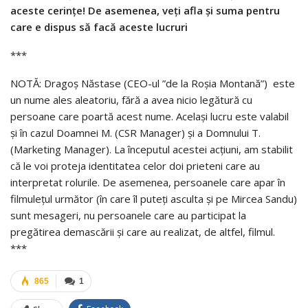
aceste cerințe! De asemenea, veți afla și suma pentru
care e dispus să facă aceste lucruri
***
NOTĂ: Dragoș Năstase (CEO-ul ”de la Roșia Montană”) este
un nume ales aleatoriu, fără a avea nicio legătură cu
persoane care poartă acest nume. Același lucru este valabil
și în cazul Doamnei M. (CSR Manager) și a Domnului T.
(Marketing Manager). La începutul acestei acțiuni, am stabilit
că le voi proteja identitatea celor doi prieteni care au
interpretat rolurile. De asemenea, persoanele care apar în
filmulețul următor (în care îl puteți asculta și pe Mircea Sandu)
sunt mesageri, nu persoanele care au participat la
pregătirea demascării și care au realizat, de altfel, filmul.
***
865
1