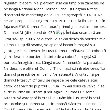
ruginită”, trecem. Mai pierdem însă din timp prin zăpezile de
pe lângă National Arena. Mircea Sandu și Bogdan Nițescu,
directorul de marketing de la FRF, ne așteaptă la 14.30. Noi
ne-am propus să ajungem la 14.35. Dar tot ”la fix” am tras în
fața ușei FRF. Domnul T. coboară primul și-i deschide portiera
Doamnei M. (directorul de CSR
). Îmi dau seama că am
uitat să-i spun lui S. că el trebuie să-mi deschidă portiera mie.
Domnul T. își dă seama, se apleacă înapoi în mașină și-i
șoptește lui S. ”Deschide-i ușa Domnului Năstase”. S. coboară
și-mi deschide portiera. Înainte de a coborî, am grijă să
pornesc înregistrarea. Lângă mașină, renunțăm la parpalace.
Ne deschide ofițerul. Domnul T. nu-l lasă să întrebe ceva. ”La
domnul președinte am venit. Ne așteaptă. Anunțați-l și pe
domnul Nițescu”. Ofițerul se repede pe cele câteva scări
care-l despart de pupitrul lui. ”Da… mi-au spus că veniți…” se
aude în urma lui. Urcăm și noi, agale, în urma lui. ”Domnul
Nițescu vă așteaptă la etajul 2”. Luăm liftul. Își intră în rolul
protocolar și Doamna M.: ”E frumoasă clădirea. E luminoasă.”
Clinc! Domnul Nițescu ne așteaptă în fața biroului lui Mircea