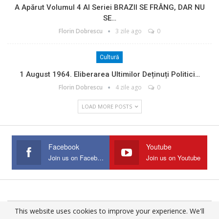
A Apărut Volumul 4 Al Seriei BRAZII SE FRÂNG, DAR NU
SE…
Florin Dobrescu
3 zile ago
0
Cultură
1 August 1964. Eliberarea Ultimilor Deținuți Politici…
Florin Dobrescu
4 zile ago
0
LOAD MORE POSTS
Facebook
Youtube
Join us on Facebook
Join us on Youtube
This website uses cookies to improve your experience. We'll
© 2025 - All Rights Reserved.