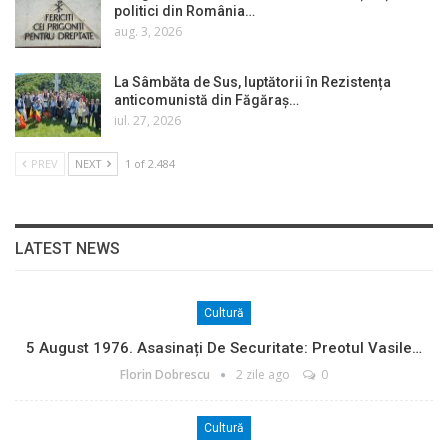
politici din România…
aug. 3, 2026
La Sâmbăta de Sus, luptătorii în Rezistența
anticomunistă din Făgăraș…
iul. 27, 2026
PREV
NEXT
1 of 2.484
LATEST NEWS
Cultură
5 August 1976. Asasinați De Securitate: Preotul Vasile…
Florin Dobrescu
2 zile ago
0
Cultură