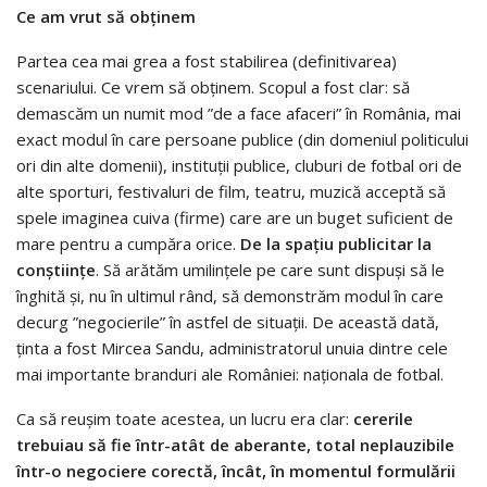
Ce am vrut să obținem
Partea cea mai grea a fost stabilirea (definitivarea)
scenariului. Ce vrem să obținem. Scopul a fost clar: să
demascăm un numit mod ”de a face afaceri” în România, mai
exact modul în care persoane publice (din domeniul politicului
ori din alte domenii), instituții publice, cluburi de fotbal ori de
alte sporturi, festivaluri de film, teatru, muzică acceptă să
spele imaginea cuiva (firme) care are un buget suficient de
mare pentru a cumpăra orice.
De la spațiu publicitar la
conștiințe
. Să arătăm umilințele pe care sunt dispuși să le
înghită și, nu în ultimul rând, să demonstrăm modul în care
decurg ”negocierile” în astfel de situații. De această dată,
ținta a fost Mircea Sandu, administratorul unuia dintre cele
mai importante branduri ale României: naționala de fotbal.
Ca să reușim toate acestea, un lucru era clar:
cererile
trebuiau să fie într-atât de aberante, total neplauzibile
într-o negociere corectă, încât, în momentul formulării