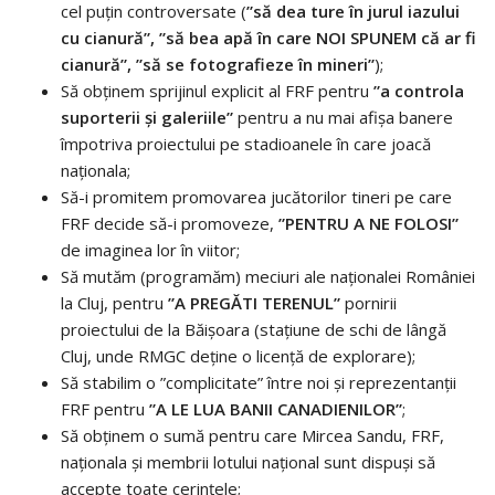
cel puțin controversate (
”să dea ture în jurul iazului
cu cianură”, ”să bea apă în care NOI SPUNEM că ar fi
cianură”, ”să se fotografieze în mineri”
);
Să obținem sprijinul explicit al FRF pentru
”a controla
suporterii și galeriile”
pentru a nu mai afișa banere
împotriva proiectului pe stadioanele în care joacă
naționala;
Să-i promitem promovarea jucătorilor tineri pe care
FRF decide să-i promoveze,
”PENTRU A NE FOLOSI”
de imaginea lor în viitor;
Să mutăm (programăm) meciuri ale naționalei României
la Cluj, pentru
”A PREGĂTI TERENUL”
pornirii
proiectului de la Băișoara (stațiune de schi de lângă
Cluj, unde RMGC deține o licență de explorare);
Să stabilim o ”complicitate” între noi și reprezentanții
FRF pentru
”A LE LUA BANII CANADIENILOR”
;
Să obținem o sumă pentru care Mircea Sandu, FRF,
naționala și membrii lotului național sunt dispuși să
accepte toate cerințele;