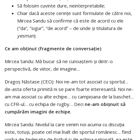
Să folosim cuvinte dure, neinterpretabile;
Chiar dacă aceste cerințe sunt formulate de către noi,
Mircea Sandu să confirme că este de acord cu ele
(”da”, ”sigur”, ”de acord” – de unde și titulatura de
yesman
).
Ce am obținut (fragmente de conversație)
Mircea Sandu: Mă bucur să ne cunoaștem și dintr-o
perspectivă, de viitor, de imagine…
Dragoș Năstase (CEO): Noi ne-am tot asociat cu sportul…
de-asta oferta primită ni se pare foarte interesantă. Noi ne-
am mai asociat cu alte echipe… cu campioana de la baschet…
cu CFR-ul… cu echipa de rugby… Deci
ne-am obișnuit să
cumpărăm imagini de echipe
.
Mircea Sandu: Nivelul la care venim noi acuma cu discuția
este, totuși, poate cel mai înalt din sportul românesc… fiind
vorba de Federația de Fotbal și de echipa națională, ea este