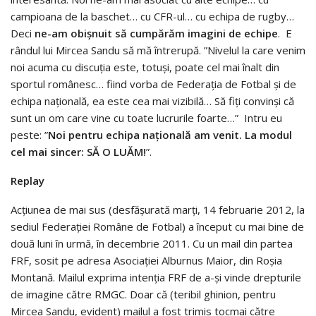
campioana de la baschet… cu CFR-ul… cu echipa de rugby…
Deci
ne-am obișnuit să cumpărăm imagini de echipe
. E
rândul lui Mircea Sandu să mă întrerupă. ”Nivelul la care venim
noi acuma cu discuția este, totuși, poate cel mai înalt din
sportul românesc… fiind vorba de Federația de Fotbal și de
echipa națională, ea este cea mai vizibilă… Să fiți convinși că
sunt un om care vine cu toate lucrurile foarte…” Intru eu
peste: ”
Noi pentru echipa națională am venit. La modul
cel mai sincer: SĂ O LUĂM!
”.
Replay
Acțiunea de mai sus (desfășurată marți, 14 februarie 2012, la
sediul Federației Române de Fotbal) a început cu mai bine de
două luni în urmă, în decembrie 2011. Cu un mail din partea
FRF, sosit pe adresa Asociației Alburnus Maior, din Roșia
Montană. Mailul exprima intenția FRF de a-și vinde drepturile
de imagine către RMGC. Doar că (teribil ghinion, pentru
Mircea Sandu, evident) mailul a fost trimis tocmai către