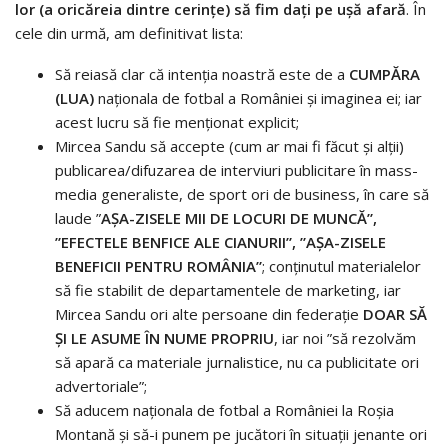
lor (a oricăreia dintre cerințe) să fim dați pe ușă afară
. În
cele din urmă, am definitivat lista:
Să reiasă clar că intenția noastră este de a
CUMPĂRA
(LUA)
naționala de fotbal a României și imaginea ei; iar
acest lucru să fie menționat explicit;
Mircea Sandu să accepte (cum ar mai fi făcut și alții)
publicarea/difuzarea de interviuri publicitare în mass-
media generaliste, de sport ori de business, în care să
laude ”
AȘA-ZISELE MII DE LOCURI DE MUNCĂ”,
”EFECTELE BENFICE ALE CIANURII”, ”AȘA-ZISELE
BENEFICII PENTRU ROMÂNIA”
; conținutul materialelor
să fie stabilit de departamentele de marketing, iar
Mircea Sandu ori alte persoane din federație
DOAR SĂ
ȘI LE ASUME ÎN NUME PROPRIU
, iar noi ”să rezolvăm
să apară ca materiale jurnalistice, nu ca publicitate ori
advertoriale”;
Să aducem naționala de fotbal a României la Roșia
Montană și să-i punem pe jucători în situații jenante ori