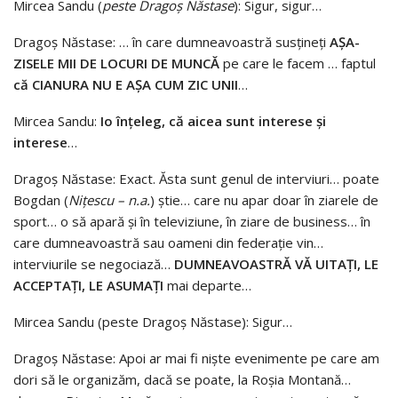
Mircea Sandu (
peste Dragoș Năstase
): Sigur, sigur…
Dragoș Năstase: … în care dumneavoastră susțineți
AȘA-
ZISELE MII DE LOCURI DE MUNCĂ
pe care le facem … faptul
că CIANURA NU E AȘA CUM ZIC UNII
…
Mircea Sandu:
Io înțeleg, că aicea sunt interese și
interese
…
Dragoș Năstase: Exact. Ăsta sunt genul de interviuri… poate
Bogdan (
Nițescu – n.a.
) știe… care nu apar doar în ziarele de
sport… o să apară și în televiziune, în ziare de business… în
care dumneavoastră sau oameni din federație vin…
interviurile se negociază…
DUMNEAVOASTRĂ VĂ UITAȚI, LE
ACCEPTAȚI, LE ASUMAȚI
mai departe…
Mircea Sandu (peste Dragoș Năstase): Sigur…
Dragoș Năstase: Apoi ar mai fi niște evenimente pe care am
dori să le organizăm, dacă se poate, la Roșia Montană…