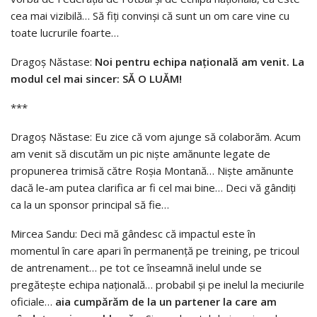
cea mai vizibilă… Să fiți convinși că sunt un om care vine cu
toate lucrurile foarte…
Dragoș Năstase:
Noi pentru echipa națională am venit. La
modul cel mai sincer: SĂ O LUĂM!
***
Dragoș Năstase: Eu zice că vom ajunge să colaborăm. Acum
am venit să discutăm un pic niște amănunte legate de
propunerea trimisă către Roșia Montană… Niște amănunte
dacă le-am putea clarifica ar fi cel mai bine… Deci vă gândiți
ca la un sponsor principal să fie…
Mircea Sandu: Deci mă gândesc că impactul este în
momentul în care apari în permanență pe treining, pe tricoul
de antrenament… pe tot ce înseamnă inelul unde se
pregătește echipa națională… probabil și pe inelul la meciurile
oficiale…
aia cumpărăm de la un partener la care am