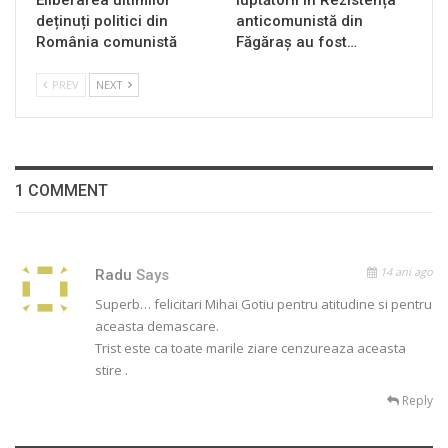
Eliberarea ultimilor
luptătorii în Rezistența
deținuți politici din
anticomunistă din
România comunistă
Făgăraș au fost…
PREV
NEXT
1 COMMENT
14 ani ago
Radu
Says
Superb… felicitari Mihai Gotiu pentru atitudine si pentru
aceasta demascare.
Trist este ca toate marile ziare cenzureaza aceasta
stire .
Reply