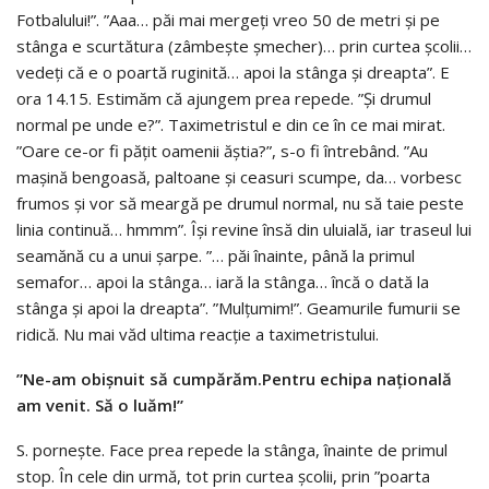
Fotbalului!”. ”Aaa… păi mai mergeți vreo 50 de metri și pe
stânga e scurtătura (zâmbește șmecher)… prin curtea școlii…
vedeți că e o poartă ruginită… apoi la stânga și dreapta”. E
ora 14.15. Estimăm că ajungem prea repede. ”Și drumul
normal pe unde e?”. Taximetristul e din ce în ce mai mirat.
”Oare ce-or fi pățit oamenii ăștia?”, s-o fi întrebând. ”Au
mașină bengoasă, paltoane și ceasuri scumpe, da… vorbesc
frumos și vor să meargă pe drumul normal, nu să taie peste
linia continuă… hmmm”. Își revine însă din uluială, iar traseul lui
seamănă cu a unui șarpe. ”… păi înainte, până la primul
semafor… apoi la stânga… iară la stânga… încă o dată la
stânga și apoi la dreapta”. ”Mulțumim!”. Geamurile fumurii se
ridică. Nu mai văd ultima reacție a taximetristului.
”Ne-am obișnuit să cumpărăm.Pentru echipa națională
am venit. Să o luăm!”
S. pornește. Face prea repede la stânga, înainte de primul
stop. În cele din urmă, tot prin curtea școlii, prin ”poarta