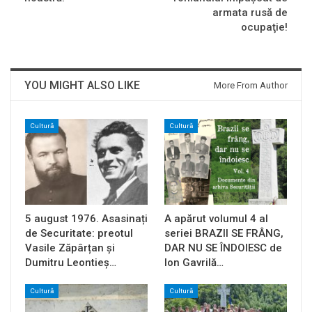
armata rusă de
ocupaţie!
YOU MIGHT ALSO LIKE
More From Author
Cultură
Cultură
5 august 1976. Asasinați
A apărut volumul 4 al
de Securitate: preotul
seriei BRAZII SE FRÂNG,
Vasile Zăpârțan și
DAR NU SE ÎNDOIESC de
Dumitru Leontieș…
Ion Gavrilă…
Cultură
Cultură