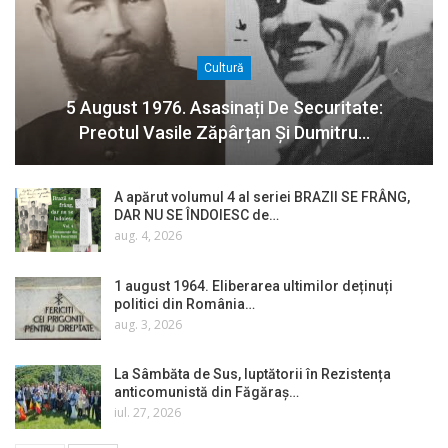
Cultură
5 August 1976. Asasinați De Securitate:
Preotul Vasile Zăpârțan Și Dumitru…
A apărut volumul 4 al seriei BRAZII SE FRÂNG,
DAR NU SE ÎNDOIESC de…
aug. 4, 2026
1 august 1964. Eliberarea ultimilor deținuți
politici din România…
aug. 3, 2026
La Sâmbăta de Sus, luptătorii în Rezistența
anticomunistă din Făgăraș…
iul. 27, 2026