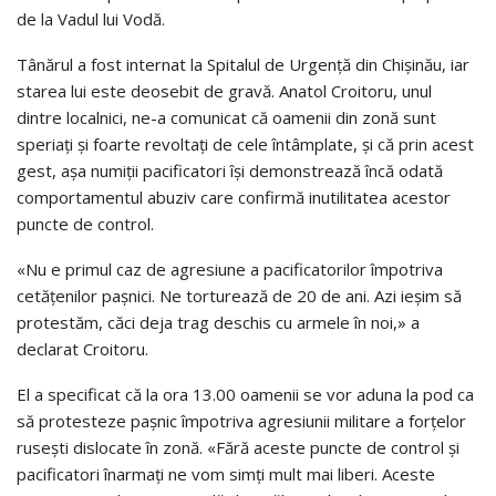
de la Vadul lui Vodă.
Tânărul a fost internat la Spitalul de Urgenţă din Chişinău, iar
starea lui este deosebit de gravă. Anatol Croitoru, unul
dintre localnici, ne-a comunicat că oamenii din zonă sunt
speriaţi şi foarte revoltaţi de cele întâmplate, şi că prin acest
gest, aşa numiţii pacificatori îşi demonstrează încă odată
comportamentul abuziv care confirmă inutilitatea acestor
puncte de control.
«Nu e primul caz de agresiune a pacificatorilor împotriva
cetăţenilor paşnici. Ne torturează de 20 de ani. Azi ieşim să
protestăm, căci deja trag deschis cu armele în noi,» a
declarat Croitoru.
El a specificat că la ora 13.00 oamenii se vor aduna la pod ca
să protesteze paşnic împotriva agresiunii militare a forţelor
ruseşti dislocate în zonă. «Fără aceste puncte de control şi
pacificatori înarmaţi ne vom simţi mult mai liberi. Aceste