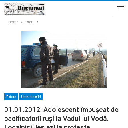
Home
Extern
Extern
Ultimele ştiri
01.01.2012: Adolescent împuşcat de
pacificatorii ruşi la Vadul lui Vodă.
Localnicii ies azi la proteste