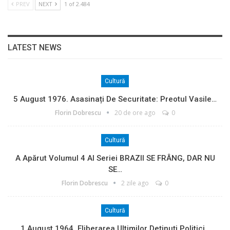
PREV
NEXT
1 of 2.484
LATEST NEWS
Cultură
5 August 1976. Asasinați De Securitate: Preotul Vasile…
Florin Dobrescu
20 de ore ago
0
Cultură
A Apărut Volumul 4 Al Seriei BRAZII SE FRÂNG, DAR NU
SE…
Florin Dobrescu
2 zile ago
0
Cultură
1 August 1964. Eliberarea Ultimilor Deținuți Politici…