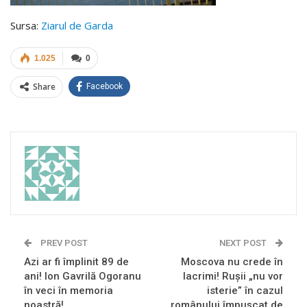
Sursa:
Ziarul de Garda
1.025
0
Share
Facebook
PREV POST
NEXT POST
Azi ar fi împlinit 89 de
Moscova nu crede în
ani! Ion Gavrilă Ogoranu
lacrimi! Ruşii „nu vor
în veci în memoria
isterie” în cazul
noastră!
românului împuşcat de