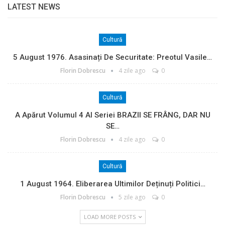
LATEST NEWS
Cultură
5 August 1976. Asasinați De Securitate: Preotul Vasile…
Florin Dobrescu
4 zile ago
0
Cultură
A Apărut Volumul 4 Al Seriei BRAZII SE FRÂNG, DAR NU
SE…
Florin Dobrescu
4 zile ago
0
Cultură
1 August 1964. Eliberarea Ultimilor Deținuți Politici…
Florin Dobrescu
5 zile ago
0
LOAD MORE POSTS