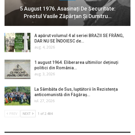
5 August 1976. Asasinați De Securitate:
Preotul Vasile Zăpârțan Și Dumitru…
A apărut volumul 4 al seriei BRAZII SE FRÂNG,
DAR NU SE ÎNDOIESC de…
aug. 4, 2026
1 august 1964. Eliberarea ultimilor deținuți
politici din România…
aug. 3, 2026
La Sâmbăta de Sus, luptătorii în Rezistența
anticomunistă din Făgăraș…
iul. 27, 2026
PREV
NEXT
1 of 2.484