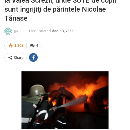
la Valea Screzii, unde SUTE de copii
sunt îngrijiţi de părintele Nicolae
Tănase
Last updated
dec. 13, 2011
By
1.302
4
Share