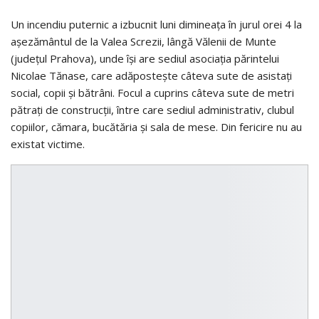
Un incendiu puternic a izbucnit luni dimineaţa în jurul orei 4 la
aşezământul de la Valea Screzii, lângă Vălenii de Munte
(judeţul Prahova), unde îşi are sediul asociaţia părintelui
Nicolae Tănase, care adăposteşte câteva sute de asistaţi
social, copii şi bătrâni. Focul a cuprins câteva sute de metri
pătraţi de construcţii, între care sediul administrativ, clubul
copiilor, cămara, bucătăria şi sala de mese. Din fericire nu au
existat victime.