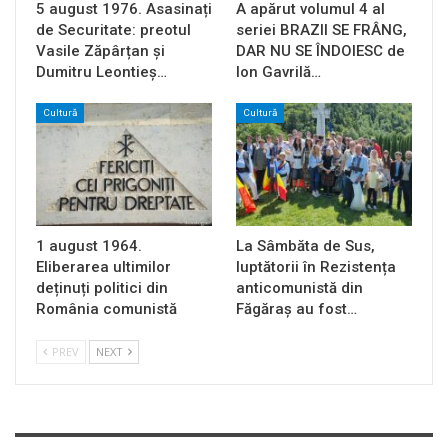
5 august 1976. Asasinați
A apărut volumul 4 al
de Securitate: preotul
seriei BRAZII SE FRÂNG,
Vasile Zăpârțan și
DAR NU SE ÎNDOIESC de
Dumitru Leontieș…
Ion Gavrilă…
Cultură
Cultură
1 august 1964.
La Sâmbăta de Sus,
Eliberarea ultimilor
luptătorii în Rezistența
deținuți politici din
anticomunistă din
România comunistă
Făgăraș au fost…
PREV
NEXT