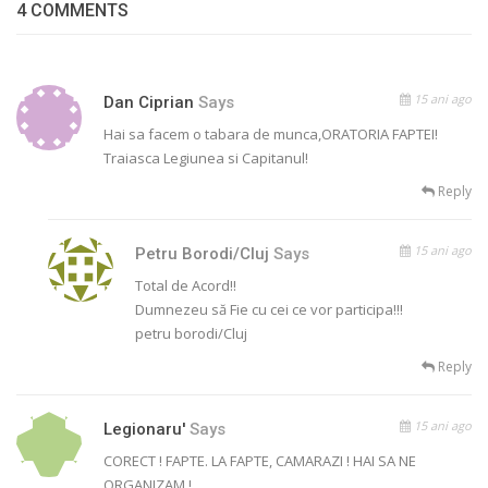
4 COMMENTS
15 ani ago
Dan Ciprian
Says
Hai sa facem o tabara de munca,ORATORIA FAPTEI!
Traiasca Legiunea si Capitanul!
Reply
15 ani ago
Petru Borodi/Cluj
Says
Total de Acord!!
Dumnezeu să Fie cu cei ce vor participa!!!
petru borodi/Cluj
Reply
15 ani ago
Legionaru'
Says
CORECT ! FAPTE. LA FAPTE, CAMARAZI ! HAI SA NE
ORGANIZAM !