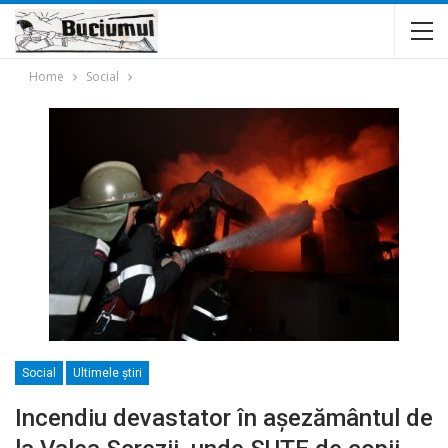
Home
Social
Social
Ultimele ştiri
Incendiu devastator în aşezământul de