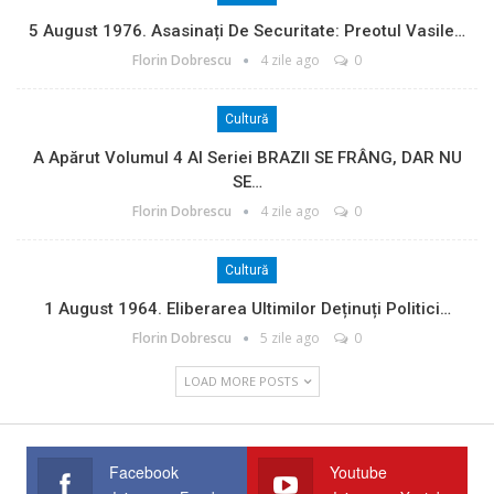
5 August 1976. Asasinați De Securitate: Preotul Vasile…
Florin Dobrescu
4 zile ago
0
Cultură
A Apărut Volumul 4 Al Seriei BRAZII SE FRÂNG, DAR NU
SE…
Florin Dobrescu
4 zile ago
0
Cultură
1 August 1964. Eliberarea Ultimilor Deținuți Politici…
Florin Dobrescu
5 zile ago
0
LOAD MORE POSTS
Facebook
Youtube