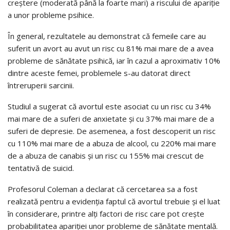
creştere (moderată până la foarte mari) a riscului de apariţie
a unor probleme psihice.
În general, rezultatele au demonstrat că femeile care au
suferit un avort au avut un risc cu 81% mai mare de a avea
probleme de sănătate psihică, iar în cazul a aproximativ 10%
dintre aceste femei, problemele s-au datorat direct
întreruperii sarcinii.
Studiul a sugerat că avortul este asociat cu un risc cu 34%
mai mare de a suferi de anxietate şi cu 37% mai mare de a
suferi de depresie. De asemenea, a fost descoperit un risc
cu 110% mai mare de a abuza de alcool, cu 220% mai mare
de a abuza de canabis şi un risc cu 155% mai crescut de
tentativă de suicid.
Profesorul Coleman a declarat că cercetarea sa a fost
realizată pentru a evidenţia faptul că avortul trebuie şi el luat
în considerare, printre alţi factori de risc care pot creşte
probabilitatea apariţiei unor probleme de sănătate mentală.