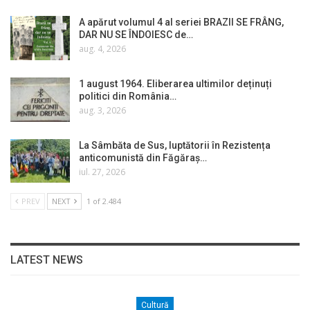
A apărut volumul 4 al seriei BRAZII SE FRÂNG,
DAR NU SE ÎNDOIESC de…
aug. 4, 2026
1 august 1964. Eliberarea ultimilor deținuți
politici din România…
aug. 3, 2026
La Sâmbăta de Sus, luptătorii în Rezistența
anticomunistă din Făgăraș…
iul. 27, 2026
PREV
NEXT
1 of 2.484
LATEST NEWS
Cultură