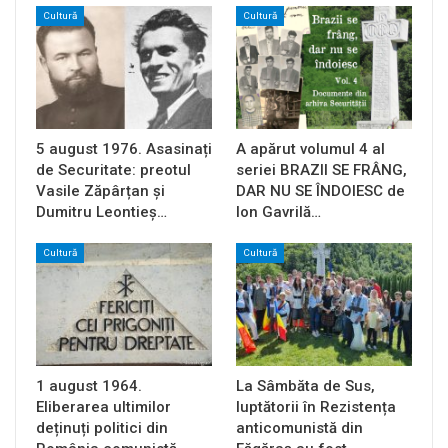
Cultură
Cultură
5 august 1976. Asasinați
A apărut volumul 4 al
de Securitate: preotul
seriei BRAZII SE FRÂNG,
Vasile Zăpârțan și
DAR NU SE ÎNDOIESC de
Dumitru Leontieș…
Ion Gavrilă…
Cultură
Cultură
1 august 1964.
La Sâmbăta de Sus,
Eliberarea ultimilor
luptătorii în Rezistența
deținuți politici din
anticomunistă din