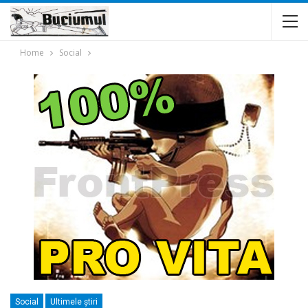
Home
Social
Social
Ultimele ştiri