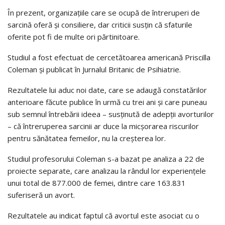
În prezent, organizaţiile care se ocupă de întreruperi de
sarcină oferă şi consiliere, dar criticii susţin că sfaturile
oferite pot fi de multe ori părtinitoare.
Studiul a fost efectuat de cercetătoarea americană Priscilla
Coleman şi publicat în Jurnalul Britanic de Psihiatrie.
Rezultatele lui aduc noi date, care se adaugă constatărilor
anterioare făcute publice în urmă cu trei ani şi care puneau
sub semnul întrebării ideea – susţinută de adepţii avorturilor
– că întreruperea sarcinii ar duce la micşorarea riscurilor
pentru sănătatea femeilor, nu la creşterea lor.
Studiul profesorului Coleman s-a bazat pe analiza a 22 de
proiecte separate, care analizau la rândul lor experienţele
unui total de 877.000 de femei, dintre care 163.831
suferiseră un avort.
Rezultatele au indicat faptul că avortul este asociat cu o