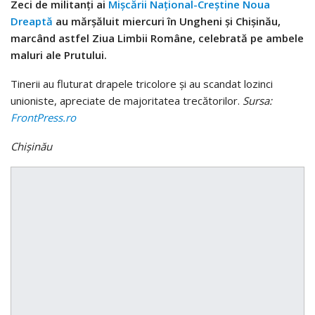
Zeci de militanţi ai
Mişcării Naţional-Creştine Noua
Dreaptă
au mărşăluit miercuri în Ungheni şi Chişinău,
marcând astfel Ziua Limbii Române, celebrată pe ambele
maluri ale Prutului.
Tinerii au fluturat drapele tricolore şi au scandat lozinci
unioniste, apreciate de majoritatea trecătorilor.
Sursa:
FrontPress.ro
Chişinău