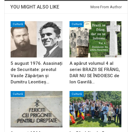
YOU MIGHT ALSO LIKE
More From Author
Cultură
Cultură
5 august 1976. Asasinați
A apărut volumul 4 al
de Securitate: preotul
seriei BRAZII SE FRÂNG,
Vasile Zăpârțan și
DAR NU SE ÎNDOIESC de
Dumitru Leontieș…
Ion Gavrilă…
Cultură
Cultură