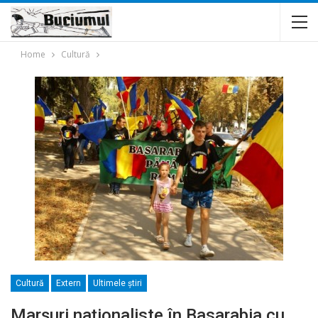
Home
Cultură
Cultură
Extern
Ultimele ştiri
Marşuri naţionaliste în Basarabia cu