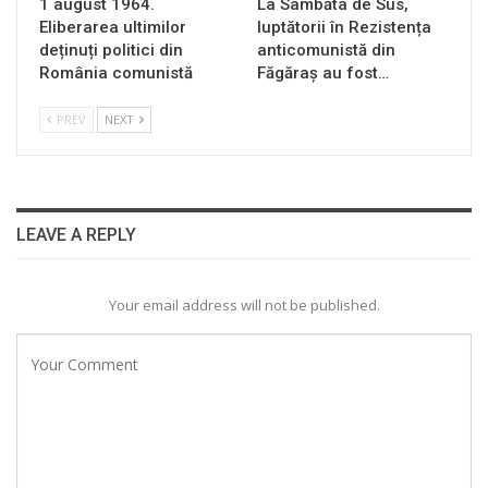
1 august 1964.
La Sâmbăta de Sus,
Eliberarea ultimilor
luptătorii în Rezistența
deținuți politici din
anticomunistă din
România comunistă
Făgăraș au fost…
PREV
NEXT
LEAVE A REPLY
Your email address will not be published.