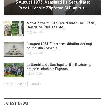
5 August 1976. Asasinați De Securitate:
Preotul Vasile Zăpârțan Și Dumitru…
A apărut volumul 4 al seriei BRAZII SE FRÂNG,
DAR NU SE ÎNDOIESC de…
aug. 4, 2026
1 august 1964. Eliberarea ultimilor deținuți
politici din România…
aug. 3, 2026
La Sâmbăta de Sus, luptătorii în Rezistența
anticomunistă din Făgăraș…
iul. 27, 2026
PREV
NEXT
1 of 2.484
LATEST NEWS