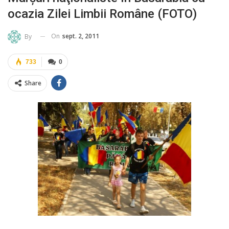
ocazia Zilei Limbii Române (FOTO)
On
sept. 2, 2011
By
733
0
Share