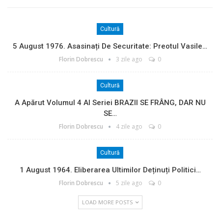
Cultură
5 August 1976. Asasinați De Securitate: Preotul Vasile…
Florin Dobrescu
3 zile ago
0
Cultură
A Apărut Volumul 4 Al Seriei BRAZII SE FRÂNG, DAR NU
SE…
Florin Dobrescu
4 zile ago
0
Cultură
1 August 1964. Eliberarea Ultimilor Deținuți Politici…
Florin Dobrescu
5 zile ago
0
LOAD MORE POSTS