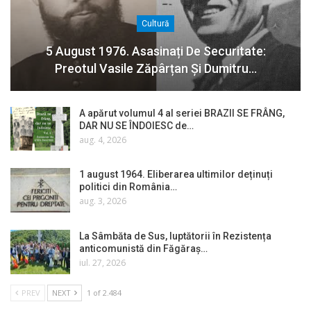
Cultură
5 August 1976. Asasinați De Securitate:
Preotul Vasile Zăpârțan Și Dumitru…
A apărut volumul 4 al seriei BRAZII SE FRÂNG,
DAR NU SE ÎNDOIESC de…
aug. 4, 2026
1 august 1964. Eliberarea ultimilor deținuți
politici din România…
aug. 3, 2026
La Sâmbăta de Sus, luptătorii în Rezistența
anticomunistă din Făgăraș…
iul. 27, 2026
PREV
NEXT
1 of 2.484