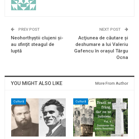
PREV POST
NEXT POST
Neohorthyştii clujeni şi-
Acţiunea de căutare şi
au sfinţit steagul de
deshumare a lui Valeriu
luptă
Gafencu în oraşul Târgu
Ocna
YOU MIGHT ALSO LIKE
More From Author
Cultură
Cultură