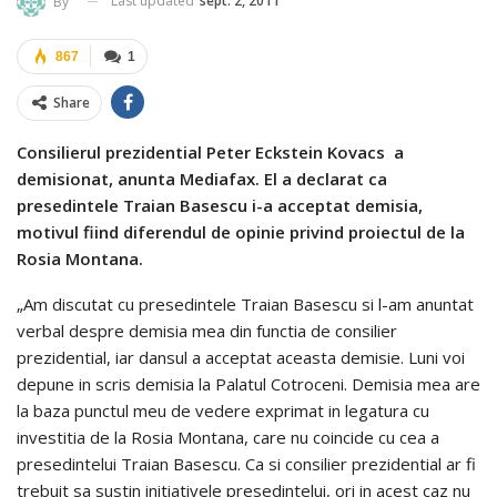
Last updated
sept. 2, 2011
By
867
1
Share
Consilierul prezidential Peter Eckstein Kovacs a
demisionat, anunta Mediafax.
El a declarat ca
presedintele Traian Basescu i-a acceptat demisia,
motivul fiind diferendul de opinie privind proiectul de la
Rosia Montana.
„Am discutat cu presedintele Traian Basescu si l-am anuntat
verbal despre demisia mea din functia de consilier
prezidential, iar dansul a acceptat aceasta demisie. Luni voi
depune in scris demisia la Palatul Cotroceni. Demisia mea are
la baza punctul meu de vedere exprimat in legatura cu
investitia de la Rosia Montana, care nu coincide cu cea a
presedintelui Traian Basescu. Ca si consilier prezidential ar fi
trebuit sa sustin initiativele presedintelui, ori in acest caz nu