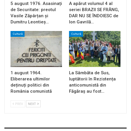
5 august 1976. Asasinați
A apărut volumul 4 al
de Securitate: preotul
seriei BRAZII SE FRÂNG,
Vasile Zăpârțan și
DAR NU SE ÎNDOIESC de
Dumitru Leontieș…
Ion Gavrilă…
Cultură
Cultură
1 august 1964.
La Sâmbăta de Sus,
Eliberarea ultimilor
luptătorii în Rezistența
deținuți politici din
anticomunistă din
România comunistă
Făgăraș au fost…
PREV
NEXT