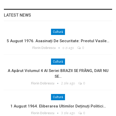
LATEST NEWS
Cultură
5 August 1976. Asasinați De Securitate: Preotul Vasile…
Florin Dobrescu
o zi ago
0
Cultură
A Apărut Volumul 4 Al Seriei BRAZII SE FRÂNG, DAR NU
SE…
Florin Dobrescu
2 zile ago
0
Cultură
1 August 1964. Eliberarea Ultimilor Deținuți Politici…
Florin Dobrescu
3 zile ago
0