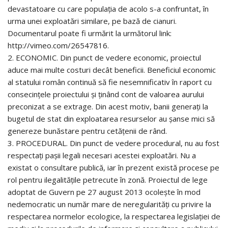
devastatoare cu care populația de acolo s-a confruntat, în
urma unei exploatări similare, pe bază de cianuri.
Documentarul poate fi urmărit la următorul link:
http://vimeo.com/26547816.
2. ECONOMIC. Din punct de vedere economic, proiectul
aduce mai multe costuri decât beneficii. Beneficiul economic
al statului român continuă să fie nesemnificativ în raport cu
consecinţele proiectului și ţinând cont de valoarea aurului
preconizat a se extrage. Din acest motiv, banii generaţi la
bugetul de stat din exploatarea resurselor au şanse mici să
genereze bunăstare pentru cetăţenii de rând.
3. PROCEDURAL. Din punct de vedere procedural, nu au fost
respectați pașii legali necesari acestei exploatări. Nu a
existat o consultare publică, iar în prezent există procese pe
rol pentru ilegalitățile petrecute în zonă. Proiectul de lege
adoptat de Guvern pe 27 august 2013 ocolește în mod
nedemocratic un număr mare de neregularități cu privire la
respectarea normelor ecologice, la respectarea legislației de