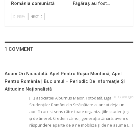
România comunistă
Făgăraș au fost…
PREV
NEXT
1 COMMENT
Acum Ori Niciodată: Apel Pentru Roşia Montană, Apel
Pentru România | Buciumul – Periodic De Informaţie Şi
Atitudine Naţionalistă
13 ani ago
[…] asociaţiei Alburnus Maior. Totodată, Liga
Studenţilor Români din Străinătate a lansat deja un
apel în acest sens către toate organizaţiile studenţeşti
şi de tineret. Credem că noi, generaţia tânără, avem o
răspundere aparte de a ne mobiliza şi de ne asuma […]