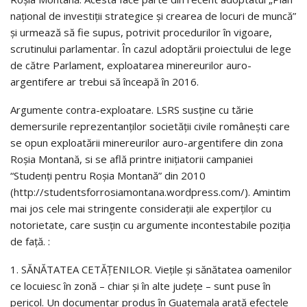
național de investiții strategice și crearea de locuri de muncă”
și urmează să fie supus, potrivit procedurilor în vigoare,
scrutinului parlamentar. În cazul adoptării proiectului de lege
de către Parlament, exploatarea minereurilor auro-
argentifere ar trebui să înceapă în 2016.
Argumente contra-exploatare. LSRS susține cu tărie
demersurile reprezentanților societății civile românești care
se opun exploatării minereurilor auro-argentifere din zona
Roșia Montană, si se află printre inițiatorii campaniei
“Studenți pentru Roșia Montană” din 2010
(http://studentsforrosiamontana.wordpress.com/). Amintim
mai jos cele mai stringente considerații ale experților cu
notorietate, care susțin cu argumente incontestabile poziția
de față. :
1. SĂNĂTATEA CETĂȚENILOR. Viețile și sănătatea oamenilor
ce locuiesc în zonă – chiar și în alte județe – sunt puse în
pericol. Un documentar produs în Guatemala arată efectele