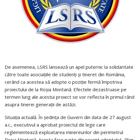
De asemenea, LSRS lansează un apel puternic la solidaritate
către toate asociațiile de studenți și tineret din România,
cerând ca acestea să adopte o poziție fermă împotriva
proiectului de la Roșia Montană. Efectele dezastruase pe
termen lung ale acestui proiect se vor reflecta în primul rând
asupra tinerei generații de astăzi.
Situația actuală. În ședința de Guvern din data de 27 august
a.c., executivul a aprobat proiectul de lege care
reglementează exploatarea minereurilor din perimetrul
Roşia Montană. Acesta face parte din recent adoptatul „Plan