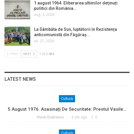
1 august 1964. Eliberarea ultimilor deținuți
politici din România…
aug. 3, 2026
La Sâmbăta de Sus, luptătorii în Rezistența
anticomunistă din Făgăraș…
iul. 27, 2026
PREV
NEXT
1 of 2.484
LATEST NEWS
Cultură
5 August 1976. Asasinați De Securitate: Preotul Vasile…
Florin Dobrescu
4 zile ago
0
Cultură