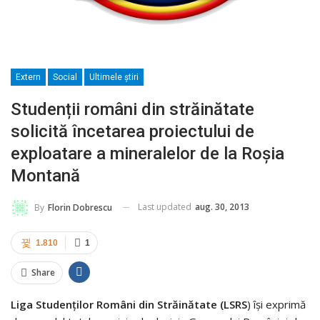
Extern
Social
Ultimele ştiri
Studenții români din străinătate
solicită încetarea proiectului de
exploatare a mineralelor de la Roșia
Montană
Last updated
aug. 30, 2013
By
Florin Dobrescu
1.810
1
Share
Liga Studenților Români din Străinătate (LSRS
) își exprimă