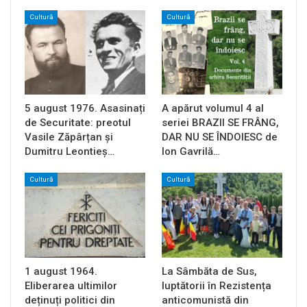
Cultură
Cultură
5 august 1976. Asasinați
A apărut volumul 4 al
de Securitate: preotul
seriei BRAZII SE FRÂNG,
Vasile Zăpârțan și
DAR NU SE ÎNDOIESC de
Dumitru Leontieș…
Ion Gavrilă…
Cultură
Cultură
1 august 1964.
La Sâmbăta de Sus,
Eliberarea ultimilor
luptătorii în Rezistența
deținuți politici din
anticomunistă din