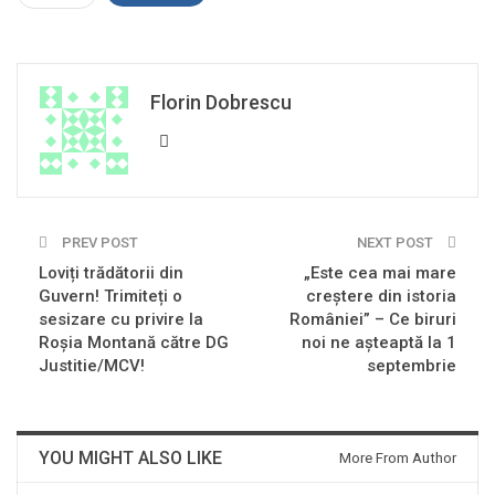
Florin Dobrescu
PREV POST
NEXT POST
Loviți trădătorii din
„Este cea mai mare
Guvern! Trimiteți o
creştere din istoria
sesizare cu privire la
României” – Ce biruri
Roșia Montană către DG
noi ne aşteaptă la 1
Justitie/MCV!
septembrie
YOU MIGHT ALSO LIKE
More From Author