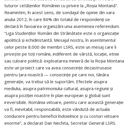
tuturor cetățenilor României cu privire la „Roșia Montană”.
Reamintim, în acest sens, de sondajul de opinie din vara
anului 2012, în care 86% din totalul de respondenți se
declară în favoarea organizării unui asemenea referendum.
“Liga Studenților Români din Străinătate este o organizație
apolitică și echidinstantă. Mesajul nostru, în asentimentul
celor peste 8.000 de membri LSRS, este un mesaj care îi
privește pe toți românii, indiferent de vârstă, locație, etnie
sau culoare politică: exploatarea minieră de la Roșia Montana
este un proiect care va avea consecințe dezastruoase
pentru țara noastră — consecințe pe care noi, tânăra
generație, va trebui să le suportăm. Efectele asupra
mediului, asupra patrimoniului cultural, asupra regiunii și
asupra poziției noastre în plan european și global sunt
ireversibile. România viitoare, pentru care această generație
va fi, inevitabil, responsabilă, este vândută de actuala
conducere pentru beneficii îndoielnice și cu costuri viitoare
enorme”, a declarat Dan Nechita, Secretar General LSRS.