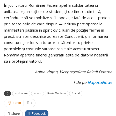
În joc, viitorul României. Facem apel la solidaritatea si
unitatea organizațiilor de studenți și de tineret din țară,
cerându-le să se mobilizeze în opoziție față de acest proiect
prin toate căile de care dispun — inclusiv participarea la
manifestări pașnice în spirit civic, luări de poziție ferme în
presă, scrisori deschise adresate Conducerii, și informarea
constituenților lor și a tuturor cetățenilor cu privire la
pericolele și costurile viitoare reale ale acestui proiect.
România aparține tinerei generații; este de datoria noastră
să îi protejăm viitorul.
Adina Vințan, Vicepreşedinte Relații Externe
|
de pe
NapocaNews
exploatare
extern
Rosia Montana
Social
1.810
1
Share
Facebook