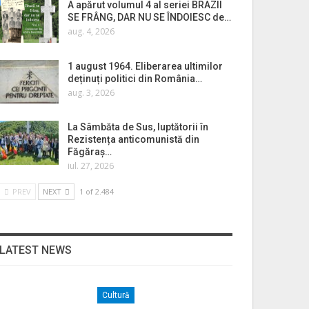
A apărut volumul 4 al seriei BRAZII
SE FRÂNG, DAR NU SE ÎNDOIESC de…
aug. 4, 2026
1 august 1964. Eliberarea ultimilor
deținuți politici din România…
aug. 3, 2026
La Sâmbăta de Sus, luptătorii în
Rezistența anticomunistă din
Făgăraș…
iul. 27, 2026
PREV
NEXT
1 of 2.484
LATEST NEWS
Cultură