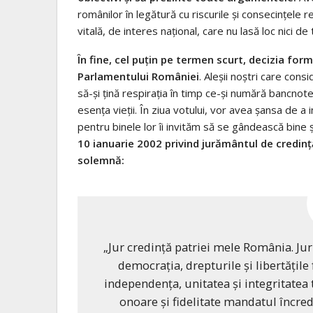
românilor în legătură cu riscurile şi consecinţel
vitală, de interes naţional, care nu lasă loc nici d
În fine, cel puţin pe termen scurt, decizia for
Parlamentului României
. Aleşii noştri care cons
să-şi ţină respiraţia în timp ce-şi numără bancnote
esenţa vieţii. În ziua votului, vor avea şansa de a
pentru binele lor îi invităm să se gândească bine 
10 ianuarie 2002 privind jurământul de credinţă
solemnă:
„Jur credinţă patriei mele România. Jur s
democraţia, drepturile şi libertăţil
independenţa, unitatea şi integritatea 
onoare şi fidelitate mandatul încre