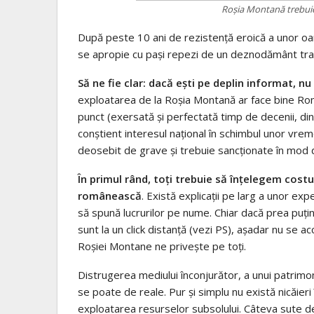
Roşia Montană trebuie
După peste 10 ani de rezistenţă eroică a unor oa
se apropie cu paşi repezi de un deznodământ tra
Să ne fie clar: dacă eşti pe deplin informat, nu
exploatarea de la Roşia Montană ar face bine Rom
punct (exersată şi perfectată timp de decenii, din
conştient interesul naţional în schimbul unor vrem
deosebit de grave şi trebuie sancţionate în mod de
În primul rând, toţi trebuie să înţelegem cost
românească
. Există explicaţii pe larg a unor expe
să spună lucrurilor pe nume. Chiar dacă prea puţ
sunt la un click distanţă (vezi PS), aşadar nu se 
Roşiei Montane ne priveşte pe toţi.
Distrugerea mediului înconjurător, a unui patrimon
se poate de reale. Pur şi simplu nu există nicăieri
exploatarea resurselor subsolului. Câteva sute de 