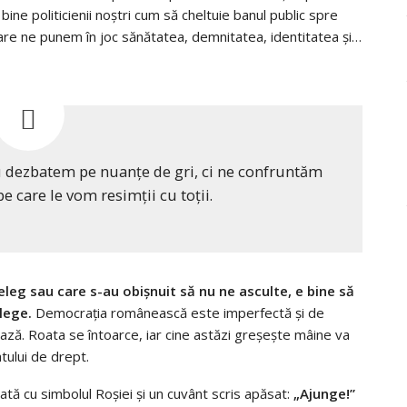
ine politicienii noştri cum să cheltuie banul public spre
 care ne punem în joc sănătatea, demnitatea, identitatea şi…
nu dezbatem pe nuanţe de gri, ci ne confruntăm
pe care le vom resimţii cu toţii.
ţeleg sau care s-au obişnuit să nu ne asculte, e bine să
lege.
Democraţia românească este imperfectă şi de
nează. Roata se întoarce, iar cine astăzi greşeşte mâine va
atului de drept.
tă cu simbolul Roşiei şi un cuvânt scris apăsat:
„Ajunge!”