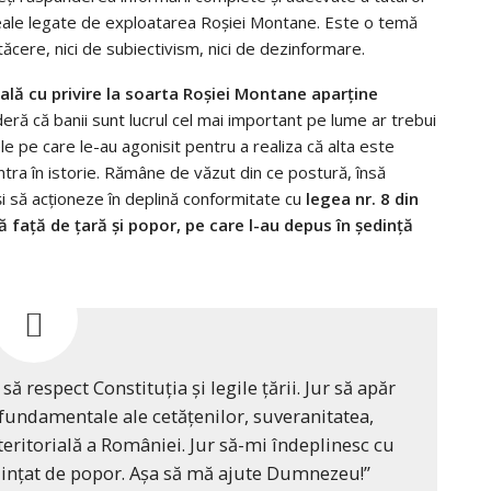
e reale legate de exploatarea Roşiei Montane. Este o temă
e tăcere, nici de subiectivism, nici de dezinformare.
mală cu privire la soarta Roşiei Montane aparţine
ideră că banii sunt lucrul cel mai important pe lume ar trebui
le pe care le-au agonisit pentru a realiza că alta este
 intra în istorie. Rămâne de văzut din ce postură, însă
şi să acţioneze în deplină conformitate cu
legea nr. 8 din
 faţă de ţară şi popor, pe care l-au depus în şedinţă
ă respect Constituţia şi legile ţării. Jur să apăr
e fundamentale ale cetăţenilor, suveranitatea,
teritorială a României. Jur să-mi îndeplinesc cu
dinţat de popor. Aşa să mă ajute Dumnezeu!”