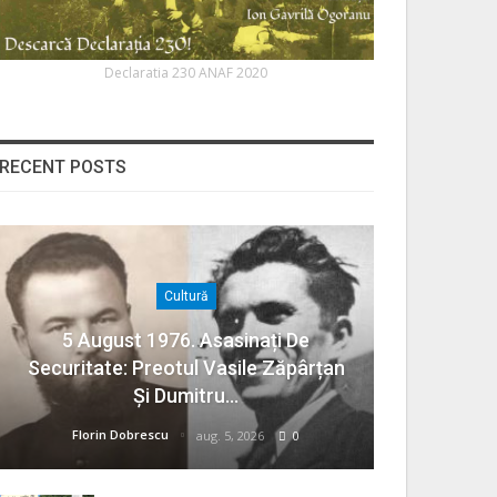
Declaratia 230 ANAF 2020
RECENT POSTS
Cultură
5 August 1976. Asasinați De
Securitate: Preotul Vasile Zăpârțan
Și Dumitru…
Florin Dobrescu
aug. 5, 2026
0