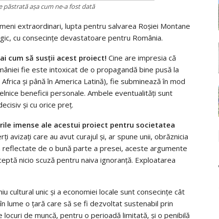
 păstrată aşa cum ne-a fost dată
meni extraordinari, lupta pentru salvarea Roşiei Montane
gic, cu consecinţe devastatoare pentru România.
 ai cum să susţii acest proiect!
Cine are impresia că
âniei fie este intoxicat de o propagandă bine pusă la
 Africa şi până în America Latină), fie subminează în mod
elnice beneficii personale. Ambele eventualităţi sunt
cisiv şi cu orice preţ.
urile imense ale acestui proiect pentru societatea
rţi avizaţi care au avut curajul şi, ar spune unii, obrăznicia
in reflectate de o bună parte a presei, aceste argumente
acceptă nicio scuză pentru naiva ignoranţă. Exploatarea
iu cultural unic şi a economiei locale sunt consecinţe cât
 în lume o ţară care să se fi dezvoltat sustenabil prin
locuri de muncă, pentru o perioadă limitată, şi o penibilă