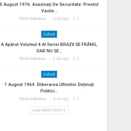
5 August 1976. Asasinați De Securitate: Preotul
Vasile…
Florin Dobrescu
4 zile ago
0
Cultură
A Apărut Volumul 4 Al Seriei BRAZII SE FRÂNG,
DAR NU SE…
Florin Dobrescu
5 zile ago
0
Cultură
1 August 1964. Eliberarea Ultimilor Deținuți
Politici…
Florin Dobrescu
6 zile ago
0
LOAD MORE POSTS