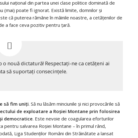
esului naţional din partea unei clase politice dominată de
 (mai) poate fi ignorat. Există limite, domnilor şi
este că puterea rămâne în mâinile noastre, a cetăţenilor de
e a face ceva pozitiv pentru ţară.
b o nouă dictatură! Respectaţi-ne ca cetăţeni ai
ata să suportaţi consecinţele.
e să fim uniţi
. Să nu lăsăm minciunile şi nici provocările să
iectului de exploatare a Roşiei Montane prin folosirea
 şi democratice
. Este nevoie de coagularea eforturilor
lupta pentru salvarea Roşiei Montane – în primul rând,
odată, Liga Studenţilor Români din Străinătate a lansat