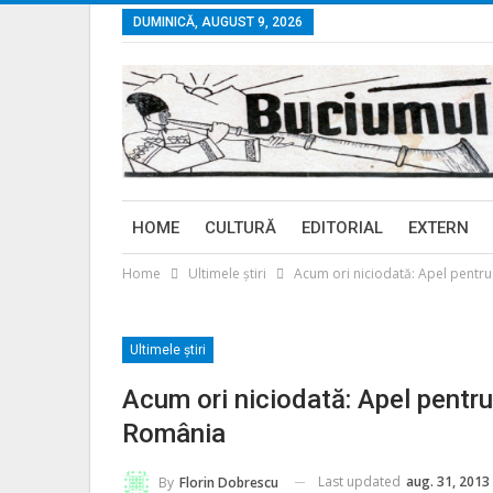
DUMINICĂ, AUGUST 9, 2026
HOME
CULTURĂ
EDITORIAL
EXTERN
Home
Ultimele ştiri
Acum ori niciodată: Apel pentr
Ultimele ştiri
Acum ori niciodată: Apel pentr
România
Last updated
aug. 31, 2013
By
Florin Dobrescu