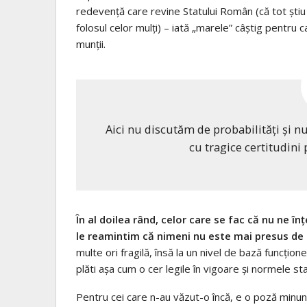
redevenţă care revine Statului Român (că tot ştiu b
folosul celor mulţi) – iată „marele” câştig pentru
munţii.
Aici nu discutăm de probabilităţi şi 
cu tragice certitudini 
În al doilea rând, celor care se fac că nu ne în
le reamintim că nimeni nu este mai presus de 
multe ori fragilă, însă la un nivel de bază funcţio
plăti aşa cum o cer legile în vigoare şi normele st
Pentru cei care n-au văzut-o încă, e o poză minuna