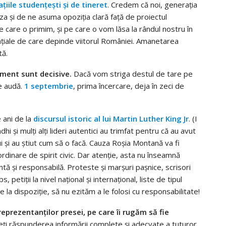
ţiile studenţeşti şi de tineret
. Credem că noi, generaţia
a şi de ne asuma opoziţia clară faţă de proiectul
 care o primim, şi pe care o vom lăsa la rândul nostru în
nţiale de care depinde viitorul României. Amanetarea
tă.
ament sunt decisive.
Dacă vom striga destul de tare pe
ne audă.
1 septembrie
, prima încercare, deja în zeci de
 ani de la
discursul istoric al lui Martin Luther King Jr
. (I
şi mulţi alţi lideri autentici au trimfat pentru că au avut
i şi au ştiut cum să o facă. Cauza Roşia Montană va fi
inare de spirit civic. Dar atenţie, asta nu înseamnă
ntă şi responsabilă. Proteste şi marşuri paşnice, scrisori
petiţii la nivel naţional şi internaţional, liste de tipul
 dispoziţie, să nu ezităm a le folosi cu responsabilitate!
eprezentanţilor presei, pe care îi rugăm să fie
ţi răspunderea informării complete şi adecvate a tuturor