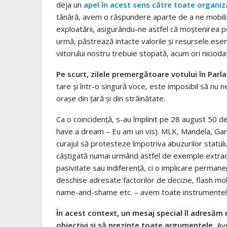
deja un
apel în acest sens către toate organiza
tânără, avem o răspundere aparte de a ne mobiliz
exploatării, asigurându-ne astfel că moştenirea pe
urmă, păstrează intacte valorile şi resursele ese
viitorului nostru trebuie stopată, acum ori nicioda
Pe scurt, zilele premergătoare votului în Parl
tare şi într-o singură voce, este imposibil să nu 
oraşe din ţară şi din străinătate.
Ca o coincidenţă, s-au împlinit pe 28 august 50 de
have a dream – Eu am un vis). MLK, Mandela, Gandhi 
curajul să protesteze împotriva abuzurilor statulu
câştigată numai urmând astfel de exemple extraord
pasivitate sau indiferenţă, ci o implicare permane
deschise adresate factorilor de decizie, flash mobs, 
name-and-shame etc. – avem toate instrumentele la
În acest context, un mesaj special îl adresăm r
obiectivi şi să prezinte toate argumentele.
Ave