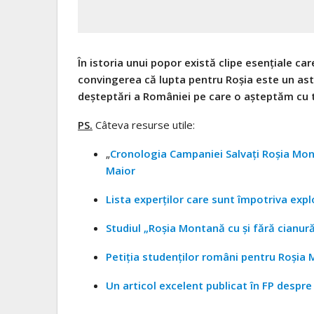
În istoria unui popor există clipe esenţiale care
convingerea că lupta pentru Roşia este un as
deşteptări a României pe care o aşteptăm cu t
PS.
Câteva resurse utile:
„
Cronologia Campaniei Salvaţi Roşia Mo
Maior
Lista experţilor care sunt împotriva exp
Studiul „Roşia Montană cu şi fără cianură
Petiţia studenţilor români pentru Roşia
Un articol excelent publicat în FP desp