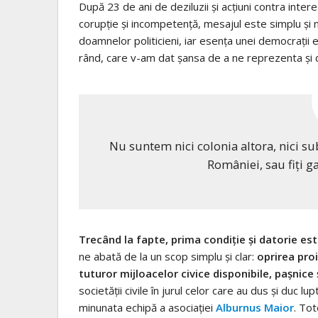
După 23 de ani de deziluzii şi acţiuni contra inter
corupţie şi incompetenţă, mesajul este simplu şi nu
doamnelor politicieni, iar esenţa unei democraţii 
rând, care v-am dat şansa de a ne reprezenta şi d
Nu suntem nici colonia altora, nici su
României, sau fiţi g
Trecând la fapte, prima condiţie şi datorie est
ne abată de la un scop simplu şi clar:
oprirea pro
tuturor mijloacelor civice disponibile, paşnice
societăţii civile în jurul celor care au dus şi duc 
minunata echipă a asociaţiei
Alburnus Maior
. Tot