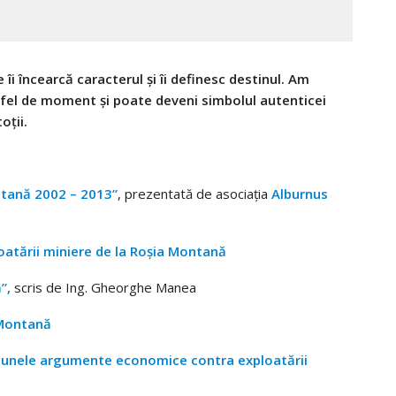
 îi încearcă caracterul şi îi definesc destinul. Am
tfel de moment şi poate deveni simbolul autenticei
oţii.
ntană 2002 – 2013”
, prezentată de asociaţia
Alburnus
loatării miniere de la Roşia Montană
”,
scris de Ing. Gheorghe Manea
 Montană
re unele argumente economice contra exploatării