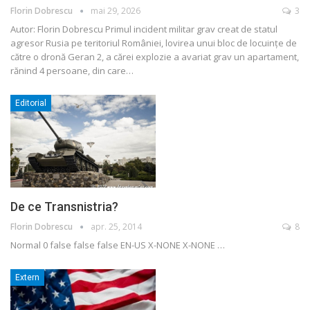
Florin Dobrescu
mai 29, 2026
3
Autor: Florin Dobrescu
Primul incident militar grav creat de statul
agresor Rusia pe teritoriul României, lovirea unui bloc de locuințe de
către o dronă Geran 2, a cărei explozie a avariat grav un apartament,
rănind 4 persoane, din care
…
Editorial
De ce Transnistria?
Florin Dobrescu
apr. 25, 2014
8
Normal 0 false false false EN-US X-NONE X-NONE
…
Extern