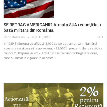
SE RETRAG AMERICANII? Armata SUA renunţă la o
bază militară din România.
Florin Dobrescu
sept. 16, 2013
1
În 1989, în Europa se aflau 213.000 de soldaţi americani. Numărul
acestora se situează la aproximativ 32.000 în prezent, dar va scădea
cu încă 2.000 până în 2017. Totul din cauza tăierilor bugetare dure,
care au intrat în vigoare în această…