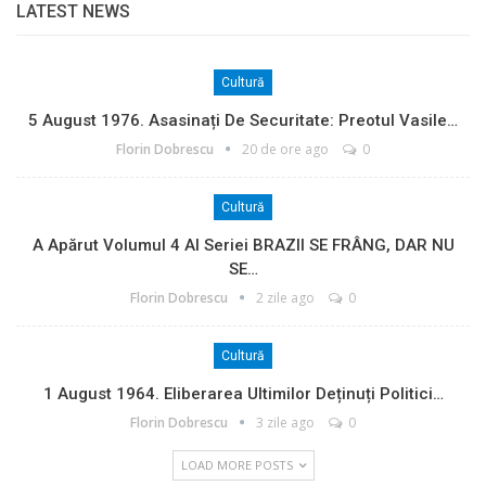
LATEST NEWS
Cultură
5 August 1976. Asasinați De Securitate: Preotul Vasile…
Florin Dobrescu
20 de ore ago
0
Cultură
A Apărut Volumul 4 Al Seriei BRAZII SE FRÂNG, DAR NU
SE…
Florin Dobrescu
2 zile ago
0
Cultură
1 August 1964. Eliberarea Ultimilor Deținuți Politici…
Florin Dobrescu
3 zile ago
0
LOAD MORE POSTS