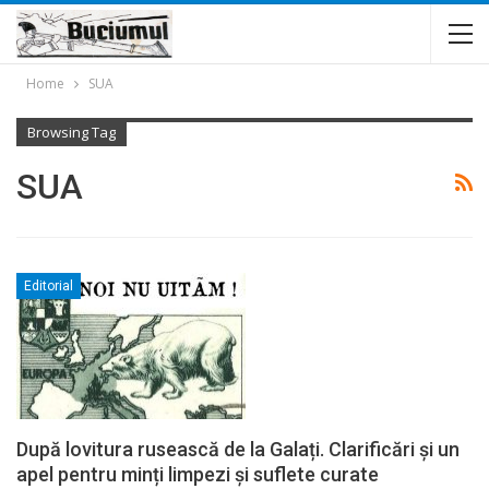
Home
SUA
Browsing Tag
SUA
Editorial
După lovitura rusească de la Galați. Clarificări și un
apel pentru minți limpezi și suflete curate