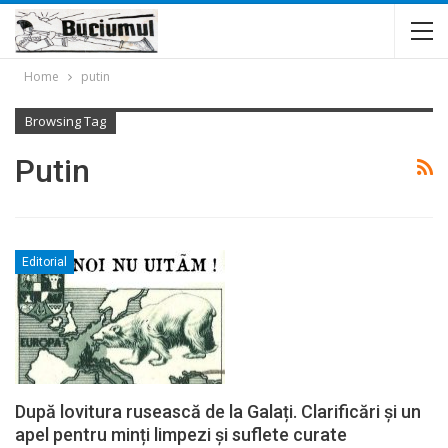
Home
putin
Browsing Tag
Putin
Editorial
După lovitura rusească de la Galați. Clarificări și un
apel pentru minți limpezi și suflete curate