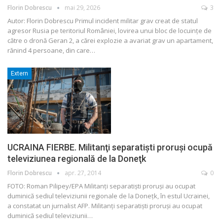
Florin Dobrescu
mai 29, 2026
3
Autor: Florin Dobrescu
Primul incident militar grav creat de statul
agresor Rusia pe teritoriul României, lovirea unui bloc de locuințe de
către o dronă Geran 2, a cărei explozie a avariat grav un apartament,
rănind 4 persoane, din care
…
Extern
UCRAINA FIERBE. Militanţi separatişti proruşi ocupă
televiziunea regională de la Doneţk
Florin Dobrescu
apr. 27, 2014
0
FOTO: Roman Pilipey/EPA Militanţi separatişti proruşi au ocupat
duminică sediul televiziunii regionale de la Doneţk, în estul Ucrainei,
a constatat un jurnalist AFP. Militanţi separatişti proruşi au ocupat
duminică sediul televiziunii…