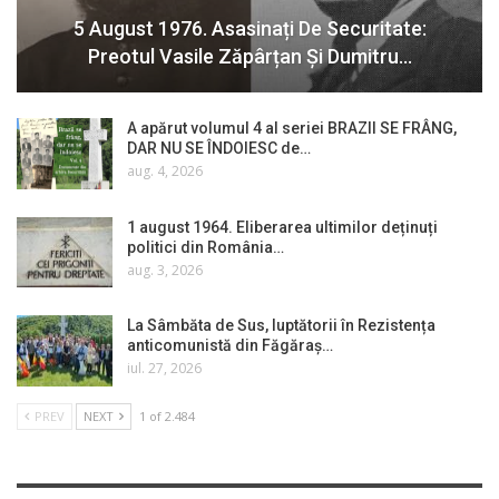
5 August 1976. Asasinați De Securitate:
Preotul Vasile Zăpârțan Și Dumitru…
A apărut volumul 4 al seriei BRAZII SE FRÂNG,
DAR NU SE ÎNDOIESC de…
aug. 4, 2026
1 august 1964. Eliberarea ultimilor deținuți
politici din România…
aug. 3, 2026
La Sâmbăta de Sus, luptătorii în Rezistența
anticomunistă din Făgăraș…
iul. 27, 2026
PREV
NEXT
1 of 2.484