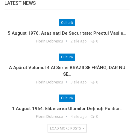
LATEST NEWS
Cultură
5 August 1976. Asasinați De Securitate: Preotul Vasile…
Florin Dobrescu
2 zile ago
0
Cultură
A Apărut Volumul 4 Al Seriei BRAZII SE FRÂNG, DAR NU
SE…
Florin Dobrescu
3 zile ago
0
Cultură
1 August 1964. Eliberarea Ultimilor Deținuți Politici…
Florin Dobrescu
4 zile ago
0
LOAD MORE POSTS