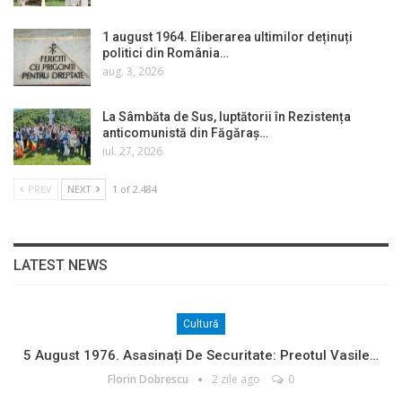
1 august 1964. Eliberarea ultimilor deținuți
politici din România…
aug. 3, 2026
La Sâmbăta de Sus, luptătorii în Rezistența
anticomunistă din Făgăraș…
iul. 27, 2026
PREV
NEXT
1 of 2.484
LATEST NEWS
Cultură
5 August 1976. Asasinați De Securitate: Preotul Vasile…
Florin Dobrescu
2 zile ago
0