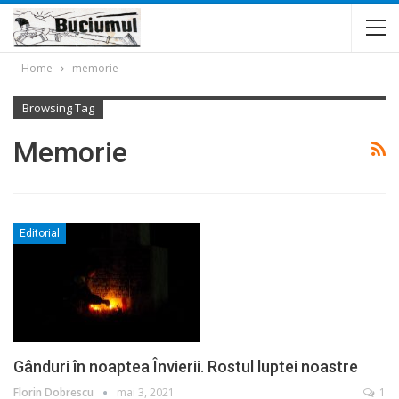
Home
memorie
Browsing Tag
Memorie
Editorial
Gânduri în noaptea Învierii. Rostul luptei noastre
Florin Dobrescu
mai 3, 2021
1