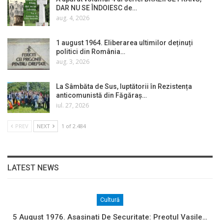
DAR NU SE ÎNDOIESC de…
aug. 4, 2026
1 august 1964. Eliberarea ultimilor deținuți
politici din România…
aug. 3, 2026
La Sâmbăta de Sus, luptătorii în Rezistența
anticomunistă din Făgăraș…
iul. 27, 2026
PREV
NEXT
1 of 2.484
LATEST NEWS
Cultură
5 August 1976. Asasinați De Securitate: Preotul Vasile…