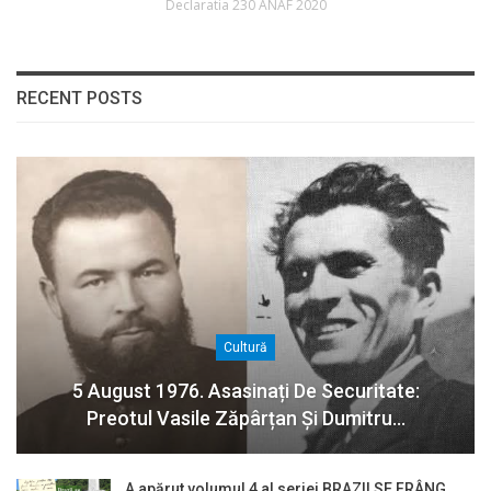
Declaratia 230 ANAF 2020
RECENT POSTS
Cultură
5 August 1976. Asasinați De Securitate:
Preotul Vasile Zăpârțan Și Dumitru…
A apărut volumul 4 al seriei BRAZII SE FRÂNG,