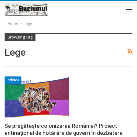
Home
lege
Browsing Tag
Lege
Politică
Se pregăteşte colonizarea României? Proiect
antinaţional de hotărâre de guvern în dezbatere