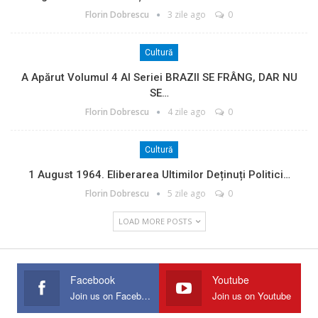
Florin Dobrescu
3 zile ago
0
Cultură
A Apărut Volumul 4 Al Seriei BRAZII SE FRÂNG, DAR NU
SE…
Florin Dobrescu
4 zile ago
0
Cultură
1 August 1964. Eliberarea Ultimilor Deținuți Politici…
Florin Dobrescu
5 zile ago
0
LOAD MORE POSTS
Facebook
Youtube
Join us on Facebook
Join us on Youtube