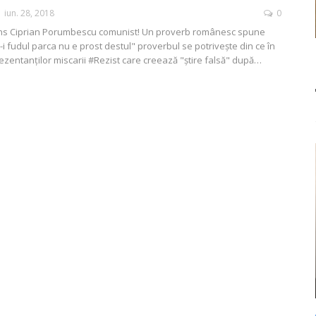
iun. 28, 2018
0
juns Ciprian Porumbescu comunist! Un proverb românesc spune
-i fudul parca nu e prost destul" proverbul se potriveşte din ce în
ezentanţilor miscarii #Rezist care creează "ştire falsă" după…