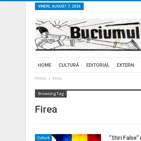
VINERI, AUGUST 7, 2026
HOME
CULTURĂ
EDITORIAL
EXTERN
Home
Firea
Browsing Tag
Firea
”Stiri False
Cultură