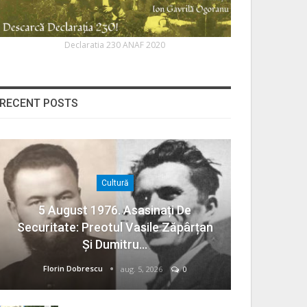
Declaratia 230 ANAF 2020
RECENT POSTS
Cultură
5 August 1976. Asasinați De
Securitate: Preotul Vasile Zăpârțan
Și Dumitru…
Florin Dobrescu
aug. 5, 2026
0