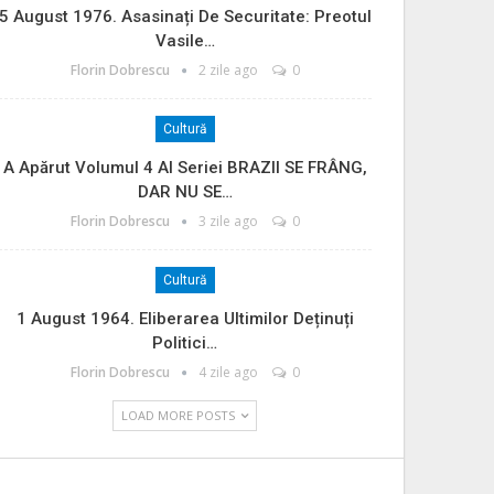
5 August 1976. Asasinați De Securitate: Preotul
Vasile…
Florin Dobrescu
2 zile ago
0
Cultură
A Apărut Volumul 4 Al Seriei BRAZII SE FRÂNG,
DAR NU SE…
Florin Dobrescu
3 zile ago
0
Cultură
1 August 1964. Eliberarea Ultimilor Deținuți
Politici…
Florin Dobrescu
4 zile ago
0
LOAD MORE POSTS