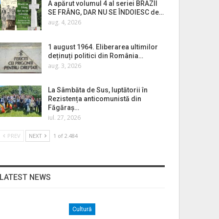
A apărut volumul 4 al seriei BRAZII
SE FRÂNG, DAR NU SE ÎNDOIESC de…
aug. 4, 2026
1 august 1964. Eliberarea ultimilor
deținuți politici din România…
aug. 3, 2026
La Sâmbăta de Sus, luptătorii în
Rezistența anticomunistă din
Făgăraș…
iul. 27, 2026
PREV
NEXT
1 of 2.484
LATEST NEWS
Cultură