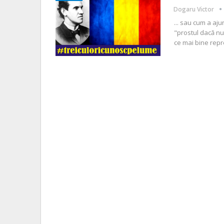
Dogaru Victor
... sau cum a a
"prostul dacă nu
ce mai bine repr