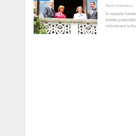
Florin Dobrescu
În numele Famili
trimite publicită
referitoare la R