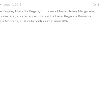
sept. 4, 2013
4
ei Regale, Alteţa Sa Regală, Principesa Moştenitoare Margareta,
ţii odeclaraţie, care reprezintă poziţia Casei Regale a României
oşia Montană, susţinută continuu din anul 2009.