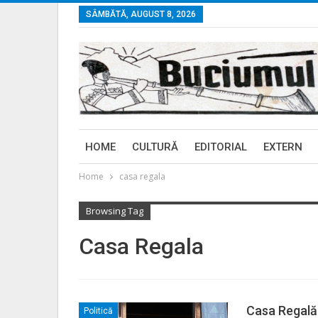
SÂMBĂTĂ, AUGUST 8, 2026
HOME
CULTURĂ
EDITORIAL
EXTERN
Home
casa regala
Browsing Tag
Casa Regala
Casa Regală
Politică