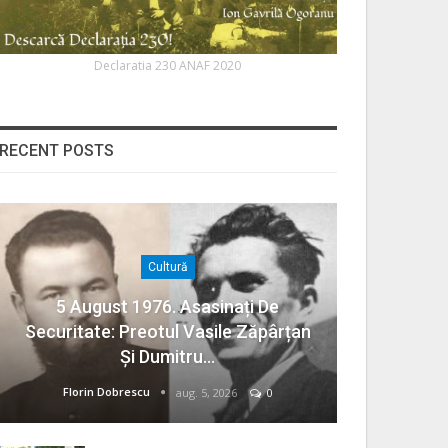
Declaratia 230 ANAF 2020
RECENT POSTS
Cultură
5 August 1976. Asasinați De
Securitate: Preotul Vasile Zăpârțan
Și Dumitru…
Florin Dobrescu
aug. 5, 2026
0