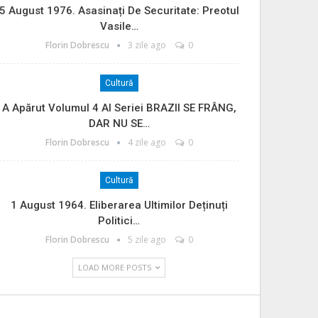
5 August 1976. Asasinați De Securitate: Preotul
Vasile…
Florin Dobrescu
3 zile ago
0
Cultură
A Apărut Volumul 4 Al Seriei BRAZII SE FRÂNG,
DAR NU SE…
Florin Dobrescu
4 zile ago
0
Cultură
1 August 1964. Eliberarea Ultimilor Deținuți
Politici…
Florin Dobrescu
5 zile ago
0
LOAD MORE POSTS