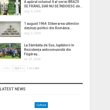
A apărut volumul 4 al seriei BRAZII
SE FRÂNG, DAR NU SE ÎNDOIESC de…
aug. 4, 2026
1 august 1964. Eliberarea ultimilor
deținuți politici din România…
aug. 3, 2026
La Sâmbăta de Sus, luptătorii în
Rezistența anticomunistă din
Făgăraș…
iul. 27, 2026
PREV
NEXT
1 of 2.484
LATEST NEWS
Cultură