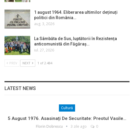
1 august 1964. Eliberarea ultimilor deținuți
politici din România…
aug. 3, 2026
La Sâmbăta de Sus, luptătorii în Rezistența
anticomunistă din Făgăraș…
iul. 27, 2026
PREV
NEXT
1 of 2.484
LATEST NEWS
Cultură
5 August 1976. Asasinați De Securitate: Preotul Vasile…
Florin Dobrescu
3 zile ago
0