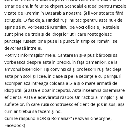
amar de ani, în felurite chipuri. Scandalul e ideal pentru mizele
vizate de Kremlin în Basarabia noastră. Și îl vor stoarce fără
scrupule. O fac deja. Fiindcă rușii nu tac (pentru asta nu-i de
ajuns să nu vorbească Kremlinul pe voci oficiale). Rețelele
sunt pline de trolii și de idioții lor utili care rostogolesc
punctaje rusești bine puse la punct, în timp ce românii se
devorează între ei.
Potrivit informațiilor mele, Cantarean și-a pus bărboșii să
vorbească despre asta în predici, în fața oamenilor, de la
amvonul bisericilor. Fiți convinși că și profesorii ruși fac deja
asta prin școli și licee, în clase și pe la ședințele cu părinții. Îi
acompaniază întreaga coloană a 5-a și o mare armată de
idioți utili. Și ăsta e doar începutul. Asta înseamnă diseminare
eficientă. Ăsta e adevăratul război. Un război al minților și al
sufletelor. În care rușii construiesc eficient de jos în sus, așa
cum ar trebui să facem și noi.
Cum le răspund BOR și România?” (Răzvan Gheorghe,
Facebook)