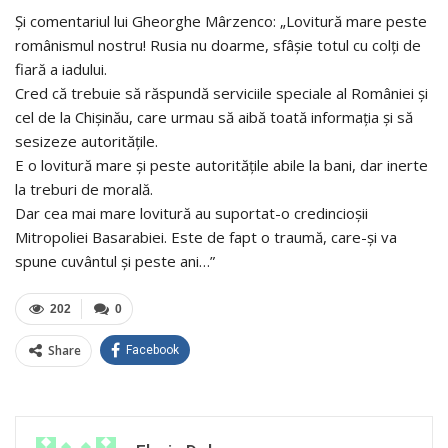
Și comentariul lui Gheorghe Mârzenco: „Lovitură mare peste
românismul nostru! Rusia nu doarme, sfâșie totul cu colți de
fiară a iadului.
Cred că trebuie să răspundă serviciile speciale al României și
cel de la Chișinău, care urmau să aibă toată informația și să
sesizeze autoritățile.
E o lovitură mare și peste autoritățile abile la bani, dar inerte
la treburi de morală.
Dar cea mai mare lovitură au suportat-o credincioșii
Mitropoliei Basarabiei. Este de fapt o traumă, care-și va
spune cuvântul și peste ani…”
202
0
Share
Facebook