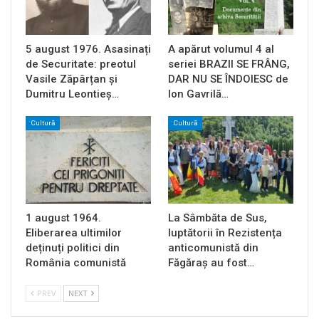
5 august 1976. Asasinați
A apărut volumul 4 al
de Securitate: preotul
seriei BRAZII SE FRÂNG,
Vasile Zăpârțan și
DAR NU SE ÎNDOIESC de
Dumitru Leontieș…
Ion Gavrilă…
Cultură
Cultură
1 august 1964.
La Sâmbăta de Sus,
Eliberarea ultimilor
luptătorii în Rezistența
deținuți politici din
anticomunistă din
România comunistă
Făgăraș au fost…
PREV
NEXT