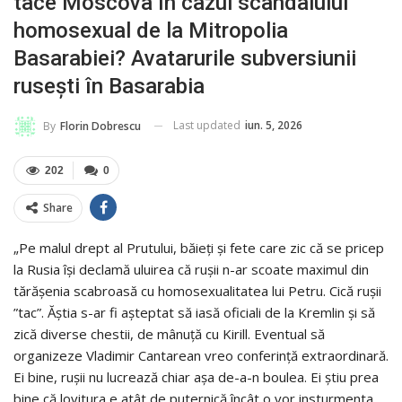
tace Moscova în cazul scandalului
homosexual de la Mitropolia
Basarabiei? Avatarurile subversiunii
rusești în Basarabia
Last updated
iun. 5, 2026
By
Florin Dobrescu
202
0
Share
„Pe malul drept al Prutului, băieți și fete care zic că se pricep
la Rusia își declamă uluirea că rușii n-ar scoate maximul din
tărășenia scabroasă cu homosexualitatea lui Petru. Cică rușii
”tac”. Ăștia s-ar fi așteptat să iasă oficiali de la Kremlin și să
zică diverse chestii, de mânuță cu Kirill. Eventual să
organizeze Vladimir Cantarean vreo conferință extraordinară.
Ei bine, rușii nu lucrează chiar așa de-a-n boulea. Ei știu prea
bine că lovitura e atât de puternică încât o vor insturmenta