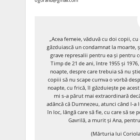
„Acea femeie, văduvă cu doi copii, cu
găzduiască un condamnat la moarte, ști
grave represalii pentru ea și pentru co
Timp de 21 de ani, între 1955 și 1976
noapte, despre care trebuia să nu ști
copiii să nu scape cumva o vorbă despr
noapte, cu frică, îl găzduiește pe aces
mi s-a părut mai extraordinară decât
adâncă că Dumnezeu, atunci când l-a lu
în loc, lângă care să fie, cu care să se
Gavrilă, a murit și Ana, pentr
(Mărturia lui Coriola