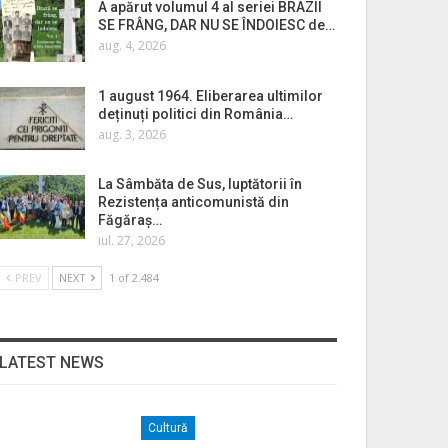
A apărut volumul 4 al seriei BRAZII
SE FRÂNG, DAR NU SE ÎNDOIESC de…
aug. 4, 2026
1 august 1964. Eliberarea ultimilor
deținuți politici din România…
aug. 3, 2026
La Sâmbăta de Sus, luptătorii în
Rezistența anticomunistă din
Făgăraș…
iul. 27, 2026
PREV
NEXT
1 of 2.484
LATEST NEWS
Cultură