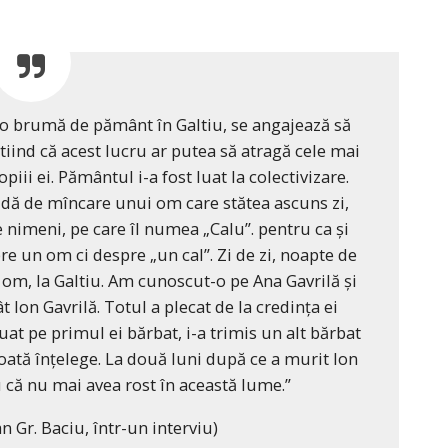
 o brumă de pământ în Galtiu, se angajează să
ind că acest lucru ar putea să atragă cele mai
piii ei. Pământul i-a fost luat la colectivizare.
, dă de mîncare unui om care stătea ascuns zi,
e nimeni, pe care îl numea „Calu”. pentru ca și
e un om ci despre „un cal”. Zi de zi, noapte de
t om, la Galtiu. Am cunoscut-o pe Ana Gavrilă și
 Ion Gavrilă. Totul a plecat de la credința ei
at pe primul ei bărbat, i-a trimis un alt bărbat
 poată înțelege. La două luni după ce a murit Ion
u că nu mai avea rost în această lume.”
n Gr. Baciu, într-un interviu)