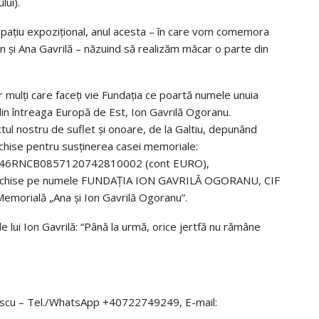
lui).
i spațiu expozițional, anul acesta – în care vom comemora
Ion și Ana Gavrilă – năzuind să realizăm măcar o parte din
or mulți care faceți vie Fundația ce poartă numele unuia
 din întreaga Europă de Est, Ion Gavrilă Ogoranu.
tul nostru de suflet și onoare, de la Galtiu, depunând
eschise pentru susținerea casei memoriale:
46RNCB0857120742810002 (cont EURO),
hise pe numele FUNDAȚIA ION GAVRILĂ OGORANU, CIF
orială „Ana și Ion Gavrilă Ogoranu”.
 lui Ion Gavrilă: “Până la urmă, orice jertfă nu rămâne
brescu – Tel./WhatsApp +40722749249, E-mail: