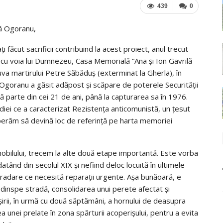
439
0
ilă Ogoranu,
i făcut sacrificii contribuind la acest proiect, anul trecut
, cu voia lui Dumnezeu, Casa Memorială “Ana și Ion Gavrilă
a martirului Petre Săbăduș (exterminat la Gherla), în
ă Ogoranu a găsit adăpost și scăpare de poterele Securității
ă parte din cei 21 de ani, până la capturarea sa în 1976.
diei ce a caracterizat Rezistența anticomunistă, un țesut
 sperăm să devină loc de referință pe harta memoriei
 imobilului, trecem la alte două etape importantă. Este vorba
atând din secolul XIX și nefiind deloc locuită în ultimele
egradare ce necesită reparații urgente. Așa bunăoară, e
a dinspe stradă, consolidarea unui perete afectat și
șirii, în urmă cu două săptămâni, a hornului de deasupra
 unei prelate în zona spărturii acoperișului, pentru a evita