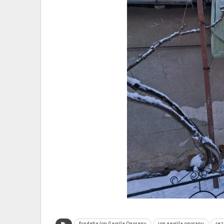
fundatia Ion Gavrila Ogoranu
ion gavrila ogoranu
rez