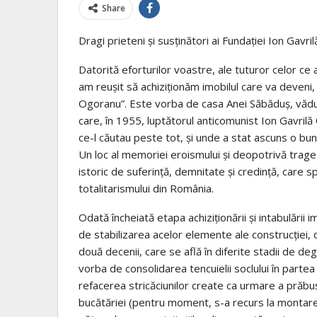
Share
Dragi prieteni și susținători ai Fundației Ion Gavr
Datorită eforturilor voastre, ale tuturor celor ce aț
am reușit să achiziționăm imobilul care va deveni
Ogoranu”. Este vorba de casa Anei Săbăduș, văduv
care, în 1955, luptătorul anticomunist Ion Gavril
ce-l căutau peste tot, și unde a stat ascuns o bun
Un loc al memoriei eroismului și deopotrivă trage
istoric de suferință, demnitate și credință, care
totalitarismului din România.
Odată încheiată etapa achiziționării și intabulării
de stabilizarea acelor elemente ale construcției, d
două decenii, care se află în diferite stadii de d
vorba de consolidarea tencuielii soclului în parte
refacerea stricăciunilor create ca urmare a prăbu
bucătăriei (pentru moment, s-a recurs la montarea