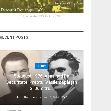
Declaratia 230 ANAF 2020
RECENT POSTS
Cultură
5 August 1976. Asasinați De
Securitate: Preotul Vasile Zăpârțan
Și Dumitru…
Florin Dobrescu
aug. 5, 2026
0