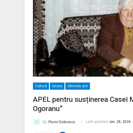
Cultură
Istorie
Ultimele ştiri
APEL pentru susținerea Casei M
Ogoranu”
Last updated
ian. 28, 2026
By
Florin Dobrescu