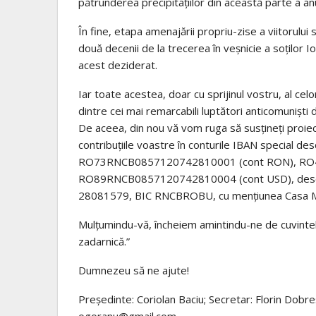
pătrunderea precipitațiilor din această parte a anu
În fine, etapa amenajării propriu-zise a viitorulu
două decenii de la trecerea în veșnicie a soților 
acest deziderat.
Iar toate acestea, doar cu sprijinul vostru, al cel
dintre cei mai remarcabili luptători anticomuniști
De aceea, din nou vă vom ruga să susțineți proiec
contribuțiile voastre în conturile IBAN special d
RO73RNCB0857120742810001 (cont RON), RO
RO89RNCB0857120742810004 (cont USD), desc
28081579, BIC RNCBROBU, cu mențiunea Casa Mem
Mulțumindu-vă, încheiem amintindu-ne de cuvintele
zadarnică.”
Dumnezeu să ne ajute!
Președinte: Coriolan Baciu; Secretar: Florin Do
ogoranu@gmail.com