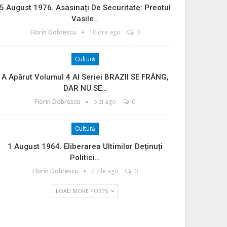
5 August 1976. Asasinați De Securitate: Preotul
Vasile…
Florin Dobrescu
10 ore ago
0
Cultură
A Apărut Volumul 4 Al Seriei BRAZII SE FRÂNG,
DAR NU SE…
Florin Dobrescu
o zi ago
0
Cultură
1 August 1964. Eliberarea Ultimilor Deținuți
Politici…
Florin Dobrescu
2 zile ago
0
LOAD MORE POSTS