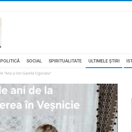
POLITICĂ
SOCIAL
SPIRITUALITATE
ULTIMELE ŞTIRI
IS
e “Ana și Ion Gavrilă Ogoranu”