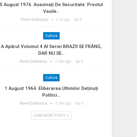
5 August 1976. Asasinați De Securitate: Preotul
Vasile…
Florin Dobrescu
o zi ago
0
Cultură
A Apărut Volumul 4 Al Seriei BRAZII SE FRÂNG,
DAR NU SE…
Florin Dobrescu
2 zile ago
0
Cultură
1 August 1964. Eliberarea Ultimilor Deținuți
Politici…
Florin Dobrescu
3 zile ago
0
LOAD MORE POSTS