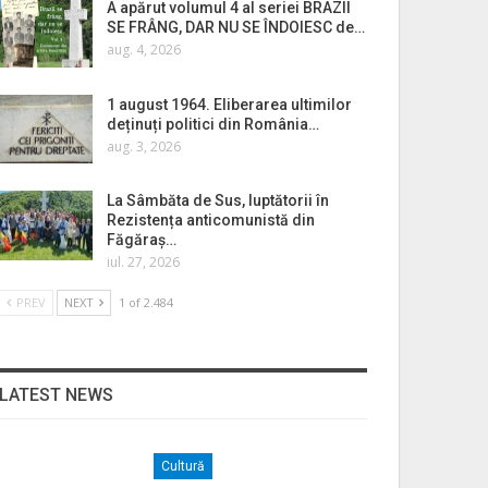
A apărut volumul 4 al seriei BRAZII
SE FRÂNG, DAR NU SE ÎNDOIESC de…
aug. 4, 2026
1 august 1964. Eliberarea ultimilor
deținuți politici din România…
aug. 3, 2026
La Sâmbăta de Sus, luptătorii în
Rezistența anticomunistă din
Făgăraș…
iul. 27, 2026
PREV
NEXT
1 of 2.484
LATEST NEWS
Cultură