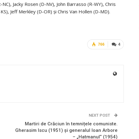
R-NC), Jacky Rosen (D-NV), John Barrasso (R-WY), Chris
KS), Jeff Merkley (D-OR) și Chris Van Hollen (D-MD).
766
4
NEXT POST
Martiri de Crăciun în temnițele comuniste.
Gherasim Iscu (1951) și generalul Ioan Arbore
– „Hatmanul” (1954)