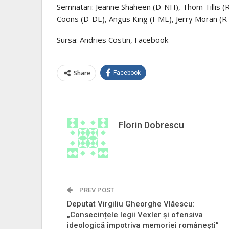
Semnatari: Jeanne Shaheen (D-NH), Thom Tillis (
Coons (D-DE), Angus King (I-ME), Jerry Moran (R-
Sursa: Andries Costin, Facebook
Share
Facebook
Florin Dobrescu
PREV POST
Deputat Virgiliu Gheorghe Vlăescu:
„Consecințele legii Vexler și ofensiva
ideologică împotriva memoriei românești”