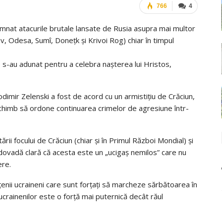
766
4
mnat atacurile brutale lansate de Rusia asupra mai multor
, Odesa, Sumî, Donețk și Krivoi Rog) chiar în timpul
re s-au adunat pentru a celebra nașterea lui Hristos,
odimir Zelenski a fost de acord cu un armistițiu de Crăciun,
schimb să ordone continuarea crimelor de agresiune într-
ării focului de Crăciun (chiar și în Primul Război Mondial) și
dovadă clară că acesta este un „ucigaș nemilos” care nu
ere.
tățenii ucraineni care sunt forțați să marcheze sărbătoarea în
 ucrainenilor este o forță mai puternică decât răul