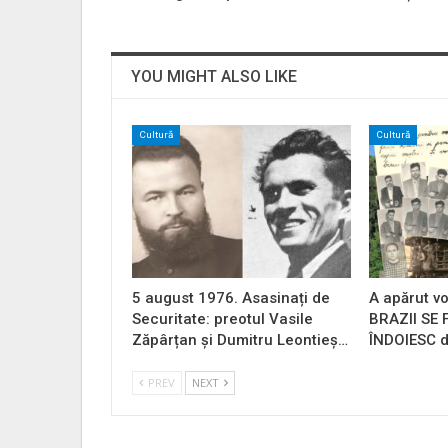
YOU MIGHT ALSO LIKE
Cultură
Cultură
5 august 1976. Asasinați de
A apărut vo
Securitate: preotul Vasile
BRAZII SE
Zăpârțan și Dumitru Leontieș…
ÎNDOIESC d
PREV
NEXT