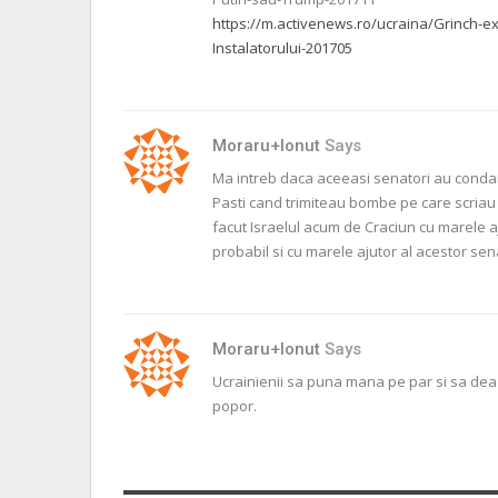
https://m.activenews.ro/ucraina/Grinch-ex
Instalatorului-201705
Moraru+Ionut
Says
Ma intreb daca aceeasi senatori au condamn
Pasti cand trimiteau bombe pe care scriau 
facut Israelul acum de Craciun cu marele aju
probabil si cu marele ajutor al acestor sena
Moraru+Ionut
Says
Ucrainienii sa puna mana pe par si sa dea 
popor.