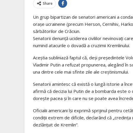
Share
Un grup bipartizan de senatori americani a conda
orașe ucrainene (precum Herson, Cernihiv, Harkov
sărbătorilor de Crăciun.
Senatorii denunță uciderea civililor nevinovați ca
numind atacurile o dovadă a cruzimii Kremlinului.
Aceștia subliniază faptul că, deși președintele Vol
Vladimir Putin a refuzat propunerea, alegând în 
una dintre cele mai sfinte zile ale creștinismului.
Senatorii amintesc că există o lungă istorie a încet
afirmă că decizia lui Putin de a bombarda este o 
dorește pacea și în care nu se poate avea încred
Oficialii americani își exprimă sprijinul pentru ce
condiții extrem de dificile, declarând că „credința
dezlănțuit de Kremlin”.