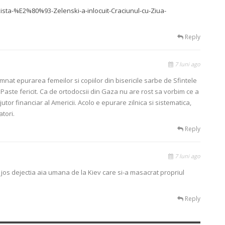
ista-%E2%80%93-Zelenski-a-inlocuit-Craciunul-cu-Ziua-
Reply
7 luni ago
at epurarea femeilor si copiilor din bisericile sarbe de Sfintele
Paste fericit. Ca de ortodocsii din Gaza nu are rost sa vorbim ce a
tor financiar al Americii. Acolo e epurare zilnica si sistematica,
tori.
Reply
7 luni ago
jos dejectia aia umana de la Kiev care si-a masacrat propriul
Reply