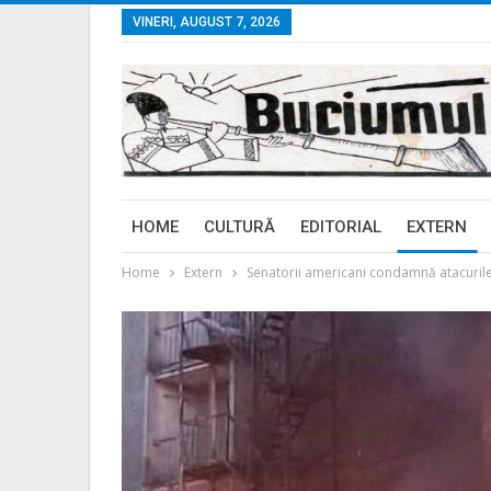
VINERI, AUGUST 7, 2026
HOME
CULTURĂ
EDITORIAL
EXTERN
Home
Extern
Senatorii americani condamnă atacurile