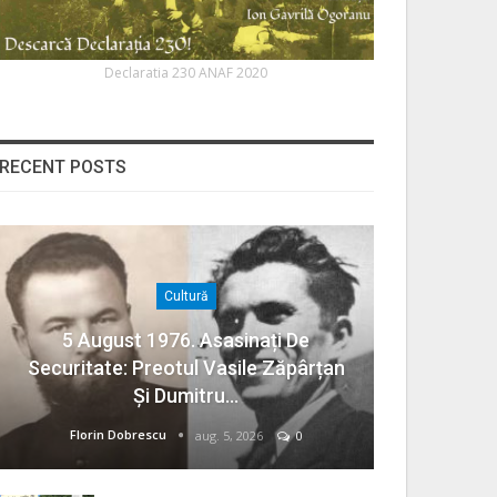
Declaratia 230 ANAF 2020
RECENT POSTS
Cultură
5 August 1976. Asasinați De
Securitate: Preotul Vasile Zăpârțan
Și Dumitru…
Florin Dobrescu
aug. 5, 2026
0