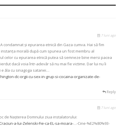
7 luni ago
 A condamnat și epurarea etnică din Gaza cumva. Hai să fim
reo instanța morală după cum spunea un fost membru al
narul celor cu epurarea etnică putea să semneze bine mersi pacea
erdut dacă voia într-adevăr să nu mai fie victime. Dar lui nu îi
ui e ăla cu sinagoga satanei…
hington-dc-orgii-cu-sex-in-grup-si-cocaina-organizate-de-
Reply
7 luni ago
oc de Nașterea Domnului ziua instalatorului:
Craciun-a-lui-Zelenski-Fie-ca-EL-sa-moara-
…-Cine-%E2%80%93-