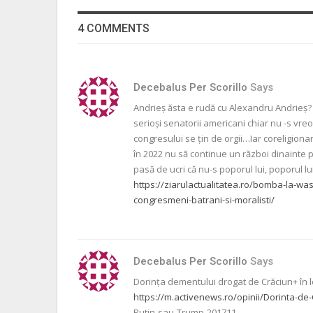
4 COMMENTS
Decebalus Per Scorillo
Says
Andrieș ăsta e rudă cu Alexandru Andrieș?
serioși senatorii americani chiar nu -s v
congresului se țin de orgii…Iar coreligio
în 2022 nu să continue un război dinainte pi
pasă de ucri că nu-s poporul lui, poporul l
https://ziarulactualitatea.ro/bomba-la-was
congresmeni-batrani-si-moralisti/
Decebalus Per Scorillo
Says
Dorința dementului drogat de Crăciun+ în l
https://m.activenews.ro/opinii/Dorinta-de-
Putin-sau-Trump-201711