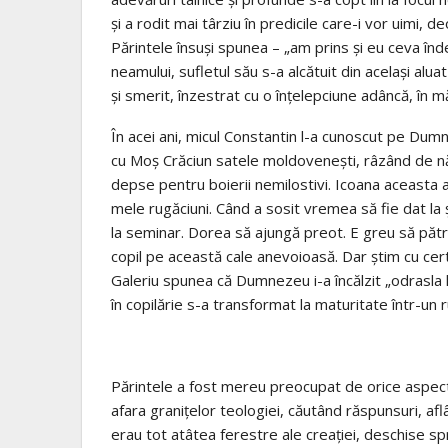
şi a rodit mai târziu în predicile care-i vor uimi, de
Părintele însuşi spu­nea – „am prins şi eu ceva înde­
nea­mu­lui, su­fletul său s-a alcătuit din acelaşi aluat
şi sme­rit, înzestrat cu o înţe­lepciune adâncă, în m
În acei ani, micul Con­stantin l-a cu­noscut pe Dum­
cu Moş Cră­ciun satele mol­do­ve­neşti, râzând de n
depse pentru boierii nemilostivi. Icoa­na aceasta a du
mele rugă­ciuni. Când a sosit vremea să fie dat la 
la semi­nar. Do­rea să ajun­gă preot. E greu să pă
copil pe această cale ane­voioasă. Dar ştim cu cer­ti
Galeriu spunea că Dum­nezeu i-a încălzit „odrasla h
în copilărie s-a transformat la maturitate într-un r
Părintele a fost mereu preocupat de orice aspect a
afara graniţelor teologiei, căutând răs­punsuri, afl
erau tot atâtea ferestre ale creaţiei, deschise sp