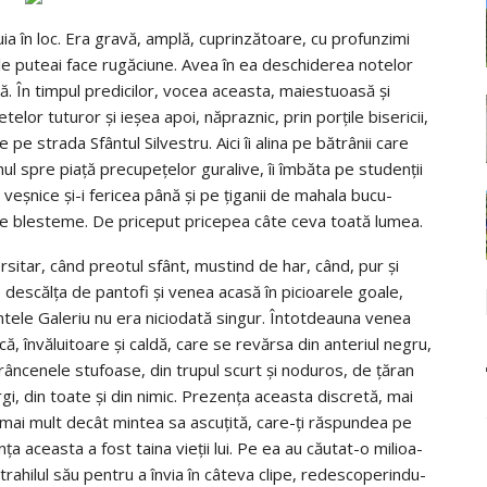
tuia în loc. Era gravă, amplă, cuprin­ză­toare, cu profunzimi
 le puteai face rugă­ciune. Avea în ea des­chiderea notelor
ă. În timpul predicilor, vocea aceasta, ma­iestuoasă şi
lor tuturor şi ieşea apoi, năpraznic, prin porţile bise­ricii,
 pe strada Sfântul Sil­vestru. Aici îi alina pe bătrânii care
mul spre piaţă precu­peţelor guralive, îi îmbăta pe studenţii
i veşnice şi-i fericea până şi pe ţiganii de mahala bucu­
eri de blesteme. De priceput pricepea câte ceva toată lumea.
­sitar, când preotul sfânt, mustind de har, când, pur şi
 des­călţa de pantofi şi venea acasă în picioarele goale,
intele Ga­leriu nu era niciodată singur. Întotdeauna venea
ică, învălui­toare şi caldă, care se revărsa din anteriul negru,
rânce­nele stufoase, din trupul scurt şi noduros, de ţăran
rgi, din toate şi din nimic. Prezenţa aceasta discretă, mai
 mai mult decât mintea sa ascuţită, care-ţi răspundea pe
ţa aceas­ta a fost taina vieţii lui. Pe ea au căutat-o milioa­
a­hilul său pentru a învia în câteva clipe, redescoperin­du-