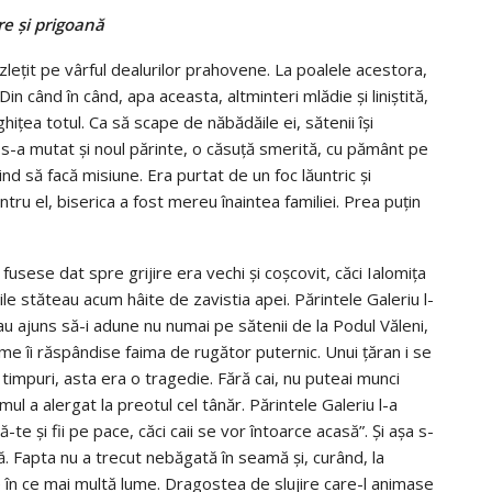
ire şi prigoană
ăzleţit pe vârful dealurilor prahovene. La poalele aces­tora,
in când în când, apa aceasta, altminteri mlădie şi liniştită,
iţea totul. Ca să scape de năbădăile ei, sătenii îşi
 s-a mu­­tat şi noul părinte, o căsuţă smerită, cu pământ pe
ind să facă misiune. Era purtat de un foc lăuntric şi
ru el, biserica a fost mereu înaintea familiei. Prea puţin
i fusese dat spre grijire era vechi şi coşcovit, căci Ialomiţa
ile stăteau acum hâite de zavistia apei. Părintele Galeriu l-
 au ajuns să-i adune nu nu­mai pe sătenii de la Podul Văleni,
ume îi răspândise faima de rugător puternic. Unui ţăran i se
 timpuri, asta era o tragedie. Fără cai, nu puteai munci
omul a alergat la preotul cel tânăr. Părintele Galeriu l-a
ă-te şi fii pe pace, căci caii se vor întoarce acasă”. Şi aşa s-
ură. Fapta nu a trecut nebăgată în seamă şi, curând, la
ce în ce mai multă lume. Dragostea de slujire care-l animase