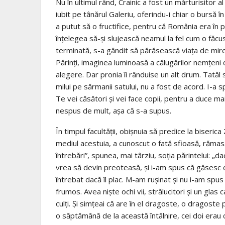
Nu în ultimul rând, Crainic a fost un mărtu­risitor 
iubit pe tânărul Galeriu, oferin­du-i chiar o bursă î
a putut să o fructifice, pentru că România era în pl
înţelegea să-şi slujească neamul la fel cum o făcuser
terminată, s-a gândit să pără­sească viaţa de mirea
Părinţi, imaginea luminoasă a călugărilor nem­ţeni c
alegere. Dar pronia îi rân­duise un alt drum. Tatăl
milui pe sărmanii satu­lui, nu a fost de acord. I-a s
Te vei căsători şi vei face copii, pentru a duce mai
nespus de mult, aşa că s-a supus.
În timpul facultăţii, obişnuia să predice la biserica
mediul acestuia, a cunoscut o fată sfioasă, rămasă
întrebări”, spunea, mai târziu, soţia părintelui: „d
vrea să devin preoteasă, şi i-am spus că găsesc o 
întrebat dacă îl plac. M-am ruşinat şi nu i-am spus
frumos. Avea nişte ochi vii, strălucitori şi un glas 
culţi. Şi simţeai că are în el dragoste, o dragoste
o săptămână de la această întâlnire, cei doi erau că