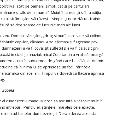
opotrivă, atât pe oamenii simpli, cât şi pe căr­turari.
mânare şi tâlc de la mama”. Muiat în cre­dinţă şi în tradiţia
 cu al stră­moşilor săi răzeşi – sim­plu şi ne­prefăcut, trainic
ă­su­ră să dea seama de lucru­rile mari ale lumii.
nezeu. Domnul răze­şilor, „drag şi bun”, care vine să co­linde
ăzbâtiile copiilor, căinându-i pe sărmani şi fulgerând pe­
mnezeirii îi va fi covâr­şit sufletul şi-i va fi călăuzit pri­
şcoa­lă în ciclul gimnazial, micul Constantin a vrut să meargă
trundem acum în subţirimea de gând care l-a călăuzit de mic
tudine că în inima lui se aprin­sese un foc. Părin­tele
arică” încă din acei ani. Timpul va dovedi că flacăra aprinsă
ug.
Şcoala
l cu­noaşterii umane. Min­tea sa ascuţită a răscolit mult în
ând întrebări. Pentru el, ştiinţele, mai ales cele exacte,
re infinitul tainelor dumnezeieşti. Deschiderea aceasta