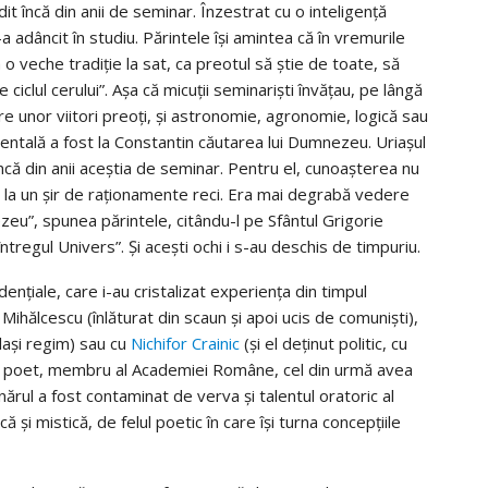
dit încă din anii de seminar. Înzestrat cu o inteligenţă
a adâncit în studiu. Părintele îşi amintea că în vremurile
o veche tra­diţie la sat, ca preotul să ştie de toate, să
ciclul cerului”. Aşa că micuţii seminarişti învăţau, pe lângă
re unor vi­itori preoţi, şi astronomie, agronomie, logică sau
n­tală a fost la Con­stantin cău­ta­rea lui Dumne­zeu. Uriaşul
ţă încă din anii aceş­tia de seminar. Pentru el, cunoaşterea nu
 la un şir de raţio­namente reci. Era mai degra­bă ve­dere
ezeu”, spunea părin­tele, ci­tân­du-l pe Sfântul Gri­gorie
ntregul Uni­vers”. Şi aceşti ochi i s-au deschis de tim­puriu.
denţiale, care i-au cristalizat expe­rienţa din timpul
 Mihălcescu (înlă­turat din scaun şi apoi ucis de comu­nişti),
aşi re­gim) sau cu
Nichifor Crainic
(şi el deţinut po­litic, cu
g şi poet, membru al Academiei Ro­mâne, cel din urmă avea
nărul a fost con­taminat de verva şi talen­tul oratoric al
 şi mis­tică, de felul poetic în care îşi turna concepţiile