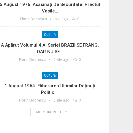
5 August 1976. Asasinați De Securitate: Preotul
Vasile…
Florin Dobrescu
o zi ago
0
Cultură
A Apărut Volumul 4 Al Seriei BRAZII SE FRÂNG,
DAR NU SE…
Florin Dobrescu
2 zile ago
0
Cultură
1 August 1964. Eliberarea Ultimilor Deținuți
Politici…
Florin Dobrescu
3 zile ago
0
LOAD MORE POSTS