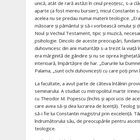
unică, atât de rară astăzi în cinul preoţesc, s-a clă
aparte (a fost mereu bur­sier), micul Constantin s-
acelea nu se pre­dau numai materii teologice. „Era 
măsoare şi pă­mântul şi să-i vorbească omului şi de 
Noul şi Ve­chiul Testament, tipic şi muzică, necesa
psi­hologie. Din­co­lo de aceste preo­cupări, fundame
du­hovni­cesc din anii ma­tu­rităţii s-a trezit la via
era măr­ginită de gândire şi nu se oprea înghe­ţată
interioară, împăr­tăşire de har. „Da­ru­ri­le lui Dumn
Palama, „sunt ochi duhov­niceşti cu care poţi privi î
La facultate, a avut parte de câteva întâl­niri provi­
seminarului. A studiat cu mitro­po­litul martir Irineu
cu Theodor M. Popescu (închis şi apoi ucis de acel
care avea să-şi dea lu­crarea de licen­ţă). Teolo
să-i fie lui Constantin magistrul prin exce­lenţă. Tâ
îndru­mă­torului său, de preo­cupările pentru ascetică
teo­lo­gice.