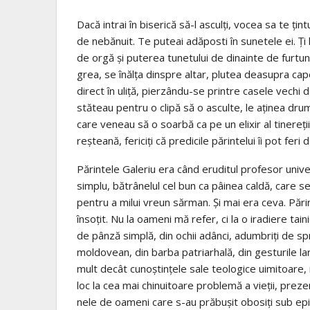
Dacă intrai în bise­rică să-l asculţi, vocea sa te ţin
de nebănuit. Te pu­teai adăposti în sunetele ei. Ţi
de orgă şi pu­terea tunetului de dinainte de furtun
grea, se înălţa dinspre altar, plutea deasupra capete
direct în uliţă, pierzându-se prin­tre casele vechi de
stăteau pentru o clipă să o as­cul­te, le aţinea dru
care veneau să o soarbă ca pe un eli­xir al tinereţi
reşteană, fericiţi că predicile părintelui îi pot f
Părintele Galeriu era când eruditul profesor univer
simplu, bătrânelul cel bun ca pâinea caldă, care se
pen­tru a milui vreun sărman. Şi mai era ceva. Păr
însoţit. Nu la oameni mă refer, ci la o iradiere tain
de pânză simplă, din ochii adânci, adumbriţi de sp
mol­dovean, din barba patriarhală, din gesturile la
mult decât cunoştinţele sale teologice uimitoare,
loc la cea mai chinuitoare problemă a vieţii, prezen
nele de oameni care s-au prăbuşit obosiţi sub epitr