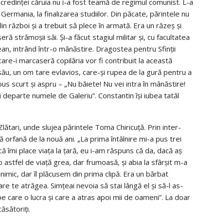
al credinţei căruia nu i-a fost teamă de regimul comu­nist. L-a
n Germa­nia, la finalizarea studiilor. Din păcate, părintele nu
in război şi a trebuit să plece în armată. Era un răzeş şi
ă strămoşii săi. Şi-a făcut stagiul militar şi, cu facul­tatea
n, intrând într-o mânăstire. Dra­gostea pentru Sfin­­ţii
are-i marcaseră copi­lăria vor fi contribuit la aceas­tă
 său, un om tare evlavios, care-şi rupea de la gură pentru a
pus scurt şi aspru – „Nu băiete! Nu vei intra în mâ­năstire!
 departe numele de Ga­leriu”. Con­stan­tin îşi iubea tatăl
 Zlătari, unde slujea părintele Toma Chiricuţă. Prin in­ter­
 orfană de la nouă ani. „La prima întâlnire mi-a pus trei
acă îmi place viaţa la ţară, eu i-am răspuns că da, dacă aş
astfel de viaţă grea, dar frumoasă, şi abia la sfârşit m-a
 nimic, dar îl plăcusem din prima clipă. Era un bărbat
care te atrăgea. Simţeai nevoia să stai lângă el şi să-l as­
 pe care o lucra şi care a atras apoi mii de oameni”. La doar
să­toriţi.