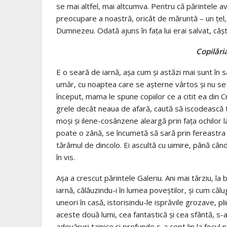
se mai altfel, mai altcumva. Pentru că părintele a
preo­cupare a noastră, oricât de măruntă – un ţel, în
Dum­nezeu. Odată ajuns în faţa lui erai salvat, câş
Copilări
E o seară de iarnă, aşa cum şi astăzi mai sunt în 
umăr, cu noaptea care se aşterne vârtos şi nu se l
început, mama le spune copiilor ce a ci­tit ea din 
grele decât neaua de afară, caută să iscodească tâlc
moşi şi ilene-cosânzene aleargă prin faţa ochilor lar
poate o zână, se încumetă să sară prin fereastra m
tărâ­mul de dincolo. Ei ascultă cu uimire, până câ
în vis.
Aşa a crescut părintele Galeriu. Ani mai târziu, l
iarnă, călăuzindu-i în lumea poveştilor, şi cum călu­
uneori în casă, istorisindu-le is­prăvile groza­ve, pl
aceste două lumi, cea fantastică şi cea sfântă, s-a
adevăruri tai­nice şi profunde s-a copt lin la focul 