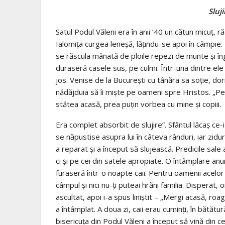
Sluj
Satul Podul Văleni era în anii ’40 un cătun micuţ, r
Ialomiţa curgea leneşă, lăţindu-se apoi în câmpie. D
se răscula mânată de ploile repezi de munte şi îngh
duraseră casele sus, pe culmi. Într-una dintre ele
jos. Venise de la Bucureşti cu tânăra sa soţie, dor
nădăjduia să îi mişte pe oameni spre Hristos. „Pent
stătea acasă, prea puţin vorbea cu mine şi copiii.
Era complet absor­bit de slujire”. Sfântul lăcaş ce-
se năpustise asupra lui în câteva rânduri, iar zidur
a reparat şi a început să slujească. Predicile sale
ci şi pe cei din satele apropiate. O întâmplare an
furaseră într-o noapte caii. Pentru oamenii acelor
câmpul şi nici nu-ţi puteai hrăni familia. Disperat, 
ascultat, apoi i-a spus liniştit – „Mergi acasă, roag
a întâmplat. A doua zi, caii erau cuminţi, în bătăt
bisericuţa din Podul Văleni a început să vină din 