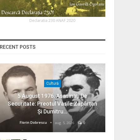
Declaratia 230 ANAF 2020
RECENT POSTS
Cultură
5 August 1976. Asasinați De
Securitate: Preotul Vasile Zăpârțan
Și Dumitru…
Florin Dobrescu
aug. 5, 2026
0