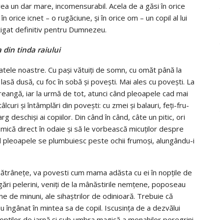
vea un dar mare, incomensurabil. Acela de a găsi în orice
 orice icnet – o rugăciune, şi în orice om – un copil al lui
tigat defi­nitiv pentru Dumnezeu.
a din tinda raiului
satele noastre. Cu paşi vătuiţi de somn, cu omăt până la
asă dusă, cu foc în sobă şi poveşti. Mai ales cu poveşti. La
Crean­gă, iar la urmă de tot, atunci când pleoapele cad mai
uri şi în­tâmplări din poveşti: cu zmei şi balauri, feţi-fru­
g deschişi ai copiilor. Din când în când, câte un pitic, ori
ică di­rect în odaie şi să le vorbească micuţilor des­pre
nd pleoa­pele se plumbuiesc peste ochii frumoşi, alungându-i
a bătrâneţe, va povesti cum mama adăsta cu ei în nopţile de
gări pelerini, veniţi de la mâ­năs­tirile nemţene, popo­seau
ine de mi­nuni, ale sihaştrilor de odi­nioară. Trebuie că
u îngânat în mintea sa de copil. Iscusinţa de a dezvălui
nop­ţilor de iarnă şi sub umbra magică a mona­hilor pere­grini,