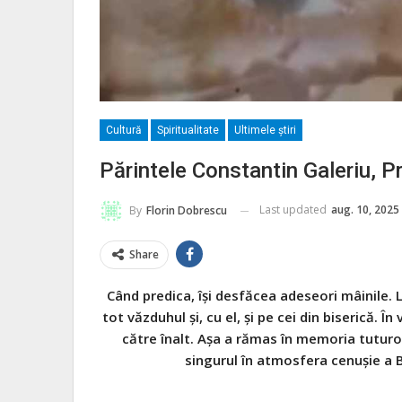
Cultură
Spiritualitate
Ultimele ştiri
Părintele Constantin Galeriu, P
Last updated
aug. 10, 2025
By
Florin Dobrescu
Share
Când predica, îşi desfăcea adeseori mâinile. 
tot văzduhul şi, cu el, şi pe cei din biserică. 
către înalt. Aşa a rămas în memoria tuturor
singurul în at­mosfera cenuşie a Bu