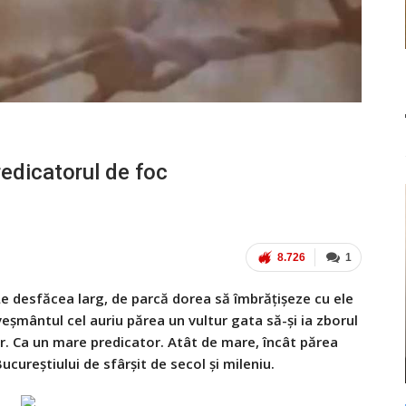
redicatorul de foc
8.726
1
Le desfăcea larg, de parcă dorea să îmbrăţişeze cu ele
În veşmântul cel auriu părea un vultur gata să-şi ia zborul
. Ca un mare pre­dicator. Atât de mare, în­cât părea
cu­reştiului de sfârşit de secol şi mileniu.