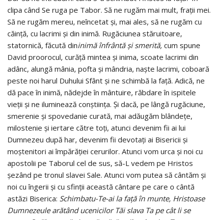
clipa când Se ruga pe Tabor. Să ne rugăm mai mult, fraţii mei.
Să ne rugăm mereu, neîncetat şi, mai ales, să ne rugăm cu
căinţă, cu lacrimi şi din inimă. Rugăciunea stăruitoare,
statornică, făcută din
inimă înfrântă şi smerită,
cum spune
David proorocul, curăţă min­tea şi inima, scoate lacrimi din
adânc, alungă mânia, pofta şi mândria, naşte lacrimi, coboară
peste noi harul Duhului Sfânt şi ne schimbă la faţă. Adică, ne
dă pace în inimă, nădejde în mântuire, răbdare în ispitele
vieţii şi ne iluminează conştiinţa. Şi dacă, pe lângă rugăciune,
smerenie şi spovedanie curată, mai adăugăm blândeţe,
milostenie şi iertare către toţi, atunci devenim fii ai lui
Dumnezeu după har, devenim fii devotaţi ai Bisericii şi
moştenitori ai împărăţiei cerurilor. Atunci vom urca şi noi cu
apostolii pe Taborul cel de sus, să-L vedem pe Hristos
şezând pe tronul slavei Sale. Atunci vom putea să cântăm şi
noi cu îngerii şi cu sfinţii această cântare pe care o cântă
astăzi Biserica:
Schimbatu-Te-ai la faţă în munte, Hristoase
Dumnezeule arătând ucenicilor Tăi slava Ta pe cât
li se