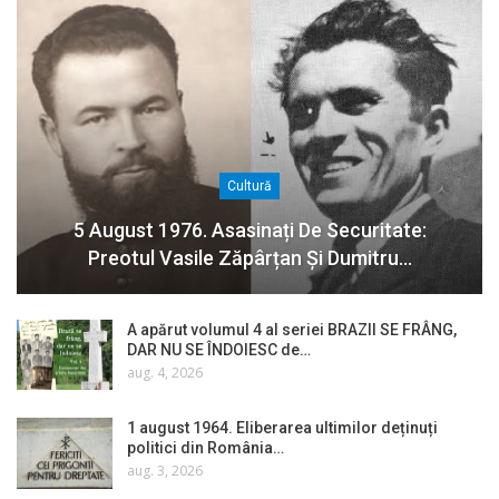
Cultură
5 August 1976. Asasinați De Securitate:
Preotul Vasile Zăpârțan Și Dumitru…
A apărut volumul 4 al seriei BRAZII SE FRÂNG,
DAR NU SE ÎNDOIESC de…
aug. 4, 2026
1 august 1964. Eliberarea ultimilor deținuți
politici din România…
aug. 3, 2026