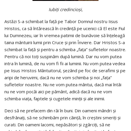
Iubiţi credincioşi,
Astăzi S-a schimbat la faţă pe Tabor Domnul nostru Iisus
Hristos, ca să întărească în credinţă pe ucenici că El este Fiul
lui Dumnezeu, iar în vremea patimii de bunăvoie să înţeleagă
taina mântuirii lumii prin Cruce şi prin Înviere. Dar Hristos S-a
schimbat la faţă şi pentru a schimba „faţa” sufletelor noastre.
Pentru că noi toţi suspinăm după lumină. Dar nu vom putea
intra în lumină, de nu vom fi fii ai luminii. Nu vom putea vedea
pe Iisus Hristos Mântuitorul, şezând pe foc de serafimi şi pe
aripi de heruvimi, dacă nu ne vom schimba şi noi „faţa”
sufletelor noastre. Nu ne vom putea mântui, dacă mai întâi
nu ne vom pocăi aici pe pământ, adică dacă nu ne vom
schimba viaţa, faptele şi cugetele minţii şi ale inimii.
Deci să ne prefacem din răi în buni. Din oameni mândri şi
desfrânaţi, să ne schimbăm prin căinţă, în creştini smeriţi şi
curati. Din oameni lacomi, nepăsători şi zgârciţi, să ne