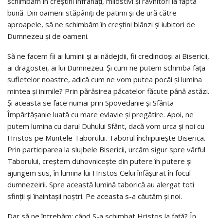
schimbăm în creştini înfrânaţi, milostivi şi râvnitori la fapta
bună. Din oameni stăpâniţi de patimi şi de ură către
aproapele, să ne schimbăm în creştini blânzi şi iubitori de
Dumnezeu şi de oameni.
Să ne facem fii ai luminii şi ai nădejdii, fii credincioşi ai Bisericii,
ai dragostei, ai lui Dumnezeu. Şi cum ne putem schimba faţa
sufletelor noastre, adică cum ne vom putea pocăi şi lumina
mintea şi inimile? Prin părăsirea păcatelor făcute până astăzi.
Şi aceasta se face numai prin Spovedanie şi Sfânta
Împărtăşanie luată cu mare evlavie şi pregătire. Apoi, ne
putem lumina cu darul Duhului Sfânt, dacă vom urca şi noi cu
Hristos pe Muntele Tabo­rului. Taborul închipuieşte Biserica.
Prin participarea la slujbele Bisericii, urcăm sigur spre vârful
Taborului, creştem duhovniceşte din putere în putere şi
ajungem sus, în lumina lui Hristos Celui înfăşurat în focul
dumnezeirii. Spre această lumină taborică au alergat toti
sfinţii şi înaintaşii noştri. Pe aceasta s-a căutăm şi noi.
Dar să ne întrebăm: când S-a schimbat Hristos la faţă? În