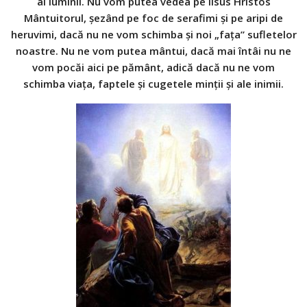
ai luminii. Nu vom putea vedea pe Iisus Hristos
Mântuitorul, şezând pe foc de serafimi şi pe aripi de
heruvimi, dacă nu ne vom schimba şi noi „faţa” sufletelor
noastre. Nu ne vom putea mântui, dacă mai întâi nu ne
vom pocăi aici pe pământ, adică dacă nu ne vom
schimba viaţa, faptele şi cugetele minţii şi ale inimii.