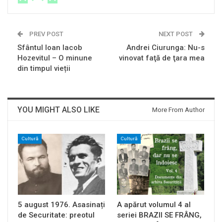
PREV POST
NEXT POST
Sfântul Ioan Iacob
Andrei Ciurunga: Nu-s
Hozevitul – O minune
vinovat faţă de ţara mea
din timpul vieții
YOU MIGHT ALSO LIKE
More From Author
Cultură
Cultură
5 august 1976. Asasinați
A apărut volumul 4 al
de Securitate: preotul
seriei BRAZII SE FRÂNG,