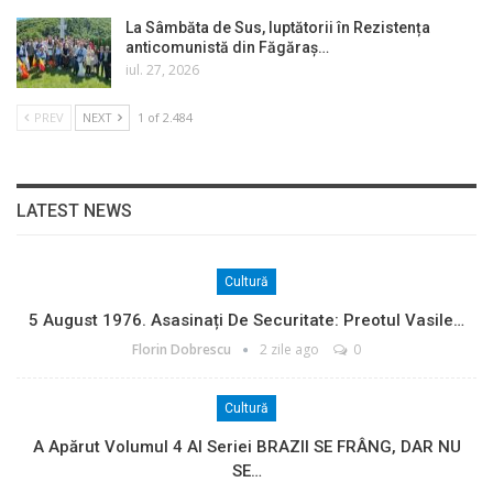
La Sâmbăta de Sus, luptătorii în Rezistența
anticomunistă din Făgăraș…
iul. 27, 2026
PREV
NEXT
1 of 2.484
LATEST NEWS
Cultură
5 August 1976. Asasinați De Securitate: Preotul Vasile…
Florin Dobrescu
2 zile ago
0
Cultură
A Apărut Volumul 4 Al Seriei BRAZII SE FRÂNG, DAR NU
SE…