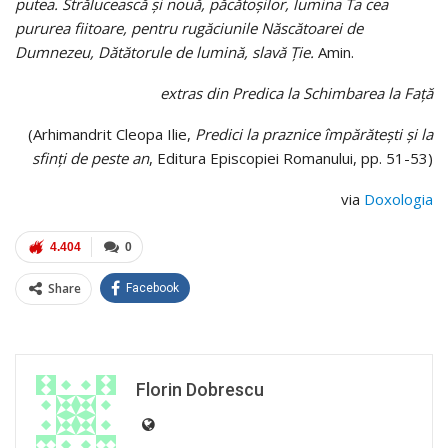
putea. Strălucească şi nouă, păcătoşilor, lumina Ta cea
pururea fiitoare, pentru rugăciunile Născătoarei de
Dumnezeu,
Dătătorule de lumină, slavă Ţie.
Amin.
extras din Predica la Schimbarea la Faţă
(Arhimandrit Cleopa Ilie,
Predici la praznice împărăteşti şi la
sfinţi de peste an
, Editura Episcopiei Romanului, pp. 51-53)
via
Doxologia
4.404
0
Share
Facebook
Florin Dobrescu