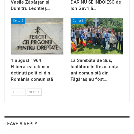
Vasile Zăpârțan și
DAR NU SE ÎNDOIESC de
Dumitru Leontieș…
Ion Gavrilă…
Cultură
Cultură
1 august 1964.
La Sâmbăta de Sus,
Eliberarea ultimilor
luptătorii în Rezistența
deținuți politici din
anticomunistă din
România comunistă
Făgăraș au fost…
PREV
NEXT
LEAVE A REPLY