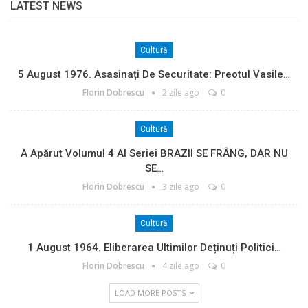
LATEST NEWS
Cultură
5 August 1976. Asasinați De Securitate: Preotul Vasile…
Florin Dobrescu
2 zile ago
0
Cultură
A Apărut Volumul 4 Al Seriei BRAZII SE FRÂNG, DAR NU
SE…
Florin Dobrescu
3 zile ago
0
Cultură
1 August 1964. Eliberarea Ultimilor Deținuți Politici…
Florin Dobrescu
4 zile ago
0
LOAD MORE POSTS