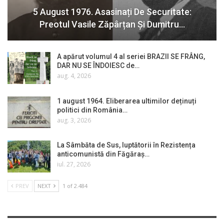
5 August 1976. Asasinați De Securitate:
Preotul Vasile Zăpârțan Și Dumitru…
A apărut volumul 4 al seriei BRAZII SE FRÂNG,
DAR NU SE ÎNDOIESC de…
aug. 4, 2026
1 august 1964. Eliberarea ultimilor deținuți
politici din România…
aug. 3, 2026
La Sâmbăta de Sus, luptătorii în Rezistența
anticomunistă din Făgăraș…
iul. 27, 2026
PREV
NEXT
1 of 2.484