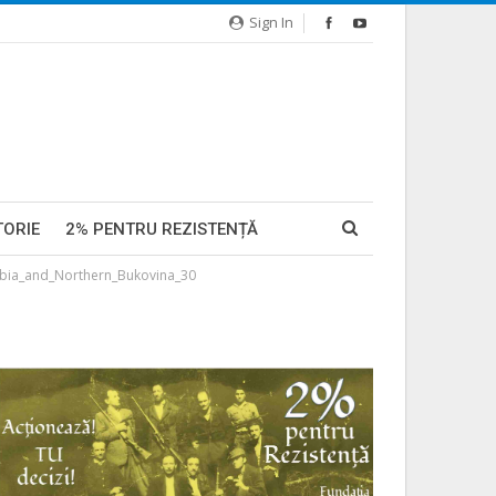
Sign In
TORIE
2% PENTRU REZISTENȚĂ
abia_and_Northern_Bukovina_30