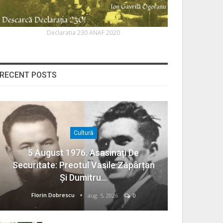
Declaratia 230 ANAF 2020
RECENT POSTS
Cultură
5 August 1976. Asasinați De
Securitate: Preotul Vasile Zăpârțan
Și Dumitru…
Florin Dobrescu
aug. 5, 2026
0