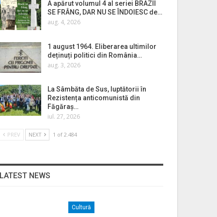
A apărut volumul 4 al seriei BRAZII
SE FRÂNG, DAR NU SE ÎNDOIESC de…
aug. 4, 2026
1 august 1964. Eliberarea ultimilor
deținuți politici din România…
aug. 3, 2026
La Sâmbăta de Sus, luptătorii în
Rezistența anticomunistă din
Făgăraș…
iul. 27, 2026
PREV
NEXT
1 of 2.484
LATEST NEWS
Cultură