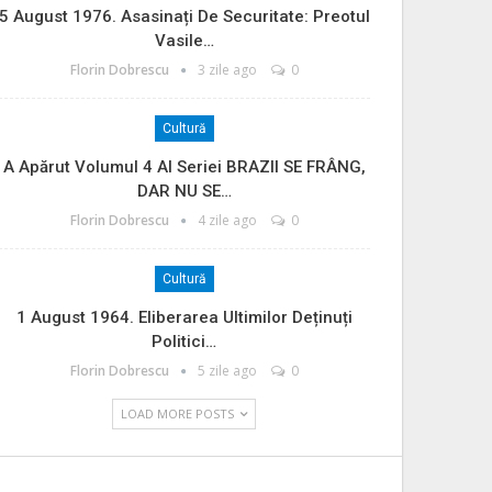
5 August 1976. Asasinați De Securitate: Preotul
Vasile…
Florin Dobrescu
3 zile ago
0
Cultură
A Apărut Volumul 4 Al Seriei BRAZII SE FRÂNG,
DAR NU SE…
Florin Dobrescu
4 zile ago
0
Cultură
1 August 1964. Eliberarea Ultimilor Deținuți
Politici…
Florin Dobrescu
5 zile ago
0
LOAD MORE POSTS