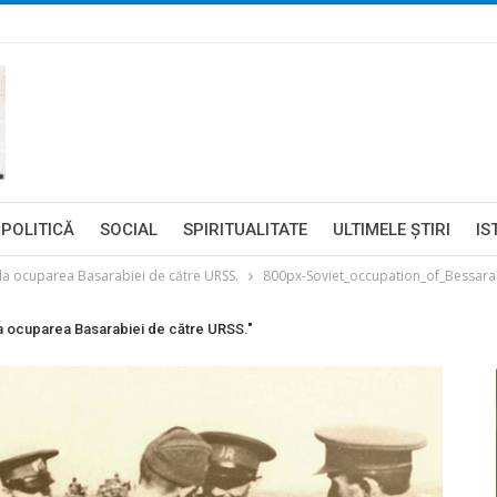
POLITICĂ
SOCIAL
SPIRITUALITATE
ULTIMELE ŞTIRI
IS
la ocuparea Basarabiei de către URSS.
800px-Soviet_occupation_of_Bessar
la ocuparea Basarabiei de către URSS."