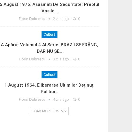
5 August 1976. Asasinați De Securitate: Preotul
Vasile…
Florin Dobrescu
2 zile ago
0
Cultură
A Apărut Volumul 4 Al Seriei BRAZII SE FRÂNG,
DAR NU SE…
Florin Dobrescu
3 zile ago
0
Cultură
1 August 1964. Eliberarea Ultimilor Deținuți
Politici…
Florin Dobrescu
4 zile ago
0
LOAD MORE POSTS