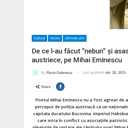
Cultură
Istorie
Ultimele ştiri
De ce l-au făcut “nebun” şi asas
austriece, pe Mihai Eminescu
Last updated
iun. 28, 2025
By
Florin Dobrescu
Share
Poetul Mihai Eminescu nu a fost agreat de a
perceput de poliţia austriacă ca un naţionalis
capitala ducatului Bucovina. Imperiul Habsbu
care intra în conflict cu asociaţiile patriot
idealurile de unitate ale tânărului poet Mihai