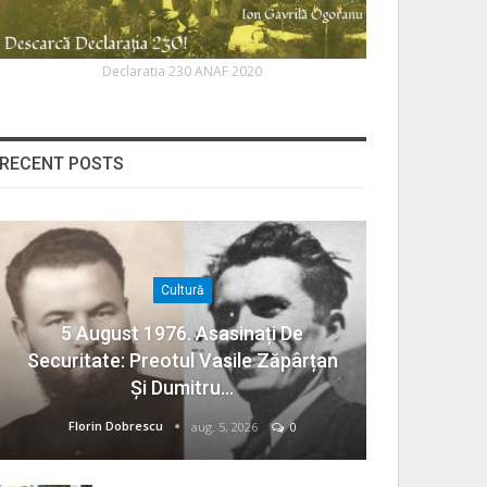
Declaratia 230 ANAF 2020
RECENT POSTS
Cultură
5 August 1976. Asasinați De
Securitate: Preotul Vasile Zăpârțan
Și Dumitru…
Florin Dobrescu
aug. 5, 2026
0