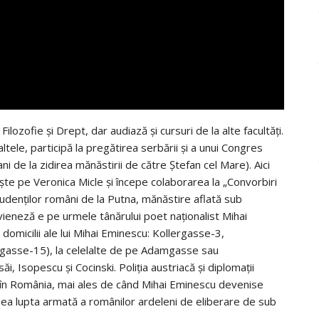
ilozofie și Drept, dar audiază și cursuri de la alte facultăți.
altele, participă la pregătirea serbării și a unui Congres
ni de la zidirea mănăstirii de către Ștefan cel Mare). Aici
ște pe Veronica Micle şi începe colaborarea la „Convorbiri
studenţilor români de la Putna, mănăstire aflată sub
ia vieneză e pe urmele tânărului poet naţionalist Mihai
 domicilii ale lui Mihai Eminescu: Kollergasse-3,
asse-15), la celelalte de pe Adamgasse sau
, Isopescu şi Cocinski. Poliţia austriacă şi diplomaţii
ui în România, mai ales de când Mihai Eminescu devenise
punea lupta armată a românilor ardeleni de eliberare de sub