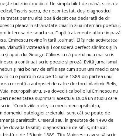
meşte buletinul medical. Un simplu bilet de mână, scris de
medical, înscris sacru, de necontestat, deşi diagnosticul
 este tratat pentru altă boală decât cea declarată de dr.
orescu pleacă în străinătate chiar în ziua internării poetului,
 se pot interesa de soarta sa. După tratamente aflate în pază
essa, Eminescu revine în ţară „calmat”. El îşi reia activitatea
şi. Vlahuţă îl vizitează şi-l consideră perfect sănătos şi în
scu şi apoi a lui George Călinescu că poetul nu a mai scris
inescu a continuat scrie poezie şi proză. Evită jurnalismul
bun şi nici bolnav de sifilis aşa cum spun unii medici care
virii cu o piatră în cap pe 15 iunie 1889 din partea unui
zarea recentă a autopsiei de catre doctorul Vladimir Belis,
 Vuia, neuropsihiatru, s-a dovedit ca bolile lui Eminescu nu
operi necesitatea suprimarii acestuia. După un studiu care
 scrie: “Concluziile mele, ca medic neuropsihiatru,
 în domeniul patologiei creierului, sunt cât se poate de
demenţă paralitică”. Creierul sau, în greutate de 1490 de
fie dovada falsităţii diagnosticului de sifilis, întrucât
tristă zi de 15 iunie 1889, Titu Maiorescu avea să scrie