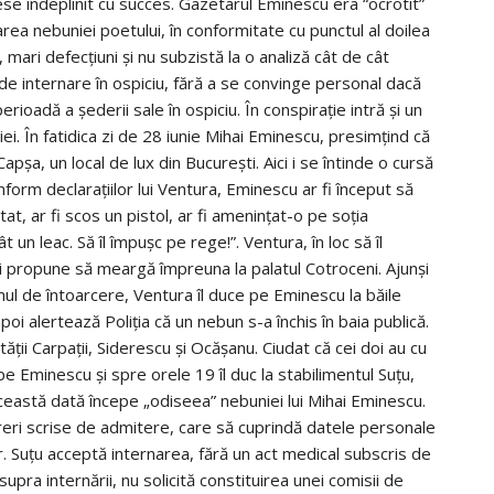
sese îndeplinit cu succes. Gazetarul Eminescu era “ocrotit”
rea nebuniei poetului, în conformitate cu punctul al doilea
, mari defecţiuni şi nu subzistă la o analiză cât de cât
de internare în ospiciu, fără a se convinge personal dacă
rioadă a şederii sale în ospiciu. În conspiraţie intră şi un
iţiei. În fatidica zi de 28 iunie Mihai Eminescu, presimţind că
Capşa, un local de lux din Bucureşti. Aici i se întinde o cursă
form declaraţiilor lui Ventura, Eminescu ar fi început să
tat, ar fi scos un pistol, ar fi ameninţat-o pe soţia
t un leac. Să îl împuşc pe rege!”. Ventura, în loc să îl
 îi propune să meargă împreuna la palatul Cotroceni. Ajunşi
mul de întoarcere, Ventura îl duce pe Eminescu la băile
apoi alertează Poliţia că un nebun s-a închis în baia publică.
tăţii Carpaţii, Siderescu şi Ocăşanu. Ciudat că cei doi au cu
 pe Eminescu şi spre orele 19 îl duc la stabilimentul Suţu,
ceastă dată începe „odiseea” nebuniei lui Mihai Eminescu.
ereri scrise de admitere, care să cuprindă datele personale
i dr. Suţu acceptă internarea, fără un act medical subscris de
supra internării, nu solicită constituirea unei comisii de