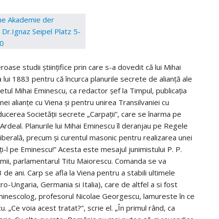
eroase studii ştiinţifice prin care s-a dovedit că lui Mihai
 lui 1883 pentru că încurca planurile secrete de alianţă ale
tul Mihai Eminescu, ca redactor şef la Timpul, publicaţia
ei alianţe cu Viena şi pentru unirea Transilvaniei cu
ducerea Societăţii secrete „Carpaţii”, care se înarma pe
 Ardeal. Planurile lui Mihai Eminescu îl deranjau pe Regele
i liberală, precum şi curentul masonic pentru realizarea unei
ţi-l pe Eminescu!” Acesta este mesajul junimistului P. P.
nimii, parlamentarul Titu Maiorescu. Comanda se va
e ani. Carp se afla la Viena pentru a stabili ultimele
tro-Ungaria, Germania si Italia), care de altfel a si fost
minescolog, profesorul Nicolae Georgescu, lamureste în ce
. „Ce voia acest tratat?”, scrie el. „În primul rând, ca