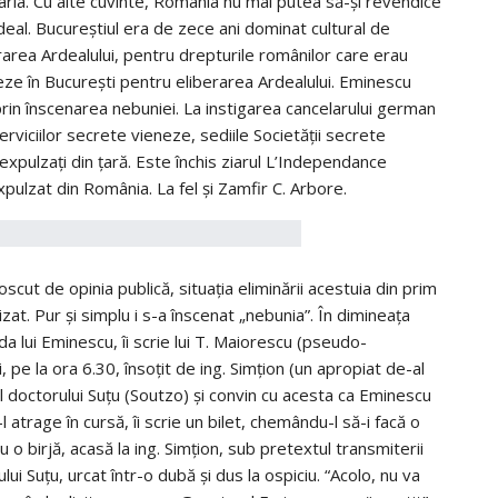
ria. Cu alte cuvinte, România nu mai putea să-şi revendice
rdeal. Bucureştiul era de zece ani dominat cultural de
rarea Ardealului, pentru drepturile românilor care erau
teze în Bucureşti pentru eliberarea Ardealului. Eminescu
i prin înscenarea nebuniei. La instigarea cancelarului german
erviciilor secrete vieneze, sediile Societăţii secrete
şi expulzaţi din ţară. Este închis ziarul L’Independance
xpulzat din România. La fel şi Zamfir C. Arbore.
cut de opinia publică, situaţia eliminării acestuia din prim
alizat. Pur şi simplu i s-a înscenat „nebunia”. În dimineaţa
azda lui Eminescu, îi scrie lui T. Maiorescu (pseudo-
i, pe la ora 6.30, însoţit de ing. Simţion (un apropiat de-al
l doctorului Suţu (Soutzo) şi convin cu acesta ca Eminescu
-l atrage în cursă, îi scrie un bilet, chemându-l să-i facă o
 o birjă, acasă la ing. Simţion, sub pretextul transmiterii
lui Suţu, urcat într-o dubă şi dus la ospiciu. “Acolo, nu va