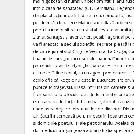
mai fi gazetar, ci numai un biet smintit. Planul fu
într-o casă de sănătate.” (C.L. Cernăianu) Legenda
din planul acţiunii de lichidare a sa, comportă, însă
pertinentă, deoarece Maiorescu iniţiază acţiunea 
poetul a înnebunit sau nu şi stabileşte o anumită pe
ziarist şantajist şi aventurier, posibil agent al pol
va fi arestat la sediul societăţii secrete pleacă la 
de către jurnalistul Grigore Ventura. La Capşa, con
ţină un discurs „politico-socialo-national” înfierbân
patronului şi ar fi strigat „la toate aceste nu-i decâ
calmeze, îi ţine isonul, ca un agent provocator, şi
acolo află că Regele nu este în Bucureşti. Pe dru
publice Mitraşevski, îl lasă într-una din camere şi 
Îi cheamă la faţa locului pe alţi doi membri ai Socie
ei o cămaşă de forţă. Intră în baie, îl imobilizează
unde avea deja rezervat un loc de dinainte. Din a
Dr. Şuţu îl internează pe Eminescu în lipsa unei c
şi domiciliile poetului şi ale petiţionarului. Acelaş
doi medici, nu înştiinţează administraţia specială a