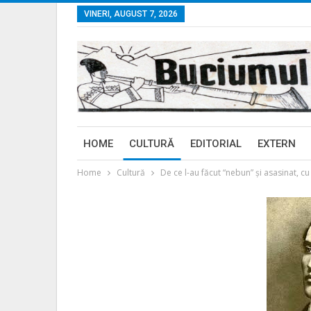
VINERI, AUGUST 7, 2026
HOME
CULTURĂ
EDITORIAL
EXTERN
Home
Cultură
De ce l-au făcut “nebun” şi asasinat, cu