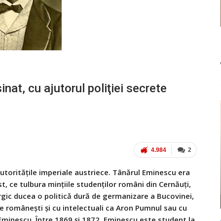
inat, cu ajutorul poliţiei secrete
4.984
2
utorităţile imperiale austriece. Tânărul Eminescu era
t, ce tulbura minţiile studenţilor români din Cernăuţi,
rgic ducea o politică dură de germanizare a Bucovinei,
ice româneşti şi cu intelectuali ca Aron Pumnul sau cu
 Eminescu. Între 1869 şi 1872, Eminescu este student la