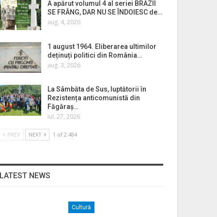
A apărut volumul 4 al seriei BRAZII
SE FRÂNG, DAR NU SE ÎNDOIESC de…
aug. 4, 2026
1 august 1964. Eliberarea ultimilor
deținuți politici din România…
aug. 3, 2026
La Sâmbăta de Sus, luptătorii în
Rezistența anticomunistă din
Făgăraș…
iul. 27, 2026
PREV
NEXT
1 of 2.484
LATEST NEWS
Cultură