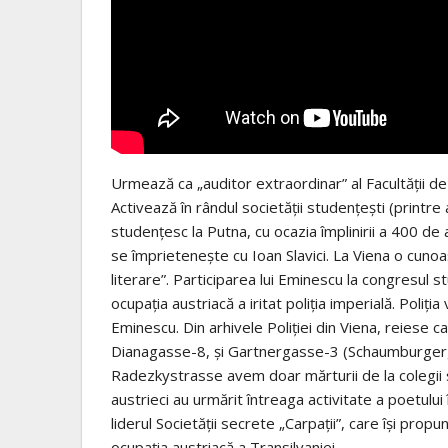
Urmează ca „auditor extraordinar” al Facultăţii de F
Activează în rândul societății studențești (printre 
studențesc la Putna, cu ocazia împlinirii a 400 de a
se împrietenește cu Ioan Slavici. La Viena o cunoa
literare”. Participarea lui Eminescu la congresul 
ocupaţia austriacă a iritat poliţia imperială. Poliţ
Eminescu. Din arhivele Poliţiei din Viena, reiese ca
Dianagasse-8, şi Gartnergasse-3 (Schaumburgerg
Radezkystrasse avem doar mărturii de la colegii săi
austrieci au urmărit întreaga activitate a poetul
liderul Societăţii secrete „Carpaţii”, care îşi pro
ocupaţia austriacă a Transilvaniei.