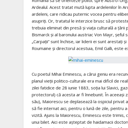
România să se orienteze politic spre Austro-Unga
Ardealul. Acest tratat mută lupta ardelenilor în A
ardeleni, care ridicau puternic vocea pentru elibe
asupriţi. Or, tratatul le interzice brusc să protes
trebuia eliminat din presă şi viaţa culturală a ţări
Bismarck şi al baronului austriac Von Mayr, şeful s
„Carpaţii” sunt închise, iar liderii ei sunt arestaţi 
Roumaine şi directorul acestuia, Emil Galli, este e
Cu poetul Mihai Eminescu, a cărui geniu era recunos
planul vieţii politico-culturale era mai dificil de re
zilei fatidice de 28 iunie 1883, soţia lui Slavici, g
protectorul) că acesta ar fi înnebunit. În aceeaşi z
său), Maiorescu se deplasează la ospiciul privat a
să fie internat aici, pentru o lună de zile, pentru a
vizită. Ajuns la Maiorescu, Eminescu este trimis, cu
unui bilet. Aici este aşteptat de haidamacii doctoru