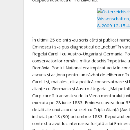
În ultimii 25 de ani s-au scris cărţi şi publicat num
Eminescu i s-a pus diagnosticul de „nebun” în vara
Regelui Carol I cu Austro-Ungaria şi Germania. Poe
conservatorilor români, milita deschis împotriva un
România. Poetul Naţional era implicat activ în con
ascuns şi acţiona pentru un război de eliberare în
Carol I şi, mai ales, elita politică conservatoare ş
alianţe cu Germania şi Austro-Ungaria. „Mai potoli
Carp care îl transmitea de la Viena mentorului Ju
executa pe 28 iunie 1883. Eminescu avea doar 33 d
detalii ale unui acord secret cu Tripla Alianţă (Aus
incheiat pe 18 (30) octombrie 1883. Reputatul e
context a avut loc internarea forţată a lui Eminescu