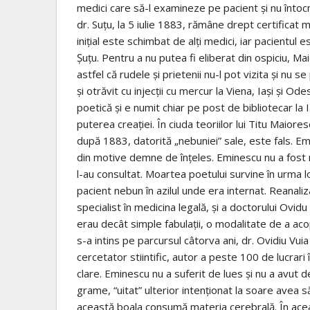
medici care să-l examineze pe pacient şi nu întoc
dr. Suţu, la 5 iulie 1883, rămâne drept certificat 
iniţial este schimbat de alţi medici, iar pacientul
Şuţu. Pentru a nu putea fi eliberat din ospiciu, Mai
astfel că rudele şi prietenii nu-l pot vizita şi nu
şi otrăvit cu injecţii cu mercur la Viena, Iaşi şi Od
poetică şi e numit chiar pe post de bibliotecar la Ia
puterea creaţiei. În ciuda teoriilor lui Titu Maiore
după 1883, datorită „nebuniei” sale, este fals. Em
din motive demne de înţeles. Eminescu nu a fost ne
l-au consultat. Moartea poetului survine în urma lo
pacient nebun în azilul unde era internat. Reanali
specialist în medicina legală, şi a doctorului Ovidu
erau decât simple fabulaţii, o modalitate de a ac
s-a intins pe parcursul câtorva ani, dr. Ovidiu Vuia
cercetator stiintific, autor a peste 100 de lucrari
clare. Eminescu nu a suferit de lues şi nu a avut 
grame, “uitat” ulterior intenţionat la soare avea să 
această boala consumă materia cerebrală. În acea 