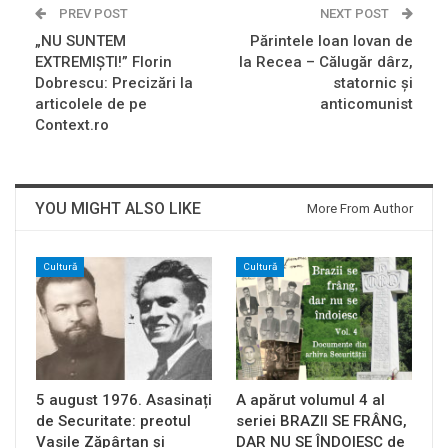
PREV POST
NEXT POST
„NU SUNTEM
Părintele Ioan Iovan de
EXTREMIȘTI!” Florin
la Recea – Călugăr dârz,
Dobrescu: Precizări la
statornic şi
articolele de pe
anticomunist
Context.ro
YOU MIGHT ALSO LIKE
More From Author
Cultură
Cultură
5 august 1976. Asasinați
A apărut volumul 4 al
de Securitate: preotul
seriei BRAZII SE FRÂNG,
Vasile Zăpârțan și
DAR NU SE ÎNDOIESC de