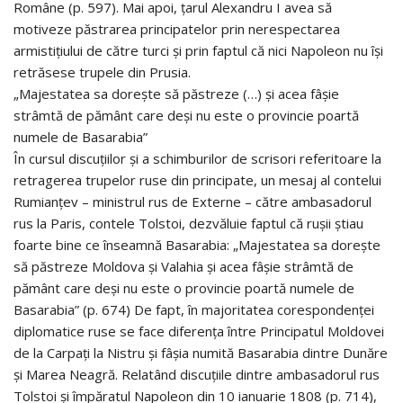
Române (p. 597). Mai apoi, țarul Alexandru I avea să
motiveze păstrarea principatelor prin nerespectarea
armistițiului de către turci și prin faptul că nici Napoleon nu își
retrăsese trupele din Prusia.
„Majestatea sa dorește să păstreze (…) și acea fâșie
strâmtă de pământ care deși nu este o provincie poartă
numele de Basarabia”
În cursul discuțiilor și a schimburilor de scrisori referitoare la
retragerea trupelor ruse din principate, un mesaj al contelui
Rumianțev – ministrul rus de Externe – către ambasadorul
rus la Paris, contele Tolstoi, dezvăluie faptul că rușii știau
foarte bine ce înseamnă Basarabia: „Majestatea sa dorește
să păstreze Moldova și Valahia și acea fâșie strâmtă de
pământ care deși nu este o provincie poartă numele de
Basarabia” (p. 674) De fapt, în majoritatea corespondenței
diplomatice ruse se face diferența între Principatul Moldovei
de la Carpați la Nistru și fâșia numită Basarabia dintre Dunăre
și Marea Neagră. Relatând discuțiile dintre ambasadorul rus
Tolstoi și împăratul Napoleon din 10 ianuarie 1808 (p. 714),