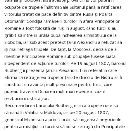
ocupate de trupele Înălțimii Sale Sultanul până la ratificarea
viitorului tratat de pace definitiv dintre Rusia și Poarta
Otomană”. Condiția rămânerii turcilor în afara Principatelor
Române a fost folosită de ruși în august, când turcii s-au
grăbit să intre în Brăila după încheierea armistițiului de la
Slobozia, iar sub acest pretext țarul Alexandru a refuzat să
își mai retragă trupele. De fapt, la Moscova, decizia de a
menține Principatele Române sub ocupație fusese luată
independent de acțiunile turcilor. Pe 19 august 1807, baronul
Budberg îi prezenta țarului Alexandru I un referat în care
afirma că retragerea trupelor țariste dincolo de Nistru ar fi
constituit un avantaj mult prea mare pentru turci, care
puteau traversa Dunărea mult mai repede în cazul
reizbucnirii ostilităților.
Recomandarea baronului Budberg era ca trupele ruse să
rămână în Valahia și Moldova, iar pe 20 august 1807,
generalul Michelson a primit ordin să lungească negocierile
pentru armistițiul cu turcii și să nu se retragă din Principatele