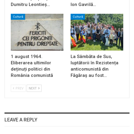
Dumitru Leontieș…
Ion Gavrilă…
Cultură
Cultură
1 august 1964.
La Sâmbăta de Sus,
Eliberarea ultimilor
luptătorii în Rezistența
deținuți politici din
anticomunistă din
România comunistă
Făgăraș au fost…
PREV
NEXT
LEAVE A REPLY