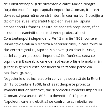
de Constantinopol și de strâmtorile către Marea Neagră.
Rușii doreau să ocupe capitala Imperiului Otoman, francezii
doreau să pună mâna pe strâmtori. În cea mai bună tradiție a
diplomației ruse, împăratul Napoleon avea să-i spună
ambasadorului francez să uite de această propunere, când
acesta i-a reamintit de un mai vechi proiect al unui
Constantinopol independent. Pe 12 martie 1808, contele
Rumianțev alcătuia o sinteză a cererilor ruse, în care formula
clar cererile țarului: „Alipirea Moldovei și Valahiei la Rusia,
astfel ca granița acestui imperiu să fie Dunărea, ceea ce
cuprinde și Basarabia, care de fapt este o fâșie la malul mării
și care în general este considerată ca făcând parte din
Moldova” (p. 822).
Negocierile s-au încheiat prin convenția secretă de la Erfurt
din 12 octombrie 1808, fiind lăsat deoparte proiectul
invadării Indiilor britanice, dar și proiectul împărțirii Imperiului
Otoman. Vara anului 1808 s-a dovedit dificilă pentru
Napoleon, care a trebuit să se confrunte cu rebeliunea
spaniolă, astfel că marile proiecte din est au trebuit să fie