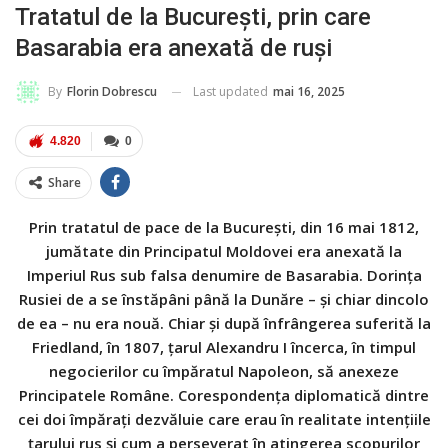
Tratatul de la București, prin care
Basarabia era anexată de ruși
Last updated
mai 16, 2025
By
Florin Dobrescu
4.820
0
Share
Prin tratatul de pace de la București, din 16 mai 1812,
jumătate din Principatul Moldovei era anexată la
Imperiul Rus sub falsa denumire de Basarabia. Dorința
Rusiei de a se înstăpâni până la Dunăre – și chiar dincolo
de ea – nu era nouă. Chiar și după înfrângerea suferită la
Friedland, în 1807, țarul Alexandru I încerca, în timpul
negocierilor cu împăratul Napoleon, să anexeze
Principatele Române. Corespondența diplomatică dintre
cei doi împărați dezvăluie care erau în realitate intențiile
țarului rus și cum a perseverat în atingerea scopurilor