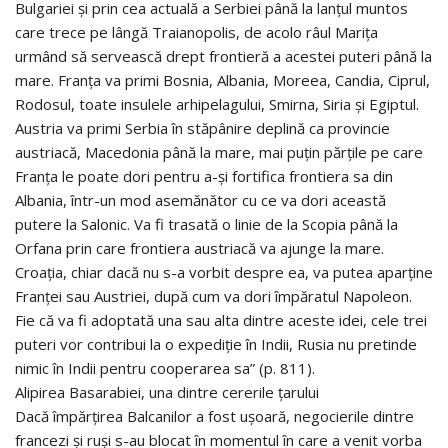
Bulgariei și prin cea actuală a Serbiei până la lanțul muntos
care trece pe lângă Traianopolis, de acolo râul Marița
urmând să servească drept frontieră a acestei puteri până la
mare. Franța va primi Bosnia, Albania, Moreea, Candia, Ciprul,
Rodosul, toate insulele arhipelagului, Smirna, Siria și Egiptul.
Austria va primi Serbia în stăpânire deplină ca provincie
austriacă, Macedonia până la mare, mai puțin părțile pe care
Franța le poate dori pentru a-și fortifica frontiera sa din
Albania, într-un mod asemănător cu ce va dori această
putere la Salonic. Va fi trasată o linie de la Scopia până la
Orfana prin care frontiera austriacă va ajunge la mare.
Croația, chiar dacă nu s-a vorbit despre ea, va putea aparține
Franței sau Austriei, după cum va dori împăratul Napoleon.
Fie că va fi adoptată una sau alta dintre aceste idei, cele trei
puteri vor contribui la o expediție în Indii, Rusia nu pretinde
nimic în Indii pentru cooperarea sa” (p. 811).
Alipirea Basarabiei, una dintre cererile țarului
Dacă împărțirea Balcanilor a fost ușoară, negocierile dintre
francezi și ruși s-au blocat în momentul în care a venit vorba