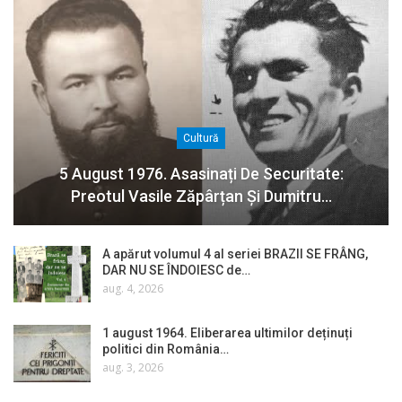
Cultură
5 August 1976. Asasinați De Securitate:
Preotul Vasile Zăpârțan Și Dumitru…
A apărut volumul 4 al seriei BRAZII SE FRÂNG,
DAR NU SE ÎNDOIESC de…
aug. 4, 2026
1 august 1964. Eliberarea ultimilor deținuți
politici din România…
aug. 3, 2026