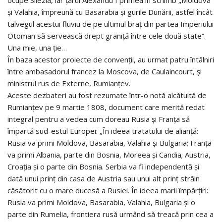
și Valahia, împreună cu Basarabia și gurile Dunării, astfel încât
talvegul acestui fluviu de pe ultimul braț din partea Imperiului
Otoman să servească drept graniță între cele două state”.
Una mie, una ție…
În baza acestor proiecte de convenții, au urmat patru întâlniri
între ambasadorul francez la Moscova, de Caulaincourt, și
ministrul rus de Externe, Rumianțev.
Aceste dezbateri au fost rezumate într-o notă alcătuită de
Rumianțev pe 9 martie 1808, document care merită redat
integral pentru a vedea cum doreau Rusia și Franța să
împartă sud-estul Europei: „În ideea tratatului de alianță:
Rusia va primi Moldova, Basarabia, Valahia și Bulgaria; Franța
va primi Albania, parte din Bosnia, Moreea și Candia; Austria,
Croația și o parte din Bosnia. Serbia va fi independentă și
dată unui prinț din casa de Austria sau unui alt prinț străin
căsătorit cu o mare ducesă a Rusiei. În ideea marii împărțiri:
Rusia va primi Moldova, Basarabia, Valahia, Bulgaria și o
parte din Rumelia, frontiera rusă urmând să treacă prin cea a