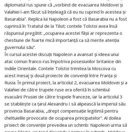
diplomatul rus spune că „vorbind de evacuarea Moldovei și
Valahiei l-am făcut să înțeleagă că eu nu cuprind în acestea și
Basarabia”. Replica lui Napoleon a fost că Basarabia nu a fost
cuprinsă în Tratatul de la Tilsit; contele Tolstoi avea însă
răspunsul pregătit: „ocuparea acestei fâșii ar reprezenta o
chestiune de foarte mică importanță ca să merite atenția
guvernului său”.
În cursul acestei discuții Napoleon a avansat și ideea unui
atac comun franco-rus împotriva posesiunilor britanice din
Indiile Orientale. Contele Tolstoi trimitea la Moscova cu
acest mesaj și două proiecte de convenții între Franța și
Rusia. În primul proiect, la articolul 2, evacuarea Moldovei și a
Valahiei de către trupele ruse era oferită în schimbul
evacuării Prusiei de către trupele franceze, iar la articolul 3
se stabilește ca țarul Alexandru I să alipească la imperiul său
provincia Basarabia, „drept compensație legitimă pentru
cheltuielile provocate de ocuparea principatelor”. Al doilea
proiect de convenție prevedea un schimb: Napoleon urma să
ocupe Silezia, iar țarul Alexandu I primea în schimb „Moldova