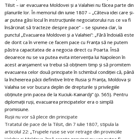
Tilsit – iar evacuarea Moldovei și a Valahiei nu făcea parte din
planurile lor. În memoriul din iunie 1807 – „Câteva idei care și-
ar putea găsi locul în instrucțiunile negociatorului rus ce va fi
însărcinat să tracteze despre pace” – se spunea clar, la
punctul „Evacuarea Moldovei și a Valahiei”: „Fără îndoială este
de dorit ca în vreme ce facem pace cu Franța să ne putem
păstra capacitatea de a negocia direct cu Poarta. Însă
deoarece nu se va putea evita intervenția lui Napoleon în
acest aranjament va trebui să obținem timp și să promitem
evacuarea celor două principate în schimbul condiției că, până
la încheierea păcii definitive între Rusia și Franța, Moldova și
Valahia se vor bucura deplin de drepturile și privilegiile
obținute prin pacea de la Kuciuk-Kainardji” (p. 565). Pentru
diplomații ruși, evacuarea principatelor era o simplă
promisiune.
Rușii nu vor să plece din principate
Tratatul de pace de la Tilsit, din 7 iulie 1807, stipula la
articolul 22: „Trupele ruse se vor retrage din provinciile
Valahia și Moldova, însă aceste provincii nu vor putea fi