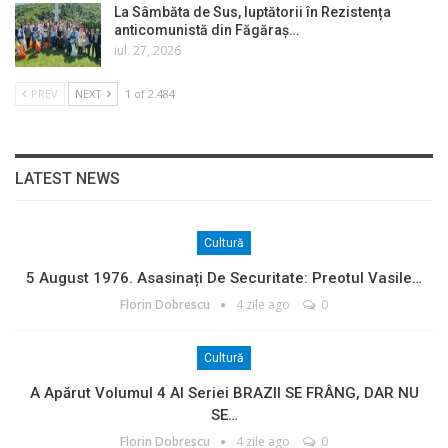
La Sâmbăta de Sus, luptătorii în Rezistența
anticomunistă din Făgăraș…
iul. 27, 2026
PREV
NEXT
1 of 2.484
LATEST NEWS
Cultură
5 August 1976. Asasinați De Securitate: Preotul Vasile…
Florin Dobrescu
4 zile ago
0
Cultură
A Apărut Volumul 4 Al Seriei BRAZII SE FRÂNG, DAR NU
SE…
Florin Dobrescu
4 zile ago
0