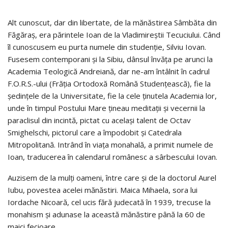
Alt cunoscut, dar din libertate, de la mănăstirea Sâmbăta din
Făgăraş, era părintele Ioan de la Vladimireştii Tecuciului. Când
îl cunoscusem eu purta numele din studenţie, Silviu Iovan.
Fusesem contemporani şi la Sibiu, dânsul învăţa pe arunci la
Academia Teologică Andreiană, dar ne-am întâlnit în cadrul
F.O.R.S.-ului (Frăţia Ortodoxă Română Studenţească), fie la
şedinţele de la Universitate, fie la cele ţinutela Academia lor,
unde în timpul Postului Mare ţineau meditaţii şi vecernii la
paraclisul din incintă, pictat cu acelaşi talent de Octav
Smighelschi, pictorul care a împodobit şi Catedrala
Mitropolitană. Intrând în viaţa monahală, a primit numele de
Ioan, traducerea în calendarul românesc a sârbescului Iovan.
Auzisem de la mulţi oameni, între care şi de la doctorul Aurel
Iubu, povestea acelei mănăstiri. Maica Mihaela, sora lui
Iordache Nicoară, cel ucis fără judecată în 1939, trecuse la
monahism şi adunase la această mănăstire până la 60 de
maici fecioare.