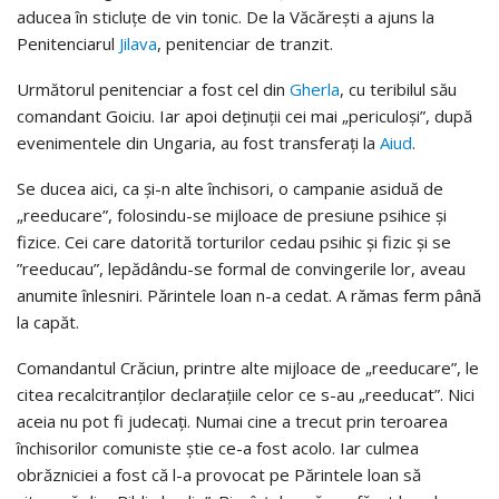
aducea în sticluţe de vin tonic. De la Văcăreşti a ajuns la
Penitenciarul
Jilava
, penitenciar de tranzit.
Următorul penitenciar a fost cel din
Gherla
, cu teribilul său
comandant Goiciu. Iar apoi deţinuţii cei mai „periculoşi”, după
evenimentele din Ungaria, au fost transferaţi la
Aiud
.
Se ducea aici, ca şi-n alte închisori, o campanie asiduă de
„reeducare”, folosindu-se mijloace de presiune psihice şi
fizice. Cei care datorită torturilor cedau psihic şi fizic şi se
”reeducau”, lepădându-se formal de convingerile lor, aveau
anumite înlesniri. Părintele loan n-a cedat. A rămas ferm până
la capăt.
Comandantul Crăciun, printre alte mijloace de „reeducare”, le
citea recalcitranţilor declaraţiile celor ce s-au „reeducat”. Nici
aceia nu pot fi judecaţi. Numai cine a trecut prin teroarea
închisorilor comuniste ştie ce-a fost acolo. Iar culmea
obrăzniciei a fost că l-a provocat pe Părintele loan să