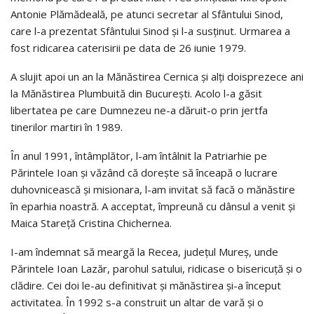
Antonie Plămădeală, pe atunci secretar al Sfântului Sinod,
care l-a prezentat Sfântului Sinod şi l-a susţinut. Urmarea a
fost ridicarea caterisirii pe data de 26 iunie 1979.
A slujit apoi un an la Mănăstirea Cernica și alţi doisprezece ani
la Mănăstirea Plumbuită din Bucureşti. Acolo l-a găsit
libertatea pe care Dumnezeu ne-a dăruit-o prin jertfa
tinerilor martiri în 1989.
În anul 1991, întâmplător, l-am întâlnit la Patriarhie pe
Părintele Ioan şi văzând că doreşte să înceapă o lucrare
duhovnicească şi misionara, l-am invitat să facă o mănăstire
în eparhia noastră. A acceptat, împreună cu dânsul a venit şi
Maica Stareţă Cristina Chichernea.
I-am îndemnat să meargă la Recea, judeţul Mureş, unde
Părintele Ioan Lazăr, parohul satului, ridicase o bisericuţă şi o
clădire. Cei doi le-au definitivat şi mănăstirea şi-a început
activitatea. În 1992 s-a construit un altar de vară şi o