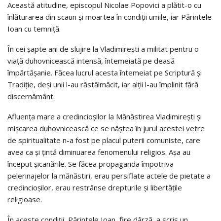
Această atitudine, episcopul Nicolae Popovici a plătit-o cu
înlăturarea din scaun şi moartea în condiţii umile, iar Părintele
Ioan cu temniţă.
În cei şapte ani de slujire la Vladimireşti a militat pentru o
viaţă duhovnicească intensă, întemeiată pe deasă
împărtăşanie. Făcea lucrul acesta întemeiat pe Scriptură şi
Tradiţie, deşi unii l-au răstălmăcit, iar alţii l-au împlinit fără
discernământ.
Afluenţa mare a credincioşilor la Mănăstirea Vladimireşti şi
mişcarea duhovnicească ce se năştea în jurul acestei vetre
de spiritualitate n-a fost pe placul puterii comuniste, care
avea ca şi ţintă diminuarea fenomenului religios. Aşa au
început şicanările. Se făcea propaganda împotriva
pelerinajelor la mănăstiri, erau persiflate actele de pietate a
credincioşilor, erau restrânse drepturile şi libertăţile
religioase.
În aceste condiţii, Părintele Ioan, fire dârză, a scris un