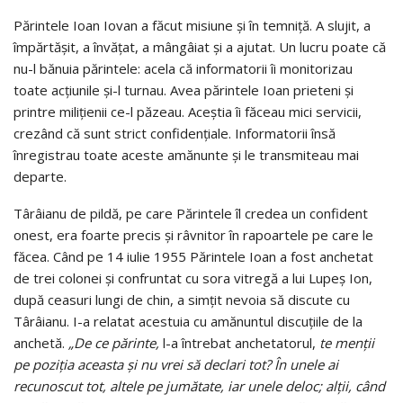
Părintele Ioan Iovan a făcut misiune şi în temniţă. A slujit, a
împărtăşit, a învăţat, a mângâiat şi a ajutat. Un lucru poate că
nu-l bănuia părintele: acela că informatorii îi monitorizau
toate acţiunile şi-l turnau. Avea părintele Ioan prieteni şi
printre miliţienii ce-l păzeau. Aceştia îi făceau mici servicii,
crezând că sunt strict confidenţiale. Informatorii însă
înregistrau toate aceste amănunte şi le transmiteau mai
departe.
Târâianu de pildă, pe care Părintele îl credea un confident
onest, era foarte precis şi râvnitor în rapoartele pe care le
făcea. Când pe 14 iulie 1955 Părintele Ioan a fost anchetat
de trei colonei şi confruntat cu sora vitregă a lui Lupeș Ion,
după ceasuri lungi de chin, a simţit nevoia să discute cu
Târâianu. I-a relatat acestuia cu amănuntul discuţiile de la
anchetă.
„De ce părinte,
l-a întrebat anchetatorul,
te menţii
pe poziţia aceasta şi nu vrei să declari tot? În unele ai
recunoscut tot, altele pe jumătate, iar unele deloc; alţii, când