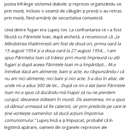
putea înfrânge sistemul diabolic şi represiv organizându-se
prin munţi. Inclusiv o seamă de călugări şi preoţi s-au retras
prin munţi, fiind urmăriţi de securitatea comunistă.
Unul dintre fugari era Lupeș Ion. La confruntarea ce i-a fost
făcută cu Părintele loan, după anchetă, a recunoscut că
„la
Mănăstirea Vladimireşti am fost de două ori, prima oară la
15 august 1954 şi a doua oară la 27 august 1954… I-am
spus Părintelui loan că trăiesc prin munţi împreună cu alţi
fugari şi după aceea Părintele loan m-a împărtăşit… M-a
întrebat dacă am alimente, bani şi acte, eu răspunzându-i că
nu am nici alimente, nici bani și nici acte. S-a dus în altar, de
unde mi-a adus 300 de lei… După ce mi-a dat banii Părintele
loan mi-a spus că ducându-mă înapoi să nu ne pierdem
curajul, deoarece stăteam în munţi. De asemenea, mi-a spus
că dânsul urmează să fie caterisit, iar prin predicile pe care le
ţine vorbeşte oamenilor să ducă acţiuni împotriva
comunismului.”
Lupeș însă a şi împuşcat, probabil că în
legitimă apărare, oameni din organele represive ale