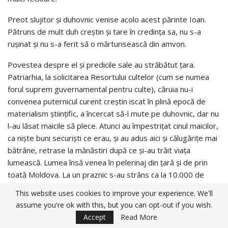
Preot slujitor şi duhovnic venise acolo acest părinte Ioan.
Pătruns de mult duh creştin şi tare în credinţa sa, nu s-a
ruşinat şi nu s-a ferit să o mărturisească din amvon.
Povestea despre el şi predicile sale au străbătut ţara.
Patriarhia, la solicitarea Resortului cultelor (cum se numea
forul suprem guvernamental pentru culte), căruia nu-i
convenea puternicul curent creştin iscat în plină epocă de
materialism ştiinţific, a încercat să-l mute pe duhovnic, dar nu
l-au lăsat maicile să plece. Atunci au împestriţat cinul maicilor,
ca nişte buni securişti ce erau, şi au adus aici şi călugăriţe mai
bătrâne, retrase la mănăstiri după ce şi-au trăit viaţa
lumească. Lumea însă venea în pelerinaj din ţară şi de prin
toată Moldova. La un praznic s-au strâns ca la 10.000 de
pelerini. Cum mulţimile voiau să se mărturisească părintelui
This website uses cookies to improve your experience. We'll
Ioan – slujbele se ţineau în câmp -, duhovnicul nu mai prididea
assume you're ok with this, but you can opt-out if you wish.
să-i asculte pe toţi, pe fiecare în parte, şi a reintrodus
Accept
Read More
spovedania colectivă, ca în creştinismul primitiv. Spuneau cei