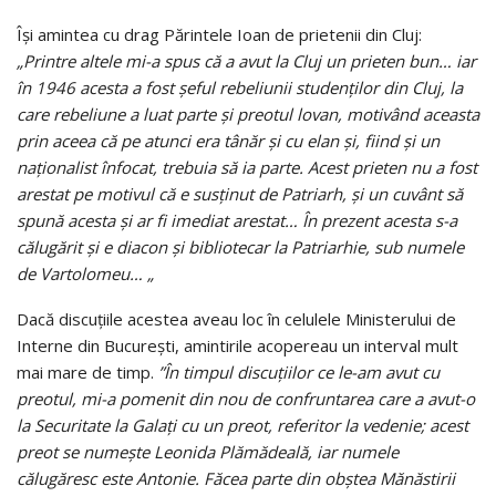
Îşi amintea cu drag Părintele Ioan de prietenii din Cluj:
„Printre altele mi-a spus că a avut la Cluj un prieten bun… iar
în 1946 acesta a fost şeful rebeliunii studenţilor din Cluj, la
care rebeliune a luat parte şi preotul lovan, motivând aceasta
prin aceea că pe atunci era tânăr şi cu elan şi, fiind şi un
naţionalist înfocat, trebuia să ia parte. Acest prieten nu a fost
arestat pe motivul că e susţinut de Patriarh, şi un cuvânt să
spună acesta şi ar fi imediat arestat… În prezent acesta s-a
călugărit şi e diacon şi bibliotecar la Patriarhie, sub numele
de Vartolomeu… „
Dacă discuţiile acestea aveau loc în celulele Ministerului de
Interne din Bucureşti, amintirile acopereau un interval mult
mai mare de timp.
”În timpul discuţiilor ce le-am avut cu
preotul, mi-a pomenit din nou de confruntarea care a avut-o
la Securitate la Galaţi cu un preot, referitor la vedenie; acest
preot se numeşte Leonida Plămădeală, iar numele
călugăresc este Antonie. Făcea parte din obştea Mănăstirii