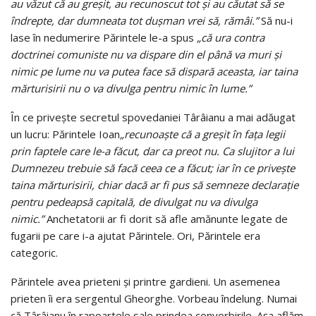
au văzut că au greşit, au recunoscut tot şi au căutat să se
îndrepte, dar dumneata tot duşman vrei să, rămâi.”
Să nu-i
lase în nedumerire Părintele le-a spus
„că ura contra
doctrinei comuniste nu va dispare din el până va muri şi
nimic pe lume nu va putea face să dispară aceasta, iar taina
mărturisirii nu o va divulga pentru nimic în lume.”
În ce priveşte secretul spovedaniei Târâianu a mai adăugat
un lucru: Părintele Ioan
„recunoaşte că a greşit în faţa legii
prin faptele care le-a făcut, dar ca preot nu. Ca slujitor a lui
Dumnezeu trebuie să facă ceea ce a făcut; iar în ce priveşte
taina mărturisirii, chiar dacă ar fi pus să semneze declaraţie
pentru pedeapsă capitală, de divulgat nu va divulga
nimic.”
Anchetatorii ar fi dorit să afle amănunte legate de
fugarii pe care i-a ajutat Părintele. Ori, Părintele era
categoric.
Părintele avea prieteni şi printre gardieni. Un asemenea
prieten îi era sergentul Gheorghe. Vorbeau îndelung. Numai
că Târâianu în rapoartele sale prindea convorbirile. Aşa aflăm