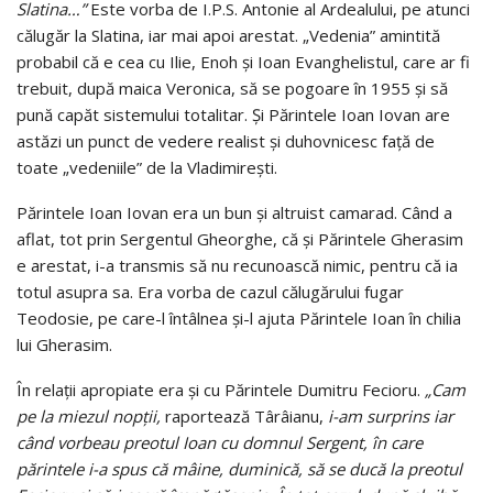
Slatina…”
Este vorba de I.P.S. Antonie al Ardealului, pe atunci
călugăr la Slatina, iar mai apoi arestat. „Vedenia” amintită
probabil că e cea cu Ilie, Enoh şi Ioan Evanghelistul, care ar fi
trebuit, după maica Veronica, să se pogoare în 1955 şi să
pună capăt sistemului totalitar. Şi Părintele Ioan Iovan are
astăzi un punct de vedere realist şi duhovnicesc faţă de
toate „vedeniile” de la Vladimireşti.
Părintele Ioan Iovan era un bun şi altruist camarad. Când a
aflat, tot prin Sergentul Gheorghe, că şi Părintele Gherasim
e arestat, i-a transmis să nu recunoască nimic, pentru că ia
totul asupra sa. Era vorba de cazul călugărului fugar
Teodosie, pe care-l întâlnea și-l ajuta Părintele Ioan în chilia
lui Gherasim.
În relaţii apropiate era şi cu Părintele Dumitru Fecioru.
„Cam
pe la miezul nopţii,
raportează Târâianu,
i-am surprins iar
când vorbeau preotul Ioan cu domnul Sergent, în care
părintele i-a spus că mâine, duminică, să se ducă la preotul