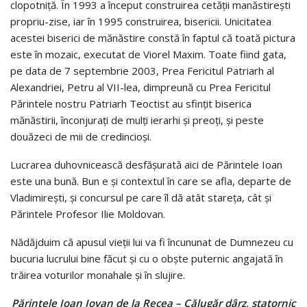
clopotniţă. În 1993 a început construirea cetăţii manăstireşti
propriu-zise, iar în 1995 construirea, bisericii. Unicitatea
acestei biserici de mănăstire constă în faptul că toată pictura
este în mozaic, executat de Viorel Maxim. Toate fiind gata,
pe data de 7 septembrie 2003, Prea Fericitul Patriarh al
Alexandriei, Petru al VII-lea, dimpreună cu Prea Fericitul
Părintele nostru Patriarh Teoctist au sfinţit biserica
mănăstirii, înconjuraţi de mulţi ierarhi şi preoţi, şi peste
douăzeci de mii de credincioşi.
Lucrarea duhovnicească desfăşurată aici de Părintele Ioan
este una bună. Bun e şi contextul în care se afla, departe de
Vladimireşti, şi concursul pe care îl dă atât stareţa, cât şi
Părintele Profesor Ilie Moldovan.
Nădăjduim că apusul vieţii lui va fi încununat de Dumnezeu cu
bucuria lucrului bine făcut şi cu o obşte puternic angajată în
trăirea voturilor monahale şi în slujire.
Părintele Ioan Iovan de la Recea – Călugăr dârz, statornic