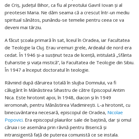
de Criș, județul Bihor, ca fiu al preotului Gavril Iovan şi al
preotesei Maria. Ne dăm seama că a crescut într-un mediu
spiritual sănătos, punându-se temelie pentru ceea ce va
deveni mai târziu.
A făcut şcoala primară în sat, liceul în Oradea, iar Facultatea
de Teologie la Cluj. Erau vremuri grele, Ardealul de nord era
cedat. În 1946 şi-a susţinut teza de licenţă, intitulată „Sfânta
Euharistie şi viaţa mistică”, la Facultatea de Teologie din Sibiu.
În 1947 a început doctoratul în teologie.
Râvnind după dăruirea totală în slujba Domnului, va fi
călugărit în Mănăstirea Sihastru de către Episcopul Antim
Nica. Este hirotonit apoi, în 1948, diacon şi în 1949
ieromonah, pentru Mănăstirea Vladimireşti. L-a hirotonit, cu
binecuvântarea necesară, episcopul de Oradea,
Nicolae
Popovici
. Era episcopul plaiurilor sale de baştină, dar şi omul
căruia i se asemăna prin râvnă pentru Biserică şi
intransigentă faţă de puterea comunistă ce se instala.