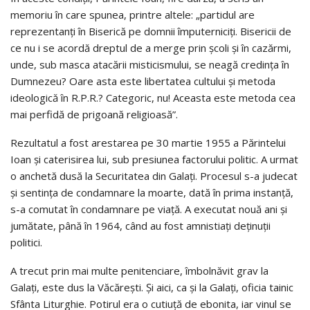
memoriu în care spunea, printre altele: „partidul are
reprezentanţi în Biserică pe domnii împuterniciţi. Bisericii de
ce nu i se acordă dreptul de a merge prin şcoli şi în cazărmi,
unde, sub masca atacării misticismului, se neagă credinţa în
Dumnezeu? Oare asta este libertatea cultului şi metoda
ideologică în R.P.R.? Categoric, nu! Aceasta este metoda cea
mai perfidă de prigoană religioasă”.
Rezultatul a fost arestarea pe 30 martie 1955 a Părintelui
Ioan şi caterisirea lui, sub presiunea factorului politic. A urmat
o anchetă dusă la Securitatea din Galaţi. Procesul s-a judecat
şi sentinţa de condamnare la moarte, dată în prima instanţă,
s-a comutat în condamnare pe viaţă. A executat nouă ani şi
jumătate, până în 1964, când au fost amnistiaţi deţinuţii
politici.
A trecut prin mai multe penitenciare, îmbolnăvit grav la
Galaţi, este dus la Văcăreşti. Şi aici, ca şi la Galaţi, oficia tainic
Sfânta Liturghie. Potirul era o cutiuţă de ebonita, iar vinul se