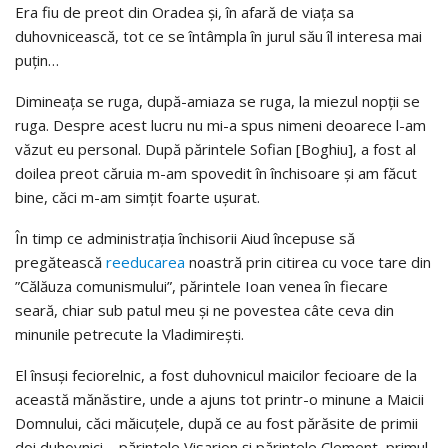
Era fiu de preot din Oradea și, în afară de viața sa
duhovnicească, tot ce se întâmpla în jurul său îl interesa mai
puțin…
Dimineața se ruga, după-amiaza se ruga, la miezul nopții se
ruga. Despre acest lucru nu mi-a spus nimeni deoarece l-am
văzut eu personal. După părintele Sofian [Boghiu], a fost al
doilea preot căruia m-am spovedit în închisoare și am făcut
bine, căci m-am simțit foarte ușurat.
În timp ce administrația închisorii Aiud începuse să
pregătească
reeducarea
noastră prin citirea cu voce tare din
”Călăuza comunismului”, părintele Ioan venea în fiecare
seară, chiar sub patul meu și ne povestea câte ceva din
minunile petrecute la Vladimirești.
El însuși feciorelnic, a fost duhovnicul maicilor fecioare de la
această mănăstire, unde a ajuns tot printr-o minune a Maicii
Domnului, căci măicuțele, după ce au fost părăsite de primii
doi duhovnici – părintele Visarion și părintele Clement, primul