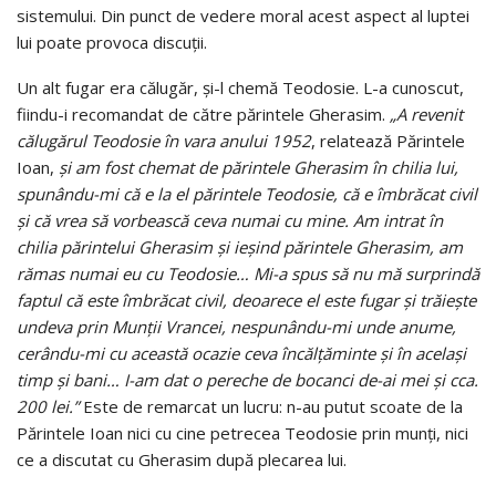
sistemului. Din punct de vedere moral acest aspect al luptei
lui poate provoca discuții.
Un alt fugar era călugăr, şi-l chemă Teodosie. L-a cunoscut,
fiindu-i recomandat de către părintele Gherasim.
„A revenit
călugărul Teodosie în vara anului 1952
, relatează Părintele
Ioan,
şi am fost chemat de părintele Gherasim în chilia lui,
spunându-mi că e la el părintele Teodosie, că e îmbrăcat civil
şi că vrea să vorbească ceva numai cu mine. Am intrat în
chilia părintelui Gherasim şi ieşind părintele Gherasim, am
rămas numai eu cu Teodosie… Mi-a spus să nu mă surprindă
faptul că este îmbrăcat civil, deoarece el este fugar şi trăieşte
undeva prin Munţii Vrancei, nespunându-mi unde anume,
cerându-mi cu această ocazie ceva încălţăminte şi în acelaşi
timp şi bani… I-am dat o pereche de bocanci de-ai mei şi cca.
200 lei.”
Este de remarcat un lucru: n-au putut scoate de la
Părintele Ioan nici cu cine petrecea Teodosie prin munţi, nici
ce a discutat cu Gherasim după plecarea lui.