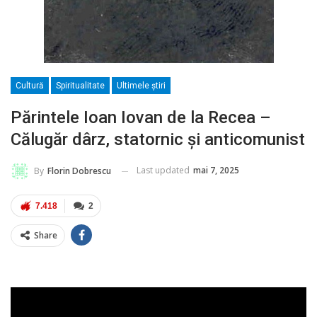
Cultură
Spiritualitate
Ultimele ştiri
Părintele Ioan Iovan de la Recea –
Călugăr dârz, statornic şi anticomunist
Last updated
mai 7, 2025
By
Florin Dobrescu
7.418
2
Share