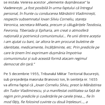
se instala. Venirea acestor „elemente duşmănoase” la
Vladimireşti:
„a fost posibilă în urma faptului că întregul
personal, în frunte cu conducerea Mănăstirii Vladimireşti,
respectiv subsemnatul Iovan Silviu Corneliu, stareţa
Veronica, secretara Mihaela, precum şi călugăriţele Teodosia,
Fevronia, Tiberiada şi Epiharia, am creat o atmosferă
naţională şi potrivnică comunismului… Pe unii dintre aceştia
i-am ajutat cu bani, iar altora le-am procurat buletine de
identitate, medicamente, încălţăminte, etc. Prin predicile pe
care le ţinem îmi exprimam duşmănia împotriva
comunismului şi sub această formă atacam regimul
democrat din ţară.”
Pe 5 decembrie 1955, Tribunalul Militar Teritorial Bucureşti,
sub preşedinţia maiorului Branovici Ion, în sentinţa nr. 1655
va afirma faptul că
„Iovan Corneliu Silviu, preot la Mănăstirea
din Tudor Vladimirescu, şi-a manifestat ostilitatea sa faţă de
regim prin predicile şi cuvântările pe carele ţinea…, fie în
mod făţiş, fie folosind cuvinte cu două înţelesuri…, a