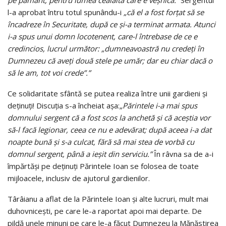
pe pământ, pentru lumea cealaltă care e veşnică.”
Sergentul
l-a aprobat întru totul spunându-i
„că el a fost forţat să se
încadreze în Securitate, după ce şi-a terminat armata. Atunci
i-a spus unui domn locotenent, care-l întrebase de ce e
credincios, lucrul următor: „dumneavoastră nu credeţi în
Dumnezeu că aveţi două stele pe umăr; dar eu chiar dacă o
să le am, tot voi crede”.”
Ce solidaritate sfântă se putea realiza între unii gardieni şi
deţinuţi! Discuţia s-a încheiat aşa:
„Părintele i-a mai spus
domnului sergent că a fost scos la anchetă şi că aceştia vor
să-l facă legionar, ceea ce nu e adevărat; după aceea i-a dat
noapte bună şi s-a culcat, fără să mai stea de vorbă cu
domnul sergent, până a ieşit din serviciu.”
În râvna sa de a-i
împărtăşi pe deţinuţi Părintele Ioan se folosea de toate
mijloacele, inclusiv de ajutorul gardienilor.
Târâianu a aflat de la Părintele Ioan şi alte lucruri, mult mai
duhovniceşti, pe care le-a raportat apoi mai departe. De
pildă unele minuni pe care le-a făcut Dumnezeu la Mănăstirea