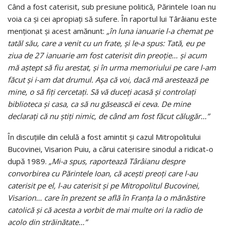
Când a fost caterisit, sub presiune politică, Părintele Ioan nu
voia ca şi cei apropiaţi să sufere. În raportul lui Târâianu este
menţionat şi acest amănunt:
„în luna ianuarie l-a chemat pe
tatăl său, care a venit cu un frate, şi le-a spus: Tată, eu pe
ziua de 27 ianuarie am fost caterisit din preoţie… şi acum
mă aştept să fiu arestat, şi în urma memoriului pe care l-am
făcut şi i-am dat drumul. Aşa că voi, dacă mă arestează pe
mine, o să fiţi cercetaţi. Să vă duceţi acasă şi controlaţi
biblioteca şi casa, ca să nu găsească ei ceva. De mine
declaraţi că nu ştiţi nimic, de când am fost făcut călugăr…”
În discuţiile din celulă a fost amintit şi cazul Mitropolitului
Bucovinei, Visarion Puiu, a cărui caterisire sinodul a ridicat-o
după 1989.
„Mi-a spus, raportează Târâianu despre
convorbirea cu Părintele Ioan, că aceşti preoţi care l-au
caterisit pe el, l-au caterisit şi pe Mitropolitul Bucovinei,
Visarion… care în prezent se află în Franţa la o mănăstire
catolică şi că acesta a vorbit de mai multe ori la radio de
acolo din străinătate…”