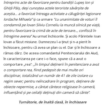
întreprins acte de favorizare pentru bandiţii Lupeș Ion şi
Ghiţă Păiş, deşi cunoştea actele teroriste săvârşite de
aceştia… a favorizat întreaga activitate a călugăriței legionare
Iordache Mihaela”
şi ca urmare
”cu unanimitate de voturi îl
condamnă pe lovan Silviu Corneliu la muncă silnică pe viaţă,
pentru favorizare la crimă de acte de teroare.., confiscă în
întregime averea”
Au urmat închisorile. Şi acolo Părintele Ioan
lovan a făcut misiune. Dumnezeu l-a ţinut şi n-a pierit în
închisoare, pentru că avea un plan cu el. Dar şi în închisoare a
rămas dârz. De aceea comandantul Penitenciarului din Aiud,
în caracterizarea pe care i-o face, spune că a avut o
comportare „rea”:
„în timpul deţinerii în penitenciare a avut
o comportare rea, fiind pedepsit de mai multe ori
disciplinar, totalizând un număr de 41 de zile izolare cu
regim sever; pentru neîncadrare în program, deţinere de
obiecte nepermise, a cântat cântece religioase în cameră,
influenţând şi pe ceilalţi deţinuţi din cameră să cânte”
.
Turnătorie, de înaltă clasă, în închisoare