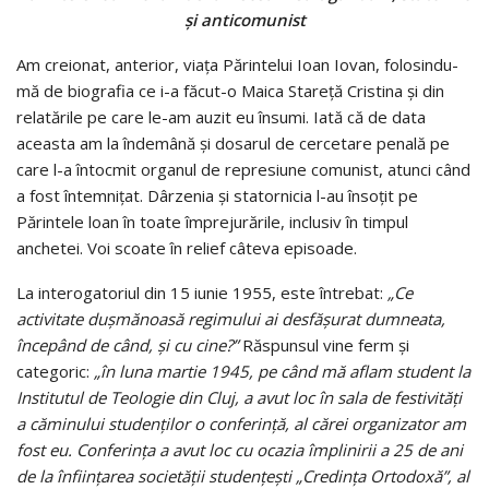
şi anticomunist
Am creionat, anterior, viaţa Părintelui Ioan Iovan, folosindu-
mă de biografia ce i-a făcut-o Maica Stareţă Cristina şi din
relatările pe care le-am auzit eu însumi. Iată că de data
aceasta am la îndemână şi dosarul de cercetare penală pe
care l-a întocmit organul de represiune comunist, atunci când
a fost întemniţat. Dârzenia şi statornicia l-au însoţit pe
Părintele loan în toate împrejurările, inclusiv în timpul
anchetei. Voi scoate în relief câteva episoade.
La interogatoriul din 15 iunie 1955, este întrebat:
„Ce
activitate duşmănoasă regimului ai desfăşurat dumneata,
începând de când, şi cu cine?”
Răspunsul vine ferm şi
categoric:
„în luna martie 1945, pe când mă aflam student la
Institutul de Teologie din Cluj, a avut loc în sala de festivităţi
a căminului studenţilor o conferinţă, al cărei organizator am
fost eu. Conferinţa a avut loc cu ocazia împlinirii a 25 de ani
de la înfiinţarea societăţii studenţeşti „Credinţa Ortodoxă”, al