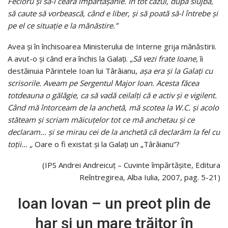
Fecioru şi să-i ceară împărtăşanie. În tot cazul, după slujbă,
să caute să vorbească, când e liber, şi să poată să-l întrebe şi
pe el ce situaţie e la mănăstire.”
Avea şi în închisoarea Ministerului de Interne grija mănăstirii.
A avut-o şi când era închis la Galaţi.
„Să vezi frate Ioane,
îi
destăinuia Părintele Ioan lui Târâianu,
aşa era şi la Galaţi cu
scrisorile. Aveam pe Sergentul Major Ioan. Acesta făcea
totdeauna o gălăgie, ca să vadă ceilalţi că e activ şi e vigilent.
Când mă întorceam de la anchetă, mă scotea la W.C. şi acolo
stăteam şi scriam măicuţelor tot ce mă anchetau şi ce
declaram… şi se mirau cei de la anchetă că declarăm la fel cu
toţii… „
Oare o fi existat şi la Galaţi un „Târâianu”?
(IPS Andrei Andreicuț – Cuvinte împărtășite, Editura
Reîntregirea, Alba Iulia, 2007, pag. 5-21)
Ioan Iovan – un preot plin de
har și un mare trăitor în