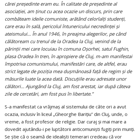
cărei preşedinte eram eu. În calitate de preşedinte al
asociaţiei, am ţinut cu acea ocazie un discurs, prin care
combăteam ideile comuniste, arătând celorlalţi studenţi,
care erau în sală, pericolul întunericului necredinţei şi
ateismului… În anul 1946, în preajma alegerilor, pe când
călătoream cu trenul de la Oradea la Cluj, venind de la
părinţii mei care locuiau în comuna Oşorhei, satul Fughin,
plasa Oradea în tren, în apropiere de Cluj, m-am manifestai
împotriva comunismului, manifestări care, de altfel, erau
strict legate de poziţia mea duşmănoasă faţă de regim şi de
măsurile luate la acea dată. Discuţiile erau adresate unor
călători… Ajungând la Cluj, am fost arestat, iar după câteva
zile de cercetări, am fost pus în libertate.”
S-a manifestat ca vrăjmaş al sistemului de câte ori a avut
ocazia, inclusiv în liceul „Gheorghe Bariţiu” din Cluj, unde, o
vreme, a fost profesor de religie. Dar curaj şi mai mare a
dovedit ajutându-i pe luptătorii anticomunişti fugiţi prin munţi.
Se ştie că o seamă de idealişti temerari credeau că vor