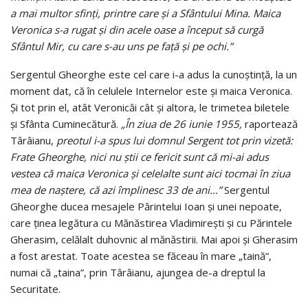
a mai multor sfinţi, printre care şi a Sfântului Mina. Maica
Veronica s-a rugat şi din acele oase a început să curgă
Sfântul Mir, cu care s-au uns pe faţă şi pe ochi.”
Sergentul Gheorghe este cel care i-a adus la cunoştinţă, la un
moment dat, că în celulele Internelor este şi maica Veronica.
Şi tot prin el, atât Veronicăi cât şi altora, le trimetea biletele
şi Sfânta Cuminecătură.
„În ziua de 26 iunie 1955,
raportează
Târâianu,
preotul i-a spus lui domnul Sergent tot prin vizetă:
Frate Gheorghe, nici nu ştii ce fericit sunt că mi-ai adus
vestea că maica Veronica şi celelalte sunt aici tocmai în ziua
mea de naştere, că azi împlinesc 33 de ani…”
Sergentul
Gheorghe ducea mesajele Părintelui Ioan şi unei nepoate,
care ţinea legătura cu Mănăstirea Vladimireşti şi cu Părintele
Gherasim, celălalt duhovnic al mănăstirii. Mai apoi şi Gherasim
a fost arestat. Toate acestea se făceau în mare „taină”,
numai că „taina”, prin Târâianu, ajungea de-a dreptul la
Securitate.