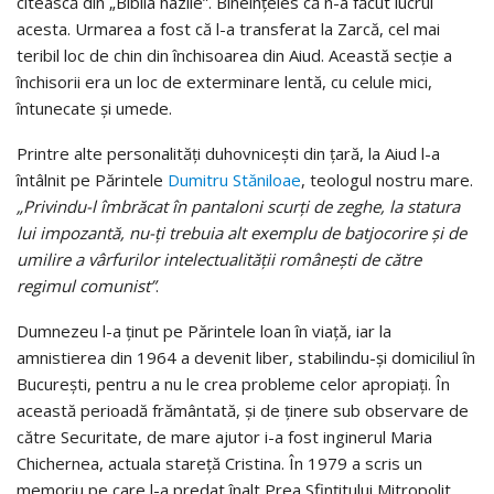
citească din „Biblia hazlie”. Bineînţeles că n-a făcut lucrul
acesta. Urmarea a fost că l-a transferat la Zarcă, cel mai
teribil loc de chin din închisoarea din Aiud. Această secţie a
închisorii era un loc de exterminare lentă, cu celule mici,
întunecate şi umede.
Printre alte personalităţi duhovniceşti din ţară, la Aiud l-a
întâlnit pe Părintele
Dumitru Stăniloae
, teologul nostru mare.
„Privindu-l îmbrăcat în pantaloni scurţi de zeghe, la statura
lui impozantă, nu-ţi trebuia alt exemplu de batjocorire şi de
umilire a vârfurilor intelectualităţii româneşti de către
regimul comunist”
.
Dumnezeu l-a ţinut pe Părintele loan în viaţă, iar la
amnistierea din 1964 a devenit liber, stabilindu-şi domiciliul în
Bucureşti, pentru a nu le crea probleme celor apropiaţi. În
această perioadă frământată, şi de ținere sub observare de
către Securitate, de mare ajutor i-a fost inginerul Maria
Chichernea, actuala stareţă Cristina. În 1979 a scris un
memoriu pe care l-a predat înalt Prea Sfinţitului Mitropolit