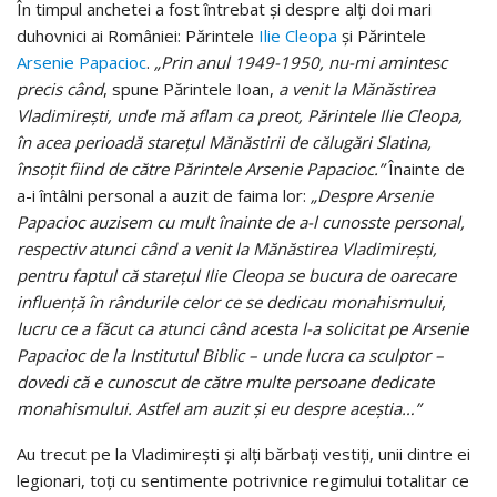
În timpul anchetei a fost întrebat şi despre alţi doi mari
duhovnici ai României: Părintele
Ilie Cleopa
şi Părintele
Arsenie Papacioc
.
„Prin anul 1949-1950, nu-mi amintesc
precis când
, spune Părintele Ioan,
a venit la Mănăstirea
Vladimireşti, unde mă aflam ca preot, Părintele Ilie Cleopa,
în acea perioadă stareţul Mănăstirii de călugări Slatina,
însoţit fiind de către Părintele Arsenie Papacioc.”
Înainte de
a-i întâlni personal a auzit de faima lor:
„Despre Arsenie
Papacioc auzisem cu mult înainte de a-l cunosste personal,
respectiv atunci când a venit la Mănăstirea Vladimireşti,
pentru faptul că stareţul Ilie Cleopa se bucura de oarecare
influenţă în rândurile celor ce se dedicau monahismului,
lucru ce a făcut ca atunci când acesta l-a solicitat pe Arsenie
Papacioc de la Institutul Biblic – unde lucra ca sculptor –
dovedi că e cunoscut de către multe persoane dedicate
monahismului. Astfel am auzit şi eu despre aceştia…”
Au trecut pe la Vladimireşti şi alţi bărbaţi vestiţi, unii dintre ei
legionari, toţi cu sentimente potrivnice regimului totalitar ce