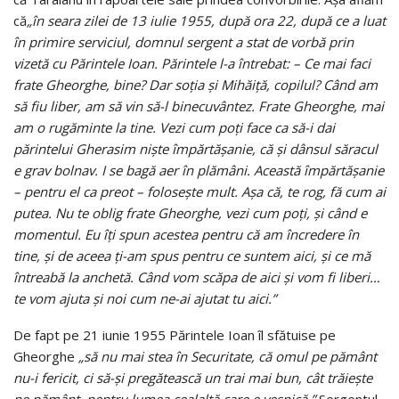
că
„în seara zilei de 13 iulie 1955, după ora 22, după ce a luat
în primire serviciul, domnul sergent a stat de vorbă prin
vizetă cu Părintele Ioan. Părintele l-a întrebat: – Ce mai faci
frate Gheorghe, bine? Dar soţia şi Mihăiță, copilul? Când am
să fiu liber, am să vin să-l binecuvântez. Frate Gheorghe, mai
am o rugăminte la tine. Vezi cum poţi face ca să-i dai
părintelui Gherasim nişte împărtăşanie, că şi dânsul săracul
e grav bolnav. I se bagă aer în plămâni. Această împărtăşanie
– pentru el ca preot – foloseşte mult. Aşa că, te rog, fă cum ai
putea. Nu te oblig frate Gheorghe, vezi cum poţi, şi când e
momentul. Eu îţi spun acestea pentru că am încredere în
tine, şi de aceea ţi-am spus pentru ce suntem aici, şi ce mă
întreabă la anchetă. Când vom scăpa de aici şi vom fi liberi…
te vom ajuta şi noi cum ne-ai ajutat tu aici.”
De fapt pe 21 iunie 1955 Părintele Ioan îl sfătuise pe
Gheorghe
„să nu mai stea în Securitate, că omul pe pământ
nu-i fericit, ci să-şi pregătească un trai mai bun, cât trăieşte