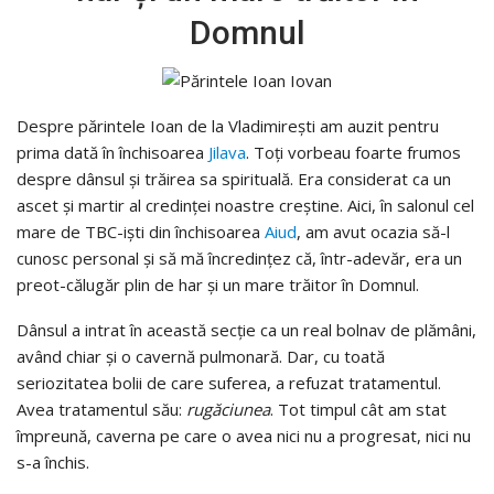
Domnul
Despre părintele Ioan de la Vladimirești am auzit pentru
prima dată în închisoarea
Jilava
. Toți vorbeau foarte frumos
despre dânsul și trăirea sa spirituală. Era considerat ca un
ascet și martir al credinței noastre creștine. Aici, în salonul cel
mare de TBC-iști din închisoarea
Aiud
, am avut ocazia să-l
cunosc personal și să mă încredințez că, într-adevăr, era un
preot-călugăr plin de har și un mare trăitor în Domnul.
Dânsul a intrat în această secție ca un real bolnav de plămâni,
având chiar și o cavernă pulmonară. Dar, cu toată
seriozitatea bolii de care suferea, a refuzat tratamentul.
Avea tratamentul său:
rugăciunea
. Tot timpul cât am stat
împreună, caverna pe care o avea nici nu a progresat, nici nu
s-a închis.