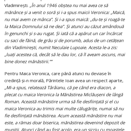
Vladimireşti.
„În anul 1946 obştea nu mai avea ce să
mănânce şi a venit o soră şi i-a spus maicii Veronica: „Maică,
nu mai avem ce mânca”. Şi i-a spus maică: „du-te şi roagă-te
la Maica Domnului să ne dea”. Şi atunci au căzut amândouă
în genunchi şi s-au rugat. Şi iată că a apărut un car încărcat
cu saci de făină, de grâu şi de porumb, adus de un cetăţean
din Vladimireşti, numit Neculaie Lupoaie. Acesta le-a zis:
„luaţi acestea că, decât să le dau lor, că îl aveam ascuns, mai
bine donez mănăstirii.””
Pentru Maica Veronica, care până atunci nu deviase în
credinţă şi-n morală, Părintele Ioan avea un respect aparte,
„Mi-a spus, relatează Târâianu, că pe când era diacon, a
plecat cu maica Veronica la Mănăstirea Miclăușeni de lângă
Roman. Această mănăstire urma să fie desfiinţată şi el cu
maica Veronica au trimis mai multe călugăriţe, numai să nu
fie desfiinţată mănăstirea. Acum această mănăstire nu mai
este, a rămas doar biserica, mănăstirea devenind depozit de
muniţii. Atunci când au fost acolo, era un sicriu cu moaştele