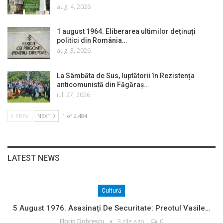
aug. 4, 2026
1 august 1964. Eliberarea ultimilor deținuți
politici din România…
aug. 3, 2026
La Sâmbăta de Sus, luptătorii în Rezistența
anticomunistă din Făgăraș…
iul. 27, 2026
PREV
NEXT
1 of 2.484
LATEST NEWS
Cultură
5 August 1976. Asasinați De Securitate: Preotul Vasile…
Florin Dobrescu
3 zile ago
0