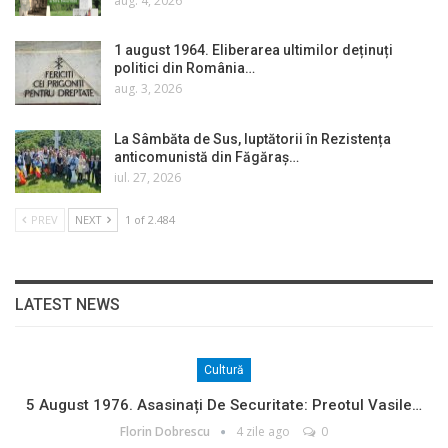
aug. 4, 2026
1 august 1964. Eliberarea ultimilor deținuți
politici din România…
aug. 3, 2026
La Sâmbăta de Sus, luptătorii în Rezistența
anticomunistă din Făgăraș…
iul. 27, 2026
PREV
NEXT
1 of 2.484
LATEST NEWS
Cultură
5 August 1976. Asasinați De Securitate: Preotul Vasile…
Florin Dobrescu
4 zile ago
0