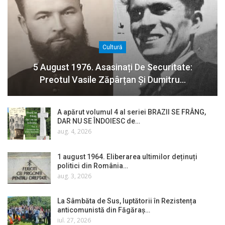
Cultură
5 August 1976. Asasinați De Securitate:
Preotul Vasile Zăpârțan Și Dumitru…
A apărut volumul 4 al seriei BRAZII SE FRÂNG,
DAR NU SE ÎNDOIESC de…
aug. 4, 2026
1 august 1964. Eliberarea ultimilor deținuți
politici din România…
aug. 3, 2026
La Sâmbăta de Sus, luptătorii în Rezistența
anticomunistă din Făgăraș…
iul. 27, 2026