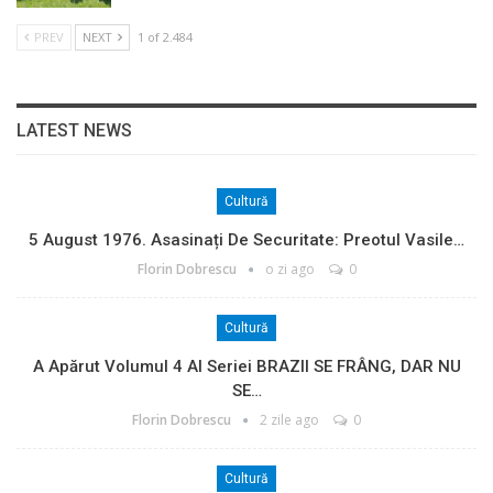
PREV
NEXT
1 of 2.484
LATEST NEWS
Cultură
5 August 1976. Asasinați De Securitate: Preotul Vasile…
Florin Dobrescu
o zi ago
0
Cultură
A Apărut Volumul 4 Al Seriei BRAZII SE FRÂNG, DAR NU
SE…
Florin Dobrescu
2 zile ago
0
Cultură