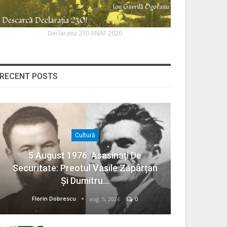
Declaratia 230 ANAF 2020
RECENT POSTS
Cultură
5 August 1976. Asasinați De
Securitate: Preotul Vasile Zăpârțan
Și Dumitru…
Florin Dobrescu
aug. 5, 2026
0