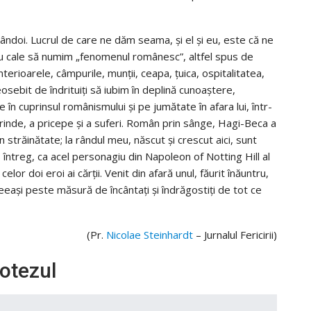
ndoi. Lucrul de care ne dăm seama, şi el şi eu, este că ne
u cale să numim „fenomenul românesc”, altfel spus de
nterioarele, câmpurile, munţii, ceapa, ţuica, ospitalitatea,
osebit de îndrituiţi să iubim în deplină cunoaştere,
în cuprinsul românismului şi pe jumătate în afara lui, într-
prinde, a pricepe şi a suferi. Român prin sânge, Hagi-Beca a
din străinătate; la rândul meu, născut şi crescut aici, sunt
ns întreg, ca acel personagiu din Napoleon of Notting Hill al
elor doi eroi ai cărţii. Venit din afară unul, făurit înăuntru,
eeaşi peste măsură de încântaţi şi îndrăgostiţi de tot ce
(Pr.
Nicolae Steinhardt
– Jurnalul Fericirii)
otezul