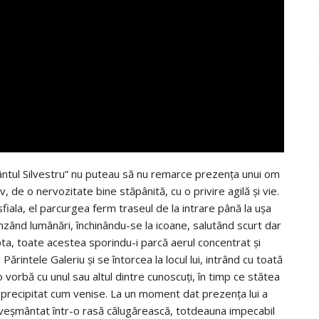
”Sfântul Silvestru” nu puteau să nu remarce prezența unui om
v, de o nervozitate bine stăpânită, cu o privire agilă și vie.
fiala, el parcurgea ferm traseul de la intrare până la ușa
nzând lumânări, închinându-se la icoane, salutând scurt dar
pta, toate acestea sporindu-i parcă aerul concentrat și
ărintele Galeriu și se întorcea la locul lui, intrând cu toată
 o vorbă cu unul sau altul dintre cunoscuți, în timp ce stătea
de precipitat cum venise. La un moment dat prezența lui a
veșmântat într-o rasă călugărească, totdeauna impecabil