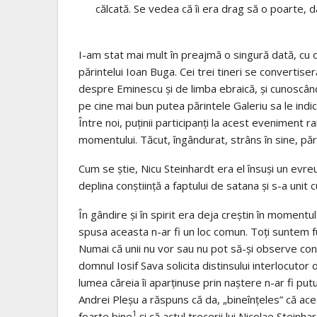
călcată. Se vedea că îi era drag să o poarte, da
I-am stat mai mult în preajmă o singură dată, cu oc
părintelui Ioan Buga. Cei trei tineri se convertise
despre Eminescu și de limba ebraică, și cunoscându-
pe cine mai bun putea părintele Galeriu sa le indi
Între noi, puținii participanți la acest eveniment 
momentului. Tăcut, îngândurat, strâns în sine, păr
Cum se știe, Nicu Steinhardt era el însuși un evre
deplina conștiință a faptului de satana și s-a unit 
În gândire și în spirit era deja creștin în momentu
spusa aceasta n-ar fi un loc comun. Toți suntem f
Numai că unii nu vor sau nu pot să-și observe cond
domnul Iosif Sava solicita distinsului interlocutor o
lumea căreia îi aparținuse prin naștere n-ar fi put
Andrei Pleșu a răspuns că da, „bineînțeles” că acea
1
foarte bine
și că actul trecerii lui Nicolae Steinh