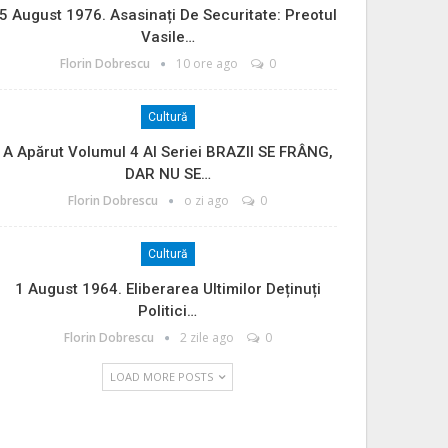
5 August 1976. Asasinați De Securitate: Preotul
Vasile…
Florin Dobrescu
10 ore ago
0
Cultură
A Apărut Volumul 4 Al Seriei BRAZII SE FRÂNG,
DAR NU SE…
Florin Dobrescu
o zi ago
0
Cultură
1 August 1964. Eliberarea Ultimilor Deținuți
Politici…
Florin Dobrescu
2 zile ago
0
LOAD MORE POSTS