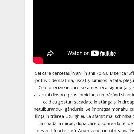
Cei care cercetau în anii în anii 70-80 Biserica 
potrivit de statură, uscat și luminos la față, pleșu
Cu o precizie în care se amesteca siguranța și s
altarului dinspre proscomidiar, cumpărând și apri
cald cu gesturi sacadate în stânga și în drea
netulburându-i gândurile. Se îmbrățișa monahul cu P
ființa în trăirea Liturghiei. La sfârșit mai schimba
la coadă la miruit, după care dispărea la fel 
devenit foarte rară. Acum venea întotdeauna în