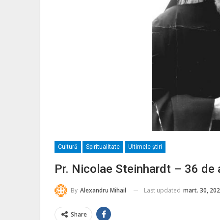
Cultură
Spiritualitate
Ultimele ştiri
Pr. Nicolae Steinhardt – 36 de 
Last updated
mart. 30, 20
By
Alexandru Mihail
Share