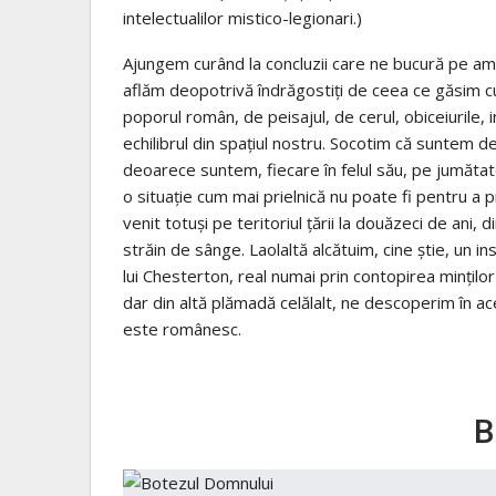
intelectualilor mistico-legionari.)
Ajungem curând la concluzii care ne bucură pe amâ
aflăm deopotrivă îndrăgostiţi de ceea ce găsim c
poporul român, de peisajul, de cerul, obiceiurile, i
echilibrul din spaţiul nostru. Socotim că suntem de
deoarece suntem, fiecare în felul său, pe jumătate 
o situaţie cum mai prielnică nu poate fi pentru a 
venit totuşi pe teritoriul ţării la douăzeci de ani, 
străin de sânge. Laolaltă alcătuim, cine ştie, un i
lui Chesterton, real numai prin contopirea minţilor c
dar din altă plămadă celălalt, ne descoperim în ac
este românesc.
B