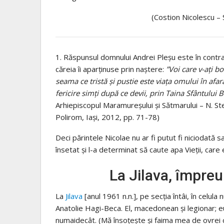
(Costion Nicolescu – 
1. Răspunsul domnului Andrei Pleșu este în contr
căreia îi aparținuse prin naștere:
”Voi care v-ați bo
seama ce tristă și pustie este viața omului în afara
fericire simți după ce devii, prin Taina Sfântului B
Arhiepiscopul Maramureșului și Sătmarului – N. Stei
Polirom, Iași, 2012, pp. 71-78)
Deci părintele Nicolae nu ar fi putut fi niciodată sa
însetat și l-a determinat să caute apa Vieții, care
La Jilava, împr
La
Jilava
[anul 1961 n.n.], pe secţia întâi, în cel
Anatolie Hagi-Beca. El, macedonean şi legionar; e
numaidecât. (Mă însoţeşte şi faima mea de ovrei ca