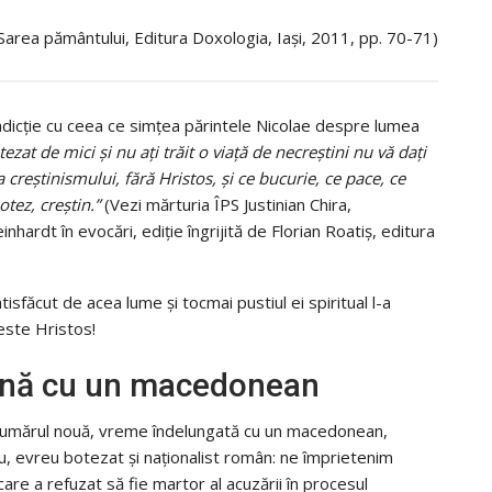
Sarea pământului, Editura Doxologia, Iași, 2011, pp. 70-71)
adicție cu ceea ce simțea părintele Nicolae despre lumea
tezat de mici și nu ați trăit o viață de necreștini nu vă dați
 creștinismului, fără Hristos, și ce bucurie, ce pace, ce
otez, creștin.”
(Vezi mărturia ÎPS Justinian Chira,
nhardt în evocări, ediție îngrijită de Florian Roatiș, editura
tisfăcut de acea lume și tocmai pustiul ei spiritual l-a
 este Hristos!
eună cu un macedonean
ula numărul nouă, vreme îndelungată cu un macedonean,
u, evreu botezat şi naţionalist român: ne împrietenim
re a refuzat să fie martor al acuzării în procesul