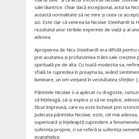
sale lăuntrice. Chiar dacă excepțional, actul lui Ni
această normalitate să ne mire și ceea ce acceptă
azi. Este clar că venirea lui Nicolae Steinhardt la 
rezultatul unor teribile experințe de viață și al u
adesea.
Apropierea de Nicu Steinhardt era dificilă pentru 
prin acuitatea și profunzimea trăirii sale creștine
spirituală pe de alta. Cu toată modestia sa, nef
sfială te cuprindea în preajma lui, având sentiment
iluminare, un om viețuind în vecinătatea sfinților. 
Părintele Nicolae s-a aplecat cu dragoste, curiozi
să înțeleagă, să-și explice și să ne explice, ades
făcut împreună, care nu este încheiat prin istoricit
Judecata părintelui Nicolae, este, cel mai adesea,
superioară și înțeleaptă cuprindere a fenomenelor.
suferința proprie, ci se referă la suferința semenil
evanghelice.