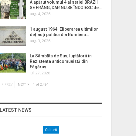
A apărut volumul 4 al seriei BRAZII
SE FRÂNG, DAR NU SE ÎNDOIESC de…
aug. 4, 2026
1 august 1964. Eliberarea ultimilor
deținuți politici din România…
aug. 3, 2026
La Sâmbăta de Sus, luptătorii în
Rezistența anticomunistă din
Făgăraș…
iul. 27, 2026
PREV
NEXT
1 of 2.484
LATEST NEWS
Cultură