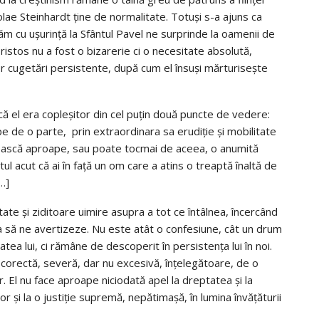
colae Steinhardt ține de normalitate. Totuși s-a ajuns ca
m cu ușurință la Sfântul Pavel ne surprinde la oamenii de
Hristos nu a fost o bizarerie ci o necesitate absolută,
nor cugetări persistente, după cum el însuși mărturisește
că el era copleșitor din cel puțin două puncte de vedere:
 pe de o parte, prin extraordinara sa erudiție și mobilitate
irească aproape, sau poate tocmai de aceea, o anumită
ul acut că ai în față un om care a atins o treaptă înaltă de
[…]
tate și ziditoare uimire asupra a tot ce întâlnea, încercând
ea să ne avertizeze. Nu este atât o confesiune, cât un drum
atea lui, ci rămâne de descoperit în persistența lui în noi.
 corectă, severă, dar nu excesivă, înțelegătoare, de o
 El nu face aproape niciodată apel la dreptatea și la
or și la o justiție supremă, nepătimașă, în lumina învățăturii