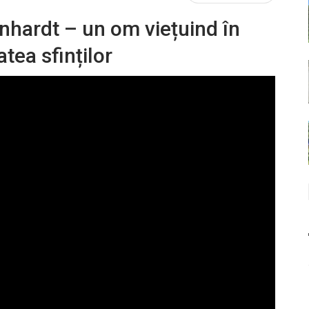
inhardt – un om viețuind în
tea sfinților