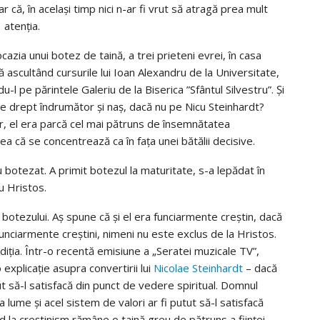
r că, în același timp nici n-ar fi vrut să atragă prea mult
atenția.
azia unui botez de taină, a trei prieteni evrei, în casa
ră ascultând cursurile lui Ioan Alexandru de la Universitate,
l pe părintele Galeriu de la Biserica ”Sfântul Silvestru”. Și
ce drept îndrumător și naș, dacă nu pe Nicu Steinhardt?
rar, el era parcă cel mai pătruns de însemnătatea
ea că se concentrează ca în fața unei bătălii decisive.
u botezat. A primit botezul la maturitate, s-a lepădat în
cu Hristos.
l botezului. Aș spune că și el era funciarmente creștin, dacă
unciarmente creștini, nimeni nu este exclus de la Hristos.
iția. Într-o recentă emisiune a „Seratei muzicale TV”,
 explicație asupra convertirii lui
Nicolae Steinhardt
– dacă
ut să-l satisfacă din punct de vedere spiritual. Domnul
 lume și acel sistem de valori ar fi putut să-l satisfacă
ard la creștinism rămâne o taină greu de pătruns a ființei