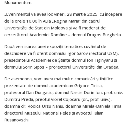
Monumentum.
„Evenimentul va avea loc vineri, 28 martie 2025, cu începere
de la orele 10.00 în Aula „Regina Maria” din cadrul
Universității de Stat din Moldova și va fi moderat de
cercetătorul Academiei Române – domnul Dragos Burghelia.
După vernisarea unei expoziții tematice, cuvântul de
deschidere va fi oferit domnului Igor Șarov (rectorul USM),
președintelui Academiei de Științe domnul Ion Tiginyanu și
domnului Sorin Sipos – prorectorul Universității din Oradea.
De asemenea, vom avea mai multe comunicări științifice
prezentate de domnul academician Grigore Tinica,
profesorul Dan Dungaciu, domnul Narcis Dorin Ion, prof. univ.
Dumitru Preda, preotul Viorel Cojocaru (dr., prof. univ.),
doamna dr. Rodica Ursu Naniu, doamna Mirela-Daniela Tirna,
directorul Muzeului National Peles și avocatul Iulian
Rusanovschi.