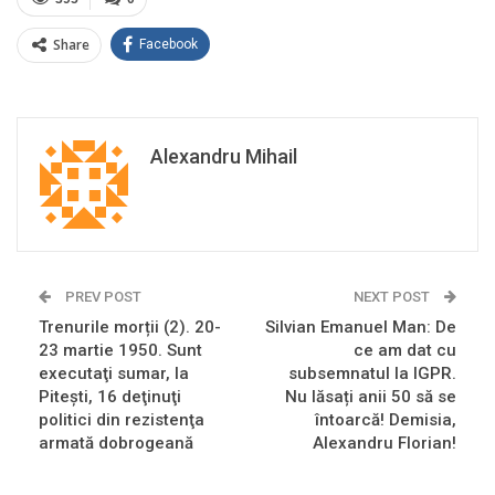
Share
Facebook
Alexandru Mihail
PREV POST
NEXT POST
Trenurile morții (2). 20-
Silvian Emanuel Man: De
23 martie 1950. Sunt
ce am dat cu
executaţi sumar, la
subsemnatul la IGPR.
Pitești, 16 deţinuţi
Nu lăsați anii 50 să se
politici din rezistenţa
întoarcă! Demisia,
armată dobrogeană
Alexandru Florian!