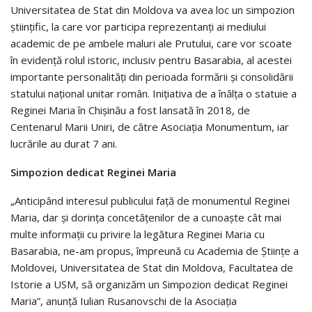
Universitatea de Stat din Moldova va avea loc un simpozion
științific, la care vor participa reprezentanți ai mediului
academic de pe ambele maluri ale Prutului, care vor scoate
în evidență rolul istoric, inclusiv pentru Basarabia, al acestei
importante personalități din perioada formării și consolidării
statului național unitar român. Inițiativa de a înălța o statuie a
Reginei Maria în Chișinău a fost lansată în 2018, de
Centenarul Marii Uniri, de către Asociația Monumentum, iar
lucrările au durat 7 ani.
Simpozion dedicat Reginei Maria
„Anticipând interesul publicului față de monumentul Reginei
Maria, dar și dorința concetățenilor de a cunoaște cât mai
multe informații cu privire la legătura Reginei Maria cu
Basarabia, ne-am propus, împreună cu Academia de Științe a
Moldovei, Universitatea de Stat din Moldova, Facultatea de
Istorie a USM, să organizăm un Simpozion dedicat Reginei
Maria”, anunță Iulian Rusanovschi de la Asociația