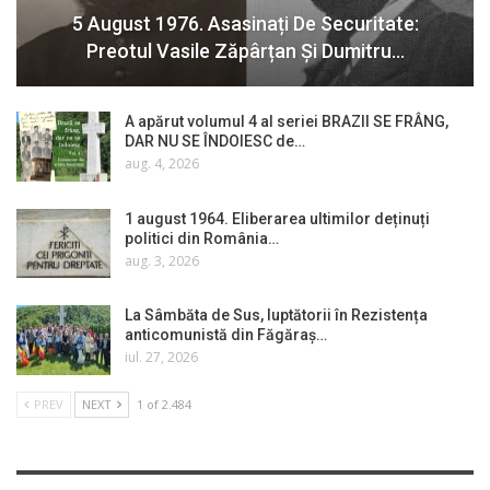
5 August 1976. Asasinați De Securitate:
Preotul Vasile Zăpârțan Și Dumitru…
A apărut volumul 4 al seriei BRAZII SE FRÂNG,
DAR NU SE ÎNDOIESC de…
aug. 4, 2026
1 august 1964. Eliberarea ultimilor deținuți
politici din România…
aug. 3, 2026
La Sâmbăta de Sus, luptătorii în Rezistența
anticomunistă din Făgăraș…
iul. 27, 2026
PREV
NEXT
1 of 2.484