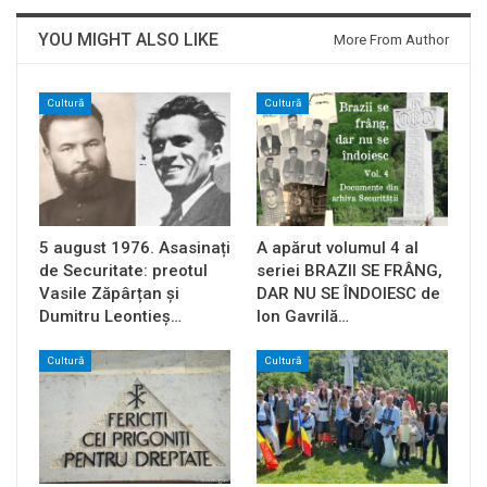
YOU MIGHT ALSO LIKE
More From Author
Cultură
Cultură
5 august 1976. Asasinați
A apărut volumul 4 al
de Securitate: preotul
seriei BRAZII SE FRÂNG,
Vasile Zăpârțan și
DAR NU SE ÎNDOIESC de
Dumitru Leontieș…
Ion Gavrilă…
Cultură
Cultură