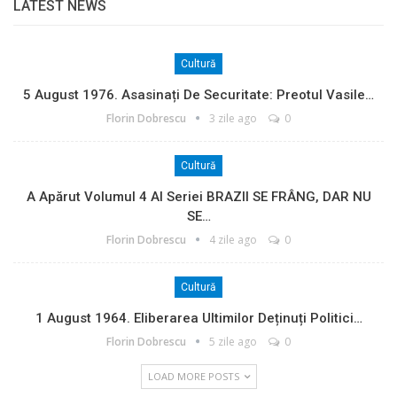
LATEST NEWS
Cultură
5 August 1976. Asasinați De Securitate: Preotul Vasile…
Florin Dobrescu
3 zile ago
0
Cultură
A Apărut Volumul 4 Al Seriei BRAZII SE FRÂNG, DAR NU
SE…
Florin Dobrescu
4 zile ago
0
Cultură
1 August 1964. Eliberarea Ultimilor Deținuți Politici…
Florin Dobrescu
5 zile ago
0
LOAD MORE POSTS