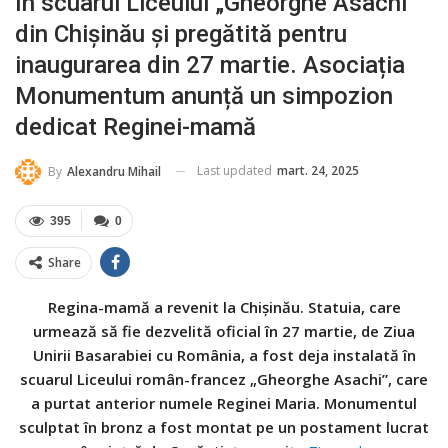
în scuarul Liceului „Gheorghe Asachi”
din Chișinău și pregătită pentru
inaugurarea din 27 martie. Asociația
Monumentum anunță un simpozion
dedicat Reginei-mamă
Last updated
mart. 24, 2025
By
Alexandru Mihail
395
0
Share
Regina-mamă a revenit la Chișinău. Statuia, care
urmează să fie dezvelită oficial în 27 martie, de Ziua
Unirii Basarabiei cu România, a fost deja instalată în
scuarul Liceului român-francez „Gheorghe Asachi”, care
a purtat anterior numele Reginei Maria. Monumentul
sculptat în bronz a fost montat pe un postament lucrat