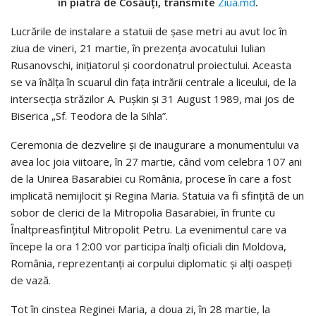
în piatră de Cosăuți, transmite
Ziua.md
.
Lucrările de instalare a statuii de șase metri au avut loc în
ziua de vineri, 21 martie, în prezența avocatului Iulian
Rusanovschi, inițiatorul și coordonatrul proiectului. Aceasta
se va înălța în scuarul din fața intrării centrale a liceului, de la
intersecția străzilor A. Pușkin și 31 August 1989, mai jos de
Biserica „Sf. Teodora de la Sihla”.
Ceremonia de dezvelire și de inaugurare a monumentului va
avea loc joia viitoare, în 27 martie, când vom celebra 107 ani
de la Unirea Basarabiei cu România, procese în care a fost
implicată nemijlocit și Regina Maria. Statuia va fi sfințită de un
sobor de clerici de la Mitropolia Basarabiei, în frunte cu
Înaltpreasfințitul Mitropolit Petru. La evenimentul care va
începe la ora 12:00 vor participa înalți oficiali din Moldova,
România, reprezentanți ai corpului diplomatic și alți oaspeți
de vază.
Tot în cinstea Reginei Maria, a doua zi, în 28 martie, la