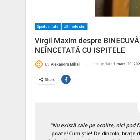
Spiritualitate
Ultimele ştiri
Virgil Maxim despre BINECUV
NEÎNCETATĂ CU ISPITELE
Last updated
mart. 20, 20
By
Alexandru Mihail
Share
“Nu există cale pe ocolite, nici pod 
poate! Cum ştie! De dinc
olo, braţe 