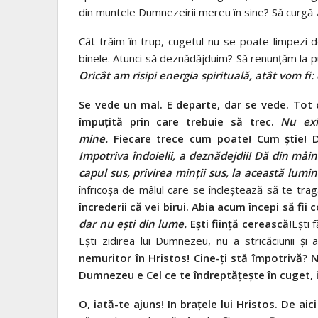
din muntele Dumnezeirii mereu în sine? Să curgă zi
Cât trăim în trup, cugetul nu se poate limpezi d
binele. Atunci să deznădăjduim? Să renunţăm la 
Oricât am risipi energia spirituală, atât vom f
Se vede un mal. E departe, dar se vede.
Tot 
împuţită prin care trebuie să trec.
Nu exi
mine.
Fiecare trece cum poate! Cum ştie! 
Impotriva îndoielii, a deznădejdii! Dă din mâini
capul sus, privirea minţii sus, la această lumi
înfricoşa de mâlul care se încleştează să te trag
încrederii că vei birui. Abia acum începi să fii
dar nu eşti din lume.
Eşti fiinţă cerească!
Eşti 
Eşti zidirea lui Dumnezeu, nu a stricăciunii şi 
nemuritor în Hristos! Cine-ţi stă împotrivă? N
Dumnezeu e Cel ce te îndreptăţeşte în cuget, ia
O, iată-te ajuns! In braţele lui Hristos.
De aici