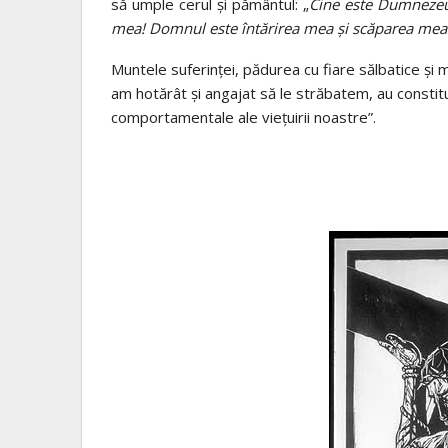
să umple cerul şi pământul: „
Cine este Dumnezeu
mea! Domnul este întărirea mea şi scăparea mea 
Muntele suferinţei, pădurea cu fiare sălbatice şi m
am hotărât şi angajat să le străbatem, au constitu
comportamentale ale vieţuirii noastre”.