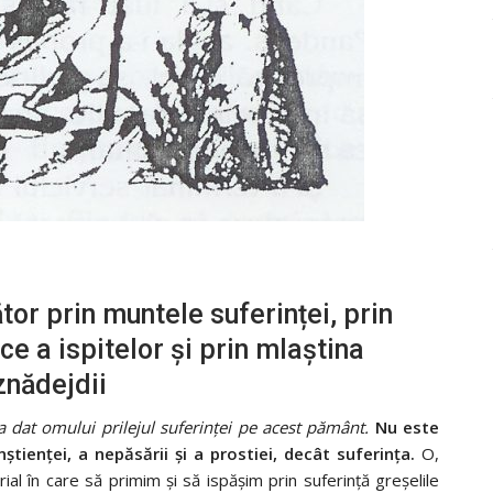
ător prin muntele suferinței, prin
ce a ispitelor și prin mlaștina
znădejdii
 dat omului prilejul suferinţei pe acest pământ.
Nu este
tienţei, a nepăsării şi a prostiei, decât suferinţa.
O,
l în care să primim şi să ispăşim prin suferinţă greşelile