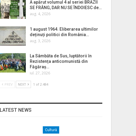
A apărut volumul 4 al seriei BRAZII
SE FRÂNG, DAR NU SE ÎNDOIESC de…
aug. 4, 2026
1 august 1964. Eliberarea ultimilor
deținuți politici din România…
aug. 3, 2026
La Sâmbăta de Sus, luptătorii în
Rezistența anticomunistă din
Făgăraș…
iul. 27, 2026
PREV
NEXT
1 of 2.484
LATEST NEWS
Cultură