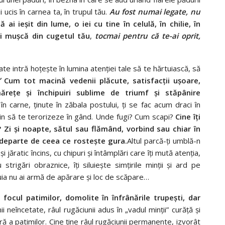
 ucis în carnea ta, în trupul tău.
Au fost numai legate, nu
ai ieşit din lume, o iei cu tine în celulă, în chilie, în
 şi muşcă din cugetul tău
,
tocmai pentru că te-ai oprit,
ate intră hoţeşte în lumina atenţiei tale să te hărtuiască, să
!”
Cum tot macină vedenii plăcute, satisfacţii uşoare,
măreţe şi închipuiri sublime de triumf şi stăpânire
n carne, ţinute în zăbala postului, ţi se fac acum draci în
 vin să te terorizeze în gând. Unde fugi? Cum scapi?
Cine îţi
? Zi şi noapte, sătul sau flămând, vorbind sau chiar în
, departe de ceea ce rosteşte gura.
Altul parcă-ţi umblă-n
 jăratic încins, cu chipuri şi întâmplări care îţi mută atenţia,
cu strigări obraznice, îţi siluieşte simţirile minţii şi ard pe
ruia nu ai armă de apărare şi loc de scăpare…
focul patimilor, domolite în înfrânările trupeşti, dar
 neîncetate, râul rugăciunii adus în „vadul minţii” curăţă şi
ă a patimilor. Cine ţine râul rugăciunii permanente, izvorât