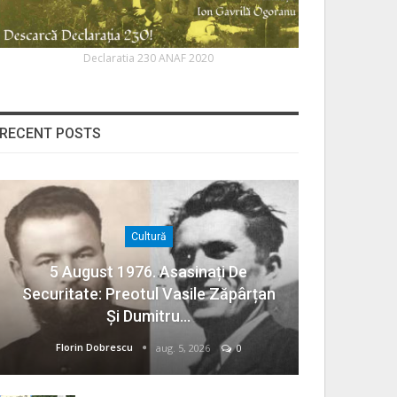
Declaratia 230 ANAF 2020
RECENT POSTS
Cultură
5 August 1976. Asasinați De
Securitate: Preotul Vasile Zăpârțan
Și Dumitru…
Florin Dobrescu
aug. 5, 2026
0