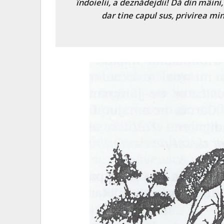
îndoielii, a deznădejdii! Dă din mâini,
dar tine capul sus, privirea mi