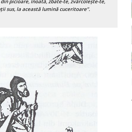
 din picioare, înoată, zbate-te, zvârcoleşte-te,
nţii sus, la această lumină cuceritoare”.