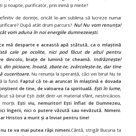
 şi noapte, purificator, prin inimă şi minte?
efinitiv de dorinţe, oricât le-am sublima să lucreze numai
purificare? După atât drum parcurs?
Nu! Nu vom renunţa!
i: cât vom aduna în noi energiile dumnezeieşti.
ce mă desparte e această apă stătută, ca o mlaştină
stă cale pe ocolite, nici pod făcut de altul pentru
De dincolo, braţe de lumină te cheamă.
Indrăzneşte!
, din picioare, înoată, zbate-te, zvârcoleşte-te, dar tine
nă cuceritoare.
Nu renunţa la speranţă, căci vei birui! Nu te
ă la fund.
Faptul că te-ai aruncat în mlaştină e dovada
 conştient de tine, de valoarea ta spirituală.
Eşti în lume,
făcut să birui! Eşti zidit dintr-un material sfânt, nestricăcios.
a morţii.
Eşti viu, nemuritor! Eşti înfiat de Dumnezeu,
ici îngerii, nici o putere văzută sau nevăzută. Nimeni.
r Hristos a murit şi a înviat pentru tine!
 nu te va mai putea răpi nimeni.
Cântă, strigă! Bucuria ta