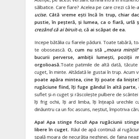
sălbatice. Care fiare? Acelea pe care crezi că le-ai
ucise.
Câtă vreme eşti încă în trup, chiar dacă 
pustie, în peşteră, şi lumea, ca o fiară, urlă
crezând că ai biruit-o,
că ai scăpat de ea.
Incepe bătălia cu fiarele pădurii. Toate tabără, to
te obosească.
O, cum nu stă
„moara minţii
bucurii perverse, ambiţii lumeşti, poziţii 
orgolioasă.
Toate patimile de altă dată, tăcute î
cuget, în minte. Altădată le gustai în trup. Acum
poate apăra mintea, cine îţi poate da linişte
rugăciune fiind, îţi fuge gândul în altă parte
suflet şi-n cuget şi răscoleşte pulbere de scântei şi
îţi frig ochii, îţi ard limba, îţi înţeapă urechile 
dinăuntru ca un foc ascuns, neştiut, împotriva că
Apa! Apa stinge focul! Apa rugăciunii stinge 
libere în cuget.
Râul de apă continuă al rugăciunii
spală moara de necurăţia neghinei, de faina neagr