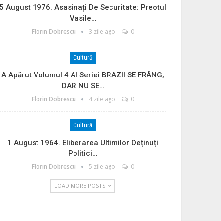
5 August 1976. Asasinați De Securitate: Preotul
Vasile…
Florin Dobrescu
3 zile ago
0
Cultură
A Apărut Volumul 4 Al Seriei BRAZII SE FRÂNG,
DAR NU SE…
Florin Dobrescu
4 zile ago
0
Cultură
1 August 1964. Eliberarea Ultimilor Deținuți
Politici…
Florin Dobrescu
5 zile ago
0
LOAD MORE POSTS