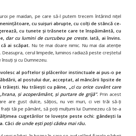
uroi pe maidan, pe care să-l putem trecem întărind niţel
eninţătoare, cu suişuri abrupte, cu colţi de stâncă ce-
ângerează, cu tunete şi trăsnete care te înspăimântă, cu
le,
dar cu lumini de curcubeu pe creste.
Iată, ai învins.
e că ai scăpat.
Nu te mai doare nimic. Nu mai dai atenţie
înainte. Deasupra, cerul limpede, luminos radiază peste creştetul
ne însuţi şi cu Dumnezeu.
olesc al poftelor şi plăcerilor instinctuale ai pus-o pe
 răbdării, al postului dur, acceptat, al mâncării lipsite de
 trăieşti. Nu trăieşti cu pâine, „
ci cu orice cuvânt care
„hrana, şi acoperământ, şi purtare de grijă”
.
Prin acest
e are gust dulce, săţios, nu vei muri, ci vei trăi să-ţi
re fraţii tăi pe pământ, să poţi mulţumi lui Dumnezeu că te-a
nălţimea cugetărilor te loveşte peste ochi: gândeşti la
a.
Căci
de unde eşti poţi cădea mai rău.
ul unei păduri, în bezna în care se aud urlând fiarele pădurii