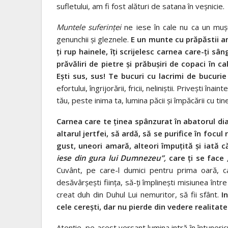
sufletului, am fi fost alături de satana în veşnicie.
Muntele suferinţei
ne iese în cale nu ca un muş
genunchii şi gleznele.
E un munte cu prăpăstii am
ţi rup hainele, îţi scrijelesc carnea care-ţi s
prăvăliri de pietre şi prăbuşiri de copaci în ca
Eşti sus, sus! Te bucuri cu lacrimi de bucuri
efortului, îngrijorării, fricii, neliniştii. Priveşti 
tău, peste inima ta, lumina păcii şi împăcării cu ti
Carnea care te ţinea spânzurat în abatorul diav
altarul jertfei, să ardă, să se purifice în focul
gust, uneori amară, alteori împuţită şi iată că
iese din gura lui Dumnezeu”,
care ţi se face
Cuvânt, pe care-l dumici pentru prima oară, car
desăvârşeşti fiinţa, să-ţi împlineşti misiunea înt
creat duh din Duhul Lui nemuritor, să fii sfânt.
I
cele cereşti, dar nu pierde din vedere realitate
Atenţie, pe acest versant lumina intră în întuneric