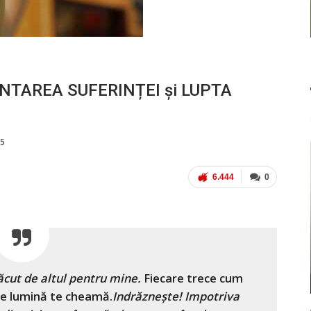
ÂNTAREA SUFERINȚEI și LUPTA
25
6.444
0
făcut de altul pentru mine.
Fiecare trece cum
de lumină te cheamă.
Indrăzneşte! Impotriva