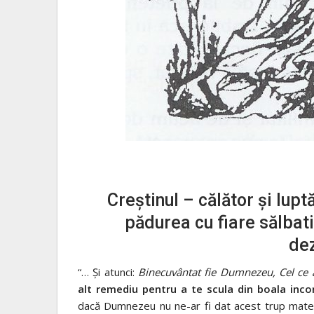
Creștinul – călător și lupt
pădurea cu fiare sălbati
de
“… Şi atunci:
Binecuvântat fie Dumnezeu, Cel ce a
alt remediu pentru a te scula din boala inconş
dacă Dumnezeu nu ne-ar fi dat acest trup materia