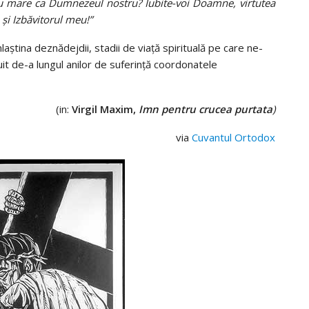
 mare ca Dumnezeul nostru? Iubite-voi Doamne, virtutea
şi Izbăvitorul meu!”
laştina deznădejdii, stadii de viaţă spirituală pe care ne-
it de-a lungul anilor de suferinţă coordonatele
(in:
Virgil Maxim,
Imn pentru crucea purtata
)
via
Cuvantul Ortodox