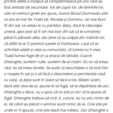
printre altele a început să compătimească pe unii care au
fost arestaţi de securitate. Vai de copiii lor, de familiile lor,
uite ce vremuri grele am ajuns, numai Bunul Dumnezeu ştie
ce are să mai fie. Fraţii tăi, Nicolae şi Dumitru, cei mai buni
fii din sat, ce aveau ei cu partidul. åştia, dacă le căşunăpe
cineva, apoi poţi să fi cel mai bun din sat că te urmăresc
până în pânzele albe, dar bine că au scăpat din mâinile lor,
că altfel le-ar fi putrezit oasele la închisoare. Lasă că se
schimbă odată şi asta cu comuniştii, că lumea nu îi vrea.
Toată lumea fuge de ei ca dracul de tămâie. Cuscre
Gheorghe, suntem rude, suntem de-ai noştri. Eu nu vă vreau
răul, eu vă vreau binele. Se aude că securitatea o să vină într-
o noapte în sat şi o să facă o descindere şi percheziţie casă
cu casă, că ăştia sunt în stare să facă orice. Băieţii voştri,
dacă ştiţi ceva de ei, spune-le să fugă, să se depărteze de aici.
Gheorghe a tăcut, nu a spus că nu ştie şi nici că le spune să
fugă. Gheorghe trebuia să zică: A, cuscre, eu nu ştiu nimic de
ei, de când au plecat n-ammai auzit nimic de ei. Cine ştie pe
unde or fi apucat, cine ştie dacă mai trăiesc. Dar Gheorghe a