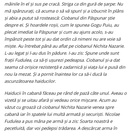
mâinile în el şi sus pe cracă. Striga ca din gură de şarpe: Nu
mă spânzuraţi, că acuma o să vă spun! şi a izbucnit în plâns
şi abia a putut să rostească: Ciobanul din Păspunar ştie
despre ei. Şi hoardele roşii, cum le spunea Gogu Puiu, au
plecat imediat la Păspunar şi cum au ajuns acolo, s-au
împânzit peste tot şi au dat ordin că nimeni nu are voie să
mişte. Au întrebat până au aflat pe ciobanul Nichita Nazarie.
L‑au legat şi l-au dus în pădure. I-au zis: Spune unde sunt
fraţii Fudulea, ca să-ţi uşurezi pedeapsa. Ciobanul şi-a dat
seama că orişice rezistenţă e zadarnică şi viaţa lui e pusă din
nou la mezat. Şi a pornit înaintea lor ca să-i ducă la
ascunzătoarea haiducilor.
Haiducii în cabană făceau pe rând de pază câte unul. Aveau o
vizetă şi se uitau afară şi vedeau orice mişcare. Acum au
văzut cu groază că ciobanul Nichita Nazarie venea spre
cabană iar în spatele lui multă armată şi securişti. Nicolae
Fudulea a pus mâna pe armă şi a zis: Soarta noastră e
pecetluită, dar voi pedepsi trădarea. A descărcat arma în