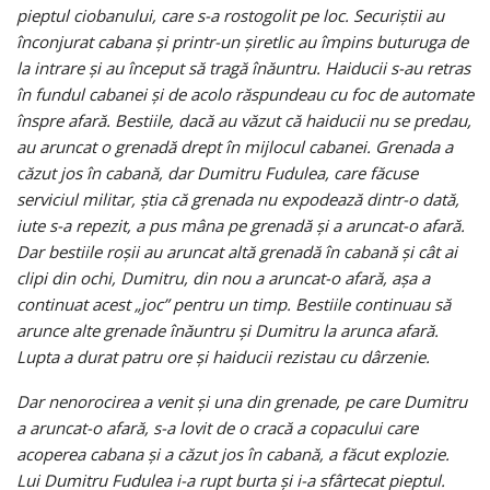
pieptul ciobanului, care s-a rostogolit pe loc. Securiştii au
înconjurat cabana şi printr-un şiretlic au împins buturuga de
la intrare şi au început să tragă înăuntru. Haiducii s-au retras
în fundul cabanei şi de acolo răspundeau cu foc de automate
înspre afară. Bestiile, dacă au văzut că haiducii nu se predau,
au aruncat o grenadă drept în mijlocul cabanei. Grenada a
căzut jos în cabană, dar Dumitru Fudulea, care făcuse
serviciul militar, ştia că grenada nu expodează dintr-o dată,
iute s-a repezit, a pus mâna pe grenadă şi a aruncat-o afară.
Dar bestiile roşii au aruncat altă grenadă în cabană şi cât ai
clipi din ochi, Dumitru, din nou a aruncat-o afară, aşa a
continuat acest „joc” pentru un timp. Bestiile continuau să
arunce alte grenade înăuntru şi Dumitru la arunca afară.
Lupta a durat patru ore şi haiducii rezistau cu dârzenie.
Dar nenorocirea a venit şi una din grenade, pe care Dumitru
a aruncat-o afară, s-a lovit de o cracă a copacului care
acoperea cabana şi a căzut jos în cabană, a făcut explozie.
Lui Dumitru Fudulea i-a rupt burta şi i-a sfârtecat pieptul.