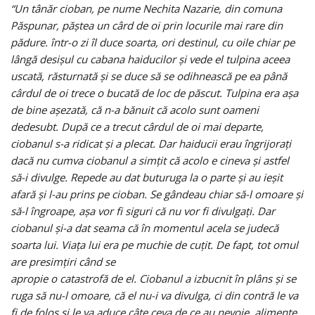
“Un tânăr cioban, pe nume Nechita Nazarie, din comuna
Păspunar, păştea un cârd de oi prin locurile mai rare din
pădure. într-o zi îl duce soarta, ori destinul, cu oile chiar pe
lângă desişul cu cabana haiducilor şi vede el tulpina aceea
uscată, răsturnată şi se duce să se odihnească pe ea până
cârdul de oi trece o bucată de loc de păscut. Tulpina era aşa
de bine aşezată, că n-a bănuit că acolo sunt oameni
dedesubt. După ce a trecut cârdul de oi mai departe,
ciobanul s-a ridicat şi a plecat. Dar haiducii erau îngrijoraţi
dacă nu cumva ciobanul a simţit că acolo e cineva şi astfel
să-i divulge. Repede au dat buturuga la o parte şi au ieşit
afară şi l-au prins pe cioban. Se gândeau chiar să-l omoare şi
să-l îngroape, aşa vor fi siguri că nu vor fi divulgaţi. Dar
ciobanul şi-a dat seama că în momentul acela se judecă
soarta lui. Viaţa lui era pe muchie de cuţit. De fapt, tot omul
are presimţiri când se
apropie o catastrofă de el. Ciobanul a izbucnit în plâns şi se
ruga să nu-l omoare, că el nu-i va divulga, ci din contră le va
fi de folos şi le va aduce câte ceva de ce au nevoie, alimente