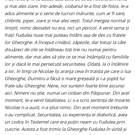
şi mai ales ziare. într‑adevăr, ciobanul le-a fost de folos, le-a
adus alimente şi o serie de lucruri mărunte, cum ar fi sare,
chibrite, piper, ziare şi mai ales veşti. Totul mergea normal şi
liniştit, nimic deosebit nu era, nici un pericol. A venit iarna şi
fraţii Fudulea nuse mai puteau întâlni aşa de des cu fratele
lor Gheorghe. A început crivăţul, zăpezile, dar totuşi la câte
douăzeci de zile se întâlneau toţi trei nu numai pentru
alimente, dar mai ales să ştie ce se mai întâmplă cu familiile
lor şi dacă le mai persecută securitatea. Odată, la o întâlnire
a lor, în timp ce Nicolae îşi aranja ceva în traista pe care o lua
Gheorghe, Dumitru a făcut o mare greşeală şi i-a şoptit lui
frate-său Gheorghe: Nene, noi suntem foarte bine ascunşi
aici. Nimeni nu ştie, numai un cioban din Păspunar. Din acel
moment, le-a venit fatalitatea. Li s-a scris sentinţa de moarte.
Nicolae n-a auzit, n-a ştiut nimic. Din acel moment treburile
s-au complicat. Securitatea, cu experienţa ei diabolică, avea
un codoş în Testemel care era puţin neam cu Fudulea prin
cuscrie. Acesta a fost trimis la Gheorghe Fudulea în vizită şi