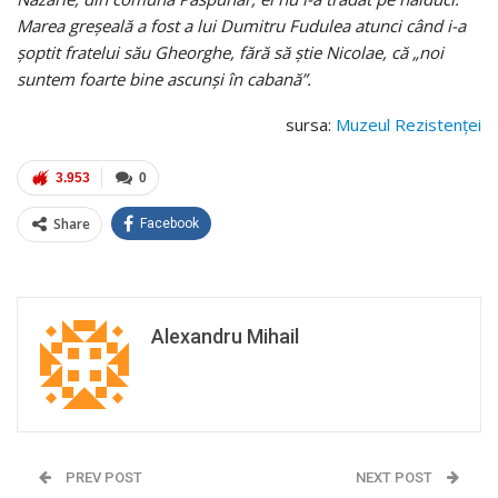
Marea greşeală a fost a lui Dumitru Fudulea atunci când i-a
şoptit fratelui său Gheorghe, fără să ştie Nicolae, că „noi
suntem foarte bine ascunşi în cabană”.
sursa:
Muzeul Rezistenţei
3.953
0
Share
Facebook
Alexandru Mihail
PREV POST
NEXT POST