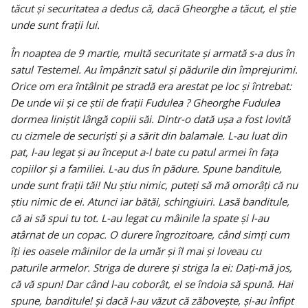
tăcut şi securitatea a dedus că, dacă Gheorghe a tăcut, el ştie
unde sunt fraţii lui.
În noaptea de 9 martie, multă securitate şi armată s-a dus în
satul Testemel. Au împânzit satul şi pădurile din împrejurimi.
Orice om era întâlnit pe stradă era arestat pe loc şi întrebat:
De unde vii şi ce ştii de fraţii Fudulea ? Gheorghe Fudulea
dormea liniştit lângă copiii săi. Dintr-o dată uşa a fost lovită
cu cizmele de securişti şi a sărit din balamale. L-au luat din
pat, l-au legat şi au început a-l bate cu patul armei în faţa
copiilor şi a familiei. L-au dus în pădure. Spune banditule,
unde sunt fraţii tăi! Nu ştiu nimic, puteţi să mă omorâţi că nu
ştiu nimic de ei. Atunci iar bătăi, schingiuiri. Lasă banditule,
că ai să spui tu tot. L-au legat cu mâinile la spate şi l-au
atârnat de un copac. O durere îngrozitoare, când simţi cum
îţi ies oasele mâinilor de la umăr şi îl mai şi loveau cu
paturile armelor. Striga de durere şi striga la ei: Daţi-mă jos,
că vă spun! Dar când l-au coborât, el se îndoia să spună. Hai
spune, banditule! şi dacă l-au văzut că zăboveşte, şi-au înfipt