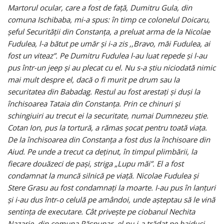
Martorul ocular, care a fost de faţă, Dumitru Gula, din
comuna Ischibaba, mi-a spus: în timp ce colonelul Doicaru,
şeful Securităţii din Constanţa, a preluat arma de la Nicolae
Fudulea, l-a bătut pe umăr şi i-a zis ,,Bravo, măi Fudulea, ai
fost un viteaz”. Pe Dumitru Fudulea l-au luat repede şi l-au
pus într-un jeep şi au plecat cu el. Nu s-a ştiu niciodată nimic
mai mult despre el, dacă o fi murit pe drum sau la
securitatea din Babadag. Restul au fost arestaţi şi duşi la
închisoarea Tataia din Constanţa. Prin ce chinuri şi
schingiuiri au trecut ei la securitate, numai Dumnezeu ştie.
Cotan Ion, pus la tortură, a rămas şocat pentru toată viaţa.
De la închisoarea din Constanţa a fost dus la închisoare din
Aiud. Pe unde a trecut ca deţinut, în timpul plimbării, la
fiecare douăzeci de paşi, striga „Lupu măi”. El a fost
condamnat la muncă silnică pe viaţă. Nicolae Fudulea şi
Stere Grasu au fost condamnaţi la moarte. I-au pus în lanţuri
şi i-au dus într‑o celulă pe amândoi, unde aşteptau să le vină
sentinţa de executare. Cât priveşte pe ciobanul Nechita
Nazarie, din comuna Păspunar, el nu i-a trădat pe haiduci.