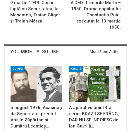
9 martie 1949. Cad în
VIDEO. Trenurile Morții –
luptă cu Securitatea, la
1950. Drama copiilor lui
Mesentea, Traian Gligor
Constantin Puiu,
şi Traian Mârza.
executat la 10 martie
1950.
YOU MIGHT ALSO LIKE
More From Author
Cultură
Cultură
5 august 1976. Asasinați
A apărut volumul 4 al
de Securitate: preotul
seriei BRAZII SE FRÂNG,
Vasile Zăpârțan și
DAR NU SE ÎNDOIESC de
Dumitru Leontieș…
Ion Gavrilă…