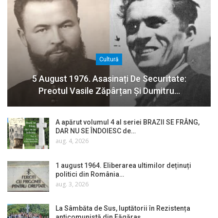
Cultură
5 August 1976. Asasinați De Securitate:
Preotul Vasile Zăpârțan Și Dumitru…
A apărut volumul 4 al seriei BRAZII SE FRÂNG,
DAR NU SE ÎNDOIESC de…
aug. 4, 2026
1 august 1964. Eliberarea ultimilor deținuți
politici din România…
aug. 3, 2026
La Sâmbăta de Sus, luptătorii în Rezistența
anticomunistă din Făgăraș…