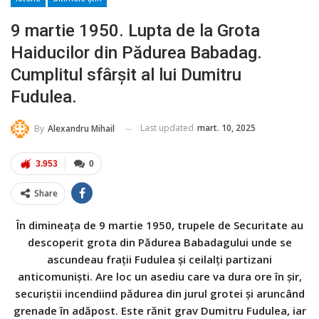
9 martie 1950. Lupta de la Grota
Haiducilor din Pădurea Babadag.
Cumplitul sfârşit al lui Dumitru
Fudulea.
Last updated
mart. 10, 2025
By
Alexandru Mihail
3.953
0
Share
În dimineaţa de 9 martie 1950, trupele de Securitate au
descoperit grota din Pădurea Babadagului unde se
ascundeau fraţii Fudulea şi ceilalţi partizani
anticomunişti. Are loc un asediu care va dura ore în şir,
securiştii incendiind pădurea din jurul grotei şi aruncând
grenade în adăpost. Este rănit grav Dumitru Fudulea, iar