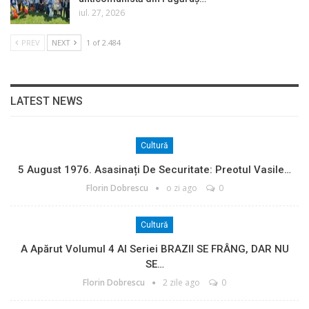
iul. 27, 2026
PREV
NEXT
1 of 2.484
LATEST NEWS
Cultură
5 August 1976. Asasinați De Securitate: Preotul Vasile…
Florin Dobrescu
o zi ago
0
Cultură
A Apărut Volumul 4 Al Seriei BRAZII SE FRÂNG, DAR NU
SE…
Florin Dobrescu
2 zile ago
0