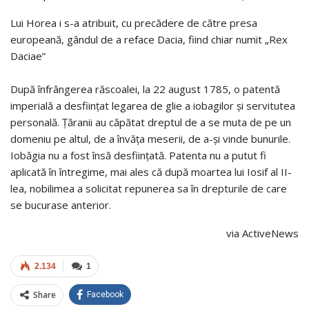
Lui Horea i s-a atribuit, cu precădere de către presa
europeană, gândul de a reface Dacia, fiind chiar numit „Rex
Daciae”
După înfrângerea răscoalei, la 22 august 1785, o patentă
imperială a desființat legarea de glie a iobagilor și servitutea
personală. Țăranii au căpătat dreptul de a se muta de pe un
domeniu pe altul, de a învăța meserii, de a-și vinde bunurile.
Iobăgia nu a fost însă desființată. Patenta nu a putut fi
aplicată în întregime, mai ales că după moartea lui Iosif al II-
lea, nobilimea a solicitat repunerea sa în drepturile de care
se bucurase anterior.
via ActiveNews
2.134
1
Share
Facebook