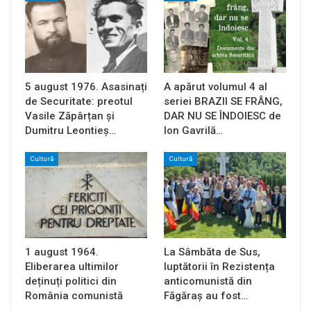
5 august 1976. Asasinați
A apărut volumul 4 al
de Securitate: preotul
seriei BRAZII SE FRÂNG,
Vasile Zăpârțan și
DAR NU SE ÎNDOIESC de
Dumitru Leontieș…
Ion Gavrilă…
Cultură
Cultură
1 august 1964.
La Sâmbăta de Sus,
Eliberarea ultimilor
luptătorii în Rezistența
deținuți politici din
anticomunistă din
România comunistă
Făgăraș au fost…