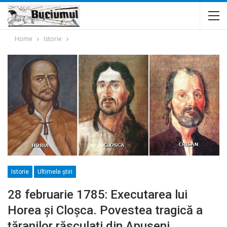
Home
Istorie
Istorie
Ultimele ştiri
28 februarie 1785: Executarea lui
Horea și Cloșca. Povestea tragică a
țăranilor răsculați din Apuseni