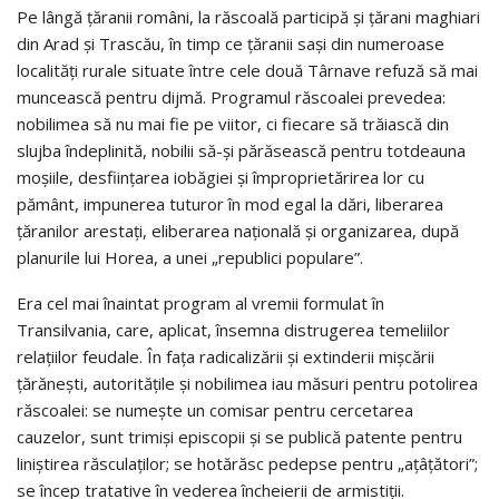
Pe lângă țăranii români, la răscoală participă și țărani maghiari
din Arad și Trascău, în timp ce țăranii sași din numeroase
localități rurale situate între cele două Târnave refuză să mai
muncească pentru dijmă. Programul răscoalei prevedea:
nobilimea să nu mai fie pe viitor, ci fiecare să trăiască din
slujba îndeplinită, nobilii să-și părăsească pentru totdeauna
moșiile, desființarea iobăgiei și împroprietărirea lor cu
pământ, impunerea tuturor în mod egal la dări, liberarea
țăranilor arestați, eliberarea națională și organizarea, după
planurile lui Horea, a unei „republici populare”.
Era cel mai înaintat program al vremii formulat în
Transilvania, care, aplicat, însemna distrugerea temeliilor
relațiilor feudale. În fața radicalizării și extinderii mișcării
țărănești, autoritățile și nobilimea iau măsuri pentru potolirea
răscoalei: se numește un comisar pentru cercetarea
cauzelor, sunt trimiși episcopii și se publică patente pentru
liniștirea răsculaților; se hotărăsc pedepse pentru „ațâțători”;
se încep tratative în vederea încheierii de armistiții.