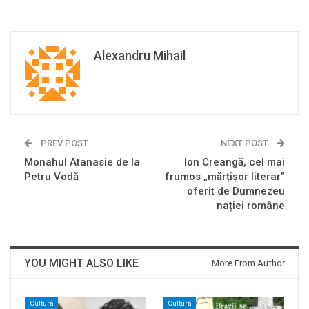
Alexandru Mihail
PREV POST
NEXT POST
Monahul Atanasie de la
Ion Creangă, cel mai
Petru Vodă
frumos „mărțișor literar”
oferit de Dumnezeu
nației române
YOU MIGHT ALSO LIKE
More From Author
Cultură
Cultură