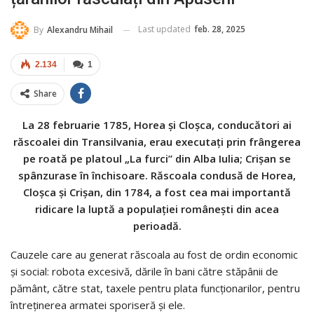
Last updated
feb. 28, 2025
By
Alexandru Mihail
2.134
1
Share
La 28 februarie 1785, Horea și Cloșca, conducători ai
răscoalei din Transilvania, erau executați prin frângerea
pe roată pe platoul „La furci” din Alba Iulia; Crișan se
spânzurase în închisoare. Răscoala condusă de Horea,
Cloșca și Crișan, din 1784, a fost cea mai importantă
ridicare la luptă a populației românești din acea
perioadă.
Cauzele care au generat răscoala au fost de ordin economic
și social: robota excesivă, dările în bani către stăpânii de
pământ, către stat, taxele pentru plata funcționarilor, pentru
întreținerea armatei sporiseră și ele.