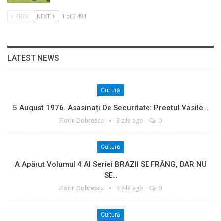
PREV
NEXT
1 of 2.484
LATEST NEWS
Cultură
5 August 1976. Asasinați De Securitate: Preotul Vasile…
Florin Dobrescu
3 zile ago
0
Cultură
A Apărut Volumul 4 Al Seriei BRAZII SE FRÂNG, DAR NU
SE…
Florin Dobrescu
4 zile ago
0
Cultură