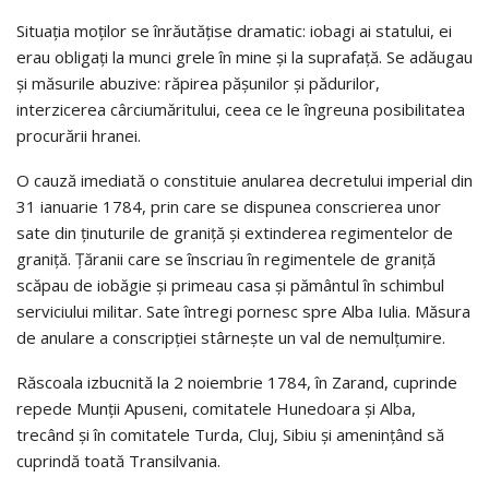
Situația moților se înrăutățise dramatic: iobagi ai statului, ei
erau obligați la munci grele în mine și la suprafață. Se adăugau
și măsurile abuzive: răpirea pășunilor și pădurilor,
interzicerea cârciumăritului, ceea ce le îngreuna posibilitatea
procurării hranei.
O cauză imediată o constituie anularea decretului imperial din
31 ianuarie 1784, prin care se dispunea conscrierea unor
sate din ținuturile de graniță și extinderea regimentelor de
graniță. Țăranii care se înscriau în regimentele de graniță
scăpau de iobăgie și primeau casa și pământul în schimbul
serviciului militar. Sate întregi pornesc spre Alba Iulia. Măsura
de anulare a conscripției stârnește un val de nemulțumire.
Răscoala izbucnită la 2 noiembrie 1784, în Zarand, cuprinde
repede Munții Apuseni, comitatele Hunedoara și Alba,
trecând și în comitatele Turda, Cluj, Sibiu și amenințând să
cuprindă toată Transilvania.