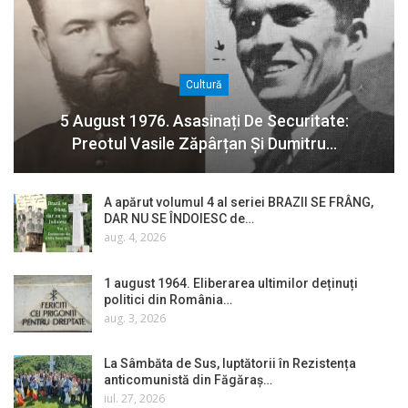
Cultură
5 August 1976. Asasinați De Securitate:
Preotul Vasile Zăpârțan Și Dumitru…
A apărut volumul 4 al seriei BRAZII SE FRÂNG,
DAR NU SE ÎNDOIESC de…
aug. 4, 2026
1 august 1964. Eliberarea ultimilor deținuți
politici din România…
aug. 3, 2026
La Sâmbăta de Sus, luptătorii în Rezistența
anticomunistă din Făgăraș…
iul. 27, 2026