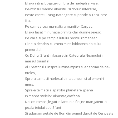
El si-a intins bogata-i umbra de nadejdi si vise,
Pe-ntinsul marilor albastru si doruri interzise,
Peste castelul singuratec,care cuprinde o Tara intre
frati,
Pe culmea cea ma-nalta a muntilor Carpati.
El si-a lasat minunatia primita-dar dumnezeiesc,
Pe vaile si pe campia lutului nostru romanesc.
El ne-a deschis cu cheia minti biblioteca abisului
primordial,
Cu Duhul Sfant infasurat in Catedrala Neamului in
marsul triumfal
Al Creatorului,inspre lumina-mpins si adancimi de ne-
nteles,
Spre-a talmacii-ntelesul din adancuri si-al omenirii
mers.
Spre-a talmacii a spatiilor planetare goana
In marea stelelor albastre,diafana.
Noi cei ramasi,legati in lanturile firii,ne mangaiem la
poala teiului sau Sfant
Si adunam petale de flori din pomul daruit de Cer peste