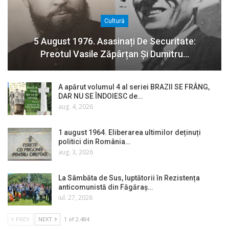
Cultură
5 August 1976. Asasinați De Securitate:
Preotul Vasile Zăpârțan Și Dumitru…
A apărut volumul 4 al seriei BRAZII SE FRÂNG,
DAR NU SE ÎNDOIESC de…
aug. 4, 2026
1 august 1964. Eliberarea ultimilor deținuți
politici din România…
aug. 3, 2026
La Sâmbăta de Sus, luptătorii în Rezistența
anticomunistă din Făgăraș…
iul. 27, 2026
PREV
NEXT
1 of 2.484