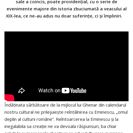
sale a coincis, poate providențial, cu o serie de
evenimente majore din istoria zbuciumată a veacului al
XIX-lea, ce ne-au adus nu doar suferințe, ci și împliniri.
Îndătinata sărbătoare de la mijlocul lui Ghenar din calendarul
nostru cultural ne prilejuiește reîntâlnirea cu Eminescu, „omul
deplin al culturii române”. Reîntoarcerea la Eminescu și la
inegalabila sa creație ne va devoala răspunsuri, ba chiar