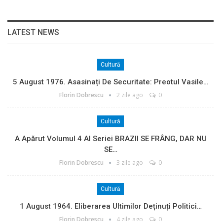
LATEST NEWS
Cultură
5 August 1976. Asasinați De Securitate: Preotul Vasile…
Florin Dobrescu
2 zile ago
0
Cultură
A Apărut Volumul 4 Al Seriei BRAZII SE FRÂNG, DAR NU
SE…
Florin Dobrescu
3 zile ago
0
Cultură
1 August 1964. Eliberarea Ultimilor Deținuți Politici…
Florin Dobrescu
4 zile ago
0