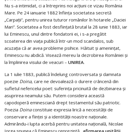
Nu s-a intimidat, ci a întreprins noi acțiuni ce vizau România
Mare. Pe 24 ianuarie 1882 înfiinţa societatea secretă
„Carpaţii”, pentru unirea tuturor românilor în hotarele „Daciei
Mari”. Societatea a fost desființată brutal la 28 iunie 1883, iar
lui Eminescu, unul dintre fondatorii ei, i s-a pregătit
scoaterea din viața publică într-un mod scandalos, sub
acuzaţia că ar avea probleme psihice. Hăituit și amenințat,
Eminescu nu abdică. Visează mereu la dezrobirea României și
la împlinirea visului de veacuri –
UNIREA
.
La 1 iulie 1883, publică îndelung controversata și damnata
poezie
Doina
, care ne devoalează o durere crâncenă din
sufletul nefericelui poet: suferința pricinuită de dezbinarea și
asuprirea neamului său. Putem considera această
capodoperă eminesciană drept testamentul său patriotic.
Poezia
Doina
constituie expresia lirică a necesității de
conservare a ființei și a identității noastre naționale.
Admirându-i lupta acerbă pentru unitatea națională, Nicolae
Iorga spunea că Eminescu reprezintă
„afirmarea unităţii