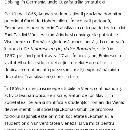
Döbling, în Germania, unde Cuza își trăia amarul exil.
Pe 10 mai 1866, Adunarea deputaților îl proclama domnitor
pe prințul Carol de Hohenzollern. În această perioadă,
Eminescu se perinda prin Transilvania cu trupa de teatru a lui
Fani Tardini Vlădicescu, întărindu-și convingerile patriotice.
Visul pentru o Românie glorioasă, mare, unită și-l creionează
în poezia
Ce-ți doresc eu ţie, dulce Românie
, scrisă în
1867, pe când poetul avea 17 ani. În același an, Eminescu a
vizitat Alba-Iulia și locul detenției marelui Horea. Lui i-a
dedicat o emoționantă poezie, în care își exprimă năzuința
dezrobirii Transilvaniei și unirii cu țara.
În 1869, Eminescu își începe studiile la Viena, continuându-şi
activitatea patriotică: se înscrie, alături de Ion Slavici, în
Societatea literară și științifică a studenților români din Viena;
devine membru al societății „Românismul”, ce promova
folclorul naţional; este primit în societatea „România”, a
studenților din universitatea vieneză. El va milita pentru