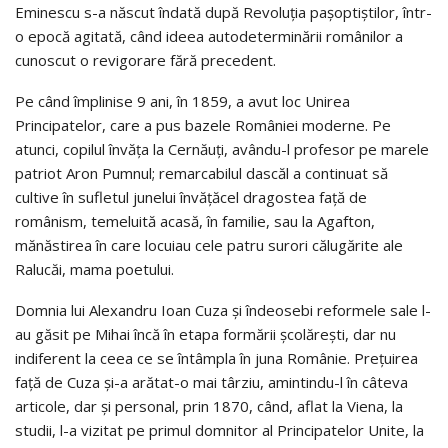
Eminescu s-a născut îndată după Revoluția pașoptiștilor, într-
o epocă agitată, când ideea autodeterminării românilor a
cunoscut o revigorare fără precedent.
Pe când împlinise 9 ani, în 1859, a avut loc Unirea
Principatelor, care a pus bazele României moderne. Pe
atunci, copilul învăța la Cernăuți, avându-l profesor pe marele
patriot Aron Pumnul; remarcabilul dascăl a continuat să
cultive în sufletul junelui învățăcel dragostea față de
românism, temeluită acasă, în familie, sau la Agafton,
mănăstirea în care locuiau cele patru surori călugărite ale
Ralucăi, mama poetului.
Domnia lui Alexandru Ioan Cuza și îndeosebi reformele sale l-
au găsit pe Mihai încă în etapa formării școlărești, dar nu
indiferent la ceea ce se întâmpla în juna Românie. Prețuirea
față de Cuza și-a arătat-o mai târziu, amintindu-l în câteva
articole, dar și personal, prin 1870, când, aflat la Viena, la
studii, l-a vizitat pe primul domnitor al Principatelor Unite, la