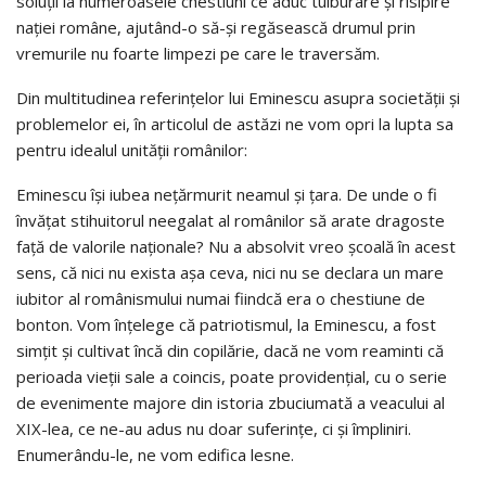
soluții la numeroasele chestiuni ce aduc tulburare și risipire
nației române, ajutând-o să-și regăsească drumul prin
vremurile nu foarte limpezi pe care le traversăm.
Din multitudinea referințelor lui Eminescu asupra societăţii și
problemelor ei, în articolul de astăzi ne vom opri la lupta sa
pentru idealul unității românilor:
Eminescu își iubea nețărmurit neamul și țara. De unde o fi
învățat stihuitorul neegalat al românilor să arate dragoste
faţă de valorile naționale? Nu a absolvit vreo școală în acest
sens, că nici nu exista așa ceva, nici nu se declara un mare
iubitor al românismului numai fiindcă era o chestiune de
bonton. Vom înțelege că patriotismul, la Eminescu, a fost
simțit și cultivat încă din copilărie, dacă ne vom reaminti că
perioada vieții sale a coincis, poate providențial, cu o serie
de evenimente majore din istoria zbuciumată a veacului al
XIX-lea, ce ne-au adus nu doar suferințe, ci și împliniri.
Enumerându-le, ne vom edifica lesne.