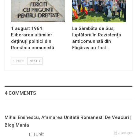
1 august 1964.
La Sâmbăta de Sus,
Eliberarea ultimilor
luptătorii în Rezistența
deținuți politici din
anticomunistă din
România comunistă
Făgăraș au fost…
PREV
NEXT
4 COMMENTS
Mihai Eminescu, Afirmarea Unitatii Romanesti De Veacuri |
Blog Mania
8 ani ago
[…] Link: