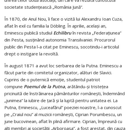
unirea celor două asociații, din care va rezulta cunoscuta
societate studențească „România Jună”.
În 1870, de Anul Nou, îi face o vizită lui Alexandru Ioan Cuza,
aflat în exil cu familia la Döbling. În aprilie, același an,
Eminescu publică studiul
Echilibru
în revista „Federațiunea”
din Pesta, susținând autonomia Transilvaniei. Procurorul
public din Pesta l-a citat pe Eminescu, socotindu-i articolul
drept o instigare la revoltă.
În august 1871 a avut loc serbarea de la Putna. Eminescu a
făcut parte din comitetul organizator, alături de Slavici.
Cuprins de o puternică emoție, studentul patriot
compune
Poemul de la Putna
, arătându-şi tristețea
pricinuită de înstrăinarea pământurilor românești, îndemnând
„junimea” la iubire de țară și la luptă pentru unitatea ei. La
Putna, Eminescu, „Luceafărul” poeziei noastre, l-a cunoscut
pe „Craiul nou” al muzicii românești, Ciprian Porumbescu, un
june bucovinean, aflat în plină afirmare. Ciprian, împreună cu
alți membri ai societății „Arboroasa”, a fost arestat, din cauza