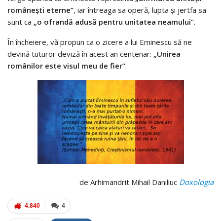
româneşti eterne”
, iar întreaga sa operă, lupta şi jertfa sa
sunt ca
„o ofrandă adusă pentru unitatea neamului”
.
În încheiere, vă propun ca o zicere a lui Eminescu să ne
devină tuturor deviză în acest an centenar:
„Unirea
românilor este visul meu de fier”
.
de Arhimandrit Mihail Daniliuc
Doxologia
4.840
4