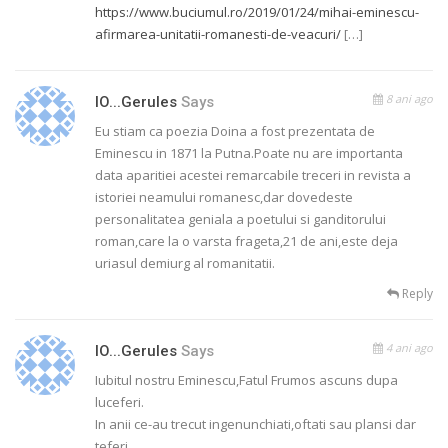
https://www.buciumul.ro/2019/01/24/mihai-eminescu-
afirmarea-unitatii-romanesti-de-veacuri/
[…]
8 ani ago
IO...gerules
Says
Eu stiam ca poezia Doina a fost prezentata de
Eminescu in 1871 la Putna.Poate nu are importanta
data aparitiei acestei remarcabile treceri in revista a
istoriei neamului romanesc,dar dovedeste
personalitatea geniala a poetului si ganditorului
roman,care la o varsta frageta,21 de ani,este deja
uriasul demiurg al romanitatii.
Reply
4 ani ago
IO...gerules
Says
Iubitul nostru Eminescu,Fatul Frumos ascuns dupa
luceferi.
In anii ce-au trecut ingenunchiati,oftati sau plansi dar
teferi