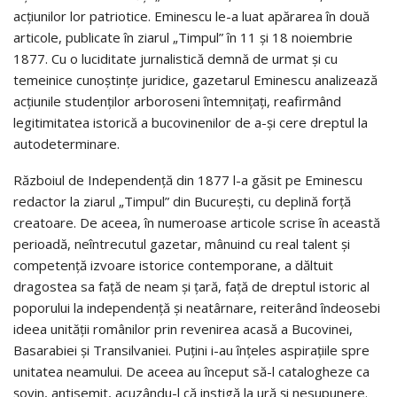
acțiunilor lor patriotice. Eminescu le-a luat apărarea în două
articole, publicate în ziarul „Timpul” în 11 și 18 noiembrie
1877. Cu o luciditate jurnalistică demnă de urmat și cu
temeinice cunoștințe juridice, gazetarul Eminescu analizează
acțiunile studenților arboroseni întemniţaţi, reafirmând
legitimitatea istorică a bucovinenilor de a-și cere dreptul la
autodeterminare.
Războiul de Independență din 1877 l-a găsit pe Eminescu
redactor la ziarul „Timpul” din București, cu deplină forță
creatoare. De aceea, în numeroase articole scrise în această
perioadă, neîntrecutul gazetar, mânuind cu real talent și
competență izvoare istorice contemporane, a dăltuit
dragostea sa față de neam și țară, față de dreptul istoric al
poporului la independență și neatârnare, reiterând îndeosebi
ideea unității românilor prin revenirea acasă a Bucovinei,
Basarabiei și Transilvaniei. Puțini i-au înțeles aspirațiile spre
unitatea neamului. De aceea au început să-l catalogheze ca
șovin, antisemit, acuzându-l că instigă la ură și nesupunere.