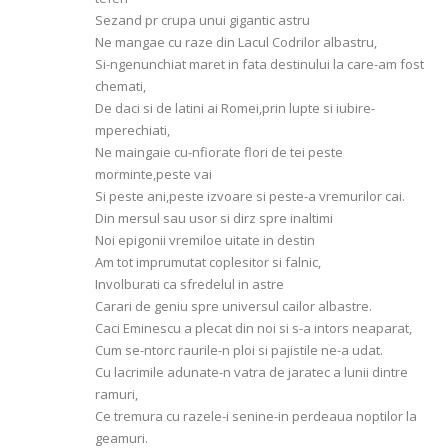
Sezand pr crupa unui gigantic astru
Ne mangae cu raze din Lacul Codrilor albastru,
Si-ngenunchiat maret in fata destinului la care-am fost
chemati,
De daci si de latini ai Romei,prin lupte si iubire-
mperechiati,
Ne maingaie cu-nfiorate flori de tei peste
morminte,peste vai
Si peste ani,peste izvoare si peste-a vremurilor cai.
Din mersul sau usor si dirz spre inaltimi
Noi epigonii vremiloe uitate in destin
Am tot imprumutat coplesitor si falnic,
Involburati ca sfredelul in astre
Carari de geniu spre universul cailor albastre.
Caci Eminescu a plecat din noi si s-a intors neaparat,
Cum se-ntorc raurile-n ploi si pajistile ne-a udat.
Cu lacrimile adunate-n vatra de jaratec a lunii dintre
ramuri,
Ce tremura cu razele-i senine-in perdeaua noptilor la
geamuri.