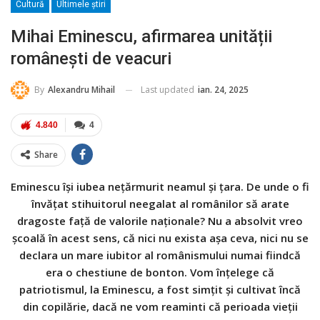
Cultură
Ultimele ştiri
Mihai Eminescu, afirmarea unității
românești de veacuri
Last updated
ian. 24, 2025
By
Alexandru Mihail
4.840
4
Share
Eminescu își iubea nețărmurit neamul și țara. De unde o fi
învățat stihuitorul neegalat al românilor să arate
dragoste faţă de valorile naționale? Nu a absolvit vreo
școală în acest sens, că nici nu exista așa ceva, nici nu se
declara un mare iubitor al românismului numai fiindcă
era o chestiune de bonton. Vom înțelege că
patriotismul, la Eminescu, a fost simțit și cultivat încă
din copilărie, dacă ne vom reaminti că perioada vieții