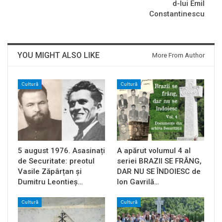
d-lui Emil
Constantinescu
YOU MIGHT ALSO LIKE
More From Author
Cultură
Cultură
5 august 1976. Asasinați
A apărut volumul 4 al
de Securitate: preotul
seriei BRAZII SE FRÂNG,
Vasile Zăpârțan și
DAR NU SE ÎNDOIESC de
Dumitru Leontieș…
Ion Gavrilă…
Cultură
Cultură