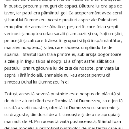
în pustie, precum și muguri de copaci. Băutura lui era apa de
izvor, iar patul era pământul gol. Ca acoperamânt avea cerul
și harul lui Dumnezeu. Aceste pustiuri aspre ale Palestinei
erau pline de animale sălbatice, peșteri în care foiau șerpii
veninosi și noaptea urlau șacalii (i-am auzit și eu, frați creștini,
pe acești șacali care trăiesc în grupuri și țipă înspăimântător,
mai ales noaptea…) și leii; care răcnesc umplându-te de
spaimă… Sfântul Ioan trăia printre ei, sub arșița dogoritoare
a zilei și în frigul tăios al nopții. El a sfințit astfel sălbăticia
pustiului, prin rugăciunile lui de zi și de noapte, prin viața lui
aspră. Fără îndoială, animalele nu l-au atacat pentru că
simțeau Duhul lui Dumnezeu în el.
Totuși, această severă pustnicie este nespus de plăcută și
de dulce atunci când este închinată lui Dumnezeu, ca o jertfă
curată a vieții noastre, oferită lui Dumnezeu cu smerenie și
cu dragoste, din dorul de a-L cunoaște și de a ne apropia și
mai mult de El. Prin această viață pustnicească, Sfântul Ioan
devine modelul și prototipul pustnicilor de mai târziu care au