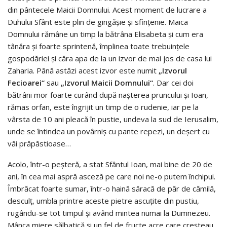
din pântecele Maicii Domnului. Acest moment de lucrare a
Duhului Sfânt este plin de gingășie și sfințenie. Maica
Domnului rămâne un timp la bătrâna Elisabeta și cum era
tânăra și foarte sprintenă, împlinea toate trebuințele
gospodăriei și căra apa de la un izvor de mai jos de casa lui
Zaharia. Până astăzi acest izvor este numit
„Izvorul
Fecioarei“
sau
„Izvorul Maicii Domnului“
. Dar cei doi
bătrâni mor foarte curând după nașterea pruncului și Ioan,
rămas orfan, este îngrijit un timp de o rudenie, iar pe la
vârsta de 10 ani pleacă în pustie, undeva la sud de Ierusalim,
unde se întindea un povârniș cu pante repezi, un deșert cu
văi prăpăstioase…
Acolo, într-o peșteră, a stat Sfântul Ioan, mai bine de 20 de
ani, în cea mai aspră asceză pe care noi ne-o putem închipui.
Îmbrăcat foarte sumar, într-o haină săracă de păr de cămilă,
desculț, umbla printre aceste pietre ascuțite din pustiu,
rugându-se tot timpul și având mintea numai la Dumnezeu.
Mânca miere sălbatică și un fel de fructe acre care creșteau