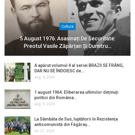
Cultură
5 August 1976. Asasinați De Securitate:
Preotul Vasile Zăpârțan Și Dumitru…
A apărut volumul 4 al seriei BRAZII SE FRÂNG,
DAR NU SE ÎNDOIESC de…
aug. 4, 2026
1 august 1964. Eliberarea ultimilor deținuți
politici din România…
aug. 3, 2026
La Sâmbăta de Sus, luptătorii în Rezistența
anticomunistă din Făgăraș…
iul. 27, 2026