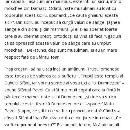
Iar capul lui, așa cum am mai spus, este într-un sicriu, într-o
moschee din Damasc. Odată, niște musulmani au lovit cu
toporul în acest sicriu, spunând: „Ce caută ghiaurul acesta
aici?“. Din sicriu au început să curgă valuri de sânge, țâșnea
sângele din sicriu și din marmură. Și ei s-au speriat foarte
tare și au chemat preoții ortodocși să vină să facă rugăciuni
ca să oprească aceste valuri de sânge care au umplut
moschea… De-atunci, deși sunt musulmani, ei au un mare
respect față de Sfântul Ioan.
Frați creștini, să nu uitați încă un amănunt. Trupul omenesc
este tot așa de valoros ca și sufletul. „Trupul este templu al
Duhului Sfânt, iar voi nu sunteți ai vostri, ci ai lui Dumnezeu“ –
spune Sfântul Pavel. Cu atât mai mult copilul care ia ființă în
pântecele mamei, este al lui Dumnezeu. „și cine va strica
templul acesta, îl strică Dumnezeu pe el“ -spune Sfântul
Pavel. Și apoi, ce știi tu ce va fi cu pruncul acesta? Când s-a
născut Sfântul Ioan Botezatorul, cei din jur se întrebau:
„Ce
va fi cu pruncul acesta?“
Era un pui de om, fără nici un alt