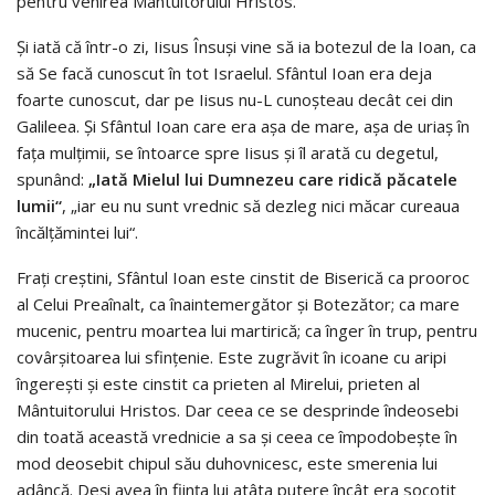
pentru venirea Mântuitorului Hristos.
Și iată că într-o zi, Iisus Însuși vine să ia botezul de la Ioan, ca
să Se facă cunoscut în tot Israelul. Sfântul Ioan era deja
foarte cunoscut, dar pe Iisus nu-L cunoșteau decât cei din
Galileea. Și Sfântul Ioan care era așa de mare, așa de uriaș în
fața mulțimii, se întoarce spre Iisus și îl arată cu degetul,
spunând:
„Iată Mielul lui Dumnezeu care ridică păcatele
lumii“
, „iar eu nu sunt vrednic să dezleg nici măcar cureaua
încălțămintei lui“.
Frați creștini, Sfântul Ioan este cinstit de Biserică ca prooroc
al Celui Preaînalt, ca înaintemergător și Botezător; ca mare
mucenic, pentru moartea lui martirică; ca înger în trup, pentru
covârșitoarea lui sfințenie. Este zugrăvit în icoane cu aripi
îngerești și este cinstit ca prieten al Mirelui, prieten al
Mântuitorului Hristos. Dar ceea ce se desprinde îndeosebi
din toată această vrednicie a sa și ceea ce împodobește în
mod deosebit chipul său duhovnicesc, este smerenia lui
adâncă. Deși avea în ființa lui atâta putere încât era socotit