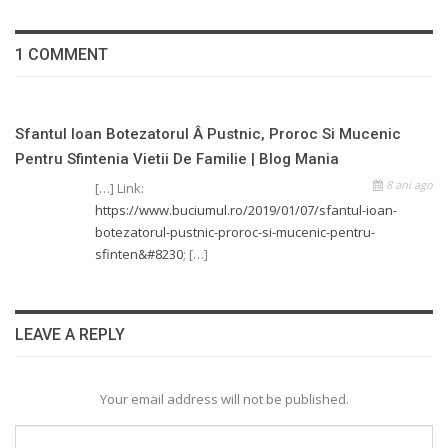
1 COMMENT
Sfantul Ioan Botezatorul Â Pustnic, Proroc Si Mucenic
Pentru Sfintenia Vietii De Familie | Blog Mania
8 ani ago
[…] Link:
https://www.buciumul.ro/2019/01/07/sfantul-ioan-
botezatorul-pustnic-proroc-si-mucenic-pentru-
sfinten&#8230
; […]
LEAVE A REPLY
Your email address will not be published.