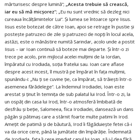
mărturisesc despre lumină“;
„Acesta trebuie să crească,
iar eu să mă micșorez“
; „Eu nu sunt vrednic să dezleg nici
cureaua încălțămintelor Lui“. Și lumea se întoarce spre Iisus.
Iisus este botezat de către Ioan, apoi se retrage în pustie și
postește patruzeci de zile și patruzeci de nopți în locul acela,
astăzi, este o mănăstire numită Sarindar, acolo unde a postit
Iisus – iar Ioan continuă să boteze mai departe. Și într-o zi
trece pe acolo, prin mijlocul acelei mulțimi de la Iordan,
împăratul cu Irodiada, soția fratelui sau. Ioan care aflase
despre acest incest, îl mustră pe împărat în fața mulțimii,
spunându-i: „Nu ți se cuvine ție, ca împărat, să trăiești într-o
asemenea fărădelege“. La îndemnul Irodiadei, Ioan este
arestat și ținut în temnița de sub palatul lui Irod. Într-o zi, la
un ospăț din casa lui Irod, într-o atmosferă îmbibată de
desfrâu și beție, Salomeea, fiica Irodiadei, dansează un dans
păgân și pătimaș care a stârnit foarte multe patimi în Irod.
Amețit de patimă și de băutură, Irod îi făgăduiește fetei că-i
va da orice cere, până la jumătate din împărăție. Îndemnată
de Irodiada, fata îi cere imediat capul lui Ioan, să i-l dea fără