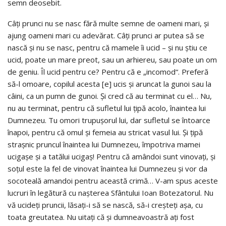
semn deosebit.
Câți prunci nu se nasc fără multe semne de oameni mari, și
ajung oameni mari cu adevărat. Câți prunci ar putea să se
nască și nu se nasc, pentru că mamele îi ucid – și nu știu ce
ucid, poate un mare preot, sau un arhiereu, sau poate un om
de geniu. Îl ucid pentru ce? Pentru că e „incomod“. Preferă
să-l omoare, copilul acesta [e] ucis și aruncat la gunoi sau la
câini, ca un pumn de gunoi. Și cred că au terminat cu el… Nu,
nu au terminat, pentru că sufletul lui țipă acolo, înaintea lui
Dumnezeu. Tu omori trupușorul lui, dar sufletul se întoarce
înapoi, pentru că omul și femeia au stricat vasul lui. Și țipă
strașnic pruncul înaintea lui Dumnezeu, împotriva mamei
ucigașe și a tatălui ucigaș! Pentru că amândoi sunt vinovați, și
soțul este la fel de vinovat înaintea lui Dumnezeu și vor da
socoteală amandoi pentru această crimă… V-am spus aceste
lucruri în legătură cu nașterea Sfântului Ioan Botezatorul. Nu
vă ucideți pruncii, lăsați-i să se nască, să-i creșteți așa, cu
toata greutatea. Nu uitați că și dumneavoastră ați fost