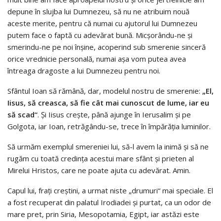
depune în slujba lui Dumnezeu, să nu ne atribuim nouă
aceste merite, pentru că numai cu ajutorul lui Dumnezeu
putem face o faptă cu adevărat bună. Micșorându-ne și
smerindu-ne pe noi înșine, acoperind sub smerenie sinceră
orice vrednicie personală, numai așa vom putea avea
întreaga dragoste a lui Dumnezeu pentru noi.
Sfântul Ioan să rămână, dar, modelul nostru de smerenie:
„El,
Iisus, să creasca, să fie cât mai cunoscut de lume, iar eu
să scad“
. Și Iisus crește, până ajunge în Ierusalim și pe
Golgota, iar Ioan, retrăgându-se, trece în împărăția luminilor.
Să urmăm exemplul smereniei lui, să-l avem la inimă și să ne
rugăm cu toată credința acestui mare sfânt și prieten al
Mirelui Hristos, care ne poate ajuta cu adevărat. Amin.
Capul lui, frați creștini, a urmat niste „drumuri“ mai speciale. El
a fost recuperat din palatul Irodiadei și purtat, ca un odor de
mare pret, prin Siria, Mesopotamia, Egipt, iar astăzi este