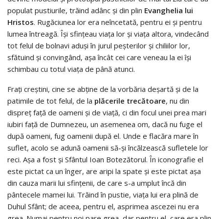
populat pustiurile, trăind adânc și din plin
Evanghelia lui
Hristos
. Rugăciunea lor era neîncetată, pentru ei și pentru
lumea întreagă. Își sfințeau viața lor și viața altora, vindecând
tot felul de bolnavi aduși în jurul peșterilor și chiliilor lor,
sfătuind și convingând, așa încât cei care veneau la ei își
schimbau cu totul viața de până atunci.
Frați creștini, cine se abține de la vorbăria deșartă și de la
patimile de tot felul, de la
plăcerile trecătoare
, nu din
dispreț față de oameni și de viață, ci din focul unei prea mari
iubiri față de Dumnezeu, un asemenea om, dacă nu fuge el
după oameni, fug oamenii după el. Unde e flacăra mare în
suflet, acolo se adună oamenii să-și încălzească sufletele lor
reci. Așa a fost și Sfântul Ioan Botezătorul. În iconografie el
este pictat ca un înger, are aripi la spate și este pictat așa
din cauza marii lui sfințenii, de care s-a umplut încă din
pântecele mamei lui. Trăind în pustie, viața lui era plină de
Duhul Sfânt; de aceea, pentru el, asprimea ascezei nu era
grea. Numai pentru noi pare grea, dar pentru el, care era plin