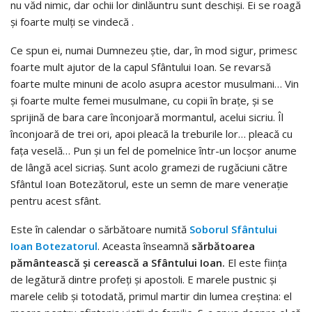
nu văd nimic, dar ochii lor dinlăuntru sunt deschiși. Ei se roagă
și foarte mulți se vindecă .
Ce spun ei, numai Dumnezeu știe, dar, în mod sigur, primesc
foarte mult ajutor de la capul Sfântului Ioan. Se revarsă
foarte multe minuni de acolo asupra acestor musulmani… Vin
și foarte multe femei musulmane, cu copii în brațe, și se
sprijină de bara care înconjoară mormantul, acelui sicriu. Îl
înconjoară de trei ori, apoi pleacă la treburile lor… pleacă cu
fața veselă… Pun și un fel de pomelnice într-un locșor anume
de lângă acel sicriaș. Sunt acolo gramezi de rugăciuni către
Sfântul Ioan Botezătorul, este un semn de mare venerație
pentru acest sfânt.
Este în calendar o sărbătoare numită
Soborul Sfântului
Ioan Botezatorul
. Aceasta înseamnă
sărbătoarea
pământească și cerească a Sfântului Ioan.
El este ființa
de legătură dintre profeți și apostoli. E marele pustnic și
marele celib și totodată, primul martir din lumea creștina: el