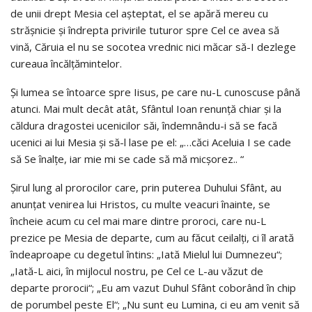
de unii drept Mesia cel așteptat, el se apără mereu cu
strășnicie și îndrepta privirile tuturor spre Cel ce avea să
vină, Căruia el nu se socotea vrednic nici măcar să-I dezlege
cureaua încălțămintelor.
Și lumea se întoarce spre Iisus, pe care nu-L cunoscuse până
atunci. Mai mult decât atât, Sfântul Ioan renunță chiar și la
căldura dragostei ucenicilor săi, îndemnându-i să se facă
ucenici ai lui Mesia și să-l lase pe el: „…căci Aceluia I se cade
să Se înalțe, iar mie mi se cade să mă micșorez.. “
Șirul lung al prorocilor care, prin puterea Duhului Sfânt, au
anunțat venirea lui Hristos, cu multe veacuri înainte, se
încheie acum cu cel mai mare dintre proroci, care nu-L
prezice pe Mesia de departe, cum au făcut ceilalți, ci îl arată
îndeaproape cu degetul întins: „Iată Mielul lui Dumnezeu“;
„Iată-L aici, în mijlocul nostru, pe Cel ce L-au văzut de
departe prorocii“; „Eu am vazut Duhul Sfânt coborând în chip
de porumbel peste El“; „Nu sunt eu Lumina, ci eu am venit să