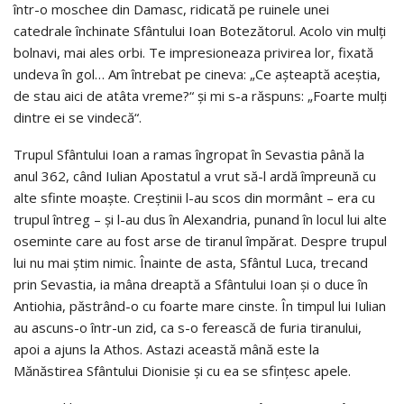
într-o moschee din Damasc, ridicată pe ruinele unei
catedrale închinate Sfântului Ioan Botezătorul. Acolo vin mulți
bolnavi, mai ales orbi. Te impresioneaza privirea lor, fixată
undeva în gol… Am întrebat pe cineva: „Ce așteaptă aceștia,
de stau aici de atâta vreme?“ și mi s-a răspuns: „Foarte mulți
dintre ei se vindecă“.
Trupul Sfântului Ioan a ramas îngropat în Sevastia până la
anul 362, când Iulian Apostatul a vrut să-l ardă împreună cu
alte sfinte moaște. Creștinii l-au scos din mormânt – era cu
trupul întreg – și l-au dus în Alexandria, punand în locul lui alte
oseminte care au fost arse de tiranul împărat. Despre trupul
lui nu mai știm nimic. Înainte de asta, Sfântul Luca, trecand
prin Sevastia, ia mâna dreaptă a Sfântului Ioan și o duce în
Antiohia, păstrând-o cu foarte mare cinste. În timpul lui Iulian
au ascuns-o într-un zid, ca s-o ferească de furia tiranului,
apoi a ajuns la Athos. Astazi această mână este la
Mănăstirea Sfântului Dionisie și cu ea se sfințesc apele.