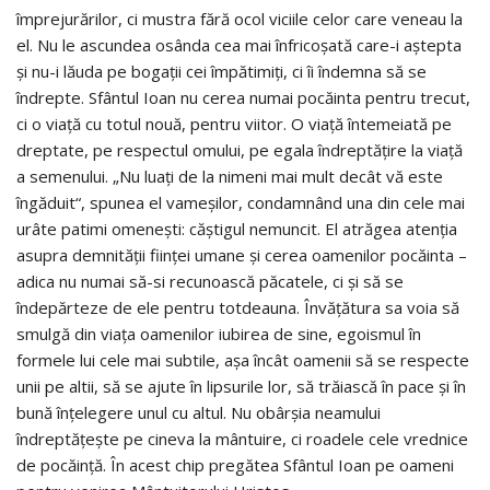
împrejurărilor, ci mustra fără ocol viciile celor care veneau la
el. Nu le ascundea osânda cea mai înfricoșată care-i aștepta
și nu-i lăuda pe bogații cei împătimiți, ci îi îndemna să se
îndrepte. Sfântul Ioan nu cerea numai pocăinta pentru trecut,
ci o viață cu totul nouă, pentru viitor. O viață întemeiată pe
dreptate, pe respectul omului, pe egala îndreptățire la viață
a semenului. „Nu luați de la nimeni mai mult decât vă este
îngăduit“, spunea el vameșilor, condamnând una din cele mai
urâte patimi omenești: căștigul nemuncit. El atrăgea atenția
asupra demnității ființei umane și cerea oamenilor pocăinta –
adica nu numai să-si recunoască păcatele, ci și să se
îndepărteze de ele pentru totdeauna. Învățătura sa voia să
smulgă din viața oamenilor iubirea de sine, egoismul în
formele lui cele mai subtile, așa încât oamenii să se respecte
unii pe altii, să se ajute în lipsurile lor, să trăiască în pace și în
bună înțelegere unul cu altul. Nu obârșia neamului
îndreptățește pe cineva la mântuire, ci roadele cele vrednice
de pocăință. În acest chip pregătea Sfântul Ioan pe oameni