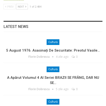
PREV
NEXT
1 of 2.484
LATEST NEWS
Cultură
5 August 1976. Asasinați De Securitate: Preotul Vasile…
Florin Dobrescu
4 zile ago
0
Cultură
A Apărut Volumul 4 Al Seriei BRAZII SE FRÂNG, DAR NU
SE…
Florin Dobrescu
5 zile ago
0
Cultură