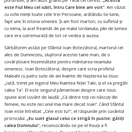
porumbel, și am auzit grăind pe Tatăl cel ceresc:
„Acesta
este Fiul Meu cel iubit, întru Care bine am voit“
. Am văzut
cu ochii minții toate cele trei Persoane, arătându-Se lumii,
fapt unic în istoria omenirii. Și am fost martori, cu sufletul și
cu inima, la acel freamăt de pe malul Iordanului, plin de lumea
care era cutremurată de tot ce vedea și auzea.
Sărbătorim astăzi pe Sfântul Ioan Botezătorul, martorul cel
ales de Dumnezeu, slujitorul acestei taine mari, de o
covârșitoare însemnătate pentru mântuirea neamului
omenesc. Ioan Botezătorul, despre care scria profetul
Maleahi cu patru sute de ani înainte de Nașterea lui Iisus:
„Iată, trimit pe ingerul Meu înaintea feței Tale, și el va pregăti
calea Ta“. El este singurul pămantean despre care Iisus
spune acel cuvânt de laudă: „Că dintre toți cei născuți din
femeie, nu este nici unul mai mare decat Ioan“. Când Sfântul
Ioan este întrebat: „Cine esti tu?“, el răspunde prin cuvântul
prorocului:
„Eu sunt glasul celui ce strigă în pustie: gătiți
calea Domnului“
, recunoscându-se pe el însuși a fi