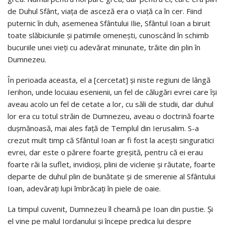
de Duhul Sfânt, viața de asceză era o viață ca în cer. Fiind
puternic în duh, asemenea Sfântului Ilie, Sfântul Ioan a biruit
toate slăbiciunile și patimile omenești, cunoscând în schimb
bucuriile unei vieți cu adevărat minunate, trăite din plin în
Dumnezeu.
În perioada aceasta, el a [cercetat] și niste regiuni de lângă
Ierihon, unde locuiau esenienii, un fel de călugări evrei care își
aveau acolo un fel de cetate a lor, cu săli de studii, dar duhul
lor era cu totul străin de Dumnezeu, aveau o doctrină foarte
dușmănoasă, mai ales față de Templul din Ierusalim. S-a
crezut mult timp că Sfântul Ioan ar fi fost la acești singuratici
evrei, dar este o părere foarte greșită, pentru că ei erau
foarte răi la suflet, invidioși, plini de viclenie și răutate, foarte
departe de duhul plin de bunătate și de smerenie al Sfântului
Ioan, adevărați lupi îmbrăcați în piele de oaie.
La timpul cuvenit, Dumnezeu îl cheamă pe Ioan din pustie. Și
el vine pe malul Iordanului și începe predica lui despre