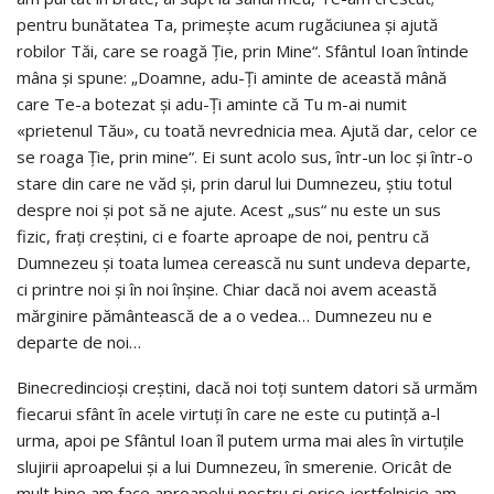
pentru bunătatea Ta, primește acum rugăciunea și ajută
robilor Tăi, care se roagă Ție, prin Mine“. Sfântul Ioan întinde
mâna și spune: „Doamne, adu-Ți aminte de această mână
care Te-a botezat și adu-Ți aminte că Tu m-ai numit
«prietenul Tău», cu toată nevrednicia mea. Ajută dar, celor ce
se roaga Ție, prin mine“. Ei sunt acolo sus, într-un loc și într-o
stare din care ne văd și, prin darul lui Dumnezeu, știu totul
despre noi și pot să ne ajute. Acest „sus“ nu este un sus
fizic, frați creștini, ci e foarte aproape de noi, pentru că
Dumnezeu și toata lumea cerească nu sunt undeva departe,
ci printre noi și în noi înșine. Chiar dacă noi avem această
mărginire pământească de a o vedea… Dumnezeu nu e
departe de noi…
Binecredincioși creștini, dacă noi toți suntem datori să urmăm
fiecarui sfânt în acele virtuți în care ne este cu putință a-l
urma, apoi pe Sfântul Ioan îl putem urma mai ales în virtuțile
slujirii aproapelui și a lui Dumnezeu, în smerenie. Oricât de
mult bine am face aproapelui nostru și orice jertfelnicie am