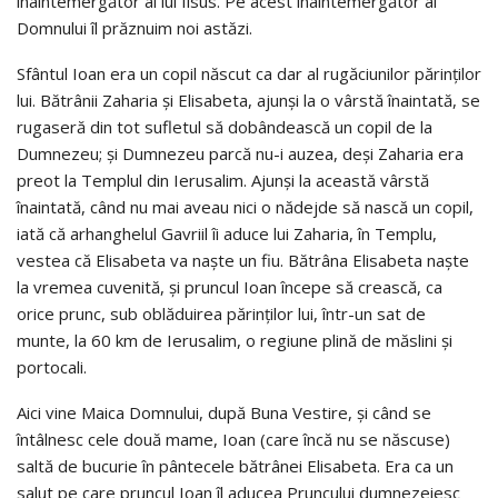
înaintemergător al lui Iisus. Pe acest înaintemergător al
Domnului îl prăznuim noi astăzi.
Sfântul Ioan era un copil născut ca dar al rugăciunilor părinților
lui. Bătrânii Zaharia și Elisabeta, ajunși la o vârstă înaintată, se
rugaseră din tot sufletul să dobândească un copil de la
Dumnezeu; și Dumnezeu parcă nu-i auzea, deși Zaharia era
preot la Templul din Ierusalim. Ajunși la această vârstă
înaintată, când nu mai aveau nici o nădejde să nască un copil,
iată că arhanghelul Gavriil îi aduce lui Zaharia, în Templu,
vestea că Elisabeta va naște un fiu. Bătrâna Elisabeta naște
la vremea cuvenită, și pruncul Ioan începe să crească, ca
orice prunc, sub oblăduirea părinților lui, într-un sat de
munte, la 60 km de Ierusalim, o regiune plină de măslini și
portocali.
Aici vine Maica Domnului, după Buna Vestire, și când se
întâlnesc cele două mame, Ioan (care încă nu se născuse)
saltă de bucurie în pântecele bătrânei Elisabeta. Era ca un
salut pe care pruncul Ioan îl aducea Pruncului dumnezeiesc