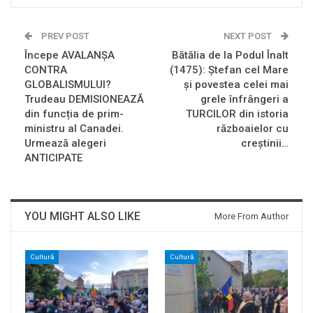
PREV POST
NEXT POST
Începe AVALANȘA
Bătălia de la Podul Înalt
CONTRA
(1475): Ștefan cel Mare
GLOBALISMULUI?
și povestea celei mai
Trudeau DEMISIONEAZĂ
grele înfrângeri a
din funcția de prim-
TURCILOR din istoria
ministru al Canadei.
războaielor cu
Urmează alegeri
creștinii…
ANTICIPATE
YOU MIGHT ALSO LIKE
More From Author
Cultură
Cultură