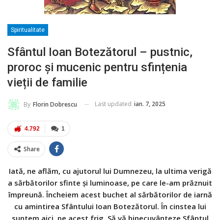
Spiritualitate
Sfântul Ioan Botezătorul – pustnic,
proroc și mucenic pentru sfințenia
vieții de familie
Last updated
ian. 7, 2025
By
Florin Dobrescu
4.792
1
Share
Iată, ne aflăm, cu ajutorul lui Dumnezeu, la ultima verigă
a sărbătorilor sfinte și luminoase, pe care le-am prăznuit
împreună. Încheiem acest buchet al sărbătorilor de iarnă
cu amintirea Sfântului Ioan Botezătorul. În cinstea lui
suntem aici, pe acest frig. Să vă binecuvânteze Sfântul