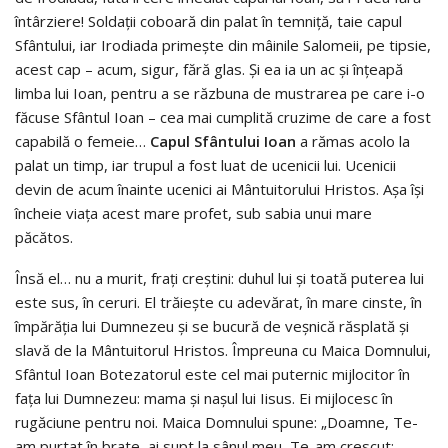
întârziere! Soldații coboară din palat în temniță, taie capul
Sfântului, iar Irodiada primește din mâinile Salomeii, pe tipsie,
acest cap – acum, sigur, fără glas. Și ea ia un ac și înțeapă
limba lui Ioan, pentru a se răzbuna de mustrarea pe care i-o
făcuse Sfântul Ioan – cea mai cumplită cruzime de care a fost
capabilă o femeie…
Capul Sfântului Ioan
a rămas acolo la
palat un timp, iar trupul a fost luat de ucenicii lui. Ucenicii
devin de acum înainte ucenici ai Mântuitorului Hristos. Așa își
încheie viața acest mare profet, sub sabia unui mare
păcătos.
Însă el… nu a murit, frați creștini: duhul lui și toată puterea lui
este sus, în ceruri. El trăiește cu adevărat, în mare cinste, în
împărăția lui Dumnezeu și se bucură de veșnică răsplată și
slavă de la Mântuitorul Hristos. Împreuna cu Maica Domnului,
Sfântul Ioan Botezatorul este cel mai puternic mijlocitor în
fața lui Dumnezeu: mama și nașul lui Iisus. Ei mijlocesc în
rugăciune pentru noi. Maica Domnului spune: „Doamne, Te-
am purtat în brate, ai supt la sânul meu, Te-am crescut;