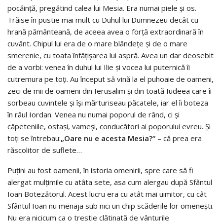
pocăință, pregătind calea lui Mesia. Era numai piele și os.
Trăise în pustie mai mult cu Duhul lui Dumnezeu decât cu
hrană pământeană, de aceea avea o forță extraordinară în
cuvânt. Chipul lui era de o mare blândețe și de o mare
smerenie, cu toata înfățișarea lui aspră. Avea un dar deosebit
de a vorbi: venea în duhul lui Ilie și vocea lui puternică îi
cutremura pe toți. Au început să vină la el puhoaie de oameni,
zeci de mii de oameni din Ierusalim și din toată Iudeea care îi
sorbeau cuvintele și își mărturiseau păcatele, iar el îi boteza
în râul Iordan. Venea nu numai poporul de rând, ci și
căpeteniile, ostași, vameși, conducători ai poporului evreu. Și
toți se întrebau:
„Oare nu e acesta Mesia?“
– că prea era
răscolitor de suflete…
Puțini au fost oamenii, în istoria omenirii, spre care să fi
alergat mulțimile cu atâta sete, asa cum alergau după Sfântul
Ioan Botezătorul. Acest lucru era cu atât mai uimitor, cu cât
Sfântul Ioan nu menaja sub nici un chip scăderile lor omenești.
Nu era nicicum ca o trestie clătinată de vânturile