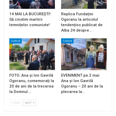
14 MAI LA BUCUREȘTI!
Replica Fundației
Să cinstim martirii
Ogoranu la articolul
temnițelor comuniste!
tendențios publicat de
Alba 24 despre…
Cultură
Cultură
FOTO. Ana și Ion Gavrilă
EVENIMENT pe 2 mai:
Ogoranu, comemorați la
Ana și Ion Gavrilă
20 de ani de la trecerea
Ogoranu – 20 ani de la
la Domnul.…
plecarea la…
PREV
NEXT