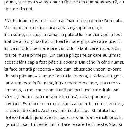
prunci, și cineva s-a ostenit cu fiecare din dumneavoastră, cu
fiecare din noi.
Sfântul Ioan a fost ucis cu un an înainte de patimile Domnului.
Vă spuneam că trupul lui a rămas îngropat acolo, în
închisoare, iar capul a rămas la palatul lui Irod, iar apoi a fost
luat de acolo și păstrat cu foarte mare grijă de către ucenicii
lui, ca un odor de mare preț, un odor sfânt, care-i scapă din
foarte multe primejdii. Din cauza prigoanelor care au urmat,
acest sfânt cap a fost păzit și ascuns. Din când în când numai,
își face simțită prezența – asa cum izbucnesc uneori izvoare
de sub pământ – și apare odată la Edessa, altădată în Egipt…
Iar acum este în Damasc, într-o mare moschee, așa cum v-
am spus, o moschee construită pe locul unei catedrale. Am
văzut și eu această moschee luxoasă, cu lampadare și
covoare. Este acolo un mic paraclis acoperit cu email verde și
cu pereți de sticlă. Acolo înăuntru este capul Sfântului Ioan
Botezătorul. În jurul acestui paraclis stau foarte mulți orbi, în
genunchi sau turcește, într-o tăcere care te uimește. Stau și