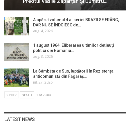
Preotul Vasile Zăpârțan Și Dumitru…
A apărut volumul 4 al seriei BRAZII SE FRÂNG,
DAR NU SE ÎNDOIESC de…
aug. 4, 2026
1 august 1964. Eliberarea ultimilor deținuți
politici din România…
aug. 3, 2026
La Sâmbăta de Sus, luptătorii în Rezistența
anticomunistă din Făgăraș…
iul. 27, 2026
PREV
NEXT
1 of 2.484
LATEST NEWS