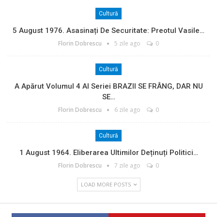
Cultură
5 August 1976. Asasinați De Securitate: Preotul Vasile…
Florin Dobrescu
5 zile ago
0
Cultură
A Apărut Volumul 4 Al Seriei BRAZII SE FRÂNG, DAR NU
SE…
Florin Dobrescu
6 zile ago
0
Cultură
1 August 1964. Eliberarea Ultimilor Deținuți Politici…
Florin Dobrescu
7 zile ago
0
LOAD MORE POSTS