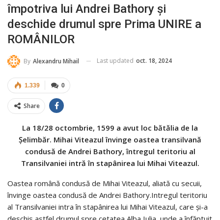
împotriva lui Andrei Bathory și
deschide drumul spre Prima UNIRE a
ROMÂNILOR
Last updated
oct. 18, 2024
By
Alexandru Mihail
1.339
0
Share
La 18/28 octombrie, 1599 a avut loc bătălia de la
Șelimbăr. Mihai Viteazul învinge oastea transilvană
condusă de Andrei Bathory, întregul teritoriu al
Transilvaniei intră în stapânirea lui Mihai Viteazul.
Oastea română condusă de Mihai Viteazul, aliată cu secuii,
învinge oastea condusă de Andrei Bathory.Intregul teritoriu
al Transilvaniei intra în stapânirea lui Mihai Viteazul, care și-a
deschis astfel drumul spre cetatea Alba Iulia, unde a înfăptuit