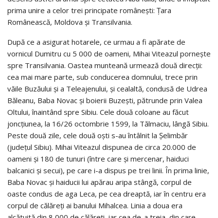
prima unire a celor trei principate românești: Țara
Românească, Moldova și Transilvania.
După ce a asigurat hotarele, ce urmau a fi apărate de
vornicul Dumitru cu 5 000 de oameni, Mihai Viteazul pornește
spre Transilvania. Oastea munteană urmează două direcții:
cea mai mare parte, sub conducerea domnului, trece prin
văile Buzăului și a Teleajenului, și cealaltă, condusă de Udrea
Băleanu, Baba Novac și boierii Buzești, pătrunde prin Valea
Oltului, înaintând spre Sibiu. Cele două coloane au făcut
joncțiunea, la 16/26 octombrie 1599, la Tălmaciu, lângă Sibiu.
Peste două zile, cele două oști s-au întâlnit la Șelimbăr
(județul Sibiu). Mihai Viteazul dispunea de circa 20.000 de
oameni și 180 de tunuri (între care și mercenar, haiduci
balcanici și secui), pe care i-a dispus pe trei linii. În prima linie,
Baba Novac și haiducii lui apărau aripa stângă, corpul de
oaste condus de aga Leca, pe cea dreaptă, iar în centru era
corpul de călăreți ai banului Mihalcea. Linia a doua era
alcătuită din 8 000 de călăreți, iar cea de-a treia, din care