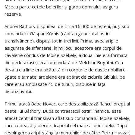
făceau parte cetele boierilor și garda domnului, asigura
rezerva.
Andrei Báthory dispunea de circa 16.000 de oșteni, puși sub
comanda lui Gáspár Kórnis (căpitan general al oștirii
transilvănene), dispuși tot în trei linii. Prima, avea aripile
asigurate de infanterie, în mijlocul acestora era corpul de
cavalerie condus de Moise Székely, a doua linie era formată
din pedestrași și era comandată de Melchior Bogáthi. Cea
de-a treia linie era alcătuită din corpurile de oaste nobiliare.
Spatele armatei ardelene era apărat de zidurile Sibiului, pe
care erau amplasate 45 de tunuri, dispuse în fața
dispozitivului.
Primul atacă Baba Novac, care destabilizează flancul drept al
oastei lui Báthory. După contraatacul oștirii inamice, este
atacat centrul transilvan aflat sub comanda lui Moise Székely,
care cedează și pierde drapelul cel mare al principelui. După
respingerea aripii stângi a muntenilor de către Petru Huszar,