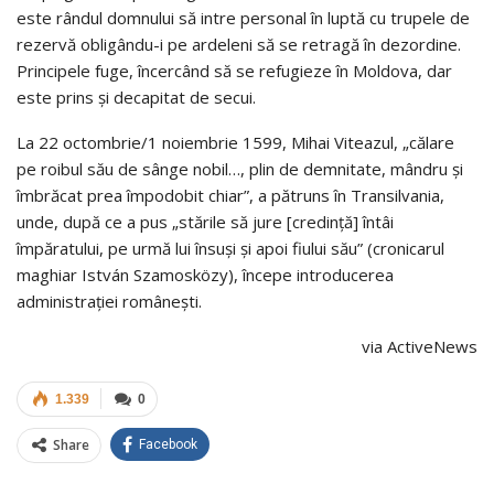
este rândul domnului să intre personal în luptă cu trupele de
rezervă obligându-i pe ardeleni să se retragă în dezordine.
Principele fuge, încercând să se refugieze în Moldova, dar
este prins și decapitat de secui.
La 22 octombrie/1 noiembrie 1599, Mihai Viteazul, „călare
pe roibul său de sânge nobil…, plin de demnitate, mândru și
îmbrăcat prea împodobit chiar”, a pătruns în Transilvania,
unde, după ce a pus „stările să jure [credință] întâi
împăratului, pe urmă lui însuși și apoi fiului său” (cronicarul
maghiar István Szamosközy), începe introducerea
administrației românești.
via ActiveNews
1.339
0
Share
Facebook