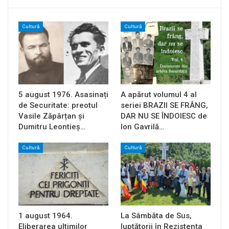
Cultură
Cultură
5 august 1976. Asasinați
A apărut volumul 4 al
de Securitate: preotul
seriei BRAZII SE FRÂNG,
Vasile Zăpârțan și
DAR NU SE ÎNDOIESC de
Dumitru Leontieș…
Ion Gavrilă…
Cultură
Cultură
1 august 1964.
La Sâmbăta de Sus,
Eliberarea ultimilor
luptătorii în Rezistența