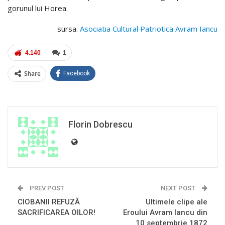
gorunul lui Horea.
sursa:
Asociatia Cultural Patriotica Avram Iancu
4.140
1
Share
Facebook
Florin Dobrescu
PREV POST
NEXT POST
CIOBANII REFUZĂ
Ultimele clipe ale
SACRIFICAREA OILOR!
Eroului Avram Iancu din
10 septembrie 1872