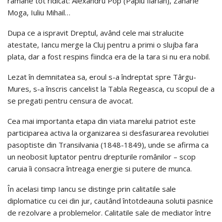
ramâne tot ridicat: Alexandru Pop (Papiu Ilarian), Zaharie
Moga, Iuliu Mihail…
Dupa ce a ispravit Dreptul, având cele mai stralucite
atestate, Iancu merge la Cluj pentru a primi o slujba fara
plata, dar a fost respins fiindca era de la tara si nu era nobil.
Lezat în demnitatea sa, eroul s-a îndreptat spre Târgu-
Mures, s-a înscris cancelist la Tabla Regeasca, cu scopul de a
se pregati pentru censura de avocat.
Cea mai importanta etapa din viata marelui patriot este
participarea activa la organizarea si desfasurarea revolutiei
pasoptiste din Transilvania (1848-1849), unde se afirma ca
un neobosit luptator pentru drepturile românilor – scop
caruia îi consacra întreaga energie si putere de munca.
În acelasi timp Iancu se distinge prin calitatile sale
diplomatice cu cei din jur, cautând întotdeauna solutii pasnice
de rezolvare a problemelor. Calitatile sale de mediator între