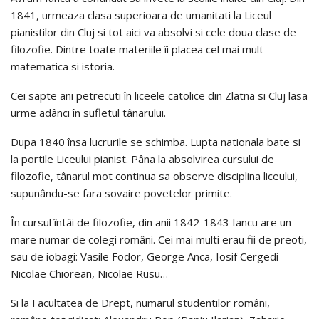
1841, urmeaza clasa superioara de umanitati la Liceul
pianistilor din Cluj si tot aici va absolvi si cele doua clase de
filozofie. Dintre toate materiile îi placea cel mai mult
matematica si istoria.
Cei sapte ani petrecuti în liceele catolice din Zlatna si Cluj lasa
urme adânci în sufletul tânarului.
Dupa 1840 însa lucrurile se schimba. Lupta nationala bate si
la portile Liceului pianist. Pâna la absolvirea cursului de
filozofie, tânarul mot continua sa observe disciplina liceului,
supunându-se fara sovaire povetelor primite.
În cursul întâi de filozofie, din anii 1842-1843 Iancu are un
mare numar de colegi români. Cei mai multi erau fii de preoti,
sau de iobagi: Vasile Fodor, George Anca, Iosif Cergedi
Nicolae Chiorean, Nicolae Rusu…
Si la Facultatea de Drept, numarul studentilor români,