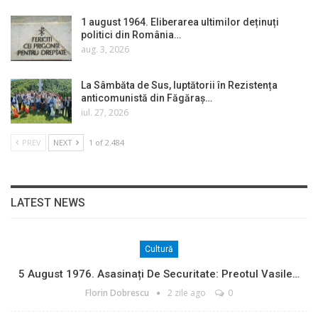
1 august 1964. Eliberarea ultimilor deținuți
politici din România…
aug. 3, 2026
La Sâmbăta de Sus, luptătorii în Rezistența
anticomunistă din Făgăraș…
iul. 27, 2026
PREV
NEXT
1 of 2.484
LATEST NEWS
Cultură
5 August 1976. Asasinați De Securitate: Preotul Vasile…
Florin Dobrescu
2 zile ago
0