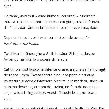
examene i-a uimit pe toti prin vocabularul elevat pe care îl
avea.
De tânar, Avramut – asa-l numeau cei dragi – a îndragit
muzica. Îi place sa cânte nu numai din gura, ci si din frunza,
din fluier, dar cânta si la instrumente clasice: violina, flaut.
Dupa un timp, a venit vremea sa plece de acasa,
la
învatatura mai înalta.
Tatal Mariei, Gheorghe a Ghilii, batânul Ghila, l-a dus pe
Avramut mai întâi la o scoala din Zlatna.
Cât timp a fost la scoli în diferite orase, a ajuns sa fie îndragit
de toata lumea. Învata foarte bine, era printre primii la
învatatura si avea o înfatisare placuta, era modest, sincer si
cu inima deschisa; era om de cuvânt, iar fata de neamuri si
legi era foarte îngaduitor. Aceste însusiri le-a avut toata
viata.
Avram Iancu a continuat sa învete la scolile înalte din Cluj. Din