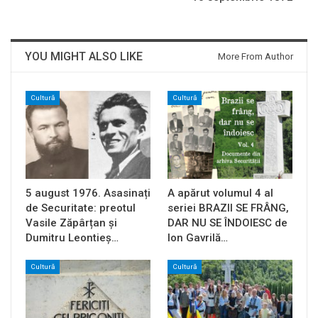
YOU MIGHT ALSO LIKE
More From Author
Cultură
Cultură
5 august 1976. Asasinați
A apărut volumul 4 al
de Securitate: preotul
seriei BRAZII SE FRÂNG,
Vasile Zăpârțan și
DAR NU SE ÎNDOIESC de
Dumitru Leontieș…
Ion Gavrilă…
Cultură
Cultură