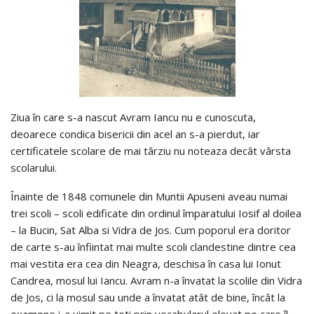
Ziua în care s-a nascut Avram Iancu nu e cunoscuta,
deoarece condica bisericii din acel an s-a pierdut, iar
certificatele scolare de mai târziu nu noteaza decât vârsta
scolarului.
Înainte de 1848 comunele din Muntii Apuseni aveau numai
trei scoli – scoli edificate din ordinul împaratului Iosif al doilea
– la Bucin, Sat Alba si Vidra de Jos. Cum poporul era doritor
de carte s-au înfiintat mai multe scoli clandestine dintre cea
mai vestita era cea din Neagra, deschisa în casa lui Ionut
Candrea, mosul lui Iancu. Avram n-a învatat la scolile din Vidra
de Jos, ci la mosul sau unde a învatat atât de bine, încât la