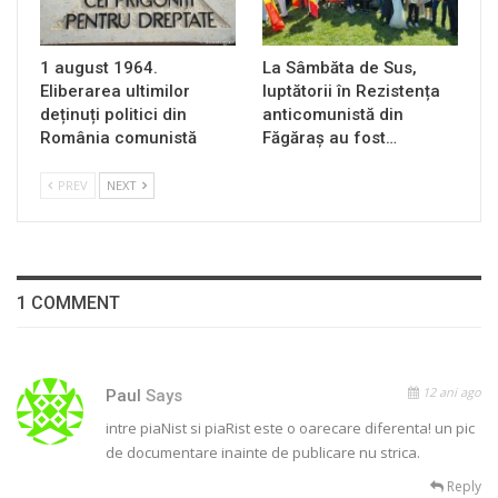
1 august 1964.
La Sâmbăta de Sus,
Eliberarea ultimilor
luptătorii în Rezistența
deținuți politici din
anticomunistă din
România comunistă
Făgăraș au fost…
PREV
NEXT
1 COMMENT
12 ani ago
Paul
Says
intre piaNist si piaRist este o oarecare diferenta! un pic
de documentare inainte de publicare nu strica.
Reply