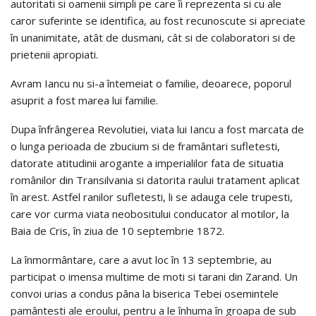
autoritati si oamenii simpli pe care îi reprezenta si cu ale
caror suferinte se identifica, au fost recunoscute si apreciate
în unanimitate, atât de dusmani, cât si de colaboratori si de
prietenii apropiati.
Avram Iancu nu si-a întemeiat o familie, deoarece, poporul
asuprit a fost marea lui familie.
Dupa înfrângerea Revolutiei, viata lui Iancu a fost marcata de
o lunga perioada de zbucium si de framântari sufletesti,
datorate atitudinii arogante a imperialilor fata de situatia
românilor din Transilvania si datorita raului tratament aplicat
în arest. Astfel ranilor sufletesti, li se adauga cele trupesti,
care vor curma viata neobositului conducator al motilor, la
Baia de Cris, în ziua de 10 septembrie 1872.
La înmormântare, care a avut loc în 13 septembrie, au
participat o imensa multime de moti si tarani din Zarand. Un
convoi urias a condus pâna la biserica Tebei osemintele
pamântesti ale eroului, pentru a le înhuma în groapa de sub