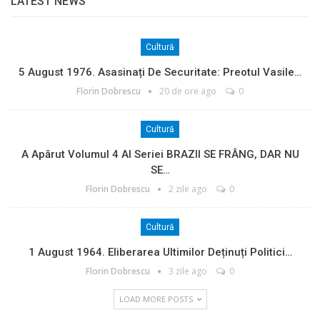
LATEST NEWS
Cultură
5 August 1976. Asasinați De Securitate: Preotul Vasile…
Florin Dobrescu
20 de ore ago
0
Cultură
A Apărut Volumul 4 Al Seriei BRAZII SE FRÂNG, DAR NU
SE…
Florin Dobrescu
2 zile ago
0
Cultură
1 August 1964. Eliberarea Ultimilor Deținuți Politici…
Florin Dobrescu
3 zile ago
0
LOAD MORE POSTS