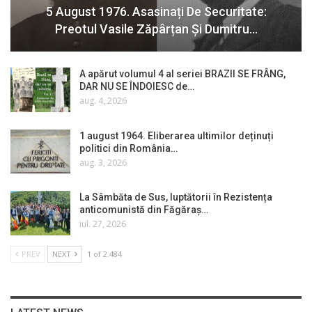
5 August 1976. Asasinați De Securitate:
Preotul Vasile Zăpârțan Și Dumitru…
A apărut volumul 4 al seriei BRAZII SE FRÂNG,
DAR NU SE ÎNDOIESC de…
aug. 4, 2026
1 august 1964. Eliberarea ultimilor deținuți
politici din România…
aug. 3, 2026
La Sâmbăta de Sus, luptătorii în Rezistența
anticomunistă din Făgăraș…
iul. 27, 2026
PREV
NEXT
1 of 2.484