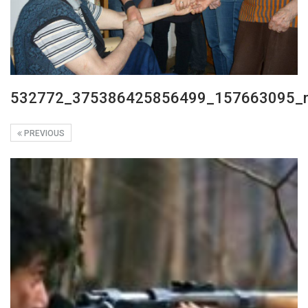
532772_375386425856499_157663095_
PREVIOUS