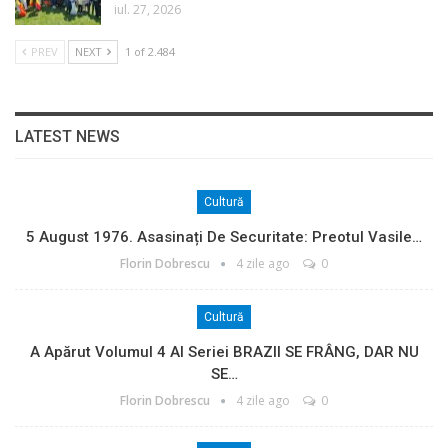
iul. 27, 2026
PREV
NEXT
1 of 2.484
LATEST NEWS
Cultură
5 August 1976. Asasinați De Securitate: Preotul Vasile…
Florin Dobrescu
4 zile ago
0
Cultură
A Apărut Volumul 4 Al Seriei BRAZII SE FRÂNG, DAR NU
SE…
Florin Dobrescu
4 zile ago
0