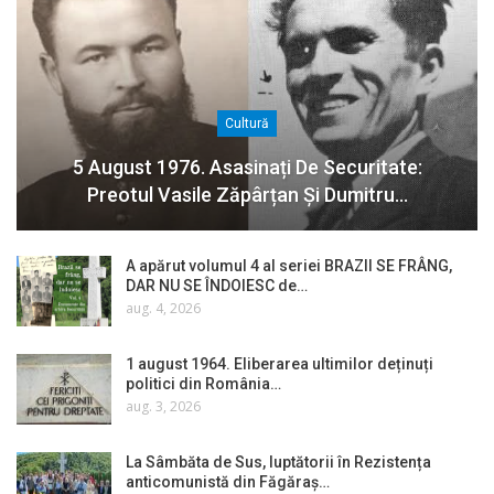
Cultură
5 August 1976. Asasinați De Securitate:
Preotul Vasile Zăpârțan Și Dumitru…
A apărut volumul 4 al seriei BRAZII SE FRÂNG,
DAR NU SE ÎNDOIESC de…
aug. 4, 2026
1 august 1964. Eliberarea ultimilor deținuți
politici din România…
aug. 3, 2026
La Sâmbăta de Sus, luptătorii în Rezistența
anticomunistă din Făgăraș…